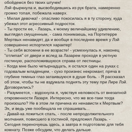
обойдемся без твоих штучек!
Лэй фыркнула и, высвободившись из рук брата, намеренно
громко топая, побежала наверх.
- Милая девочка! - опасливо покосилась я в ту сторону, куда
убежал этот агрессивный подросток.
- Ты прости ее, - Лазарь, к моему величайшему удивлению,
выглядел смущенным, - сама понимаешь, на Портитерре
Мертвых ненавидят, да и вообще в последнее время у Лэй
совершенно испортился характер!
- Ты себя вспомни в ее возрасте! - усмехнулась я, наконец
"отлипая" от двери и вслед за Лазарем проходя в уютную
гостиную, расположившуюся справа от лестницы.
- Когда мне было четырнадцать, я остался один на руках с
годовалым младенцем, - сухо произнес некромант, пряча в
глубине темных глаз затаившуюся в душе боль. - Я рассказал
об этом, чтобы ты не вздумала поднять эту тему при Лире Лэй.
Договорились?
- Разумеется, - вздохнула я, чувствуя неловкость от внезапной
откровенности Лазаря. Интересно, что же все-таки тогда
произошло? Не в этом ли причина их ненависти к Мертвым?
Эх, и ведь уже пообещала не спрашивать...
- Давай-ка ложиться спать, - после непродолжительного
молчания, повисшего в гостиной, предложил Лазарь. -
Сегодня переночуешь здесь, а завтра я подготовлю для тебя
комнату. Позже обсудим, что делать дальше.