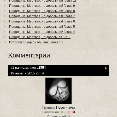
Попаданка: Мертвая, но довольная! Глава 11
Попаданка: Мертвая, но довольная! Глава 9
Попаданка: Мертвая, но довольная! Глава 8
Попаданка: Мертвая, но довольная! Глава 7
Попаданка: Мертвая, но довольная! Глава 6
Попаданка. Мертвая, но довольная! Глава 5
Попаданка: Мертвая, но довольная! Глава 4
Попаданка: Мертвая, но довольная. Гл. 3
История об одной общаге. Глава 10
Комментарии
#1 написал:
taura1984
0
19 апреля 2015 23:54
Группа
:
Посетители
Репутация:
(
0
|
0
)
Публикаций: 0