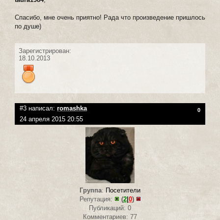
Спасибо, мне очень приятно! Рада что произведение пришлось
по душе)
Зарегистрирован:
18.10.2013
#3 написал:
romashka
0
24 апреля 2015 20:55
Группа
:
Посетители
Репутация:
(
2
|
0
)
Публикаций: 0
Комментариев: 77