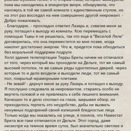
пока мы находились в эпицентре вихря, обнаружила, что
нахожусь в той же самой комнате с единственным стулом, но
на этот раз восседал на нем совершенно другой некромант. -
Добро пожаловать.
- Благодарю, - прохладно ответил Лазарь и, схватив меня за
руку, потащил к выходу из комнаты. Ксю перемещать с
помощью Тьмы я не решилась, так что еще в "Веселой Ляле"
договорилась, что она переместится ко мне позже, когда
накопит достаточно энергии. Что ж, придется пока обходиться
без моральной поддержки подруги.
Холл здания телепортации Терры Бреты ничем не отличался
от того, через который мы проходили на Дельге, тот же самый
высокий потолок, те же самые ряды однотипных дверей, через
которые то и дело входили и выходили люди, тот же самый
пол, покрытый мраморными плитами.
- Не зевай! - дернул меня за руку Лазарь и потащил к выходу.
Я послушно следовала за некромантом, стараясь особо не
вертеть головой и не привлекать к себе лишнего внимания.
Капюшон то и дело сползал на глаза, закрывая обзор, но
приходилось терпеть это неудобство, дабы не вызвать
ненужных подозрений своей излишней бледностью лица.
Только когда мы оказались на улице, я поняла, что Наместат
Брета все-таки отличается от Дельги. Этот город, даже
несмотря на темное время суток, был значительно светлее и