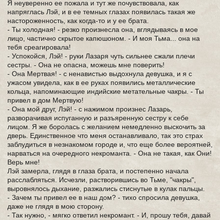
Я неуверенно ее пожала и тут же почувствовала, как
напряглась Лэй, и в ее темных глазах появилась такая же
настороженность, как когда-то и у ее брата.
- Ты холодная! - резко произнесла она, вглядываясь в мое
лицо, частично скрытое капюшоном. - И моя Тьма... она на
тебя среагировала!
- Успокойся, Лэй! - руки Лазаря чуть сильнее сжали плечи
сестры. - Она не опасна, можешь мне поверить!
- Она Мертвая! - с ненавистью выдохнула девушка, и я с
ужасом увидела, как в ее руках появились металлические
кольца, напоминающие индийские метательные чакры. - Ты
привел в дом Мертвую!
- Она мой друг, Лэй! - с нажимом произнес Лазарь,
разворачивая испуганную и разъяренную сестру к себе
лицом. Я же боролась с желанием немедленно выскочить за
дверь. Единственное что меня останавливало, так это страх
заблудиться в незнакомом городе и, что еще более вероятней,
нарваться на очередного некроманта. - Она не такая, как Они!
Верь мне!
Лэй замерла, глядя в глаза брата, и постепенно начала
расслабляться. Исчезли, растворившись во Тьме, "чакры",
выровнялось дыхание, разжались стиснутые в кулак пальцы.
- Зачем ты привел ее в наш дом? - тихо спросила девушка,
даже не глядя в мою сторону.
- Так нужно, - мягко ответил некромант. - И, прошу тебя, давай