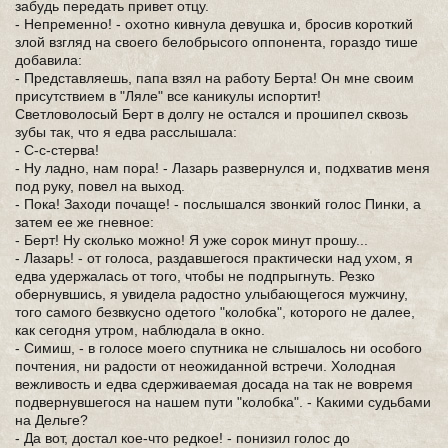
забудь передать привет отцу.
- Непременно! - охотно кивнула девушка и, бросив короткий
злой взгляд на своего белобрысого оппонента, гораздо тише
добавила:
- Представляешь, папа взял на работу Берта! Он мне своим
присутствием в "Ляле" все каникулы испортит!
Светловолосый Берт в долгу не остался и прошипел сквозь
зубы так, что я едва расслышала:
- С-с-стерва!
- Ну ладно, нам пора! - Лазарь развернулся и, подхватив меня
под руку, повел на выход.
- Пока! Заходи почаще! - послышался звонкий голос Пинки, а
затем ее же гневное:
- Берт! Ну сколько можно! Я уже сорок минут прошу...
- Лазарь! - от голоса, раздавшегося практически над ухом, я
едва удержалась от того, чтобы не подпрыгнуть. Резко
обернувшись, я увидела радостно улыбающегося мужчину,
того самого безвкусно одетого "колобка", которого не далее,
как сегодня утром, наблюдала в окно.
- Симиш, - в голосе моего спутника не слышалось ни особого
почтения, ни радости от неожиданной встречи. Холодная
вежливость и едва сдерживаемая досада на так не вовремя
подвернувшегося на нашем пути "колобка". - Какими судьбами
на Дельге?
- Да вот, достал кое-что редкое! - понизил голос до