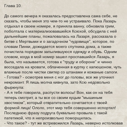
Глава 10.
До самого вечера я оказалась предоставлена сама себе, не
сказать, чтобы меня это чем-то не устраивало. Пока Лазарь
отдыхал в своем номере, я приняла ванну, обновила грим,
поболтала с материализовавшейся Ксюхой, обсудила с ней
дальнейшие планы, пожаловалась на Лазаря, рассказала о
битве с Мертвыми и о загадочном "чудовище", которое, по
словам Пинки, дожидается моего спутника дома, а также
почистила порядком запылившуюся одежду и обувь. Одним
словом, когда в мой номер зашел проспавшийся Лазарь, я
была, что называется, готова к "труду и обороне" и чинно
восседала на кровати, облаченная в куртку с капюшоном, чуть
влажные после чистки свитер со штанами и кожаные сапоги.
- Готова? - осмотрев меня с ног до головы, все же уточнил
некромант. Я лишь молча кивнула, зато Ксю недовольно
фыркнула:
- А я тебе говорила, распусти волосы! Вон, как он на тебя
теперь смотрит, а ты все со своим куцым "мышиным
хвостиком", который отвратительно сочетается с твоей
формой лица! Ололо, этот мир тебя совершенно испортил!
Последнюю фразу подруга буквально провыла с такой
патетикой, что я непроизвольно поморщилась.
- Что такое? - тут же встревожился Лазарь, неверно истолковав