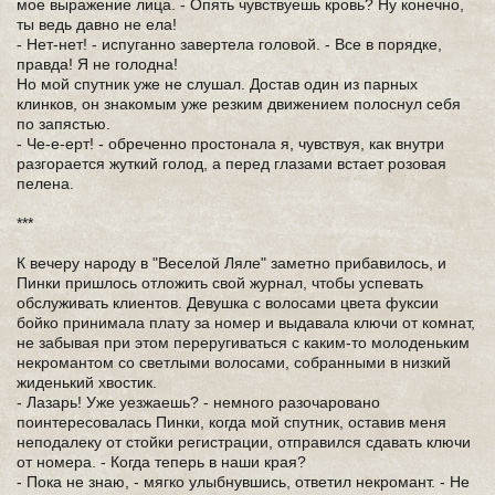
мое выражение лица. - Опять чувствуешь кровь? Ну конечно,
ты ведь давно не ела!
- Нет-нет! - испуганно завертела головой. - Все в порядке,
правда! Я не голодна!
Но мой спутник уже не слушал. Достав один из парных
клинков, он знакомым уже резким движением полоснул себя
по запястью.
- Че-е-ерт! - обреченно простонала я, чувствуя, как внутри
разгорается жуткий голод, а перед глазами встает розовая
пелена.
***
К вечеру народу в "Веселой Ляле" заметно прибавилось, и
Пинки пришлось отложить свой журнал, чтобы успевать
обслуживать клиентов. Девушка с волосами цвета фуксии
бойко принимала плату за номер и выдавала ключи от комнат,
не забывая при этом переругиваться с каким-то молоденьким
некромантом со светлыми волосами, собранными в низкий
жиденький хвостик.
- Лазарь! Уже уезжаешь? - немного разочаровано
поинтересовалась Пинки, когда мой спутник, оставив меня
неподалеку от стойки регистрации, отправился сдавать ключи
от номера. - Когда теперь в наши края?
- Пока не знаю, - мягко улыбнувшись, ответил некромант. - Не