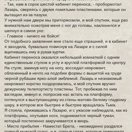
- Так, нам в сорок шестой кабинет переноса, - пробормотал
Лазарь, сверяясь с двумя помятыми пластинками, которые он
вытащил из-за пазухи.
У нужной нам двери мы притормозили, и мой спутник, еще раз
внимательно осмотрев меня с ног до головы, наклонился и
шепнул в самое ухо:
- Главное - ничего не бойся!
От подобного заявления мне стало еще страшней, и в кабинет
я заходила, буквально повиснув на Лазаре и с силой
вцепившись ему в рукав куртки.
Кабинет переноса оказался небольшой комнаткой с одним
единственным стулом в углу и круглой платформой по центру.
На стуле, закинув ногу на ногу, восседал некромант,
облаченный в нечто на подобии формы с вышитой на груди
черной рубашки ярко-алой эмблемой. Лазарь и незнакомый
некромант коротко поздоровались, и мой спутник вручил
дежурному телепортисту пластины. Тот, пробежав по ним
взглядом, кивнул и, попросив нас встать на платформу,
потянулся к выступающему из стены матово-белому гладкому
шару, в котором все быстрее и быстрее вращалась Тьма.
Я стояла, прижавшись к Лазарю, и с ужасом наблюдала, как из
платформы, опутывая ноги, поднимается черный туман,
который постепенно закручивается в вихрь.
- Место прибытия - Наместат Брета, - неожиданно раздался
ровный мужской голос, и я, открыв глаза, которые зажмурила,