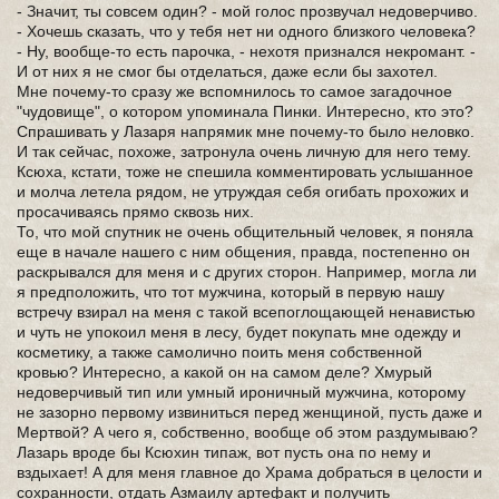
- Значит, ты совсем один? - мой голос прозвучал недоверчиво.
- Хочешь сказать, что у тебя нет ни одного близкого человека?
- Ну, вообще-то есть парочка, - нехотя признался некромант. -
И от них я не смог бы отделаться, даже если бы захотел.
Мне почему-то сразу же вспомнилось то самое загадочное
"чудовище", о котором упоминала Пинки. Интересно, кто это?
Спрашивать у Лазаря напрямик мне почему-то было неловко.
И так сейчас, похоже, затронула очень личную для него тему.
Ксюха, кстати, тоже не спешила комментировать услышанное
и молча летела рядом, не утруждая себя огибать прохожих и
просачиваясь прямо сквозь них.
То, что мой спутник не очень общительный человек, я поняла
еще в начале нашего с ним общения, правда, постепенно он
раскрывался для меня и с других сторон. Например, могла ли
я предположить, что тот мужчина, который в первую нашу
встречу взирал на меня с такой всепоглощающей ненавистью
и чуть не упокоил меня в лесу, будет покупать мне одежду и
косметику, а также самолично поить меня собственной
кровью? Интересно, а какой он на самом деле? Хмурый
недоверчивый тип или умный ироничный мужчина, которому
не зазорно первому извиниться перед женщиной, пусть даже и
Мертвой? А чего я, собственно, вообще об этом раздумываю?
Лазарь вроде бы Ксюхин типаж, вот пусть она по нему и
вздыхает! А для меня главное до Храма добраться в целости и
сохранности, отдать Азмаилу артефакт и получить