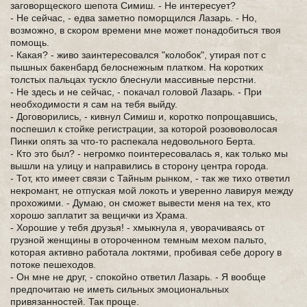
заговорщеского шепота Симиш. - Не интересует?
- Не сейчас, - едва заметно поморщился Лазарь. - Но,
возможно, в скором времени мне может понадобиться твоя
помощь.
- Какая? - живо заинтересовался "колобок", утирая пот с
пышных бакенбард белоснежным платком. На коротких
толстых пальцах тускло блеснули массивные перстни.
- Не здесь и не сейчас, - покачал головой Лазарь. - При
необходимости я сам на тебя выйду.
- Договорились, - кивнул Симиш и, коротко попрощавшись,
поспешил к стойке регистрации, за которой розововолосая
Пинки опять за что-то распекала недовольного Берта.
- Кто это был? - негромко поинтересовалась я, как только мы
вышли на улицу и направились в сторону центра города.
- Тот, кто имеет связи с Тайным рынком, - так же тихо ответил
некромант, не отпуская мой локоть и уверенно лавируя между
прохожими. - Думаю, он сможет вывести меня на тех, кто
хорошо заплатит за вещички из Храма.
- Хорошие у тебя друзья! - хмыкнула я, уворачиваясь от
грузной женщины в отороченном темным мехом пальто,
которая активно работала локтями, пробивая себе дорогу в
потоке пешеходов.
- Он мне не друг, - спокойно ответил Лазарь. - Я вообще
предпочитаю не иметь сильных эмоциональных
привязанностей. Так проще.