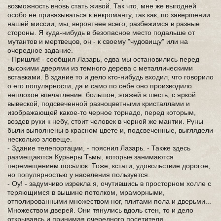
возможность вновь стать живой. Так что, мне же выгодней
особо не привязываться к некроманту, так как, по завершении
нашей миссии, мы, вероятнее всего, разбежимся в разные
стороны. Я куда-нибудь в безопасное место подальше от
мутантов и мертвецов, он - к своему "чудовищу" или на
очередное задание.
- Пришли! - сообщил Лазарь, едва мы остановились перед
высокими дверями из темного дерева с металлическими
вставками. В здание то и дело кто-нибудь входил, что говорило
о его популярности, да и само по себе оно производило
неплохое впечатление: большое, этажей в шесть, с яркой
вывеской, подсвеченной разноцветными кристаллами и
изображающей какое-то черное торнадо, перед которым,
воздев руки к небу, стоит человек в черной же мантии. Руны
были выполнены в красном цвете и, подсвеченные, выглядели
несколько зловеще.
- Здание телепортации, - пояснил Лазарь. - Также здесь
размещаются Курьеры Тьмы, которые занимаются
перемещением посылок. Тоже, кстати, удовольствие дорогое,
но популярностью у населения пользуется.
- Оу! - задумчиво изрекла я, очутившись в просторном холле с
теряющимся в вышине потолком, мраморными,
отполированными множеством ног, плитами пола и дверьми...
Множеством дверей. Они тянулись вдоль стен, то и дело
открываясь и принимая очередного посетителя.