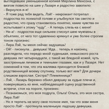
выглядевшее уменьшенной копией Мерлина Менсона, с
визгом повисло на шее у Лазаря и радостно завопило:
- Вернулся-я-я!
- Я тоже рад тебя видеть, Лэй! - некромант потрепал
подростка по лохматой голове и улыбнулся так светло и
радостно, что сразу становилось понятно, какие чувства он
испытывает к этому "чуду". - А теперь слезь-ка с меня!
- Не-а! - подросток еще сильнее стиснул шею мужчины в
объятиях, от чего тот сдавленно крякнул и уже более строгим
тоном произнес:
- Лира Лэй, ты меня сейчас задушишь!
- Ой! - пискнула... девушка! Мда... теперь я наконец
разглядела, что передо мной худенькая, невысокого роста
девушка лет четырнадцати, с такой же бледной кожей, чуть
заостренным личиком и темными глазами, как и у Лазаря. Нет
сомнений в том, что эта малявка приходится близкой
родственницей моему спутнику, только вот кем? Для дочери
слишком взрослая. Сестра? Племянница?
- Лэй, - Лазарь бережно обнял девушку за худые плечи и,
повернувшись ко мне, наблюдающей сцену родственной
встречи, стоя на пороге, произнес:
- Познакомься, это моя подруга, Ольга! Ольга, это моя сестра,
Лира Лэй!
- Но я терпеть не могу свое полное имя, так что зови меня
просто Лэй! - протянула маленькую ладошку девчушка.