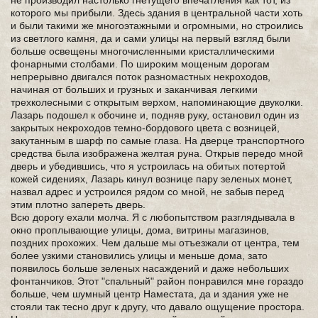
не производил настолько гнетущего впечатления как тот, из
которого мы прибыли. Здесь здания в центральной части хоть
и были такими же многоэтажными и огромными, но строились
из светлого камня, да и сами улицы на первый взгляд были
больше освещены многочисленными кристаллическими
фонарными столбами. По широким мощеным дорогам
непрерывно двигался поток разномастных некроходов,
начиная от больших и грузных и заканчивая легкими
трехколесными с открытым верхом, напоминающие двуколки.
Лазарь подошел к обочине и, подняв руку, остановил один из
закрытых некроходов темно-бордового цвета с возницей,
закутанным в шарф по самые глаза. На дверце транспортного
средства была изображена желтая руна. Открыв передо мной
дверь и убедившись, что я устроилась на обитых потертой
кожей сидениях, Лазарь кинул вознице пару зеленых монет,
назвал адрес и устроился рядом со мной, не забыв перед
этим плотно запереть дверь.
Всю дорогу ехали молча. Я с любопытством разглядывала в
окно проплывающие улицы, дома, витрины магазинов,
поздних прохожих. Чем дальше мы отъезжали от центра, тем
более узкими становились улицы и меньше дома, зато
появилось больше зеленых насаждений и даже небольших
фонтанчиков. Этот "спальный" район понравился мне гораздо
больше, чем шумный центр Наместата, да и здания уже не
стояли так тесно друг к другу, что давало ощущение простора.