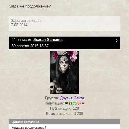
Когда же продолжение?
Зарегистрирован:
7.02.2014
#4 написал:
Scarah Screams
0
30 апреля 2015 18:37
Группа
:
Друзья Сайта
Репутация:
(
135
|
0
)
Публикаций: 128
Комментариев: 3 206
Цитата: romashka
Когда же продолжение?