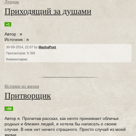
Дурдом
Приходящий за душами
+1
Автор : я
Источник : я
30-09-2014, 22:07 by
MashaPoet
Просмотров: 6 393
Комментарии:
Истории из жизни
Притворщик
+96
Автор я. Прочитав рассказ, как нечто принимает обличье
родных и близких людей, я хотела бы написать о своем
случае. В нем нет ничего страшного. Просто случай из моей
жизни.