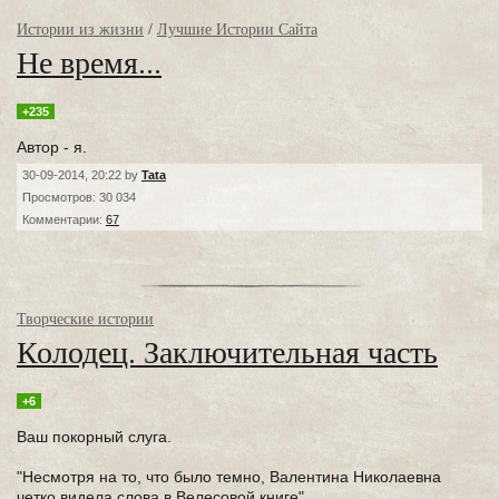
Истории из жизни
/
Лучшие Истории Сайта
Не время...
+235
Автор - я.
30-09-2014, 20:22 by
Tata
Просмотров: 30 034
Комментарии:
67
Творческие истории
Колодец. Заключительная часть
+6
Ваш покорный слуга.
"Несмотря на то, что было темно, Валентина Николаевна
четко видела слова в Велесовой книге".