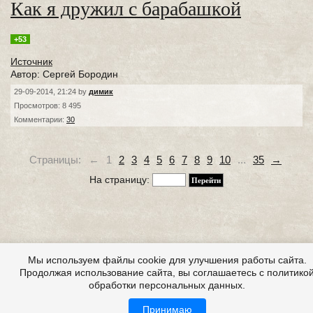
Как я дружил с барабашкой
+53
Источник
Автор: Сергей Бородин
29-09-2014, 21:24 by
димик
Просмотров: 8 495
Комментарии:
30
Страницы:
←
1
2
3
4
5
6
7
8
9
10
...
35
→
На страницу:
Мы используем файлы cookie для улучшения работы сайта.
Продолжая использование сайта, вы соглашаетесь с политико
обработки персональных данных.
Принимаю