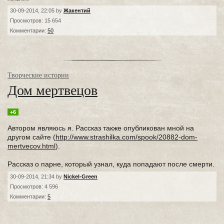
30-09-2014, 22:05 by
Жакентий
Просмотров: 15 654
Комментарии:
50
Творческие истории
Дом мертвецов
+6
Автором являюсь я. Рассказ также опубликован мной на
другом сайте (
http://www.strashilka.com/spook/20882-dom-
mertvecov.html
).
Рассказ о парне, который узнал, куда попадают после смерти.
30-09-2014, 21:34 by
Nickel-Green
Просмотров: 4 596
Комментарии:
5