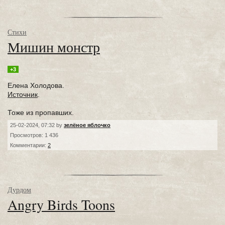
Стихи
Мишин монстр
+3
Елена Холодова.
Источник
.
Тоже из пропавших.
25-02-2024, 07:32 by
зелёное яблочко
Просмотров: 1 436
Комментарии:
2
Дурдом
Angry Birds Toons