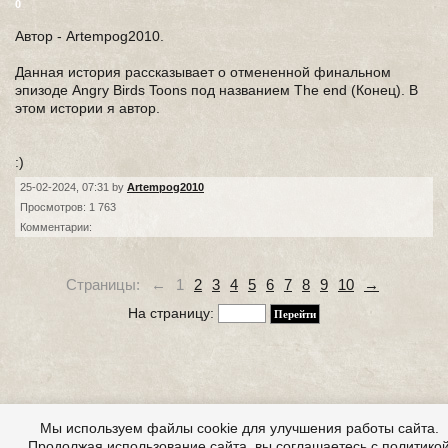
0
Автор - Artempog2010.
Данная история рассказывает о отмененной финальном
эпизоде Angry Birds Toons под названием The end (Конец). В
этом истории я автор.
:)
25-02-2024, 07:31 by
Artempog2010
Просмотров: 1 763
Комментарии:
Страницы:
←
1
2
3
4
5
6
7
8
9
10
→
На страницу:
Мы используем файлы cookie для улучшения работы сайта.
Продолжая использование сайта, вы соглашаетесь с политико