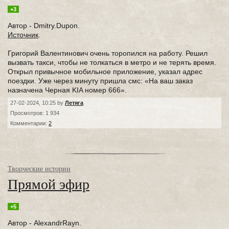
+3
Автор - Dmitry.Dupon.
Источник
.
Григорий Валентинович очень торопился на работу. Решил
вызвать такси, чтобы не толкаться в метро и не терять время.
Открыл привычное мобильное приложение, указал адрес
поездки. Уже через минуту пришла смс: «На ваш заказ
назначена Черная KIA номер 666».
27-02-2024, 10:25 by
Летяга
Просмотров: 1 934
Комментарии:
2
Творческие истории
Прямой эфир⁠⁠
+5
Автор - AlexandrRayn.