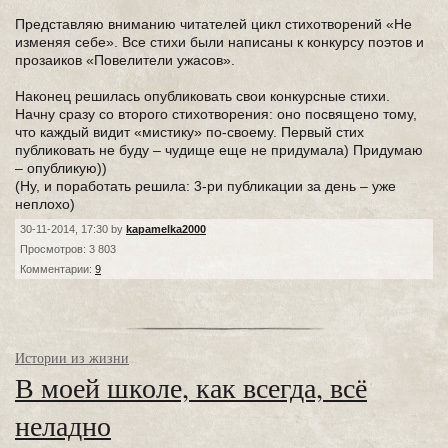
Представляю вниманию читателей цикл стихотворений «Не
изменяя себе». Все стихи были написаны к конкурсу поэтов и
прозаиков «Повелители ужасов».
Наконец решилась опубликовать свои конкурсные стихи.
Начну сразу со второго стихотворения: оно посвящено тому,
что каждый видит «мистику» по-своему. Первый стих
публиковать не буду – чудище еще не придумала) Придумаю
– опубликую))
(Ну, и поработать решила: 3-ри публикации за день – уже
неплохо)
30-11-2014, 17:30 by
kapamelka2000
Просмотров: 3 803
Комментарии:
9
Истории из жизни
В моей школе, как всегда, всё
неладно