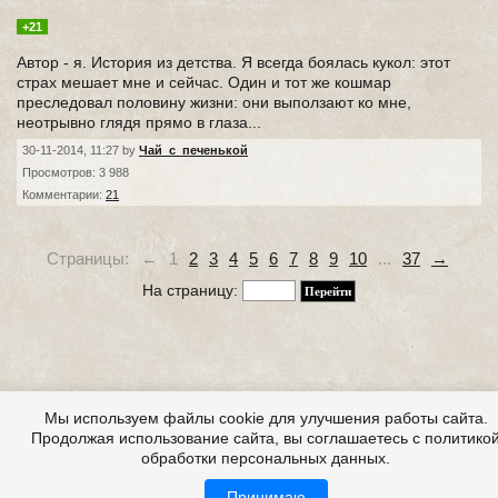
+21
Автор - я. История из детства. Я всегда боялась кукол: этот
страх мешает мне и сейчас. Один и тот же кошмар
преследовал половину жизни: они выползают ко мне,
неотрывно глядя прямо в глаза...
30-11-2014, 11:27 by
Чай_с_печенькой
Просмотров: 3 988
Комментарии:
21
Страницы:
←
1
2
3
4
5
6
7
8
9
10
...
37
→
На страницу:
Мы используем файлы cookie для улучшения работы сайта.
Продолжая использование сайта, вы соглашаетесь с политико
обработки персональных данных.
Принимаю