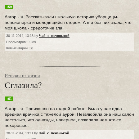
+59
Автор - я. Рассказывали школьную историю уборщицы-
пенсионерки и молодящийся сторож. А я и без них знала, что
моя школа - средоточие зла!
30-11-2014, 13:13 by
Чай_с_печенькой
Просмотров: 9 289
Комментарии:
38
Истории из жизни
Сглазила?
+61
Автор - я. Произошло на старой работе. Была у нас одна
вредная врачиха с тяжелой аурой. Невзлюбила она наш салон
настолько, что однажды, наверное, пожелала нам что-то...
нехорошее.
30-11-2014, 13:11 by
Чай_с_печенькой