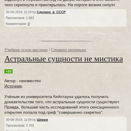
тихо скрипнула и приоткрылась. На пороге возник силуэт.
30-06-2019, 11:19 by
Сделано_в_СССР
Просмотров: 1 863
Комментарии:
3
Учебник основ мистики
/
Страшно интересно
Астральные сущности не мистика
+10
Автор - неизвестен
Источник
.
Учёным из университета Кейптауна удалось получить
доказательства того, что астральные сущности существуют.
Правда, большая часть исследований этого сенсационного
открытия попала под гриф "совершенно секретно".
30-06-2019, 11:09 by
Шерри
Просмотров: 2 703