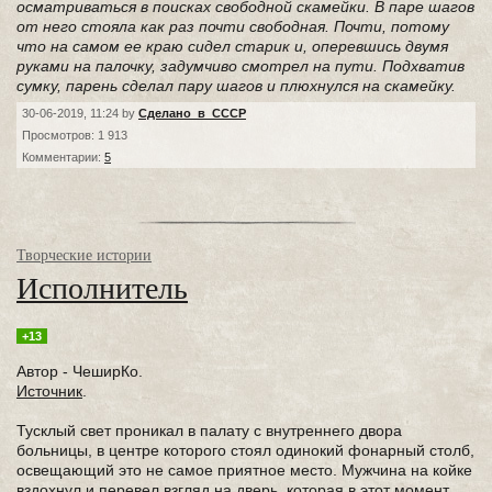
осматриваться в поисках свободной скамейки. В паре шагов
от него стояла как раз почти свободная. Почти, потому
что на самом ее краю сидел старик и, оперевшись двумя
руками на палочку, задумчиво смотрел на пути. Подхватив
сумку, парень сделал пару шагов и плюхнулся на скамейку.
30-06-2019, 11:24 by
Сделано_в_СССР
Просмотров: 1 913
Комментарии:
5
Творческие истории
Исполнитель
+13
Автор - ЧеширКо.
Источник
.
Тусклый свет проникал в палату с внутреннего двора
больницы, в центре которого стоял одинокий фонарный столб,
освещающий это не самое приятное место. Мужчина на койке
вздохнул и перевел взгляд на дверь, которая в этот момент