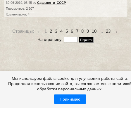
30-06-2019, 03:45 by
Сделано_в_СССР
Просмотров: 2 207
Комментарии:
4
Страницы:
←
1
2
3
4
5
6
7
8
9
10
...
23
→
На страницу:
Мы используем файлы cookie для улучшения работы сайта.
Продолжая использование сайта, вы соглашаетесь с политико
обработки персональных данных.
Принимаю
Все это на сайте
Проектирование и строительство зданий на
https://lenox.ru/
строительство любой сложности