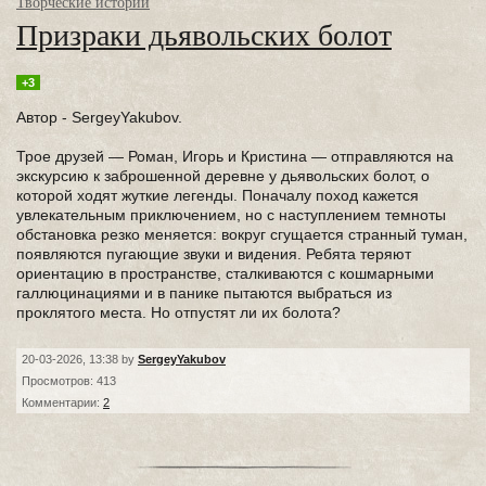
Творческие истории
Призраки дьявольских болот
+3
Автор - SergeyYakubov.
Трое друзей — Роман, Игорь и Кристина — отправляются на
экскурсию к заброшенной деревне у дьявольских болот, о
которой ходят жуткие легенды. Поначалу поход кажется
увлекательным приключением, но с наступлением темноты
обстановка резко меняется: вокруг сгущается странный туман,
появляются пугающие звуки и видения. Ребята теряют
ориентацию в пространстве, сталкиваются с кошмарными
галлюцинациями и в панике пытаются выбраться из
проклятого места. Но отпустят ли их болота?
20-03-2026, 13:38 by
SergeyYakubov
Просмотров: 413
Комментарии:
2