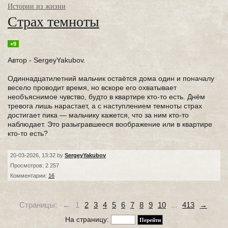
Истории из жизни
Страх темноты
+9
Автор - SergeyYakubov.
Одиннадцатилетний мальчик остаётся дома один и поначалу
весело проводит время, но вскоре его охватывает
необъяснимое чувство, будто в квартире кто-то есть. Днём
тревога лишь нарастает, а с наступлением темноты страх
достигает пика — мальчику кажется, что за ним кто-то
наблюдает. Это разыгравшееся воображение или в квартире
кто-то есть?
20-03-2026, 13:32 by
SergeyYakubov
Просмотров: 2 257
Комментарии:
16
Страницы:
←
1
2
3
4
5
6
7
8
9
10
...
413
→
На страницу: