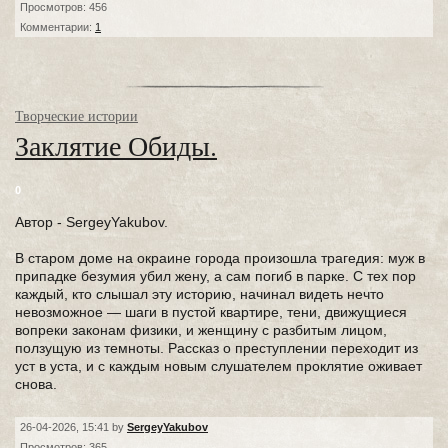
Просмотров: 456
Комментарии:
1
Творческие истории
Заклятие Обиды.
0
Автор - SergeyYakubov.
В старом доме на окраине города произошла трагедия: муж в
припадке безумия убил жену, а сам погиб в парке. С тех пор
каждый, кто слышал эту историю, начинал видеть нечто
невозможное — шаги в пустой квартире, тени, движущиеся
вопреки законам физики, и женщину с разбитым лицом,
ползущую из темноты. Рассказ о преступлении переходит из
уст в уста, и с каждым новым слушателем проклятие оживает
снова.
26-04-2026, 15:41 by
SergeyYakubov
Просмотров: 365