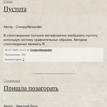
Стихи
Пустота
0
Автор - CreepyAlexander.
В стихотворении пытался метафорично изобразить пустоту
используя систему сравнительных образов. Автором
стихотворения являюсь Я.
30-07-2025, 03:21 by
CreepyAlexander
Просмотров: 755
Комментарии:
2
Страшилки
Пришла позагорать
0
Автор - Дмитрий Баль.