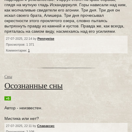
глядя на мутную гладь Искандеркуля. Горы нависали над ним,
как молчаливые свидетели его агонии. Три дня. Три дня он
искал своего брата, Алишера. Три дня прочесывал
окрестности этого проклятого озера, словно пытаясь
вытряхнуть правду из камней и кустов. Правда же, как всегда,
пряталась на самом виду, насмехаясь над его усилиями.
27-07-2025, 22:14 by
Pennywise
Просмотров: 1 371
Комментарии:
1
Сны
Осознанные сны
+5
Автор - неизвестен.
Мистика или нет?
27-07-2025, 22:11 by
Спараксис
Просмотров: 2 108