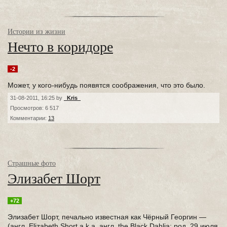
Истории из жизни
Нечто в коридоре
-2
Может, у кого-нибудь появятся соображения, что это было.
31-08-2011, 16:25 by
_Kris_
Просмотров: 6 517
Комментарии:
13
Страшные фото
Элизабет Шорт
+72
Элизабет Шорт, печально известная как Чёрный Георгин —
(англ. Elizabeth Short a.k.a. англ. the Black Dahlia; род. 29 июля