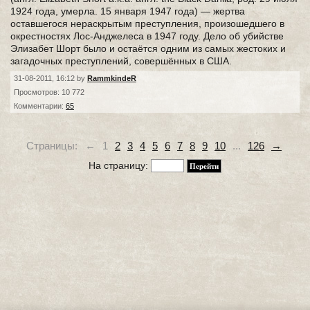
1924 года, умерла. 15 января 1947 года) — жертва
оставшегося нераскрытым преступления, произошедшего в
окрестностях Лос-Анджелеса в 1947 году. Дело об убийстве
Элизабет Шорт было и остаётся одним из самых жестоких и
загадочных преступлений, совершённых в США.
31-08-2011, 16:12 by
RammkindeR
Просмотров: 10 772
Комментарии:
65
Страницы:
←
1
2
3
4
5
6
7
8
9
10
...
126
→
На страницу: