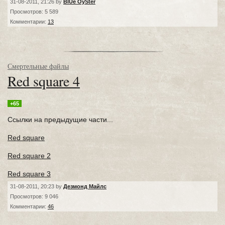
31-08-2011, 21:26 by
BlUe OySter
Просмотров: 5 589
Комментарии:
13
Смертельные файлы
Red square 4
+65
Ссылки на предыдущие части...
Red square
Red square 2
Red square 3
31-08-2011, 20:23 by
Дезмонд Майлс
Просмотров: 9 046
Комментарии:
46