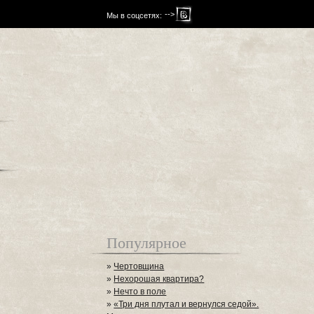
-->
Мы в соцсетях:
Популярное
»
Чертовщина
»
Нехорошая квартира?
»
Нечто в поле
»
«Три дня плутал и вернулся седой».