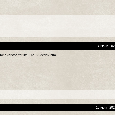
4 июня 202
or.ru/histori-for-life/112183-dedok.html
10 июня 202