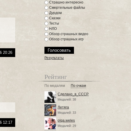
Страшно интересно
Смертельные файлы
Дурдом
Сказки
Тесты
НЛО
Обзор страшных видео
Обзор страшных игр
6 20:26
Результаты
Рейтинг
По медалям
По очкам
Сделано_в_СССР
Медалей: 38
Летяга
Медалей: 33
olqa.weles
6 12:17
Медалей: 29