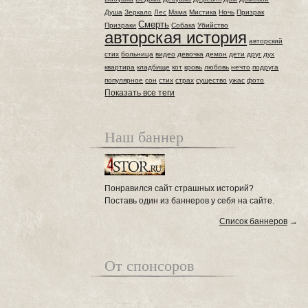
Душа
Зеркало
Лес
Мама
Мистика
Ночь
Призрак
Смерть
Призраки
Собака
Убийство
авторская история
авторский
стих
больница
видео
девочка
демон
дети
друг
дух
квартира
кладбище
кот
кровь
любовь
нечто
подруга
популярное
сон
стих
страх
существо
ужас
фото
Показать все теги
Наш баннер
Понравился сайт страшных историй?
Поставь один из баннеров у себя на сайте.
Список баннеров
→
От спонсоров