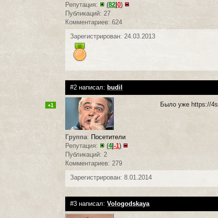
Репутация:
(
82
|
0
)
Публикаций: 27
Комментариев: 624
Зарегистрирован: 24.03.2013
#2 написал:
budil
Было уже https://4st
+1
Группа
:
Посетители
Репутация:
(
4
|
-1
)
Публикаций: 2
Комментариев: 279
Зарегистрирован: 8.01.2014
#3 написал:
Vologodskaya