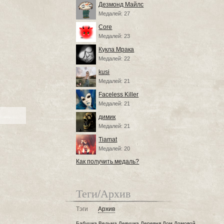
Дезмонд Майлс
Медалей: 27
Core
Медалей: 23
Кукла Мрака
Медалей: 22
kusi
Медалей: 21
Faceless Killer
Медалей: 21
димик
Медалей: 21
Tiamat
Медалей: 20
Как получить медаль?
Теги/Архив
Тэги
Архив
Бабушка
Ведьма
Девушка
Деревня
Дом
Домовой