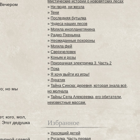
Мистические истории о нововятских лесах
. Вечером
»
Ни гводя, ни жезла
»
Тени
»
Последняя бутылка
»
Чудеса наших лесов
»
Могила инопланетянина
»
Радио Пхеньяна
»
Неожиданные похороны
»
Могила фей
»
Сверхчеловек
»
Коньяк и розы
»
Призрачная электричка 3. Часть 2
»
Пока
»
Я хочу выйти из игры!
»
Лунатик
»
Тайна Синска: деревня, которая знала всё,
го; но мы
но молчала
»
Тайны Села Алексеевка, его обитатели,
неизвестные массам.
, кого, мол,
Избранное
. Этот дедушка
»
Уносящий детей
»
Русалка. Часть первая
 дурной славой