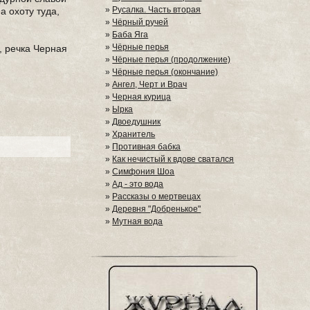
»
Русалка. Часть вторая
а охоту туда,
»
Чёрный ручей
»
Баба Яга
»
Чёрные перья
, речка Черная
»
Чёрные перья (продолжение)
»
Чёрные перья (окончание)
»
Ангел, Черт и Врач
»
Черная курица
»
Ырка
»
Двоедушник
»
Хранитель
»
Противная бабка
»
Как нечистый к вдове сватался
»
Симфония Шоа
»
Ад - это вода
»
Рассказы о мертвецах
»
Деревня "Добренькое"
»
Мутная вода