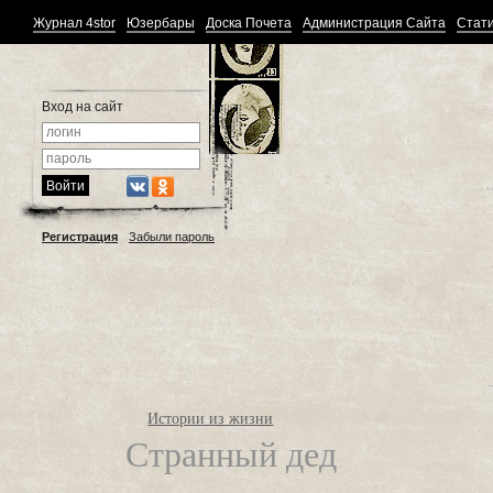
Журнал 4stor
Юзербары
Доска Почета
Администрация Сайта
Стати
Вход на сайт
Регистрация
Забыли пароль
Истории из жизни
Странный дед