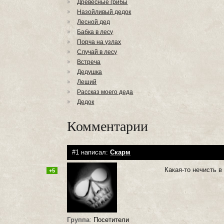
Древесные грибы
Назойливый дедок
Лесной дед
Бабка в лесу
Порча на узлах
Случай в лесу
Встреча
Дедушка
Леший
Рассказ моего деда
Дедок
Комментарии
#1 написал:
Скарм
Какая-то нечисть в
+5
Группа
:
Посетители