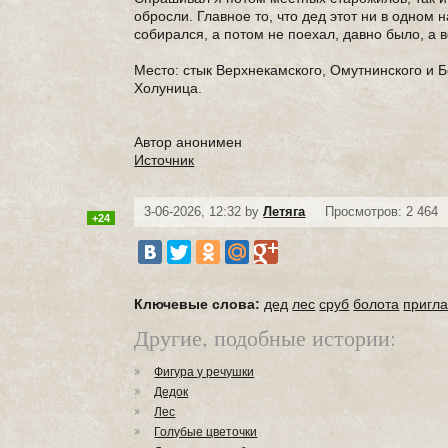
обросли. Главное то, что дед этот ни в одном н
собирался, а потом не поехал, давно было, а 
Место: стык Верхнекамского, Омутнинского и Б
Холуница.
Автор анонимен
Источник
3-06-2026, 12:32 by
Летяга
Просмотров: 2 464
+24
Ключевые слова:
дед
лес
сруб
болота
пригл
Другие, подобные истории:
Фигура у речушки
Дедок
Лес
Голубые цветочки