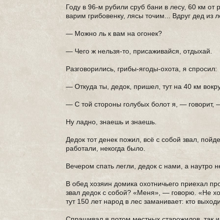
Году в 96-м рубили сруб бани в лесу, 60 км от
варим грибовенку, лясы точим... Вдруг дед из л
— Можно ль к вам на огонек?
— Чего ж нельзя-то, присаживайся, отдыхай.
Разговорились, грибы-ягоды-охота, я спросил:
— Откуда ты, дедок, пришел, тут на 40 км вокр
— С той стороны голубых болот я, — говорит, — 
Ну ладно, знаешь и знаешь.
Дедок тот денек пожил, всё с собой звал, пойд
работали, некогда было.
Вечером спать легли, дедок с нами, а наутро не
В обед хозяин домика охотничьего приехал про
звал дедок с собой? «Меня», — говорю. «Не хо
тут 150 лет народ в лес заманивает: кто выход
Спрашивал я потом местных старожилов, так и 