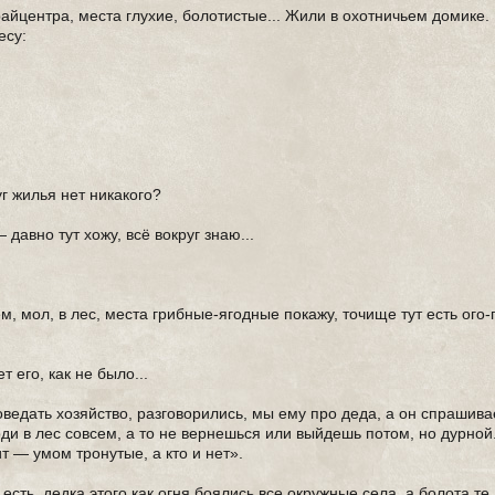
 райцентра, места глухие, болотистые... Жили в охотничьем домике
есу:
уг жилья нет никакого?
давно тут хожу, всё вокруг знаю...
ем, мол, в лес, места грибные-ягодные покажу, точище тут есть ого-
т его, как не было...
ведать хозяйство, разговорились, мы ему про деда, а он спрашивает
ди в лес совсем, а то не вернешься или выйдешь потом, но дурной
ит — умом тронутые, а кто и нет».
есть, дедка этого как огня боялись все окружные села, а болота те