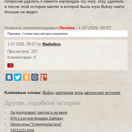
попросив удалить с памяти картриджа эту игру, игру удалили,
и после этой истории каплю в которой была игра Bubsy никто
больше не видел
Новость отредактировал
Летяга
- 1-07-2026, 09:57
Причина: Стилистика автора сохранена
1-07-2026, 09:57 by
Madwikos
Просмотров: 237
Комментарии: 0
-1
Ключевые слова:
Bubsy
картридж
игра
авторская история
Другие, подобные истории:
Он продолжает смотреть на меня
GTA 2.exe или Кошмар Zайбацу
Обзор игры "Creepypasta land"
10011101.bmp