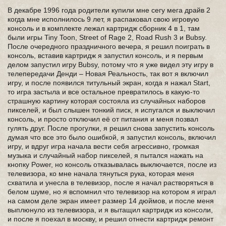
В декабре 1996 года родители купили мне сегу мега драйв 2
когда мне исполнилось 9 лет, я распаковал свою игровую
консоль и в комплекте лежал картридж сборник 4 в 1, там
были игры Tiny Toon, Street of Rage 2, Road Rush 3 и Bubsy.
После очередного праздничного вечера, я решил поиграть в
консоль, вставив картридж я запустил консоль, и я первым
делом запустил игру Bubsy, потому что я уже видел эту игру в
телепередачи Денди – Новая Реальность, так вот я включил
игру, и после появился титульный экран, когда я нажал Start,
то игра застыла и все остальное превратилось в какую-то
страшную картину которая состояла из случайных наборов
пикселей, и был слышен тонкий писк, я испугался и выключил
консоль, и просто отключил её от питания и меня позвал
гулять друг. После прогулки, я решил снова запустить консоль
думая что все это было ошибкой, я запустил консоль, включил
игру, и вдруг игра начала вести себя агрессивно, громкая
музыка и случайный набор пикселей, я пытался нажать на
кнопку Power, но консоль отказывалась выключается, после из
телевизора, ко мне начала тянуться рука, которая меня
схватила и унесла в телевизор, после я начал растворяться в
белом шуме, но я вспомнил что телевизор на котором я играл
на самом деле экран имеет размер 14 дюймов, и после меня
выплюнуло из телевизора, и я вытащил картридж из консоли,
и после я поехал в москву, и решил отнести картридж ремонт