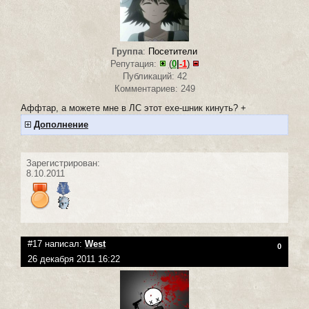
Группа
:
Посетители
Репутация:
(
0
|
-1
)
Публикаций: 42
Комментариев: 249
Аффтар, а можете мне в ЛС этот ехе-шник кинуть? +
Дополнение
Зарегистрирован:
8.10.2011
#17 написал:
West
0
26 декабря 2011 16:22