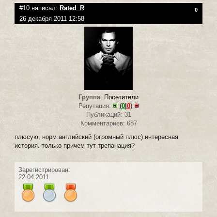
#10 написал:
Rated_R
0
26 декабря 2011 12:58
Группа
:
Посетители
Репутация:
(
0
|
0
)
Публикаций: 31
Комментариев: 687
плюсую, норм английский (огромный плюс) интересная
история. только причем тут трепанация?
Зарегистрирован:
22.04.2011