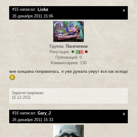
#15 написал:
Lioka
0
26 декабря 2011 15:06
Группа
:
Посетители
Репутация:
(
0
|
0
)
Публикаций: 0
Комментариев: 130
мне концовка понравилась, я уже думала умрут все как всегда
Зарегистрирован:
15.12.2011
#16 написал:
Gary_J
0
26 декабря 2011 15:33