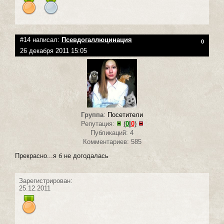
#14 написал:
Псевдогаллюцинация
0
26 декабря 2011 15:05
Группа
:
Посетители
Репутация:
(
0
|
0
)
Публикаций: 4
Комментариев: 585
Прекрасно...я б не догодалась
Зарегистрирован:
25.12.2011