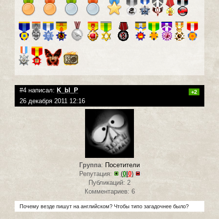
#4 написал:
K_bl_P
+2
26 декабря 2011 12:16
Группа
:
Посетители
Репутация:
(
0
|
0
)
Публикаций: 2
Комментариев: 6
Почему везде пишут на английском? Чтобы типо загадочнее было?