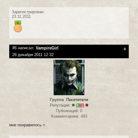
Зарегистрирован:
23.11.2011
#6 написал:
VampireGirl
0
26 декабря 2011 12:32
Группа
:
Посетители
Репутация:
(
3
|
0
)
Публикаций: 0
Комментариев: 493
мне понравилось +