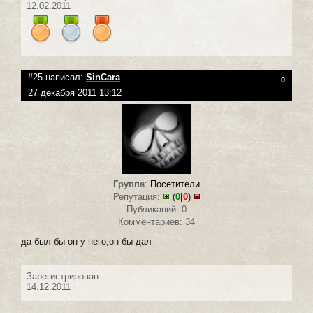
12.02.2011
#25 написал:
SinCara
0
27 декабря 2011 13:12
Группа
:
Посетители
Репутация:
(
0
|
0
)
Публикаций: 0
Комментариев: 34
да был бы он у него,он бы дал
Зарегистрирован:
14.12.2011