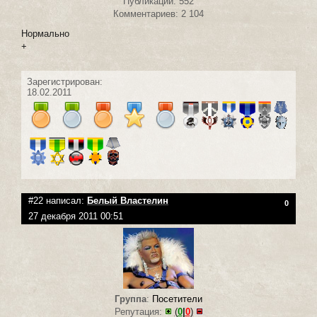
Публикаций: 552
Комментариев: 2 104
Нормально
+
Зарегистрирован:
18.02.2011
#22 написал:
Белый Властелин
0
27 декабря 2011 00:51
Группа
:
Посетители
Репутация:
(
0
|
0
)