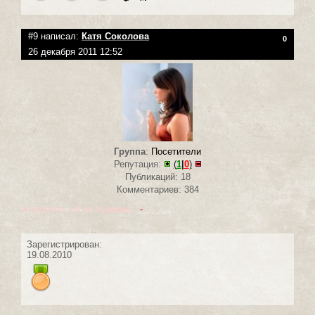
#9 написал:
Катя Соколова
0
26 декабря 2011 12:52
Группа
:
Посетители
Репутация:
(
1
|
0
)
Публикаций: 18
Комментариев: 384
интересно, но не страшно..
-
Зарегистрирован:
19.08.2010