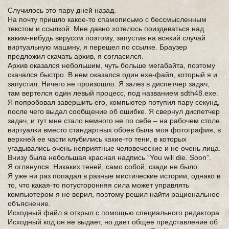
Случилось это пару дней назад.
На почту пришло какое-то спамописьмо с бессмысленным
текстом и ссылкой. Мне давно хотелось поиздеваться над
каким-нибудь вирусом поэтому, запустив на всякий случай
виртуальную машину, я перешел по ссылке. Браузер
предложил скачать архив, я согласился.
Архив оказался небольшим, чуть больше мегабайта, поэтому
скачался быстро. В нем оказался один exe-файл, который я и
запустил. Ничего не произошло. Я залез в диспетчер задач,
там вертелся один левый процесс, под названием sdth48.exe.
Я попробовал завершить его, компьютер потупил пару секунд,
после чего выдал сообщение об ошибке. Я свернул диспетчер
задач, и тут мне стало немного не по себе – на рабочем столе
виртуалки вместо стандартных обоев была моя фотография, в
верхней ее части клубились какие-то тени, в которых
угадывались очень неприятные человеческие и не очень лица.
Внизу была небольшая красная надпись “You will die. Soon”.
Я оглянулся. Никаких теней, само собой, сзади не было.
Я уже ни раз попадал в разные мистические истории, однако в
то, что какая-то потусторонняя сила может управлять
компьютером я не верил, поэтому решил найти рациональное
объяснение.
Исходный файл я открыл с помощью специального редактора.
Исходный код он не выдает, но дает общее представление об