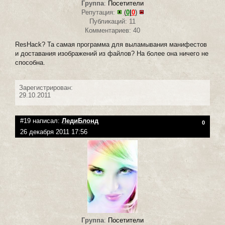
Группа
:
Посетители
Репутация:
(
0
|
0
)
Публикаций: 11
Комментариев: 40
ResHack? Та самая программа для выламывания манифестов
и доставания изображений из файлов? На более она ничего не
способна.
Зарегистрирован:
29.10.2011
#19 написал:
ЛедиБлонд
0
26 декабря 2011 17:56
Группа
:
Посетители