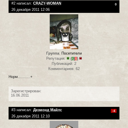
#2 написал:
CRAZY-WOMAN
0
26 декабря 2011 12:06
Группа
:
Посетители
Репутация:
(
0
|
0
)
Публикаций: 2
Комментариев: 62
Норм...........+
Зарегистрирован:
16.06.2011
#3 написал:
Дезмонд Майлс
-4
26 декабря 2011 12:10