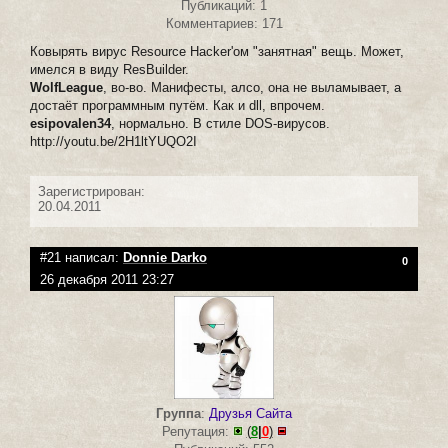
Публикаций: 1
Комментариев: 171
Ковырять вирус Resource Hacker'ом "занятная" вещь. Может,
имелся в виду ResBuilder.
WolfLeague
, во-во. Манифесты, алсо, она не выламывает, а
достаёт программным путём. Как и dll, впрочем.
esipovalen34
, нормально. В стиле DOS-вирусов.
http://youtu.be/2H1ltYUQO2I
Зарегистрирован:
20.04.2011
#21 написал:
Donnie Darko
0
26 декабря 2011 23:27
Группа
:
Друзья Сайта
Репутация:
(
8
|
0
)