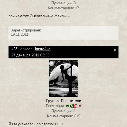
Публикаций: 3
Комментариев: 17
при чём тут Смертельные файлы --
Зарегистрирован:
19.11.2011
#23 написал:
kosto4ka
0
27 декабря 2011 03:33
Группа
:
Посетители
Репутация:
(
2
|
0
)
Публикаций: 1
Комментариев: 615
Я бы укакалась со страху!++++