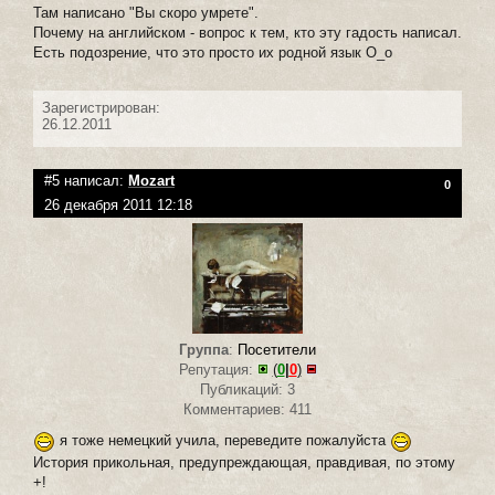
Там написано "Вы скоро умрете".
Почему на английском - вопрос к тем, кто эту гадость написал.
Есть подозрение, что это просто их родной язык О_о
Зарегистрирован:
26.12.2011
#5 написал:
Mozart
0
26 декабря 2011 12:18
Группа
:
Посетители
Репутация:
(
0
|
0
)
Публикаций: 3
Комментариев: 411
я тоже немецкий учила, переведите пожалуйста
История прикольная, предупреждающая, правдивая, по этому
+!