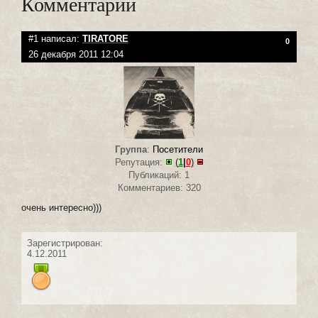
Комментарии
#1 написал:
TIRATORE
0
26 декабря 2011 12:04
Группа
:
Посетители
Репутация:
(
1
|
0
)
Публикаций: 1
Комментариев: 320
очень интересно)))
Зарегистрирован:
4.12.2011