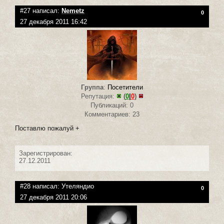
#27 написал:
Nemetz
0
27 декабря 2011 16:42
Группа
:
Посетители
Репутация:
(
0
|
0
)
Публикаций: 0
Комментариев: 23
Поставлю пожалуй +
Зарегистрирован:
27.12.2011
#28 написал:
Утеляндио
0
27 декабря 2011 20:06