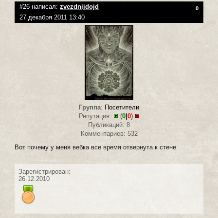
#26 написал:
zvezdnijdojd
0
27 декабря 2011 13:40
Группа
:
Посетители
Репутация:
(
0
|
0
)
Публикаций: 8
Комментариев: 532
Вот почему у меня вебка все время отвернута к стене
Зарегистрирован:
26.12.2010