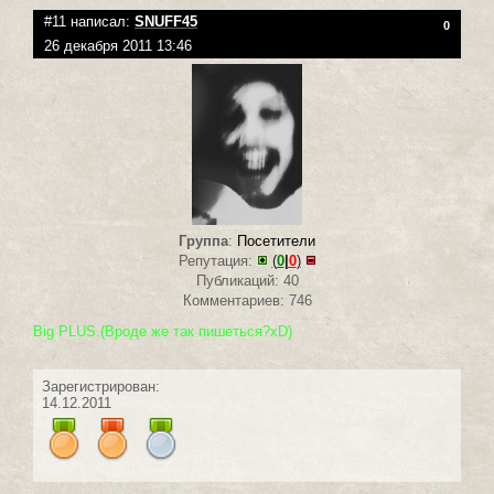
#11 написал:
SNUFF45
0
26 декабря 2011 13:46
Группа
:
Посетители
Репутация:
(
0
|
0
)
Публикаций: 40
Комментариев: 746
Big PLUS.(Вроде же так пишеться?хD)
Зарегистрирован:
14.12.2011