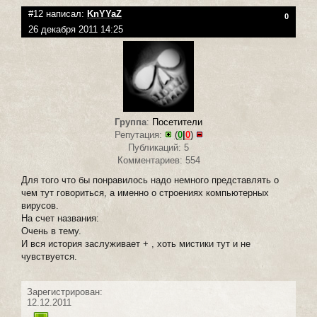
#12 написал:
KnYYaZ
0
26 декабря 2011 14:25
Группа
:
Посетители
Репутация:
(
0
|
0
)
Публикаций: 5
Комментариев: 554
Для того что бы понравилось надо немного представлять о
чем тут говориться, а именно о строениях компьютерных
вирусов.
На счет названия:
Очень в тему.
И вся история заслуживает + , хоть мистики тут и не
чувствуется.
Зарегистрирован:
12.12.2011