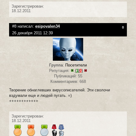
Зарегистрирован:
18.12.2011
#8 написал:
esipovalen34
0
26 декабря 2011 12:39
Группа
:
Посетители
Репутация:
(
1
|
0
)
Публикаций: 55
Комментариев: 668
Творение обнаглевших вирусописателей. Эти сволочи
вздумали еще и людей пугать. =)
++++++++++++
Зарегистрирован:
18.12.2011