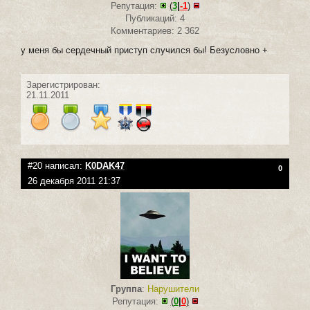
Репутация:
(
3
|
-1
)
Публикаций: 4
Комментариев: 2 362
у меня бы сердечный приступ случился бы! Безусловно +
Зарегистрирован:
21.11.2011
#20 написал:
K0DAK47
0
26 декабря 2011 21:37
Группа
:
Нарушители
Репутация:
(
0
|
0
)