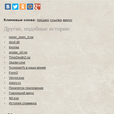
Ключевые слова:
письмо
ссылка
вирус
Другие, подобные истории:
never_open_it.rar
devil.dll
Кнопка
anatar_s0.rar
TimeDeathZ.rar
Stupter.cmd
%creeper% в наше время
Form3
Vircyot.exe
4stors.ru
Проклятое приложение
Говорящий вирус
!td!.exe
История спаммера