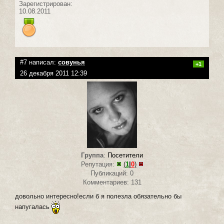
Зарегистрирован:
10.08.2011
#7 написал:
совунья
+1
26 декабря 2011 12:39
Группа
:
Посетители
Репутация:
(
1
|
0
)
Публикаций: 0
Комментариев: 131
довольно интересно!если б я полезла обязательно бы
напугалась