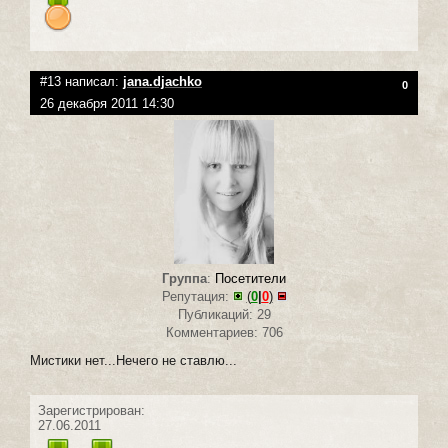
#13 написал:
jana.djachko
0
26 декабря 2011 14:30
Группа
:
Посетители
Репутация:
(
0
|
0
)
Публикаций: 29
Комментариев: 706
Мистики нет...Нечего не ставлю...
Зарегистрирован:
27.06.2011