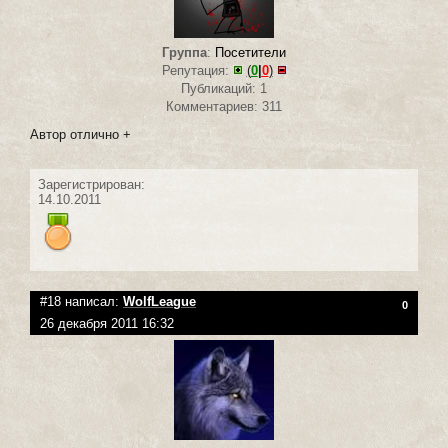
Группа
:
Посетители
Репутация:
(
0
|
0
)
Публикаций: 1
Комментариев: 311
Автор отлично +
Зарегистрирован:
14.10.2011
#18 написал:
WolfLeague
0
26 декабря 2011 16:32