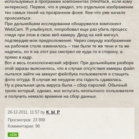
используемых в программе компонентах (ResHack, если кому
интересно). Первое, что я увидел, это отдельное изображение
тех самых теней на прозрачном фоне. Кое-что уже начало
проясняться.
При дальнейшем исследовании обнаружился компонент
WebCam. Я улыбнулся, попробовал еще раз убить процесс
глядя при этом в свою веб-камеру. Диод на ней мигнул,
подтвердив мои предположения. Через секунду изображение
на рабочем столе изменилось – там были те же тени и та же
надпись, но я на этот раз смотрел не куда-то в сторону, а
прямо в кадр.
Вот и весь психологический эффект. При дальнейшем разборе
этой заразы выяснилось, что в случае отсутствия камеры файл
пытался зайти на аккаунт фейсбука пользователя и стащить
фото оттуда. В случае же неудачи эта гадость сдавалась.
Ну а реальная цель вируса была – сбор паролей. Обычный
троян который, однако, мог испугать неопытного пользователя
и получить немало времени на сбор данных.
26-12-2011, 11:57 by
K_bl_P
Просмотров: 23 899
Комментарии: 98
+234