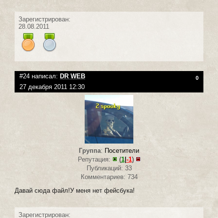
Зарегистрирован:
28.08.2011
#24 написал:
DR WEB
0
27 декабря 2011 12:30
Группа
:
Посетители
Репутация:
(
1
|
-1
)
Публикаций: 33
Комментариев: 734
Давай сюда файл!У меня нет фейсбука!
Зарегистрирован: