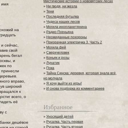
Мистические истории о нововятских лесах
е имя
»
Ни гводя, ни жезла
»
Тени
»
Последняя бутылка
»
Чудеса наших лесов
.
»
Могила инопланетянина
охожий на
»
Радио Пхеньяна
тридцать
»
Неожиданные похороны
»
Призрачная электричка 3. Часть 2
 и сейчас,
»
Могила фей
авив свой
»
Сверхчеловек
арень бегал
»
Коньяк и розы
осквы, и
»
Лунатик
жек по
»
Пока
и принесли
»
Тайна Синска: деревня, которая знала всё,
деревьев.
но молчала
много вправо,
»
Я хочу выйти из игры!
нув широкий
»
И снова подборка из комментариев
звращался к
остиг всего, о
ладеть её
Избранное
ву с
»
Уносящий детей
»
Русалка. Часть первая
 банки дешёвое
»
Русалка. Часть вторая
ился на старой