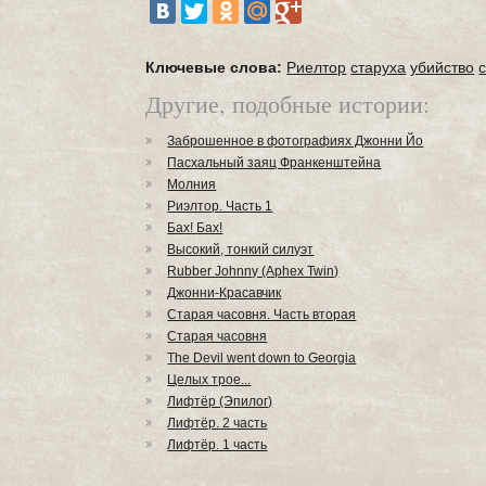
Ключевые слова:
Риелтор
старуха
убийство
Другие, подобные истории:
Заброшенное в фотографиях Джонни Йо
Пасхальный заяц Франкенштейна
Молния
Риэлтор. Часть 1
Бах! Бах!
Высокий, тонкий силуэт
Rubber Johnny (Aphex Twin)
Джонни-Красавчик
Старая часовня. Часть вторая
Старая часовня
The Devil went down to Georgia
Целых трое...
Лифтёр (Эпилог)
Лифтёр. 2 часть
Лифтёр. 1 часть