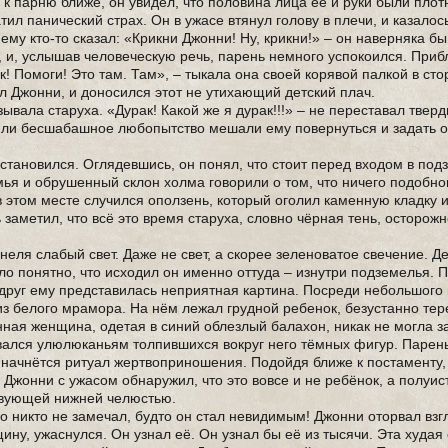
к парню ближе, он увидел, что половина лица её и руки были плот
ил панический страх. Он в ужасе втянул голову в плечи, и казалос
 ему кто-то сказал: «Крикни Джонни! Ну, крикни!» – он наверняка бы
а, и, услышав человеческую речь, парень немного успокоился. Приб
! Помоги! Это там. Там», – тыкала она своей корявой палкой в сто
ял Джонни, и доносился этот не утихающий детский плач.
ывала старуха. «Дурак! Какой же я дурак!!!» – не переставал тверд
а или бесшабашное любопытство мешали ему повернуться и задать 
становился. Оглядевшись, он понял, что стоит перед входом в под
я и обрушенный склон холма говорили о том, что ничего подобно
в этом месте случился оползень, который оголил каменную кладку 
 заметил, что всё это время старуха, словно чёрная тень, осторож
еля слабый свет. Даже не свет, а скорее зеленоватое свечение. Д
ло понятно, что исходил он именно оттуда – изнутри подземелья. 
Вдруг ему представилась неприятная картина. Посреди небольшого
из белого мрамора. На нём лежал грудной ребенок, безустанно те
анная женщина, одетая в синий облезлый балахон, никак не могла 
вался улюлюканьям толпившихся вокруг него тёмных фигур. Парень
т начнётся ритуал жертвоприношения. Подойдя ближе к постаменту,
Джонни с ужасом обнаружил, что это вовсе и не ребёнок, а полуи
твующей нижней челюстью.
го никто не замечал, будто он стал невидимым! Джонни оторвал взг
ну, ужаснулся. Он узнал её. Он узнал бы её из тысячи. Эта худая 