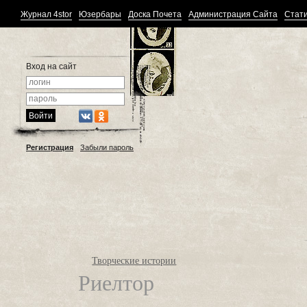
Журнал 4stor
Юзербары
Доска Почета
Администрация Сайта
Стати
Вход на сайт
Регистрация
Забыли пароль
Творческие истории
Риелтор