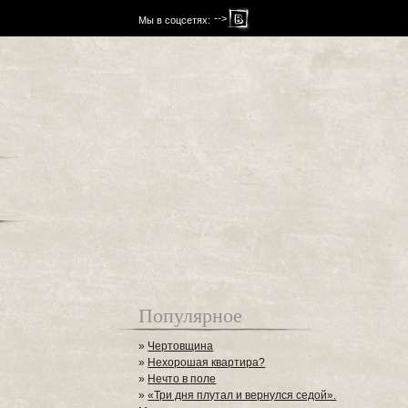
-->
Мы в соцсетях:
Популярное
»
Чертовщина
»
Нехорошая квартира?
»
Нечто в поле
»
«Три дня плутал и вернулся седой».