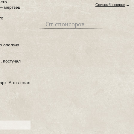
 его
Список баннеров
→
 – мертвец
го
От спонсоров
о оползня.
, постучал
арк. А то лежал