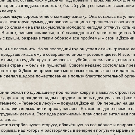
кий шрам, оставшийся у Джонни под правым глазом, являлся для н
 парень заглядывал в зеркало, белый рубец вспыхивал в сознании
о вечера.
хроменькую сорокалетнюю мамашу-азиатку. Она осталась на улице
алог некоторую сумму, доверчивая женщина переписала свою квар
на со слезами на глазах умоляла молодого негодяя оттянуть хоть н
 В итоге, лишившись жилья, от безысходности бедная женщина за
ь с крыши, разрешив таким образом все проблемы – свои и Джонни
, и не вспомнить. Но за последний год он успел отмыть грязные д
 представлялась ему в совершенно ином – розовом цвете. И всё, ч
с ним; это судьба другого человека – убийцы, насильника, вымогат
оей страны – белый и пушистый. Совсем недавно состоялась пре
на которой Джонни произносил много высокопарных слов и даже н
 он сделал щедрое пожертвование в пользу благотворительной орг
онни бежал по шуршащему под ногами ковру и в мыслях строил г
де дорожка проходила рядом с прудом, парень вдруг услышал (или 
темнело. «Ребёнок в лесу?» – подумал Джонни. Он перешёл на шаг
сстанавливая дыхание и прислушиваясь. В такое позднее время в 
грудными детьми. Этот едва различимый плач словно витал над п
сь вновь.
метил сгорбившуюся старуху, облачённую во всё чёрное и опиравш
о обрыва, над которым растворялись в вечерней полутьме мрачные