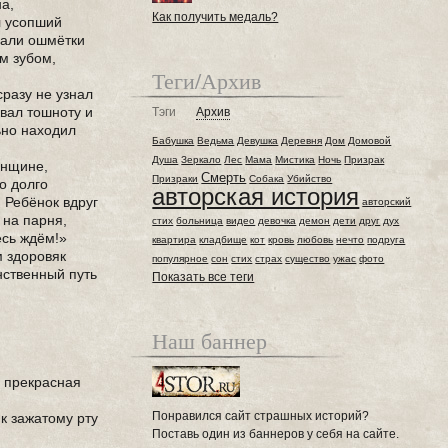
на,
Как получить медаль?
л усопший
сали ошмётки
м зубом,
Теги/Архив
сразу не узнал
ывал тошноту и
Тэги
Архив
ьно находил
Бабушка
Ведьма
Девушка
Деревня
Дом
Домовой
Душа
Зеркало
Лес
Мама
Мистика
Ночь
Призрак
енщине,
Смерть
Призраки
Собака
Убийство
о долго
авторская история
 Ребёнок вдруг
авторский
 на парня,
стих
больница
видео
девочка
демон
дети
друг
дух
есь ждём!»
квартира
кладбище
кот
кровь
любовь
нечто
подруга
м здоровяк
популярное
сон
стих
страх
существо
ужас
фото
нственный путь
Показать все теги
.
Наш баннер
о прекрасная
Понравился сайт страшных историй?
к зажатому рту
Поставь один из баннеров у себя на сайте.