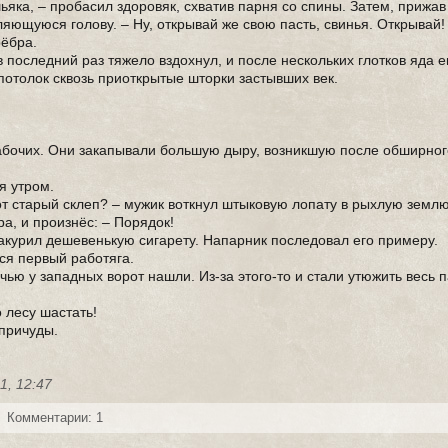
ьяка, – пробасил здоровяк, схватив парня со спины. Затем, прижав
яющуюся голову. – Ну, открывай же свою пасть, свинья. Открывай!
рёбра.
последний раз тяжело вздохнул, и после нескольких глотков яда е
потолок сквозь приоткрытые шторки застывших век.
 рабочих. Они закапывали большую дыру, возникшую после обширног
я утром.
тот старый склеп? – мужик воткнул штыковую лопату в рыхлую землю
ра, и произнёс: – Порядок!
закурил дешевенькую сигарету. Напарник последовал его примеру.
лся первый работяга.
очью у западных ворот нашли. Из-за этого-то и стали утюжить весь п
 лесу шастать!
 причуды.
1, 12:47
Комментарии: 1