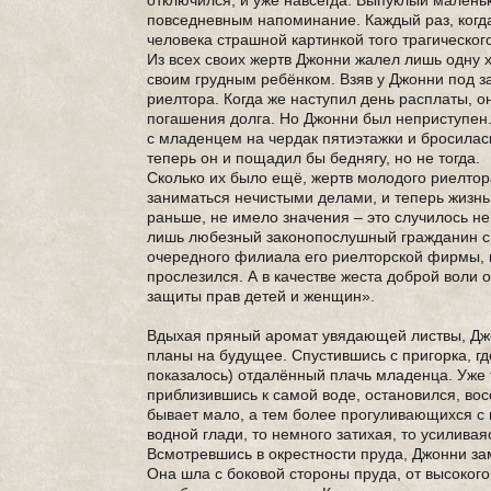
отключился, и уже навсегда. Выпуклый малень
повседневным напоминание. Каждый раз, когда
человека страшной картинкой того трагическог
Из всех своих жертв Джонни жалел лишь одну 
своим грудным ребёнком. Взяв у Джонни под з
риелтора. Когда же наступил день расплаты, о
погашения долга. Но Джонни был неприступен.
с младенцем на чердак пятиэтажки и бросилас
теперь он и пощадил бы беднягу, но не тогда.
Сколько их было ещё, жертв молодого риелтора
заниматься нечистыми делами, и теперь жизнь
раньше, не имело значения – это случилось не 
лишь любезный законопослушный гражданин св
очередного филиала его риелторской фирмы, 
прослезился. А в качестве жеста доброй воли
защиты прав детей и женщин».
Вдыхая пряный аромат увядающей листвы, Дж
планы на будущее. Спустившись с пригорка, г
показалось) отдалённый плачь младенца. Уже 
приблизившись к самой воде, остановился, во
бывает мало, а тем более прогуливающихся с 
водной глади, то немного затихая, то усиливая
Всмотревшись в окрестности пруда, Джонни за
Она шла с боковой стороны пруда, от высоког