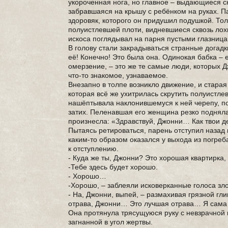
укороченная нога, но главное – выдающиеся ск
забравшаяся на крышу с ребёнком на руках. П
здоровяк, которого он придушил подушкой. То
полуистлевшей плоти, видневшиеся сквозь лох
искоса поглядывал на парня пустыми глазницам
В голову стали закрадываться странные догадк
её! Конечно! Это была она. Одинокая бабка – 
омерзение, – это же те самые люди, которых Д
что-то знакомое, узнаваемое.
Внезапно в толпе возникло движение, и стара
которая всё же ухитрилась скрутить полуистле
нашёптывала наклонившемуся к ней черепу, по
затих. Пеленавшая его женщина резко подняла 
произнесла: «Здравствуй, Джонни… Как твои д
Пытаясь ретироваться, парень отступил назад 
каким-то образом оказался у выхода из погреб
к отступлению.
- Куда же ты, Джонни? Это хорошая квартирка
-Тебе здесь будет хорошо.
- Хорошо…
-Хорошо, – заблеяли исковерканные голоса зл
- На, Джонни, выпей, – размахивая грязной г
отрава, Джонни… Это лучшая отрава… Я сама 
Она протянула трясущуюся руку с невзрачной п
загнанной в угол жертвы.