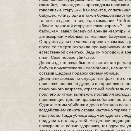
скамейке, наслаждаясь прохладным напитком и 
говорливые старушки. Как водится, сплетничал
бабушек: «Живу одна в такой большой квартире
то не из-за денег, а так, ради компании. Чтоб
«Зачем одинокой старушке такие хоромы? – по
бабушкам, завёл беседу об аренде квартиры и
антикварной мебелью, выплачивая бабульке с
Старушка души не чаяла в приветливом жильце
после её смерти отходила пронырливому молод
естественной смертью. Ведь он молодой, а вре
план. Своё первое убийство.
Джонни где-то раздобыл мышьяк и стал регуля
бабуля почувствовала недомогание, немного по
оставив щедрый подарок своему убийце.
Джонни нисколько не смущал тот факт, что он 
пришелся парню по душе, и он принялся за п
пенсионного возраста, страстный любитель сп
поил его элитной выпивкой, поставлял молоды
наделяющие Джонни правом собственности на 
Однако с этим убийством дело обстояло сложн
воздействием спирта отрава частично теряла с
наступала. Тогда убийца задумал сделать сл
придушить его подушкой. Но Джонни недооцени
прокуренные лёгкие здоровяка, тот вдруг очну