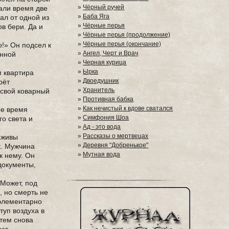
»
Чёрный ручей
тали время две
»
Баба Яга
ал от одной из
»
Чёрные перья
ов бери. Да и
»
Чёрные перья (продолжение)
»
Чёрные перья (окончание)
!» Он подсел к
»
Ангел, Черт и Врач
енной
»
Черная курица
»
Ырка
м квартира
»
Двоедушник
рёт
»
Хранитель
 свой коварный
»
Противная бабка
»
Как нечистый к вдове сватался
ое время
»
Симфония Шоа
го света и
»
Ад - это вода
»
Рассказы о мертвецах
наживы
»
Деревня "Добренькое"
к. Мужчина
»
Мутная вода
к нему. Он
документы,
 Может, под
, но смерть не
 элементарно
туп воздуха в
атем снова