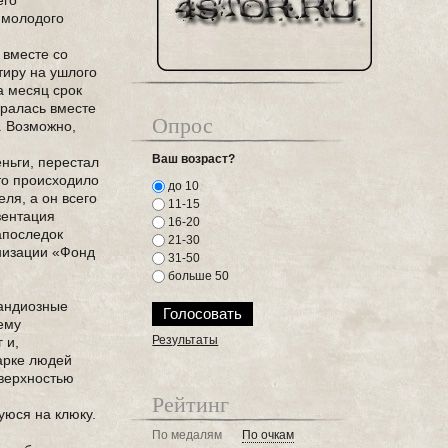
его
 молодого
 вместе со
тиру на ушлого
а месяц срок
бралась вместе
Опрос
. Возможно,
Ваш возраст?
еньги, перестал
то происходило
до 10
еля, а он всего
11-15
зентация
16-20
апоследок
21-30
анизации «Фонд
31-50
больше 50
рандиозные
ему
Результаты
 и,
парке людей
оверхностью
Рейтинг
уюся на клюку.
По медалям
По очкам