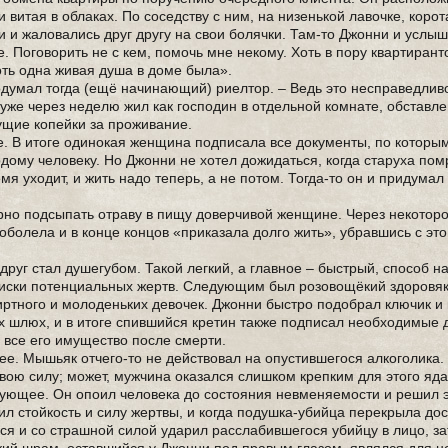
витая в облаках. По соседству с ним, на низенькой лавочке, коро
и и жаловались друг другу на свои болячки. Там-то Джонни и услыш
. Поговорить не с кем, помочь мне некому. Хоть в пору квартирант
 хоть одна живая душа в доме была».
думал тогда (ещё начинающий) риелтор. – Ведь это несправедливо
 уже через неделю жил как господин в отдельной комнате, обставл
ущие копейки за проживание.
. В итоге одинокая женщина подписала все документы, по которы
ому человеку. Но Джонни не хотел дожидаться, когда старуха пом
мя уходит, и жить надо теперь, а не потом. Тогда-то он и придумал
рно подсыпать отраву в пищу доверчивой женщине. Через некотор
болела и в конце концов «приказала долго жить», убравшись с это
вдруг стал душегубом. Такой легкий, а главное – быстрый, способ 
оиски потенциальных жертв. Следующим был розовощёкий здоровя
иртного и молоденьких девочек. Джонни быстро подобрал ключик и 
х шлюх, и в итоге спившийся кретин также подписал необходимые 
все его имущество после смерти.
ее. Мышьяк отчего-то не действовал на опустившегося алкоголика.
вою силу; может, мужчина оказался слишком крепким для этого яда
едующее. Он опоил человека до состояния невменяемости и решил
л стойкость и силу жертвы, и когда подушка-убийца перекрыла дос
лся и со страшной силой ударил расслабившегося убийцу в лицо, з