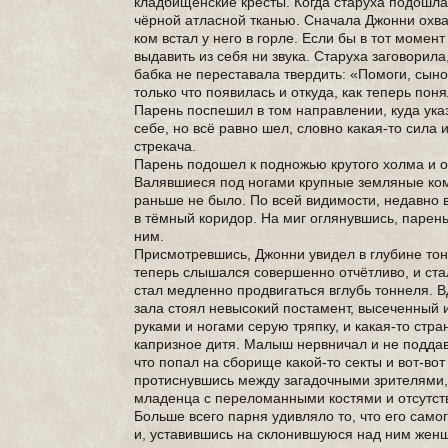
кладбищенские кресты. Когда старуха подошла 
чёрной атласной тканью. Сначала Джонни охват
ком встал у него в горле. Если бы в тот момент
выдавить из себя ни звука. Старуха заговорил
бабка не переставала твердить: «Помоги, сынок
только что появилась и откуда, как теперь пон
Парень поспешил в том направлении, куда указ
себе, но всё равно шел, словно какая-то сил
стрекача.
Парень подошел к подножью крутого холма и о
Валявшиеся под ногами крупные земляные комь
раньше не было. По всей видимости, недавно 
в тёмный коридор. На миг оглянувшись, парень
ним.
Присмотревшись, Джонни увидел в глубине тонн
теперь слышался совершенно отчётливо, и ста
стал медленно продвигаться вглубь тоннеля. 
зала стоял невысокий постамент, высеченный 
руками и ногами серую тряпку, и какая-то стр
капризное дитя. Малыш нервничал и не подда
что попал на сборище какой-то секты и вот-во
протиснувшись между загадочными зрителями, 
младенца с переломанными костями и отсутс
Больше всего парня удивляло то, что его само
и, уставившись на склонившуюся над ним женщи