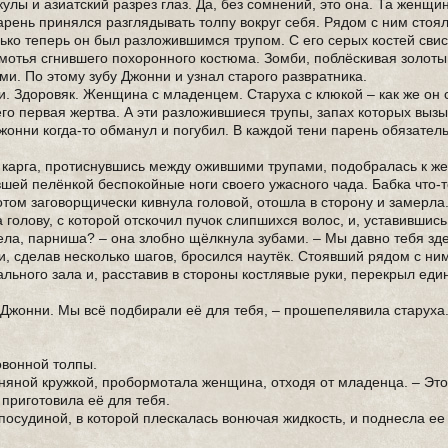
улы и азиатский разрез глаз. Да, без сомнений, это она. Та женщи
арень принялся разглядывать толпу вокруг себя. Рядом с ним стоя
лько теперь он был разложившимся трупом. С его серых костей сви
мотья сгнившего похоронного костюма. Зомби, поблёскивая золоты
и. По этому зубу Джонни и узнал старого развратника.
и. Здоровяк. Женщина с младенцем. Старуха с клюкой – как же он 
его первая жертва. А эти разложившиеся трупы, запах которых выз
жонни когда-то обманул и погубил. В каждой тени парень обязател
я карга, протиснувшись между ожившими трупами, подобралась к ж
вшей пелёнкой беспокойные ноги своего ужасного чада. Бабка что-т
том заговорщически кивнула головой, отошла в сторону и замерла.
голову, с которой отскочил пучок слипшихся волос, и, уставившись
ела, парниша? – она злобно щёлкнула зубами. – Мы давно тебя зд
и, сделав несколько шагов, бросился наутёк. Стоявший рядом с ни
ального зала и, расставив в стороны костлявые руки, перекрыл еди
, Джонни. Мы всё подбирали её для тебя, – прошепелявила старуха
овонной толпы.
линяной кружкой, пробормотала женщина, отходя от младенца. – Эт
приготовила её для тебя.
осудиной, в которой плескалась вонючая жидкость, и поднесла ее 