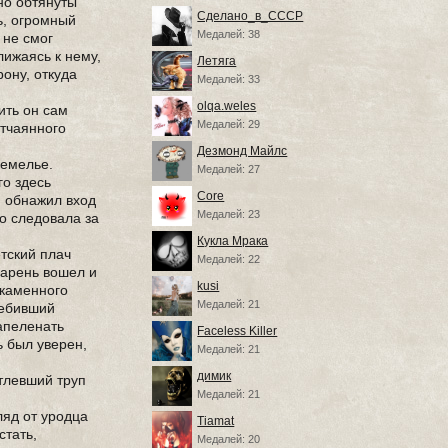
но обтянуты
Сделано_в_СССР
ь, огромный
Медалей: 38
 не смог
лижаясь к нему,
Летяга
рону, откуда
Медалей: 33
olqa.weles
ить он сам
Медалей: 29
отчаянного
Дезмонд Майлс
земелье.
Медалей: 27
го здесь
Core
и обнажил вход
Медалей: 23
но следовала за
Кукла Мрака
етский плач
Медалей: 22
Парень вошел и
kusi
 каменного
Медалей: 21
ребивший
запеленать
Faceless Killer
 был уверен,
Медалей: 21
димик
стлевший труп
Медалей: 21
ляд от уродца
Tiamat
стать,
Медалей: 20