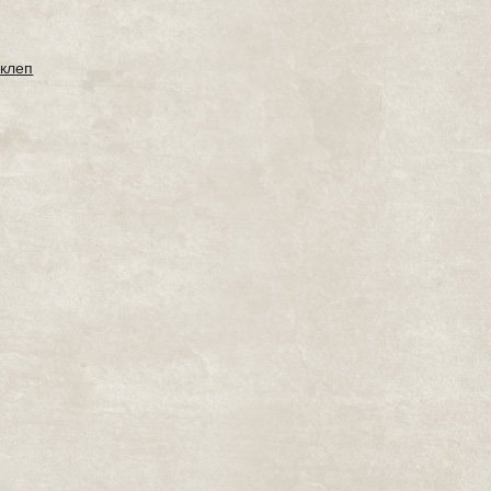
склеп