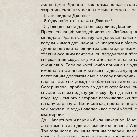
Женя, Джен, Джонни – как только не называли 
закрепилось за ним основательно и стало впос
- Вы не видели Джонни?
- Я буду работать только с Джонни!
- Я доверяю свои дела одному лишь Джонни, –
Преуспевающий молодой человек. Любимец же
молодого Фрэнка Синатру. Он добился больши
везунчик имел две шикарные квартиры в Москв
Джонни ревностно следил за своим здоровьем,
тёплым осенним вечером, он продвигался лёгк
сверкающий «крузак» у металлической решётки
ежедневно. Если по какой-либо причине не уда
именно в этом лесном массиве. Здесь ему прос
петляющим дорожкам ему в голову приходили 
парню немалый доход, он обмозговал именно з
Совершалась пробежка по давно отработанному
спускаясь вниз под крутую горку. Чуть дальше
пруд, где немного в стороне возвышались сил
началу маршрута. Вот и сейчас, пробегая второ
чём мечтал. А ведь началось всё с той убогой
квартирой».
Да… Квартирка и впрямь была шикарная. Множе
апартаментами одной знаменитой певицы. А по
Три года назад, душным летним вечером, паре
пиво. Забрёл туда Джонни в поисках варианто