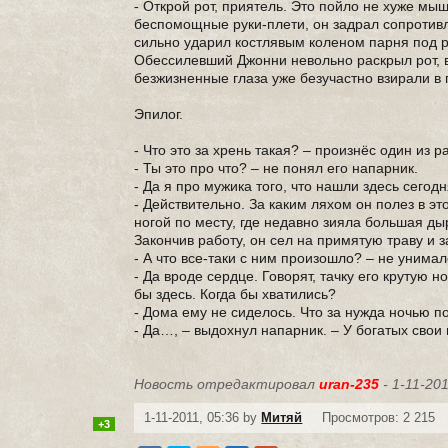
- Открой рот, приятель. Это пойло не хуже мыш
беспомощные руки-плети, он задрал сопротивл
сильно ударил костлявым коленом парня под 
Обессилевший Джонни невольно раскрыл рот, в 
безжизненные глаза уже безучастно взирали в 
Эпилог.
- Что это за хрень такая? – произнёс один из
- Ты это про что? – не понял его напарник.
- Да я про мужика того, что нашли здесь сегодн
- Действительно. За каким ляхом он полез в э
ногой по месту, где недавно зияла большая ды
Закончив работу, он сел на примятую траву и 
- А что все-таки с ним произошло? – не унима
- Да вроде сердце. Говорят, тачку его крутую н
бы здесь. Когда бы хватились?
- Дома ему не сиделось. Что за нужда ночью по
- Да…, – выдохнул напарник. – У богатых свои
Новость отредактировал
uran-235
- 1-11-201
1-11-2011, 05:36 by
Митяй
Просмотров: 2 215
+3