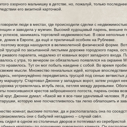
этого озорного мальчишку в детстве, но, пожалуй, только последне
ледствии его визитной карточкой.
 говорили люди в местах, где происходили сделки с недвижимостью
нщин и заводила у мужчин. Высокий худощавый парень, внешне п
х успехов, занимаясь торговлей недвижимостью. В свои неполные 
е, домик в Европе, да ещё и приличный особняк на Рублевке.
 поэтому всегда находился в великолепной физической форме. Вот
ой трусцой по засыпанной листьями дорожке городского парка, ост
 ржавого парапета, недалеко от кованых ворот западного входа. П
валось с утра, то вечером он обязательно появлялся на окраине М
то нравилось. Тут он мог побыть наедине с собой. Во время пробе
свежие мысли. Множество гениальных идей, которые впоследстви
десь, непринуждённо передвигаясь трусцой под сенью ветвистых 
 маршруту. Стартовал Джонни у западных ворот, затем уходил не
 дорожка устремлялась вглубь леса, петляя между деревьями. Обог
уэты покосившихся крестов заброшенного погоста, парень снова во
й круг, Джонни думал: «Какой же я все-таки удачливый человек. Я д
 старушки, которую мне посчастливилось так легко облапошить и зав
ство комнат, высокие потолки, да и располагалась она по соседст
знакомились они с бабулей негаданно – случай свёл.
нь сидел в одном из столичных дворов и потягивал из серебристой
в обмена квартиры по поручению очередного клиента. Он располож