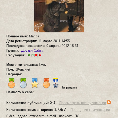
Полное имя:
Marina
Дата регистрации:
11 марта 2011 14:55
Последнее посещение:
9 апреля 2012 18:31
Группа:
Друзья Сайта
Репутация:
(
1
|
0
)
Место жительства:
Lvov
Пол:
Женский
Награды:
Наградить
Немного о себе:
30
Количество публикаций:
Просмотреть все публикации
1 697
Количество комментариев:
Последние комментарии
E-Mail адрес:
отправить e-mail написать ПС