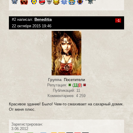
#2 написал:
Beneditia
-1
22 октября 2015 19:46
Группа
:
Посетители
Репутация:
(
11
|
0
)
Публикаций: 11
Комментариев: 4 259
Красивое здание! Было! Чем-то смахивает на сахарный домик.
От меня плюс.
Зарегистрирован:
3.06.2012