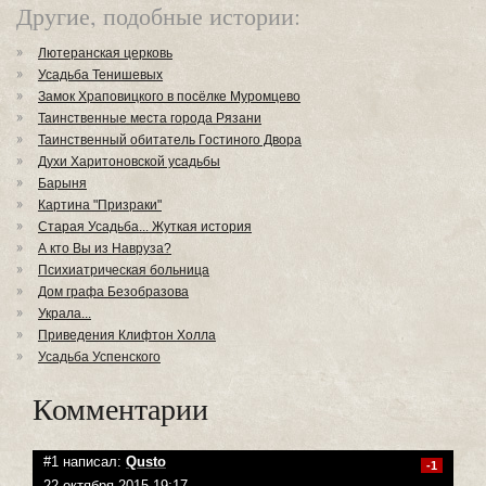
Другие, подобные истории:
Лютеранская церковь
Усадьба Тенишевых
Замок Храповицкого в посёлке Муромцево
Таинственные места города Рязани
Таинственный обитатель Гостиного Двора
Духи Харитоновской усадьбы
Барыня
Картина "Призраки"
Старая Усадьба... Жуткая история
А кто Вы из Навруза?
Психиатрическая больница
Дом графа Безобразова
Украла...
Приведения Клифтон Холла
Усадьба Успенского
Комментарии
#1 написал:
Qusto
-1
22 октября 2015 19:17