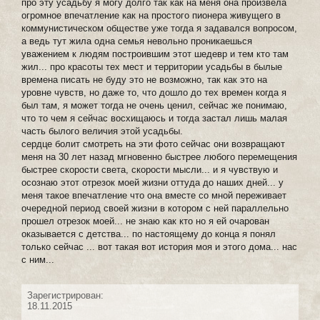
про эту усадьбу я могу долго так как на меня она произвела
огромное впечатление как на простого пионера живущего в
коммунистическом обществе уже тогда я задавался вопросом,
а ведь тут жила одна семья невольно проникаешься
уважением к людям построившим этот шедевр и тем кто там
жил... про красоты тех мест и территории усадьбы в былые
времена писать не буду это не возможно, так как это на
уровне чувств, но даже то, что дошло до тех времен когда я
был там, я может тогда не очень ценил, сейчас же понимаю,
что то чем я сейчас восхищаюсь и тогда застал лишь малая
часть былого величия этой усадьбы.
сердце болит смотреть на эти фото сейчас они возвращают
меня на 30 лет назад мгновенно быстрее любого перемещения
быстрее скорости света, скорости мысли... и я чувствую и
осознаю этот отрезок моей жизни оттуда до наших дней... у
меня такое впечатление что она вместе со мной переживает
очередной период своей жизни в котором с ней параллельно
прошел отрезок моей... не знаю как кто но я ей очарован
оказывается с детства... по настоящему до конца я понял
только сейчас ... вот такая вот история моя и этого дома... нас
с ним...
Зарегистрирован:
18.11.2015