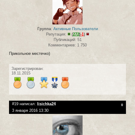
Группа
:
Активные Пользователи
Репутация:
(
272
|
-1
)
Публикаций: 51
Комментариев: 1 750
Прикольное местечко)
Зарегистрирован:
18.11.2015
#19 написал:
lisichka24
0
3 января 2016 13:30