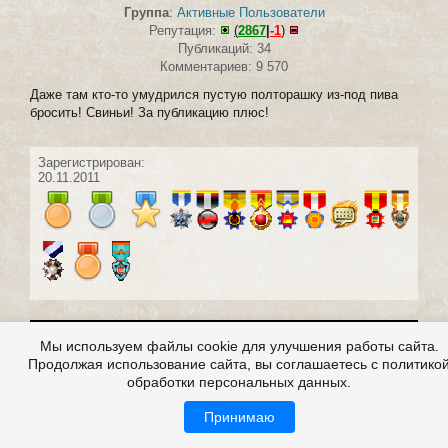
Группа
:
Активные Пользователи
Репутация:
(
2867
|
-1
)
Публикаций: 34
Комментариев: 9 570
Даже там кто-то умудрился пустую полторашку из-под пива
бросить! Свиньи! За публикацию плюс!
Зарегистрирован:
20.11.2011
#22 написал:
Ангел Лина
0
Мы используем файлы cookie для улучшения работы сайта.
6 июля 2016 20:44
Продолжая использование сайта, вы соглашаетесь с политико
обработки персональных данных.
Принимаю