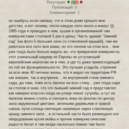
Репутация:
(
0
|
0
)
Публикаций: 0
Комментариев: 1
не ошибусь если напишу, что в этом доме прошло мое
детство, и вот почему, почти каждое лето около и вокруг )))
1985 года я проводил в нем, кушая в организованной там
коммунистами столовой 5 раз в день). Часть здания "Зимний
сад" (на фото 5 больших окон со стеклянной крышей), там же
работала все лето моя мама, но это личное на этом все... мне
уже тогда было больно видеть во, что превратили коммунисты
этот уникальный шедевр из Европы не уступающий
европейским аналогам ни в чем, а где то даже превосходящий
по той же функциональности. Это лучшая усадьба, строение
за всю мою 40 летнюю жизнь, что я видел на территории РФ.
как внешне, так и внутренне... по внутренней стене зимнего
сада, да таки, тоже есть балкон на всю стену... уже тогда сидя
за столом и зная, что это бывший зимний сад я представлял
как наверно классно когда на улице лежат сугробы, а тут на
балконе можно стоять и смотреть вниз на фонтан по центру
зала окруженный цветами, зелеными деревьями и травой
сквозь лучи солнца светящие напрямую через стеклянную
крышу зимнего зала... в остальной части было размещено хоз
оборудование кухня мойка и прочие коммунистические
радости бегал я там везде насколько помню там было