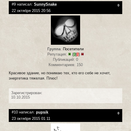
#9 написал:
SunnySnake
0
22 октября 2015 20:56
Группа
:
Посетители
Репутация:
(
0
|
0
)
Публикаций: 0
Комментариев: 150
Красивое здание, но понимаю тех, кто его себе не хочет,
энергетика тяжелая. Плюс!
Зарегистрирован:
10.10.2015
#10 написал:
pupsik
0
23 октября 2015 01:11