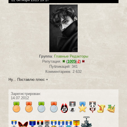
Группа
:
Главные Редакторы
Репутация:
(
1005
|
-2
)
Публикаций: 341
Комментариев: 2 632
Ну... Поставлю плюс +
Зарегистрирован:
14.07.2012