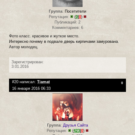
Группа
:
Посетители
Репутация:
(
0
|
0
)
Публикаций: 2
Комментариев: 6
Фото класс. красивое и жуткое место.
Интересно почему в подвале дверь кирпичами замурована.
Автор молодец.
Зарегистрирован:
3.01.2016
#20 написал:
Tiamat
0
16 января 2016 06:33
Группа
:
Друзья Сайта
Репутация:
(
423
|
0
)