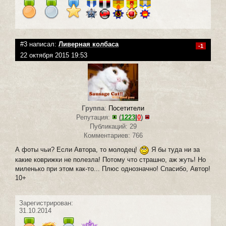
#3 написал:
Ливерная колбаса
-1
22 октября 2015 19:53
Группа
:
Посетители
Репутация:
(
1223
|
0
)
Публикаций: 29
Комментариев: 766
А фоты чьи? Если Автора, то молодец!
Я бы туда ни за
какие коврижки не полезла! Потому что страшно, аж жуть! Но
миленько при этом как-то... Плюс однозначно! Спасибо, Автор!
10+
Зарегистрирован:
31.10.2014