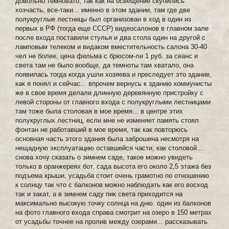
довольно темновато, так как на освещение скупились
хозчасть, все-таки... именно в этом здании, там где две
полукруглые лестницы был организован в ход в один из
первых в РФ (тогда еще СССР) видеосалонов в главном зале
после входа поставили стулья и два стола один на другой с
ламповым телеком и видаком вместительность салона 30-40
чел не более, цена фильма с брюсом-ли 1 руб. за сеанс и
света там не было вообще, да темноты там хватало, она
появилась тогда когда ушли хозяева и преследует это здание,
как я понял и сейчас... впрочем вернусь к зданию коммунисты
же в свое время делали длинную деревянную пристройку с
левой стороны от главного входа с полукруглыми лестницами
там тоже была столовая в мое время... в центре этих
полукруглых лестниц, если мне не изменяет память стоял
фонтан не работавший в мое время, так как повторюсь
основная часть этого здания была заброшена несмотря на
нещадную эксплуатацию оставшейся части, как столовой...
снова хочу сказать о зимнем саде, такое можно увидеть
только в оранжереях бот. сада высота его около 2,5 этажа без
подъема крыши, усадьба стоит очень грамотно по отношению
к солнцу так что с балконов можно наблюдать как его восход
так и закат, а в зимнем саду пик света приходится на
максимально высокую точку солнца на дню. один из балконов
на фото главного входа справа смотрит на озеро в 150 метрах
от усадьбы точнее на пролив между озерами... рассказывать