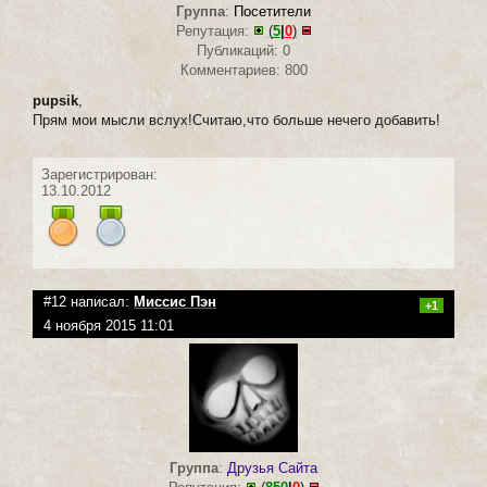
Группа
:
Посетители
Репутация:
(
5
|
0
)
Публикаций: 0
Комментариев: 800
pupsik
,
Прям мои мысли вслух!Считаю,что больше нечего добавить!
Зарегистрирован:
13.10.2012
#12 написал:
Миссис Пэн
+1
4 ноября 2015 11:01
Группа
:
Друзья Сайта