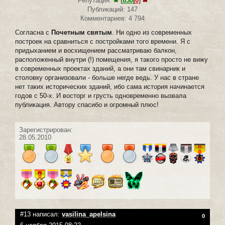
Репутация:
(
850
|
0
)
Публикаций: 147
Комментариев: 4 794
Согласна с
Почетным святым
. Ни одно из современных
построек на сравниться с постройками того времени. Я с
придыханием и восхищением рассматриваю балкон,
расположенный внутри (!) помещения, я такого просто не вижу
в современных проектах зданий, а они там свинарник и
столовку организовали - больше негде ведь. У нас в стране
нет таких исторических зданий, ибо сама история начинается
годов с 50-х. И восторг и грусть одновременно вызвала
публикация. Автору спасибо и огромный плюс!
Зарегистрирован:
28.05.2010
#13 написал:
vasilina_apelsina
0