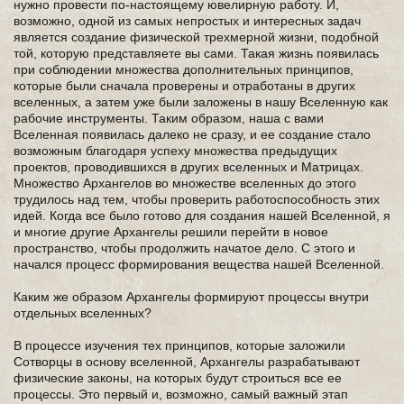
нужно провести по-настоящему ювелирную работу. И,
возможно, одной из самых непростых и интересных задач
является создание физической трехмерной жизни, подобной
той, которую представляете вы сами. Такая жизнь появилась
при соблюдении множества дополнительных принципов,
которые были сначала проверены и отработаны в других
вселенных, а затем уже были заложены в нашу Вселенную как
рабочие инструменты. Таким образом, наша с вами
Вселенная появилась далеко не сразу, и ее создание стало
возможным благодаря успеху множества предыдущих
проектов, проводившихся в других вселенных и Матрицах.
Множество Архангелов во множестве вселенных до этого
трудилось над тем, чтобы проверить работоспособность этих
идей. Когда все было готово для создания нашей Вселенной, я
и многие другие Архангелы решили перейти в новое
пространство, чтобы продолжить начатое дело. С этого и
начался процесс формирования вещества нашей Вселенной.
Каким же образом Архангелы формируют процессы внутри
отдельных вселенных?
В процессе изучения тех принципов, которые заложили
Сотворцы в основу вселенной, Архангелы разрабатывают
физические законы, на которых будут строиться все ее
процессы. Это первый и, возможно, самый важный этап