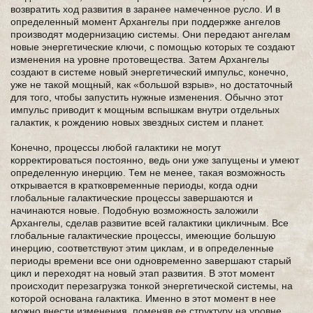
возвратить ход развития в заранее намеченное русло. И в
определенный момент Архангелы при поддержке ангелов
производят модернизацию системы. Они передают ангелам
новые энергетические ключи, с помощью которых те создают
изменения на уровне протовещества. Затем Архангелы
создают в системе новый энергетический импульс, конечно,
уже не такой мощный, как «большой взрыв», но достаточный
для того, чтобы запустить нужные изменения. Обычно этот
импульс приводит к мощным вспышкам внутри отдельных
галактик, к рождению новых звездных систем и планет.
Конечно, процессы любой галактики не могут
корректироваться постоянно, ведь они уже запущены и умеют
определенную инерцию. Тем не менее, такая возможность
открывается в кратковременные периоды, когда одни
глобальные галактические процессы завершаются и
начинаются новые. Подобную возможность заложили
Архангелы, сделав развитие всей галактики цикличным. Все
глобальные галактические процессы, имеющие большую
инерцию, соответствуют этим циклам, и в определенные
периоды времени все они одновременно завершают старый
цикл и переходят на новый этап развития. В этот момент
происходит перезагрузка тонкой энергетической системы, на
которой основана галактика. Именно в этот момент в нее
можно внести изменения, поменяв ее структуру на уровне