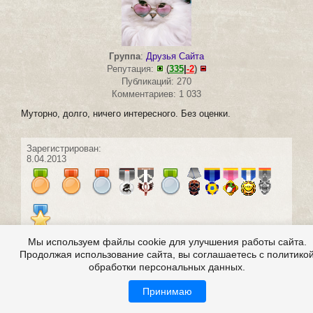
Группа
:
Друзья Сайта
Репутация:
(
335
|
-2
)
Публикаций: 270
Комментариев: 1 033
Муторно, долго, ничего интересного. Без оценки.
Зарегистрирован:
8.04.2013
Мы используем файлы cookie для улучшения работы сайта.
Продолжая использование сайта, вы соглашаетесь с политико
#6 написал:
Чудо Сова
обработки персональных данных.
+2
5 мая 2015 01:47
Принимаю