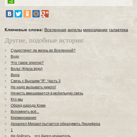
+2
Ключевые слова:
Вселенная
ангелы
мироздание
галактика
Другие, подобные истории:
Существует ли жизнь во Вселенной?
Вуду
Что такое эгрегор?
Вольт (Ку́кла ву́ду)
Вера
Связь c Высшим “Я”. Часть 3
Не надо вызывать никого!
Нечисть вмешивается в мобильную связь
Кто мы
Обряд народа Коми
Вспомнить всё...
Кремирование
Архангел Михаил пытается образумить Люцифера
1
Не бойтесь... это Ангел-хранитель