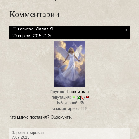
Комментарии
#1 написал:
Лилия Я
0
29 апреля 2015 21:30
Группа
:
Посетители
Репутация:
(
2
|
0
)
Публикаций: 35
Комментариев: 884
Кто минус поставил? Обоснуйте.
Зарегистрирован:
7.07.2013