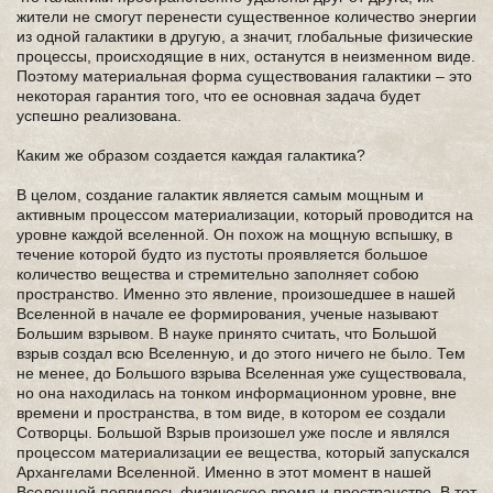
жители не смогут перенести существенное количество энергии
из одной галактики в другую, а значит, глобальные физические
процессы, происходящие в них, останутся в неизменном виде.
Поэтому материальная форма существования галактики – это
некоторая гарантия того, что ее основная задача будет
успешно реализована.
Каким же образом создается каждая галактика?
В целом, создание галактик является самым мощным и
активным процессом материализации, который проводится на
уровне каждой вселенной. Он похож на мощную вспышку, в
течение которой будто из пустоты проявляется большое
количество вещества и стремительно заполняет собою
пространство. Именно это явление, произошедшее в нашей
Вселенной в начале ее формирования, ученые называют
Большим взрывом. В науке принято считать, что Большой
взрыв создал всю Вселенную, и до этого ничего не было. Тем
не менее, до Большого взрыва Вселенная уже существовала,
но она находилась на тонком информационном уровне, вне
времени и пространства, в том виде, в котором ее создали
Сотворцы. Большой Взрыв произошел уже после и являлся
процессом материализации ее вещества, который запускался
Архангелами Вселенной. Именно в этот момент в нашей
Вселенной появилось физическое время и пространство. В тот