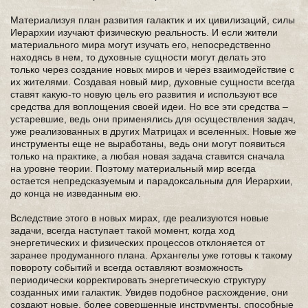
Материализуя план развития галактик и их цивилизаций, силы
Иерархии изучают физическую реальность. И если жители
материального мира могут изучать его, непосредственно
находясь в нем, то духовные сущности могут делать это
только через создание новых миров и через взаимодействие с
их жителями. Создавая новый мир, духовные сущности всегда
ставят какую-то новую цель его развития и используют все
средства для воплощения своей идеи. Но все эти средства –
устаревшие, ведь они применялись для осуществления задач,
уже реализованных в других Матрицах и вселенных. Новые же
инструменты еще не выработаны, ведь они могут появиться
только на практике, а любая новая задача ставится сначала
на уровне теории. Поэтому материальный мир всегда
остается непредсказуемым и парадоксальным для Иерархии,
до конца не изведанным ею.
Вследствие этого в новых мирах, где реализуются новые
задачи, всегда наступает такой момент, когда ход
энергетических и физических процессов отклоняется от
заранее продуманного плана. Архангелы уже готовы к такому
повороту событий и всегда оставляют возможность
периодически корректировать энергетическую структуру
созданных ими галактик. Увидев подобное расхождение, они
создают новые, более совершенные инструменты, способные