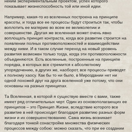
неким экспериментальным проектом, успех которого
показывает жизнеспособность той или иной идеи.
Например, какая-то из вселенных построена на принципе
красоты, и тогда все ее процессы будут строиться так, чтобы
воплотить ее материю во всем ее великолепии и
совершенстве. Другая же вселенная может очень явно
воплощать принцип контраста, когда все развитие строится на
появлении полных противоположностей и взаимодействии
между ними. И в таком случае переход на новый уровень
развития возможен только тогда, когда эти противоположности
объединяются. Есть вселенные, построенные на принципе
порядка, в которых все стремится к абсолютному
упорядочению, в других же, наоборот, все процессы приводят
к полному хаосу. Как бы то ни было, в Мироздании нет ни
одной похожей друг на друга вселенной уже потому, что они
основаны на разных принципах.
Та Вселенная, в которой я существую вместе с вами, также
имеет ряд отличительных черт. Один из основополагающих ее
принципов – это Принцип Жизни, вследствие которого все
развитие в ней происходит благодаря развитию разных форм
жизни и их совершенствованию. Сама жизнь возникает
благодаря тонкой сонастройке множества физических
процессов между собою: можно сказать, что при ее создании