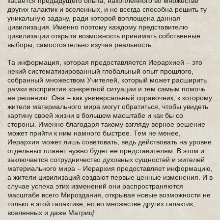
касается предыдущего опыта, накопленного во множестве
других галактик и вселенных, и не всегда способна решить ту
уникальную задачу, ради которой воплощена данная
цивилизация. Именно поэтому каждому представителю
цивилизации открыта возможность принимать собственные
выборы, самостоятельно изучая реальность.
Та информация, которая предоставляется Иерархией – это
некий систематизированный глобальный опыт прошлого,
собранный множеством Учителей, который может расширить
рамки восприятия конкретной ситуации и тем самым помочь
ее решению. Она – как универсальный справочник, к которому
жители материального мира могут обратиться, чтобы увидеть
картину своей жизни в большем масштабе и как бы со
стороны. Именно благодаря такому взгляду верное решение
может прийти к ним намного быстрее. Тем не менее,
Иерархия может лишь советовать, ведь действовать на уровне
отдельных планет нужно будет ее представителям. В этом и
заключается сотрудничество духовных сущностей и жителей
материального мира – Иерархия предоставляет информацию,
а жители цивилизаций создают первые ценные изменения. И в
случае успеха этих изменений они распространяются
масштабе всего Мироздания, открывая новые возможности не
только в этой галактике, но во множестве других галактик,
вселенных и даже Матриц!