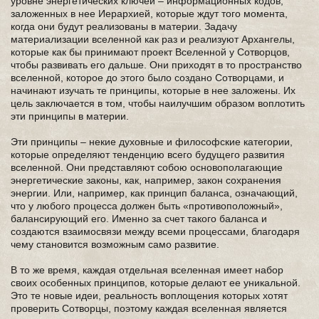
уровне энергетических ключей – информационных кодов,
заложенных в нее Иерархией, которые ждут того момента,
когда они будут реализованы в материи. Задачу
материализации вселенной как раз и реализуют Архангелы,
которые как бы принимают проект Вселенной у Сотворцов,
чтобы развивать его дальше. Они приходят в то пространство
вселенной, которое до этого было создано Сотворцами, и
начинают изучать те принципы, которые в нее заложены. Их
цель заключается в том, чтобы наилучшим образом воплотить
эти принципы в материи.
Эти принципы – некие духовные и философские категории,
которые определяют тенденцию всего будущего развития
вселенной. Они представляют собою основополагающие
энергетические законы, как, например, закон сохранения
энергии. Или, например, как принцип баланса, означающий,
что у любого процесса должен быть «противоположный»,
балансирующий его. Именно за счет такого баланса и
создаются взаимосвязи между всеми процессами, благодаря
чему становится возможным само развитие.
В то же время, каждая отдельная вселенная имеет набор
своих особенных принципов, которые делают ее уникальной.
Это те новые идеи, реальность воплощения которых хотят
проверить Сотворцы, поэтому каждая вселенная является