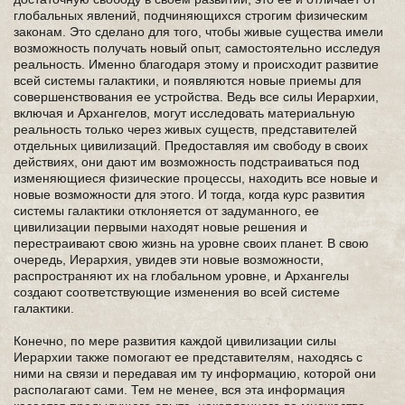
глобальных явлений, подчиняющихся строгим физическим
законам. Это сделано для того, чтобы живые существа имели
возможность получать новый опыт, самостоятельно исследуя
реальность. Именно благодаря этому и происходит развитие
всей системы галактики, и появляются новые приемы для
совершенствования ее устройства. Ведь все силы Иерархии,
включая и Архангелов, могут исследовать материальную
реальность только через живых существ, представителей
отдельных цивилизаций. Предоставляя им свободу в своих
действиях, они дают им возможность подстраиваться под
изменяющиеся физические процессы, находить все новые и
новые возможности для этого. И тогда, когда курс развития
системы галактики отклоняется от задуманного, ее
цивилизации первыми находят новые решения и
перестраивают свою жизнь на уровне своих планет. В свою
очередь, Иерархия, увидев эти новые возможности,
распространяют их на глобальном уровне, и Архангелы
создают соответствующие изменения во всей системе
галактики.
Конечно, по мере развития каждой цивилизации силы
Иерархии также помогают ее представителям, находясь с
ними на связи и передавая им ту информацию, которой они
располагают сами. Тем не менее, вся эта информация