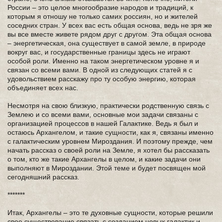
России – это целое многообразие народов и традиций, к
которым я отношу не только самих россиян, но и жителей
соседних стран. У всех вас есть общая основа, ведь не зря же
вы все вместе живете рядом друг с другом. Эта общая основа
– энергетическая, она существует в самой земле, в природе
вокруг вас, и государственные границы здесь не играют
особой роли. Именно на таком энергетическом уровне я и
связан со всеми вами. В одной из следующих статей я с
удовольствием расскажу про ту особую энергию, которая
объединяет всех нас.
Несмотря на свою близкую, практически родственную связь с
Землею и со всеми вами, основные мои задачи связаны с
организацией процессов в нашей Галактике. Ведь я был и
остаюсь Архангелом, и такие сущности, как я, связаны именно
с галактическим уровнем Мироздания. И поэтому прежде, чем
начать рассказ о своей роли на Земле, я хотел бы рассказать
о том, кто же такие Архангелы в целом, и какие задачи они
выполняют в Мироздании. Этой теме и будет посвящен мой
сегодняшний рассказ.
*******
Итак, Архангелы – это те духовные сущности, которые решили
свое существование связать с созданием новых галактик и