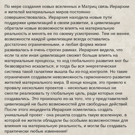
По мере создания новых вселенных и Матриц связь Иерархии
и жителей материальных миров постоянно
совершенствовалась. Иерархия находила новые пути
поддержки цивилизаций в своем развитии, а цивилизации
обретали новые возможности влиять на материальную
реальность и менять ее по своему усмотрению. Тем не менее,
возможности каждой цивилизации всегда оставались
достаточно ограниченными, и любая форма жизни
развивалась в очень строгих рамках. Иерархия видела, что
если та или иная цивилизация сможет больше влиять на
материальные процессы, то ход глобального развития мог бы
безвозвратно исказиться, и тогда бы вся энергетическая
система такой галактики вышла бы из-под контроля. Но такие
ограничения создавали невозможность гармоничного развития
жителей материального мира. В конце концов, это привело к
провалу нескольких проектов – несколько вселенных не
смогли реализовать ту глобальную цель, ради которых они
создавались. Это произошло из-за того, что у представителей
цивилизаций не было возможностей для свободных действий.
После этого инцидента Иерархия осмелилась создать
уникальный проект - она решила создать такую вселенную, в
которой ее жители обладали бы особыми возможностями для
влияния на материальную реальность, и могли бы создавать
практически любые изменения!