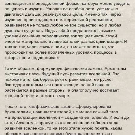
воплощается в определенной форме, которую можно увидеть,
пощупать и изучить. Узнавая ее особенности, уже можно
двигаться дальше, реализуя свои цели. Именно так, через
изучение происходящего в материальной реальности,
развивается не только любое живое существо, но и любая
духовная сущность. Ведь любой представитель высших
уровней сознания периодически воплощает часть своей
энергии материально в лице жителей разных цивилизаций. И
только так, через связь с ними, он может понять то, что
происходит на более проявленных уровнях, процессы в
которых он и поддерживает.
Таким образом, формулируя физические законы, Архангелы
выстраивают весь будущий путь развития вселенной. Это
похоже на то, как берега реки ограничивают ее русло,
благодаря которым вся протекающая по ней вода не
растекается в разные стороны, а благополучно достигает
конечной точки и втекает в море.
После того, как физические законы сформулированы
Архангелами, начинается второй, не менее важный этап
материализации вселенной – создание ее галактик. И если до
этого Архангелы продумывали воплощение общего хода
развития вселенной, то на этом этапе нужно понять, каким
образом вся энергия системы будет распределяться в