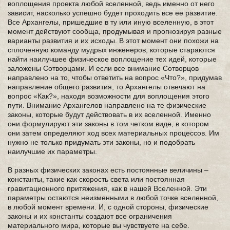
воплощения проекта любой вселенной, ведь именно от него
зависит, насколько успешно будет проходить все ее развитие.
Все Архангелы, пришедшие в ту или иную вселенную, в этот
момент действуют сообща, продумывая и прогнозируя разные
варианты развития и их исходы. В этот момент они похожи на
сплоченную команду мудрых инженеров, которые стараются
найти наилучшее физическое воплощение тех идей, которые
заложены Сотворцами. И если все внимание Сотворцов
направлено на то, чтобы ответить на вопрос «Что?», придумав
направление общего развития, то Архангелы отвечают на
вопрос «Как?», находя возможности для воплощения этого
пути. Внимание Архангелов направлено на те физические
законы, которые будут действовать в их вселенной. Именно
они формулируют эти законы в том четком виде, в котором
они затем определяют ход всех материальных процессов. Им
нужно не только придумать эти законы, но и подобрать
наилучшие их параметры.
В разных физических законах есть постоянные величины –
константы, такие как скорость света или постоянная
гравитационного притяжения, как в нашей Вселенной. Эти
параметры остаются неизменными в любой точке вселенной,
в любой момент времени. И, с одной стороны, физические
законы и их константы создают все ограничения
материального мира, которые вы чувствуете на себе.