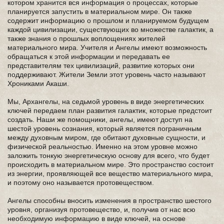
котором хранится вся информация о процессах, которые
планируется запустить в материальном мире. Он также
содержит информацию о прошлом и планируемом будущем
каждой цивилизации, существующих во множестве галактик, а
также знания о прошлых воплощениях жителей
материального мира. Учителя и Ангелы имеют возможность
обращаться к этой информации и передавать ее
представителям тех цивилизаций, развитие которых они
поддерживают. Жители Земли этот уровень часто называют
Хрониками Акаши.
Мы, Архангелы, на седьмой уровень в виде энергетических
ключей передаем план развития галактик, которые предстоит
создать. Наши же помощники, ангелы, имеют доступ на
шестой уровень сознания, который является пограничным
между духовным миром, где обитают духовные сущности, и
физической реальностью. Именно на этом уровне можно
заложить тонкую энергетическую основу для всего, что будет
происходить в материальном мире. Это пространство состоит
из энергии, проявляющей все вещество материального мира,
и поэтому оно называется протовеществом.
Ангелы способны вносить изменения в пространство шестого
уровня, организуя протовещество, и, получив от нас всю
необходимую информацию в виде ключей, на основе