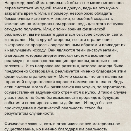
Например, любой материальный объект не может мгновенно
переместиться из одной точки в другую, ведь на это нужно
затратить время. Или, к примеру, невозможно обладать
бесконечным источником энергии, способной создавать
изменения на материальном уровне, ведь для этого ее нужно
откуда-то получать. Или, с точки зрения физической
реальности, вы не можете двигаться быстрее скорости света,
и так далее. Но, с другой стороны, все эти ограничения
выстраивают процессы определенным образом и приводят их
к наилучшему исходу. Они являются теми инструментами,
благодаря которым энергетическая система вселенной
реализует те основополагающие принципы, которые в нее
заложены. И то направление развития, которое некогда было
предложено Сотворцами, реализуется именно благодаря этим
физическим ограничениям. Можно сказать, что они являются
гарантией осуществления заранее намеченного плана. Ведь
если система могла бы развиваться как угодно, то вероятность
осуществления задуманного стремится к нулю. В таком случае
у вас просто не было бы возможности предвидеть будущие
события и спланировать ваши действия. И тогда бы все
происходящее в физической реальности стало бы
результатом случайности.
Физические законы, хоть и ограничивают все материальное
существование, но именно благодаря им реальность