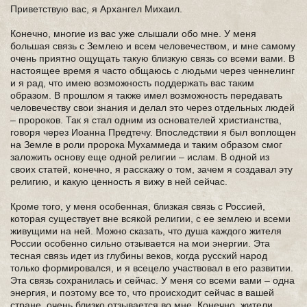
Приветствую вас, я Архангел Михаил.
Конечно, многие из вас уже слышали обо мне. У меня
большая связь с Землею и всем человечеством, и мне самому
очень приятно ощущать такую близкую связь со всеми вами. В
настоящее время я часто общаюсь с людьми через ченнелинг
и я рад, что имею возможность поддержать вас таким
образом. В прошлом я также имел возможность передавать
человечеству свои знания и делал это через отдельных людей
– пророков. Так я стал одним из основателей христианства,
говоря через Иоанна Предтечу. Впоследствии я был воплощен
на Земле в роли пророка Мухаммеда и таким образом смог
заложить основу еще одной религии – ислам. В одной из
своих статей, конечно, я расскажу о том, зачем я создавал эту
религию, и какую ценность я вижу в ней сейчас.
Кроме того, у меня особенная, близкая связь с Россией,
которая существует вне всякой религии, с ее землею и всеми
живущими на ней. Можно сказать, что душа каждого жителя
России особенно сильно отзывается на мои энергии. Эта
тесная связь идет из глубины веков, когда русский народ
только формировался, и я всецело участвовал в его развитии.
Эта связь сохранилась и сейчас. У меня со всеми вами – одна
энергия, и поэтому все то, что происходит сейчас в вашей
стране, очень близко отзывается во мне. Конечно, жители