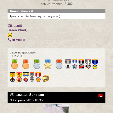
Комментариев: 5 402
Цитата: Лилия Я
Грин, я на тебя б никогда не подумала)
Ой, зря)))
Green Wind
,
Букв много.
Зарегистрирован:
3.02.2011
#5 написал:
Sunbeam
-1
30 апреля 2015 18:36