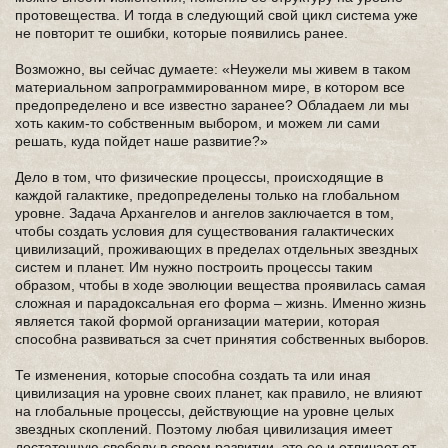
протовещества. И тогда в следующий свой цикл система уже
не повторит те ошибки, которые появились ранее.
Возможно, вы сейчас думаете: «Неужели мы живем в таком
материальном запрограммированном мире, в котором все
предопределено и все известно заранее? Обладаем ли мы
хоть каким-то собственным выбором, и можем ли сами
решать, куда пойдет наше развитие?»
Дело в том, что физические процессы, происходящие в
каждой галактике, предопределены только на глобальном
уровне. Задача Архангелов и ангелов заключается в том,
чтобы создать условия для существования галактических
цивилизаций, проживающих в пределах отдельных звездных
систем и планет. Им нужно построить процессы таким
образом, чтобы в ходе эволюции вещества проявилась самая
сложная и парадоксальная его форма – жизнь. Именно жизнь
является такой формой организации материи, которая
способна развиваться за счет принятия собственных выборов.
Те изменения, которые способна создать та или иная
цивилизация на уровне своих планет, как правило, не влияют
на глобальные процессы, действующие на уровне целых
звездных скоплений. Поэтому любая цивилизация имеет
достаточную свободу в своем развитии, это ее и отличает от