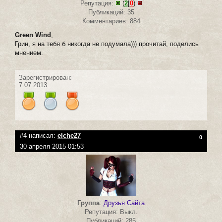
Репутация:
(
2
|
0
)
Публикаций: 35
Комментариев: 884
Green Wind
,
Грин, я на тебя б никогда не подумала))) прочитай, поделись
мнением.
Зарегистрирован:
7.07.2013
#4 написал:
elche27
0
30 апреля 2015 01:53
Группа
:
Друзья Сайта
Репутация: Выкл.
Публикаций: 285