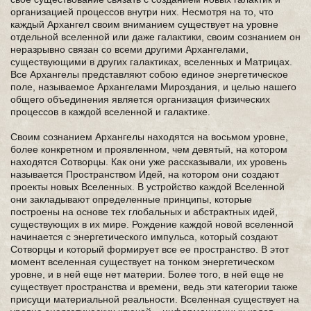
организацией процессов внутри них. Несмотря на то, что
каждый Архангел своим вниманием существует на уровне
отдельной вселенной или даже галактики, своим сознанием он
неразрывно связан со всеми другими Архангелами,
существующими в других галактиках, вселенных и Матрицах.
Все Архангелы представляют собою единое энергетическое
поле, называемое Архангелами Мироздания, и целью нашего
общего объединения является организация физических
процессов в каждой вселенной и галактике.
Своим сознанием Архангелы находятся на восьмом уровне,
более конкретном и проявленном, чем девятый, на котором
находятся Сотворцы. Как они уже рассказывали, их уровень
называется Пространством Идей, на котором они создают
проекты новых Вселенных. В устройство каждой Вселенной
они закладывают определенные принципы, которые
построены на основе тех глобальных и абстрактных идей,
существующих в их мире. Рождение каждой новой вселенной
начинается с энергетического импульса, который создают
Сотворцы и который формирует все ее пространство. В этот
момент вселенная существует на тонком энергетическом
уровне, и в ней еще нет материи. Более того, в ней еще не
существует пространства и времени, ведь эти категории также
присущи материальной реальности. Вселенная существует на