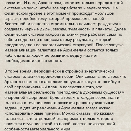
развития. И нам, Архангелам, остается только передать этой
системе импульс, чтобы все заработало и задвигалось. На
физическом уровне в этот момент происходит «большой
взрыв», подобно тому, который произошел в нашей
Вселенной, и вещество стремительно начинает рождаться и
создавать черные дыры, звезды, туманности и планеты. Далее
физическая система каждой галактики уже работает сама по
себе и ведет свои процессы к тому результату, который
предопределен ее энергетической структурой. После запуска
материализации галактики ее Архангелам остается только
наблюдать за ходом ее развития, ведь у них нет
необходимости что-то менять.
В то же время, периодически в стройной энергетической
системе галактики происходят сбои. Они связаны не с тем, что
Архангелы вместе с ангелами допустили какую-то ошибку в
свой первоначальный план, а вследствие того, что
материальная реальность преподнесла духовным сущностям
очередной «сюрприз». Дело в том, что каждая вселенная и
галактика в течение своего развития решает уникальные
задачи, и для их реализации Архангелам всегда нужно
использовать новые приемы. Можно сказать, что каждая
галактика – это отдельный эксперимент, целью которого
является изучение какой-то новой, доселе неизведанной
особенности материального мира.