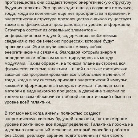
протовещества они создают тонкую энергетическую структуру
будущих галактик. Это происходит еще до создания импульса,
тогда, когда во вселенной еще нет пространства и времени, и
энергетическая структура протовещества сначала существует
также вне физического пространства, на уровне информации.
Структура состоит из отдельных элементов –
информационных модулей, содержащих необходимые
сведения о тех физических процессах, которые будут
проводиться. Эти модули связаны между собою
энергетическими связями, благодаря которым энергия
определенным образом может циркулировать между
модулями. Таким образом, на тонком плане выстроена вся
физическая система галактики – в ней на языке физических
законов «запрограммированы» все глобальные явления. И
тогда, когда в эту систему приходит энергетический импульс,
каждый информационный модуль начинает проявляться в
материи в виде какого-то процесса, а движение энергии по
тонким связям обеспечивает общий энергетический обмен на
уровне всей галактики.
В тот момент, когда ангелы полностью создают
энергетическую систему будущей галактики, на трехмерном
уровне практически все предопределено. Галактика похожа на
идеально отлаженный механизм, который способен работать
без сбоев, реализуя заранее подготовленный план своего