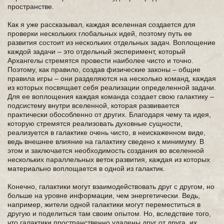
пространстве.
Как я уже рассказывал, каждая вселенная создается для
проверки нескольких глобальных идей, поэтому путь ее
развития состоит из нескольких отдельных задач. Воплощение
каждой задачи – это отдельный эксперимент, который
Архангелы стремятся провести наиболее чисто и точно.
Поэтому, как правило, создав физические законы – общие
правила игры – они разделяются на несколько команд, каждая
из которых посвящает себя реализации определенной задачи.
Для ее воплощения каждая команда создает свою галактику –
подсистему внутри вселенной, которая развивается
практически обособленно от других. Благодаря чему та идея,
которую стремятся реализовать духовные сущности,
реализуется в галактике очень чисто, в неискаженном виде,
ведь внешнее влияние на галактику сведено к минимуму. В
этом и заключается необходимость создания во вселенной
нескольких параллельных веток развития, каждая из которых
материально воплощается в одной из галактик.
Конечно, галактики могут взаимодействовать друг с другом, но
больше на уровне информации, чем энергетически. Ведь,
например, жители одной галактики могут переместиться в
другую и поделиться там своим опытом. Но, вследствие того,
что галактики пространственно удалены друг от друга, их