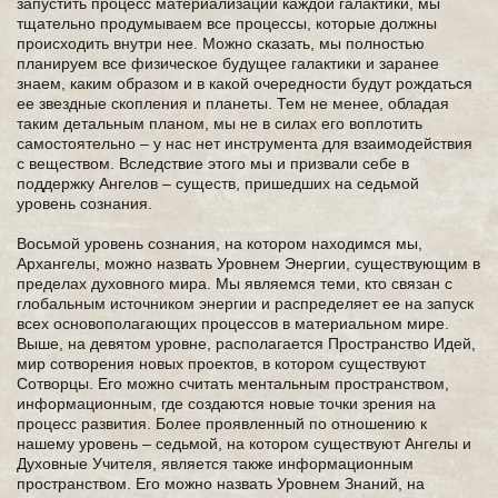
запустить процесс материализации каждой галактики, мы
тщательно продумываем все процессы, которые должны
происходить внутри нее. Можно сказать, мы полностью
планируем все физическое будущее галактики и заранее
знаем, каким образом и в какой очередности будут рождаться
ее звездные скопления и планеты. Тем не менее, обладая
таким детальным планом, мы не в силах его воплотить
самостоятельно – у нас нет инструмента для взаимодействия
с веществом. Вследствие этого мы и призвали себе в
поддержку Ангелов – существ, пришедших на седьмой
уровень сознания.
Восьмой уровень сознания, на котором находимся мы,
Архангелы, можно назвать Уровнем Энергии, существующим в
пределах духовного мира. Мы являемся теми, кто связан с
глобальным источником энергии и распределяет ее на запуск
всех основополагающих процессов в материальном мире.
Выше, на девятом уровне, располагается Пространство Идей,
мир сотворения новых проектов, в котором существуют
Сотворцы. Его можно считать ментальным пространством,
информационным, где создаются новые точки зрения на
процесс развития. Более проявленный по отношению к
нашему уровень – седьмой, на котором существуют Ангелы и
Духовные Учителя, является также информационным
пространством. Его можно назвать Уровнем Знаний, на