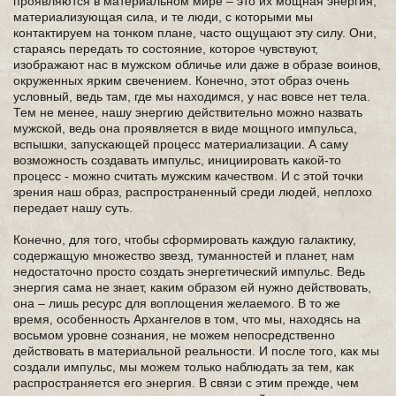
проявляются в материальном мире – это их мощная энергия,
материализующая сила, и те люди, с которыми мы
контактируем на тонком плане, часто ощущают эту силу. Они,
стараясь передать то состояние, которое чувствуют,
изображают нас в мужском обличье или даже в образе воинов,
окруженных ярким свечением. Конечно, этот образ очень
условный, ведь там, где мы находимся, у нас вовсе нет тела.
Тем не менее, нашу энергию действительно можно назвать
мужской, ведь она проявляется в виде мощного импульса,
вспышки, запускающей процесс материализации. А саму
возможность создавать импульс, инициировать какой-то
процесс - можно считать мужским качеством. И с этой точки
зрения наш образ, распространенный среди людей, неплохо
передает нашу суть.
Конечно, для того, чтобы сформировать каждую галактику,
содержащую множество звезд, туманностей и планет, нам
недостаточно просто создать энергетический импульс. Ведь
энергия сама не знает, каким образом ей нужно действовать,
она – лишь ресурс для воплощения желаемого. В то же
время, особенность Архангелов в том, что мы, находясь на
восьмом уровне сознания, не можем непосредственно
действовать в материальной реальности. И после того, как мы
создали импульс, мы можем только наблюдать за тем, как
распространяется его энергия. В связи с этим прежде, чем