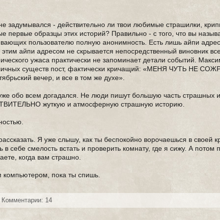
а не задумывался - действительно ли твои любимые страшилки, кри
 первые образцы этих историй? Правильно - с того, что вы назыв
ивающих пользователю полную анонимность. Есть лишь айпи адрес,
од этим айпи адресом не скрывается непосредственный виновник все
нического ужаса практически не запоминает детали событий. Макси
азличных существ пост, фактически кричащий: «МЕНЯ ЧУТЬ НЕ СО
брьский вечер, и все в том же духе».
м уже обо всем догадался. Не люди пишут большую часть страшных 
ЕЙСТВИТЕЛЬНО жуткую и атмосферную страшную историю.
ностью.
рассказать. Я уже слышу, как ты беспокойно ворочаешься в своей к
 в себе смелость встать и проверить комнату, где я сижу. А потом
лаете, когда вам страшно.
м компьютером, пока ты спишь.
Комментарии: 14