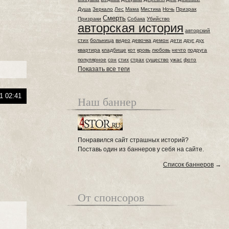
Душа
Зеркало
Лес
Мама
Мистика
Ночь
Призрак
Смерть
Призраки
Собака
Убийство
авторская история
авторский
стих
больница
видео
девочка
демон
дети
друг
дух
квартира
кладбище
кот
кровь
любовь
нечто
подруга
популярное
сон
стих
страх
существо
ужас
фото
Показать все теги
1 02:41
Наш баннер
Понравился сайт страшных историй?
Поставь один из баннеров у себя на сайте.
Список баннеров
→
От спонсоров