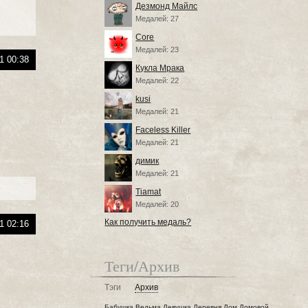
Дезмонд Майлс
Медалей: 27
Core
Медалей: 23
1 00:38
Кукла Мрака
Медалей: 22
kusi
Медалей: 21
Faceless Killer
Медалей: 21
димик
Медалей: 21
Tiamat
Медалей: 20
Как получить медаль?
1 02:16
Теги/Архив
Тэги
Архив
Бабушка
Ведьма
Девушка
Деревня
Дом
Домовой