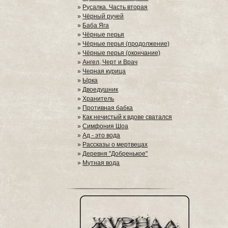
»
Русалка. Часть вторая
»
Чёрный ручей
»
Баба Яга
»
Чёрные перья
»
Чёрные перья (продолжение)
»
Чёрные перья (окончание)
»
Ангел, Черт и Врач
»
Черная курица
»
Ырка
»
Двоедушник
»
Хранитель
»
Противная бабка
»
Как нечистый к вдове сватался
»
Симфония Шоа
»
Ад - это вода
»
Рассказы о мертвецах
»
Деревня "Добренькое"
»
Мутная вода