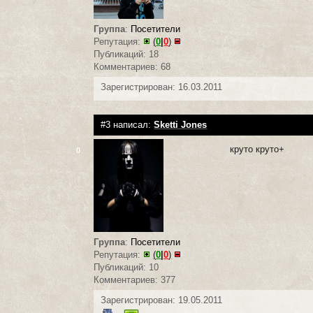
Группа
:
Посетители
Репутация:
(
0
|
0
)
Публикаций: 18
Комментариев: 68
Зарегистрирован: 16.03.2011
#3 написал:
Sketti Jones
круто круто+
0
Группа
:
Посетители
Репутация:
(
0
|
0
)
Публикаций: 10
Комментариев: 377
Зарегистрирован: 19.05.2011