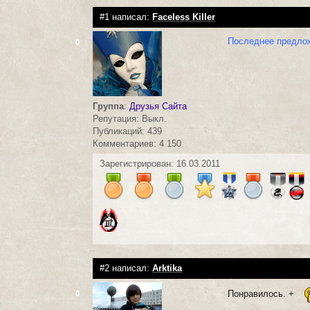
#1 написал:
Faceless Killer
Последнее предло
0
Группа
:
Друзья Сайта
Репутация: Выкл.
Публикаций: 439
Комментариев: 4 150
Зарегистрирован: 16.03.2011
#2 написал:
Arktika
Понравилось. +
0