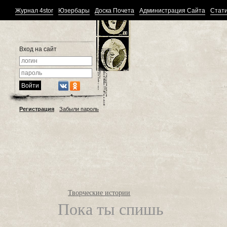
Журнал 4stor
Юзербары
Доска Почета
Администрация Сайта
Стати
Вход на сайт
Регистрация
Забыли пароль
Творческие истории
Пока ты спишь