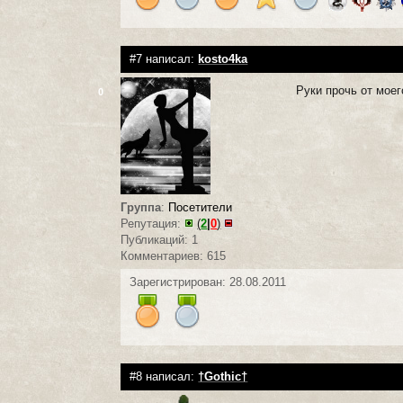
#7 написал:
kosto4ka
Руки прочь от мое
0
Группа
:
Посетители
Репутация:
(
2
|
0
)
Публикаций: 1
Комментариев: 615
Зарегистрирован: 28.08.2011
#8 написал:
†Gothic†