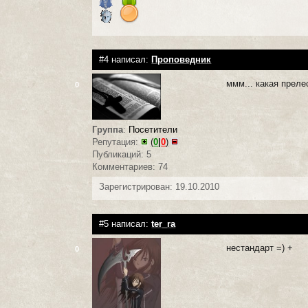
#4 написал:
Проповедник
ммм... какая преле
0
Группа
:
Посетители
Репутация:
(
0
|
0
)
Публикаций: 5
Комментариев: 74
Зарегистрирован: 19.10.2010
#5 написал:
ter_ra
нестандарт =) +
0