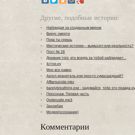
Другие, подобные истории:
Наблюдая за созданным миром
Вирус смерти
Пока ты спишь
Мистические истории – вымысел или реальность?
Пост № 28
Дневник того, кто всегда за тобой наблюдает...
4стор.ру
Мне все равно
Ангел-хранитель или просто сумасшедший?
Afftarsuicide.mkv
barelybreathing.exe - задумайся, тебе это правда 
Персонаж. Первая часть
Quiterustle.mp3
Занзибар
Модер(осознание)
Комментарии