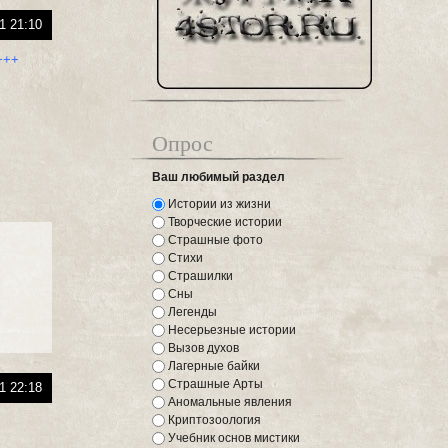
1 21:10
+++
Опрос
Ваш любимый раздел
Истории из жизни
Творческие истории
Страшные фото
Стихи
Страшилки
Сны
Легенды
Несерьезные истории
Вызов духов
Лагерные байки
Страшные Арты
1 22:18
Аномальные явления
Криптозоология
Учебник основ мистики