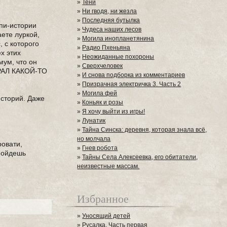
»
Тени
»
Ни гводя, ни жезла
»
Последняя бутылка
ппи-истории
»
Чудеса наших лесов
аете луркой,
»
Могила инопланетянина
 с которого
»
Радио Пхеньяна
х этих
»
Неожиданные похороны
мум, что он
»
Сверхчеловек
ЖРАЛ КАКОЙ-ТО
»
И снова подборка из комментариев
»
Призрачная электричка 3. Часть 2
»
Могила фей
историй. Даже
»
Коньяк и розы
»
Я хочу выйти из игры!
»
Лунатик
»
Тайна Синска: деревня, которая знала всё,
но молчала
ровати,
»
Гнев робота
 пойдешь
»
Тайны Села Алексеевка, его обитатели,
неизвестные массам.
Избранное
»
Уносящий детей
»
Русалка. Часть первая