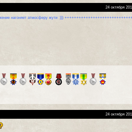
24 октября 201
жение нагоняет атмосферу жути :))) ++++++++++++++++++++++++++++
24 октября 201