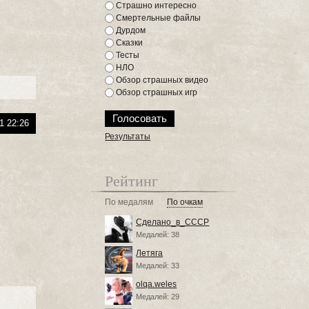
Страшно интересно
Смертельные файлы
Дурдом
Сказки
Тесты
НЛО
Обзор страшных видео
Обзор страшных игр
1 22:26
Результаты
Рейтинг
По медалям
По очкам
Сделано_в_СССР
Медалей: 38
Летяга
Медалей: 33
olqa.weles
Медалей: 29