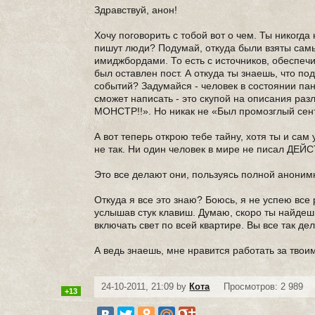
Здравствуй, анон!
Хочу поговорить с тобой вот о чем. Ты никогд
пишут люди? Подумай, откуда были взяты самые
имиджбордами. То есть с источников, обеспеч
был оставлен пост. А откуда ты знаешь, что п
событий? Задумайся - человек в состоянии па
сможет написать - это скупой на описания р
МОНСТР!!». Но никак не «Был промозглый сентя
А вот теперь открою тебе тайну, хотя ты и са
не так. Ни один человек в мире не писал Д
Это все делают они, пользуясь полной аноним
Откуда я все это знаю? Боюсь, я не успею все 
услышав стук клавиш. Думаю, скоро ты найдешь
включать свет по всей квартире. Вы все так де
А ведь знаешь, мне нравится работать за твои
24-10-2011, 21:09 by
Кота
Просмотров: 2 989
+13