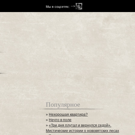
-->
Мы в соцсетях:
Популярное
»
Нехорошая квартира?
»
Нечто в поле
»
«Три дня плутал и вернулся седой».
Мистические истории о нововятских лесах