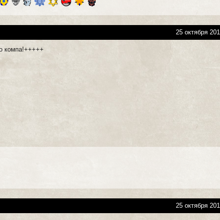
25 октября 201
го компа!+++++
25 октября 201