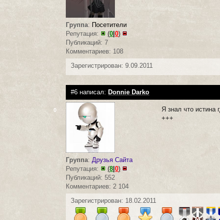
Группа
:
Посетители
Репутация:
(
0
|
0
)
Публикаций: 7
Комментариев: 108
Зарегистрирован: 9.09.2011
#6 написал:
Donnie Darko
Я знал что истина 
0
+++
Группа
:
Друзья Сайта
Репутация:
(
8
|
0
)
Публикаций: 552
Комментариев: 2 104
Зарегистрирован: 18.02.2011