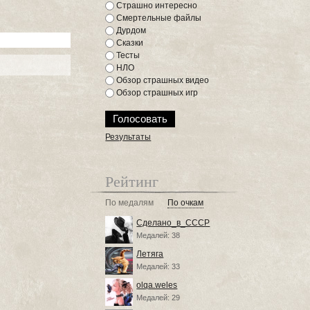
Страшно интересно
Смертельные файлы
Дурдом
Сказки
Тесты
НЛО
Обзор страшных видео
Обзор страшных игр
Результаты
Рейтинг
По медалям
По очкам
Сделано_в_СССР
Медалей: 38
Летяга
Медалей: 33
olqa.weles
Медалей: 29