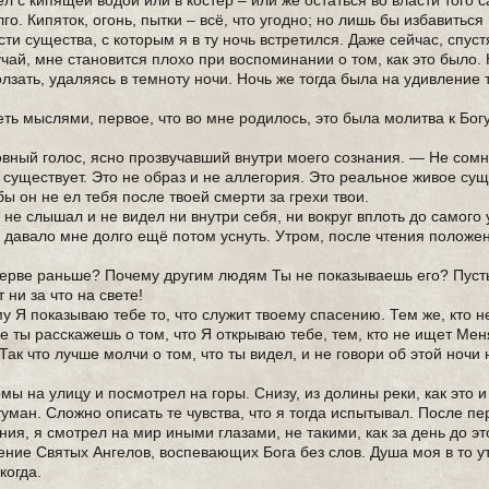
л с кипящей водой или в костер – или же остаться во власти того с
го. Кипяток, огонь, пытки – всё, что угодно; но лишь бы избавиться
ти существа, с которым я в ту ночь встретился. Даже сейчас, спус
учай, мне становится плохо при воспоминании о том, как это было.
зать, удаляясь в темноту ночи. Ночь же тогда была на удивление 
еть мыслями, первое, что во мне родилось, это была молитва к Богу
овный голос, ясно прозвучавший внутри моего сознания. — Не сомн
существует. Это не образ и не аллегория. Это реальное живое сущ
бы он не ел тебя после твоей смерти за грехи твои.
 не слышал и не видел ни внутри себя, ни вокруг вплоть до самого 
 давало мне долго ещё потом уснуть. Утром, после чтения положе
 черве раньше? Почему другим людям Ты не показываешь его? Пуст
т ни за что на свете!
Я показываю тебе то, что служит твоему спасению. Тем же, кто 
е ты расскажешь о том, что Я открываю тебе, тем, кто не ищет Меня
Так что лучше молчи о том, что ты видел, и не говори об этой ночи
мы на улицу и посмотрел на горы. Снизу, из долины реки, как это 
уман. Сложно описать те чувства, что я тогда испытывал. После п
ия, я смотрел на мир иными глазами, не такими, как за день до эт
ение Святых Ангелов, воспевающих Бога без слов. Душа моя в то 
когда.