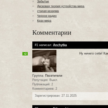
Забытье
Дисковая теория устройства мира
старая казарма
Черное радио
Крах мира
Комментарии
#1 написал:
Anchytka
Ну ничего себе! Ка
+2
Группа
:
Посетители
Репутация: Выкл.
Публикаций: 2
Комментариев: 2
Зарегистрирован: 27.11.2025