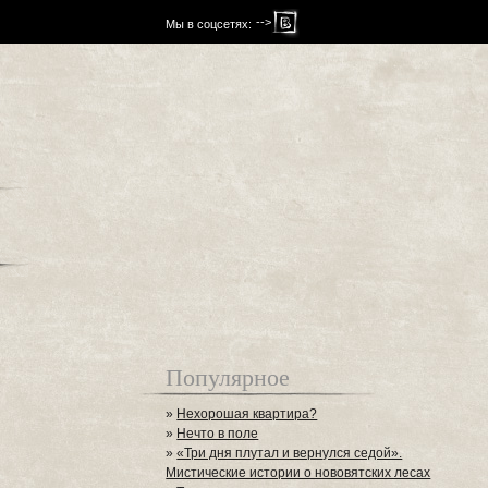
-->
Мы в соцсетях:
Популярное
»
Нехорошая квартира?
»
Нечто в поле
»
«Три дня плутал и вернулся седой».
Мистические истории о нововятских лесах