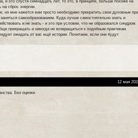
, и это спустя семнадцать лет, то это, в принципе, больше похоже на
 на сброс энергии.
ше, но мне кажется вам просто необходимо прекратить свои духовные пр
и заняться самообразованием. Куда лучше самостоятельно знать и
ействовать и не знать - и это при условии, что не образовался синдром.
бще прекращать и никогда не возвращаться к подобным практикам.
ледует ожидать от вас ещё истории. Почитаем, если они будут.
12 мая 202
нства. Без оценки.