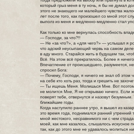
тогда предложили на выбор или прыгнуть в коте
который грыз меня в ту ночь, я бы не думал дол
этого не знающего ни малейшего чувства жалос
лет после того, как произошел со мной этот сл
выполз из меня и медленно-медленно стал упол
Как только ко мне вернулась способность влад
— Господи, за что?!!
— Не «за что?», а «для чего?» — услышал я р
что адский неусыпающий червь на самом деле 
в аду много. Старайся жить в будущем так, что
Всё. На этом всё прекратилось. Более я ничего
Впечатление от происшедшего, разумеется, не
спросил Бога:
— Почему, Господи, я ничего не знал об этом
на себе кто хоть раз, тогда и грешить не захоче
— Ты ищешь Меня. Молишься Мне. Вот поэтому 
не молится Мне, Я не открываю ничего. Если ж
поверят тебе, отвернутся и назовут безумным. 
ближайшие годы.
Когда наступило раннее утро, я вышел из казар
это время года, поднимался ранний утренний т
мной жестокого, несравнимого ни с чем страдан
моей, как мне казалось, слышалось искусное п
так, как до этого мне не удавалось молиться ни