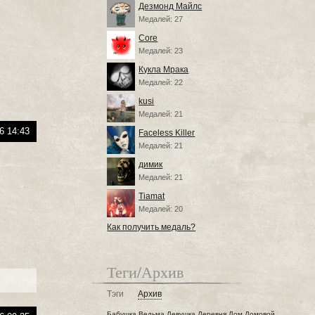
Дезмонд Майлс
Медалей: 27
Core
Медалей: 23
Кукла Мрака
Медалей: 22
kusi
Медалей: 21
6 14:43
Faceless Killer
Медалей: 21
димик
Медалей: 21
Tiamat
Медалей: 20
Как получить медаль?
Теги/Архив
Тэги
Архив
Бабушка
Ведьма
Девушка
Деревня
Дом
Домовой