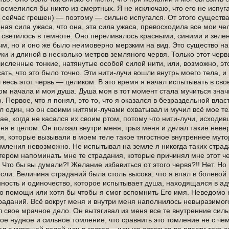
 осмелился бы никто из смертных. Я не исключаю, что его не испуга
 и сейчас грешен) — поэтому — сильно испугался. От этого существ
рная сила ужаса, что она, эта сила ужаса, превосходила все мои ч
 светилось в темноте. Оно переливалось красными, синими и зеле
ым, но и оно же было неимоверно мерзким на вид. Это существо 
ки и длиной в несколько метров земляного червя. Только этот черв
исленные тонкие, натянутые особой силой нити, или, возможно, э
ать, что это было точно. Эти нити-лучи вошли внутрь моего тела, и
 весь этот червь — целиком. В это время я начал испытывать в сво
ом начала и моя душа. Душа моя в тот момент стала мучиться зна
 Первое, что я понял, это то, что я оказался в безраздельной влас
л один, но он своими нитями-лучами охватывал и мучил всё мое те
ае, когда не касался их своим ртом, потому что нити-лучи, исходив
ня в целом. Он ползал внутри меня, грыз меня и делал такие неве
, которые вызывали в моем теле такое тягостное внутреннее мут
томления невозможно. Не испытывал на земле я никогда таких стра
тером напоминать мне те страдания, которые причинял мне этот че
то бы вы думали?! Желание избавиться от этого червя?!! Нет. Но
сли. Величина страданий была столь высока, что я впал в болевой 
нность и одиночество, которое испытывает душа, находящаяся в ад
 о помощи или хотя бы чтобы я смог вспомнить Его имя. Неведомо 
аданий. Всё вокруг меня и внутри меня наполнилось невыразимог
свое мрачное дело. Он вытягивал из меня все те внутренние силы,
ое нудное и сильное томление, что сравнить это томление не с че