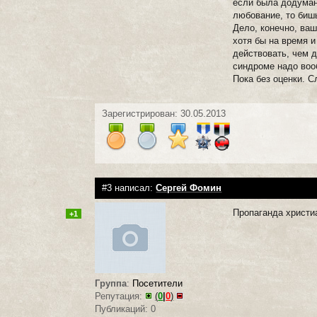
если была додумана
любование, то бишь
Дело, конечно, ва
хотя бы на время 
действовать, чем д
синдроме надо воо
Пока без оценки. С
Зарегистрирован: 30.05.2013
#3 написал:
Сергей Фомин
Пропаганда христиа
+1
Группа
:
Посетители
Репутация:
(
0
|
0
)
Публикаций: 0