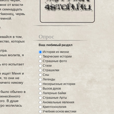
амого червя,
 мне от власти
тя семнадцать
 Наконец, червь
темной.
.
Опрос
евайся в том,
ество, которых
Ваш любимый раздел
утра.
Истории из жизни
нных молитв, я
Творческие истории
Страшные фото
ь его испытает
Стихи
Страшилки
не ищет Меня и
Сны
, то они не
Легенды
 ничего никому
Несерьезные истории
Вызов духов
и было обычно в
Лагерные байки
еренесённого
Страшные Арты
ого. В душе
Аномальные явления
утро молилась
Криптозоология
Учебник основ мистики