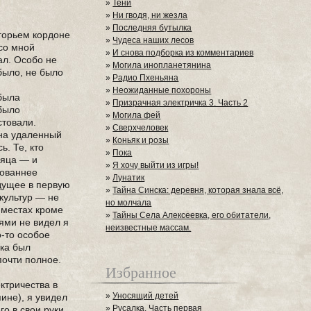
»
Тени
»
Ни гводя, ни жезла
»
Последняя бутылка
горьем кордоне
»
Чудеса наших лесов
 со мной
»
И снова подборка из комментариев
ал. Особо не
»
Могила инопланетянина
 было, не было
»
Радио Пхеньяна
»
Неожиданные похороны
 была
»
Призрачная электричка 3. Часть 2
 было
»
Могила фей
стовали.
»
Сверхчеловек
 на удаленный
»
Коньяк и розы
ь. Те, кто
»
Пока
сяца — и
»
Я хочу выйти из игры!
рованнее
»
Лунатик
дущее в первую
»
Тайна Синска: деревня, которая знала всё,
культур — не
но молчала
х местах кроме
»
Тайны Села Алексеевка, его обитатели,
ями не видел я
неизвестные массам.
о-то особое
ика был
почти полное.
Избранное
ектричества в
»
Уносящий детей
пине), я увидел
»
Русалка. Часть первая
о в свои руки.