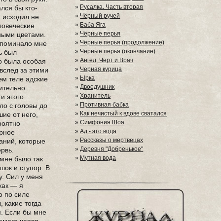
»
Русалка. Часть вторая
лся бы кто-
»
Чёрный ручей
а исходил не
»
Баба Яга
еловеческие
»
Чёрные перья
ными цветами.
»
Чёрные перья (продолжение)
напоминало мне
»
Чёрные перья (окончание)
ь был
»
Ангел, Черт и Врач
то была особая
»
Черная курица
 вслед за этими
»
Ырка
ем теле адские
»
Двоедушник
чительно
»
Хранитель
ти этого
»
Противная бабка
ло с головы до
»
Как нечистый к вдове сватался
шие от него,
»
Симфония Шоа
роятно
»
Ад - это вода
орное
»
Рассказы о мертвецах
даний, которые
»
Деревня "Добренькое"
рвь.
»
Мутная вода
 мне было так
шок и ступор. В
у. Сил у меня
как — я
о по силе
 какие тогда
м. Если бы мне