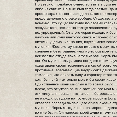
Но уверяю, подобное существо взять в руки не
либо из святых. Но я не был тогда святым (да
просто страх, от него исходила такая неимове
представления о страхе вообще. Существо это
Конечно, это существо было по-своему красив
чешуйчатого, несколько толще человеческой ру
полупрозрачный. От этого червя исходили бесч
паутина или лучи цветного света – сложно опис
нитями, уцепившись за них, внутрь меня вошел
мучения. Жестоко мучиться вместе с моим тел
сильнее и безотраднее, чем мучилось мое тело.
неизвестно откуда явившегося червя. Червь бы
ног. Он мучил пальцы моих ног даже в том случ
охватывали своим томлением и силой всего ме
противные, всасывающие внутрь себя движения
томление, что описать силу и характер этого 
хотя бы приблизительно могли бы своим харак
Единственной моей мыслью в то время было… Ч
плохо, что от ужаса во мне застыли все мои мы
эти минуты я познал, что такое — богооставле
не находилось даже на то, чтобы просить Бога
оказался посреди пылающего огнем океана стр
мучения. Червь методично и размеренно делал 
во мне были. Он наносил моей душе и телу так