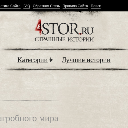
стика Сайта
FAQ
Обратная Связь
Правила Сайта
Поиск
Категории
Лучшие истории
загробного мира