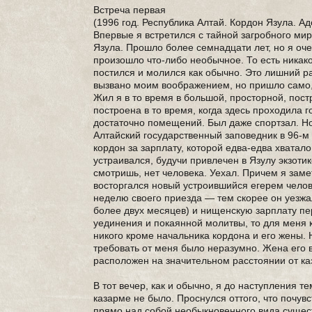
Встреча первая
(1996 год. Республика Алтай. Кордон Язула. 
Впервые я встретился с тайной загробного ми
Язула. Прошло более семнадцати лет, но я очен
произошло что-либо необычное. То есть никак
постился и молился как обычно. Это лишний раз
вызвано моим воображением, но пришло само,
Жил я в то время в большой, просторной, по
построена в то время, когда здесь проходила 
достаточно помещений. Был даже спортзал. Но
Алтайский государственный заповедник в 96-м
кордон за зарплату, которой едва-едва хватало
устраивался, будучи привлечен в Язулу экзоти
смотришь, нет человека. Уехал. Причем я зам
восторгался новый устроившийся егерем челов
неделю своего приезда — тем скорее он уезжа
более двух месяцев) и нищенскую зарплату пер
уединения и покаянной молитвы, то для меня 
никого кроме начальника кордона и его жены. 
требовать от меня было неразумно. Жена его 
расположен на значительном расстоянии от ка
В тот вечер, как и обычно, я до наступления т
казарме не было. Проснулся оттого, что почувс
прямо над собой необыкновенного вида существ