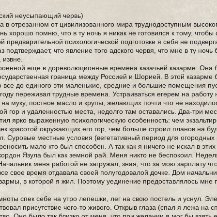
Адский неусыпающий червь)
ра в отрезанном от цивилизованного мира труднодоступным высоко
ь хорошо помню, что в ту ночь я никак не готовился к тому, чтобы
ой предварительной психологической подготовке я себя не подверг
 подтверждает, что явление того адского червя, что мне в ту ночь
 извне.
строенной еще в дореволюционные времена казачьей казарме. Она
государственная граница между Россией и Шорией. В этой казарме
 все до единого эти маленькие, средние и большие помещения пу
 году переживал трудные времена. Устраиваться егерем на работу
 на муку, постное масло и крупы, желающих почти что не находилос
кой гор и удаленностью места, недолго там оставались. Два-три ме
етил ярко выраженную психологическую особенность: чем экзальти
ек красотой окружающих его гор, чем больше строил планов на бу
л. Суровые местные условия (вегетативный период для огородных 
еносить мало кто был способен. А так как я ничего не искал в эти
кордон Язула был как земной рай. Меня никто не беспокоил. Недел
Начальник меня работой не загружал, зная, что за мою зарплату чт
все свое время отдавала своей полугодовалой дочке. Дом начальн
зармы, в которой я жил. Поэтому уединение предоставлялось мне 
емноты спек себе на утро лепешки, лег на свою постель и уснул. Эл
твовал присутствие чего-то живого. Открыв глаза (спал я лежа на с
о. Оно было так близко от меня, что при желании я мог бы взять ег