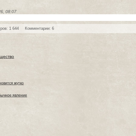
6, 08:07
ров: 1 644
Комментарии: 6
щество
новится жутко
обычное явление