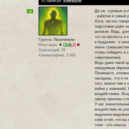
#2 написал:
Eifersucht
Да уж, суровые ус
+2
- работка в самый 
Хотя, честно говор
подготовки ушёл на
религии. Ведь, доп
что за прелесть и 
Группа
:
Посетители
в буддизме - а зач
Репутация:
(
104
|
-7
)
иначе сумасшестви
Публикаций: 29
чтобы победить в 
Комментариев: 2 686
симптоматики).
Ведь даже такой а
неведомым образом
Понимаете, элемен
заходишь, что и не
того, можно там и 
война у шаманов).
воздействием. Возд
закону причины-сл
У вас значительный
воздействие не ухо
медленно-медленно 
себе отчёт, что вы
тоже - это ужасно.