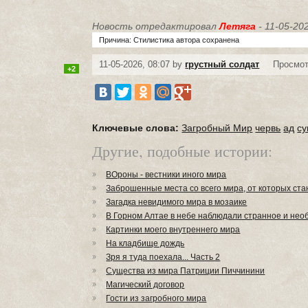
Новость отредактировал
Летяга
- 11-05-202
Причина: Стилистика автора сохранена
11-05-2026, 08:07 by
грустный солдат
Просмот
+2
Ключевые слова:
Загробный Мир
червь
ад
су
Другие, подобные истории:
ВОроны - вестники иного мира
Заброшенные места со всего мира, от которых ста
Загадка невидимого мира в мозаике
В Горном Алтае в небе наблюдали странное и не
Картинки моего внутреннего мира
На кладбище дождь
Зря я туда поехала... Часть 2
Существа из мира Патриции Пиччинини
Магический договор
Гости из загробного мира