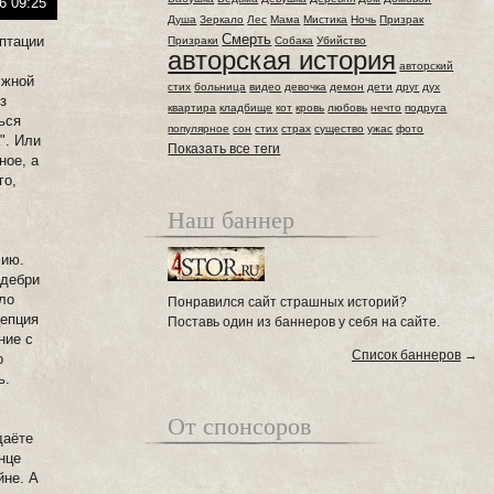
6 09:25
Душа
Зеркало
Лес
Мама
Мистика
Ночь
Призрак
Смерть
птации
Призраки
Собака
Убийство
авторская история
авторский
лжной
стих
больница
видео
девочка
демон
дети
друг
дух
з
квартира
кладбище
кот
кровь
любовь
нечто
подруга
ься
популярное
сон
стих
страх
существо
ужас
фото
". Или
Показать все теги
ное, а
го,
Наш баннер
лию.
 дебри
ало
Понравился сайт страшных историй?
цепция
Поставь один из баннеров у себя на сайте.
ние с
Список баннеров
→
о
ь.
От спонсоров
даёте
онце
йне. А