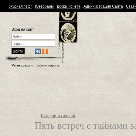
Журнал 4stor
Юзербары
Доска Почета
Администрация Сайта
Стати
Вход на сайт
Регистрация
Забыли пароль
Истории из жизни
Пять встреч с тайнами 