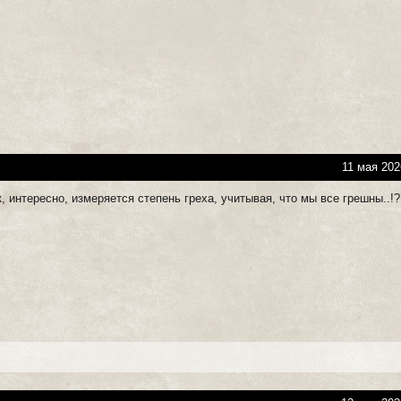
11 мая 202
к, интересно, измеряется степень греха, учитывая, что мы все грешны..!?