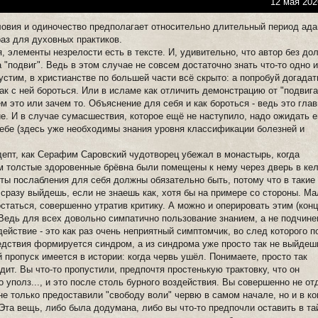
12 мая 202
ловия и одиночество предполагает относительно длительный период ада
раз для духовных практиков.
я, элементы незрелости есть в тексте. И, удивительно, что автор без до
 "подвиг". Ведь в этом случае не совсем достаточно знать что-то одно и
устим, в христианстве по большей части всё скрыто: а попробуй догадат
как с ней бороться. Или в исламе как отличить демонстрацию от "подвига
ем это или зачем то. Объяснение для себя и как бороться - ведь это глав
е. И в случае сумасшествия, которое ещё не наступило, надо ожидать е
себе (здесь уже необходимы знания уровня классификации болезней и
депт, как Серафим Саровский чудотворец убежал в монастырь, когда
 толстые здоровенные брёвна были помещены к нему через дверь в ке
ты послабления для себя должны обязательно быть, потому что в такие
 сразу выйдешь, если не знаешь как, хотя бы на примере со стороны. М
остаться, совершенно утратив критику. А можно и оперировать этим (кон
 Ведь для всех довольно симпатично пользование знанием, а не подчине
ействие - это как раз очень неприятный симптомчик, во след которого п
едствия формируется синдром, а из синдрома уже просто так не выйдеш
 пропуск имеется в истории: когда червь ушёл. Понимаете, просто так
дит. Вы что-то пропустили, предпочтя простенькую трактовку, что он
уполз..., и это после столь бурного воздействия. Вы совершенно не от
 не только предоставили "свободу воли" червю в самом начале, но и в к
 Эта вещь, либо была додумана, либо вы что-то предпочли оставить в та