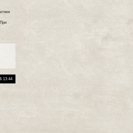
актики
 При
6 13:44