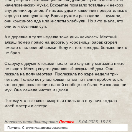
нечеловеческих муках. Вскрытие показало тотальный некроз
внутренних органов. У них желудки и кишечник превратились в
черную гниющую кашу. Врачи руками разводили — думали,
они крысиного яда или кислоты хлебнули. Но я-то знала, что
они ели обычный суп.
А в деревне в ту же неделю тоже дичь началась. Местный
алкаш помер прямо на дороге, у коровницы барак сгорел
вместе с половиной семьи. Воду из того колодца больше никто
не брал.
Старуху с двумя клюками после того случая у магазина никто
не видел. Месяц спустя участковый вскрыл её дом. Она
лежала на полу мёртвая. Пролежала по жаре недели три-
четыре. Только вот участковый потом по пьяни проболтался,
что следов разложения на ней вообще не было. Ни запаха, ни
мух. Она лежала чистая и целая.
Потому что всю свою смерть и гниль она в ту ночь отдала
моей матери и сестре.
Новость отредактировал
Летяга
- 3-04-2026, 16:23
Причина: Стилистика автора сохранена