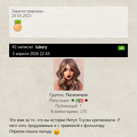
Зарегистрирован:
24.03.2013
#2 написал:
lukery
+5
3 апреля 2026 22:43
Группа
:
Посетители
Репутация:
(
4
|
0
)
Публикаций: 7
Комментариев: 176
Это вам за то, что вы истории Нитуп Тсугва критиковали. У
него хоть продуманные и с привязкой к фольклору.
Обратка пошла походу