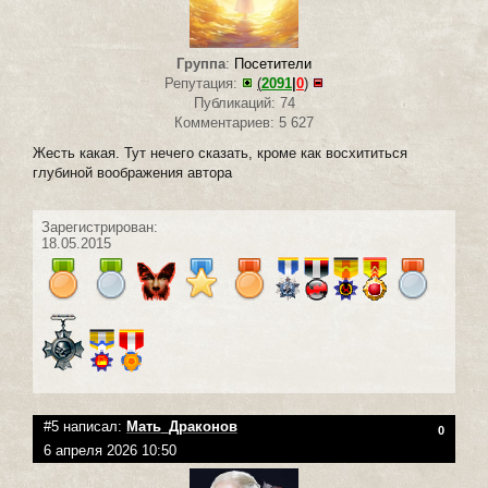
Группа
:
Посетители
Репутация:
(
2091
|
0
)
Публикаций: 74
Комментариев: 5 627
Жесть какая. Тут нечего сказать, кроме как восхититься
глубиной воображения автора
Зарегистрирован:
18.05.2015
#5 написал:
Мать_Драконов
0
6 апреля 2026 10:50