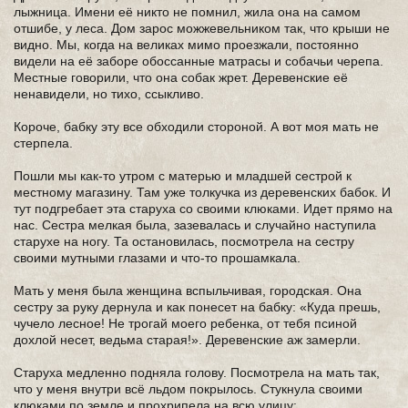
лыжница. Имени её никто не помнил, жила она на самом
отшибе, у леса. Дом зарос можжевельником так, что крыши не
видно. Мы, когда на великах мимо проезжали, постоянно
видели на её заборе обоссанные матрасы и собачьи черепа.
Местные говорили, что она собак жрет. Деревенские её
ненавидели, но тихо, ссыкливо.
Короче, бабку эту все обходили стороной. А вот моя мать не
стерпела.
Пошли мы как-то утром с матерью и младшей сестрой к
местному магазину. Там уже толкучка из деревенских бабок. И
тут подгребает эта старуха со своими клюками. Идет прямо на
нас. Сестра мелкая была, зазевалась и случайно наступила
старухе на ногу. Та остановилась, посмотрела на сестру
своими мутными глазами и что-то прошамкала.
Мать у меня была женщина вспыльчивая, городская. Она
сестру за руку дернула и как понесет на бабку: «Куда прешь,
чучело лесное! Не трогай моего ребенка, от тебя псиной
дохлой несет, ведьма старая!». Деревенские аж замерли.
Старуха медленно подняла голову. Посмотрела на мать так,
что у меня внутри всё льдом покрылось. Стукнула своими
клюками по земле и прохрипела на всю улицу: