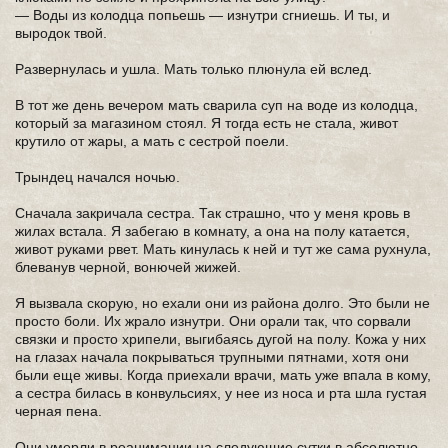
— Воды из колодца попьешь — изнутри сгниешь. И ты, и
выродок твой.
Развернулась и ушла. Мать только плюнула ей вслед.
В тот же день вечером мать сварила суп на воде из колодца,
который за магазином стоял. Я тогда есть не стала, живот
крутило от жары, а мать с сестрой поели.
Трындец начался ночью.
Сначала закричала сестра. Так страшно, что у меня кровь в
жилах встала. Я забегаю в комнату, а она на полу катается,
живот руками рвет. Мать кинулась к ней и тут же сама рухнула,
блеванув черной, вонючей жижей.
Я вызвала скорую, но ехали они из района долго. Это были не
просто боли. Их жрало изнутри. Они орали так, что сорвали
связки и просто хрипели, выгибаясь дугой на полу. Кожа у них
на глазах начала покрываться трупными пятнами, хотя они
были еще живы. Когда приехали врачи, мать уже впала в кому,
а сестра билась в конвульсиях, у нее из носа и рта шла густая
черная пена.
Они умерли в реанимации на следующие сутки в абсолютно