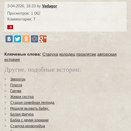
3-04-2026, 16:23 by
Vedagor
Просмотров: 1 062
Комментарии: 7
-9
Ключевые слова:
Старуха
колодец
проклятие
авторская
история
Другие, подобные истории:
Зверогон
Платок
Гаечка
Живая сестра
Старая семейная легенда
Решили вызвать бабку..
Белая фигура
Бабка с двумя клюками
Старуха-кровопийца