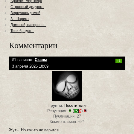
Браслет мертвеца
Странный дедушка
Вернулась домой
За Шарика
Домовой, наверное...
Тени бродят...
Комментарии
#1 написал:
Скарм
+1
3 апреля 2026 18:09
Группа
:
Посетители
Репутация:
(
82
|
0
)
Публикаций: 27
Комментариев: 624
Жуть. Но как-то не верится...