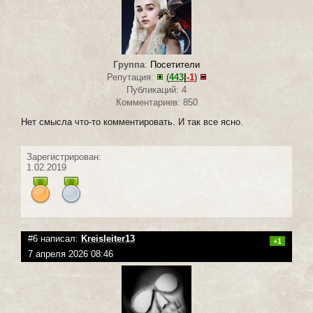
Группа
:
Посетители
Репутация:
(
443
|
-1
)
Публикаций: 4
Комментариев: 850
Нет смысла что-то комментировать. И так все ясно.
Зарегистрирован:
1.02.2019
#6 написал:
Kreisleiter13
+1
7 апреля 2026 08:46