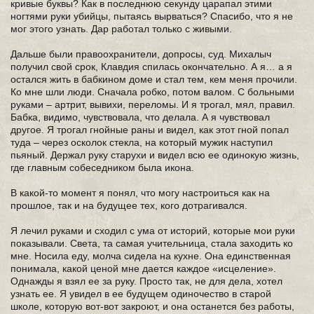
кривые буквы? Как в последнюю секунду царапал этими
ногтями руки убийцы, пытаясь вырваться? Спасибо, что я не
мог этого узнать. Дар работал только с живыми.
Дальше были правоохранители, допросы, суд. Михалыч
получил свой срок, Клавдия спилась окончательно. А я… а я
остался жить в бабкином доме и стал тем, кем меня прочили.
Ко мне шли люди. Сначала робко, потом валом. С больными
руками – артрит, вывихи, переломы. И я трогал, мял, правил.
Бабка, видимо, чувствовала, что делала. А я чувствовал
другое. Я трогал гнойные раны и видел, как этот гной попал
туда – через осколок стекла, на который мужик наступил
пьяный. Держал руку старухи и видел всю ее одинокую жизнь,
где главным собеседником была икона.
В какой-то момент я понял, что могу настроиться как на
прошлое, так и на будущее тех, кого дотрагивался.
Я лечил руками и сходил с ума от историй, которые мои руки
показывали. Света, та самая учительница, стала заходить ко
мне. Носила еду, молча сидела на кухне. Она единственная
понимала, какой ценой мне дается каждое «исцеление».
Однажды я взял ее за руку. Просто так, не для дела, хотел
узнать ее. Я увидел в ее будущем одиночество в старой
школе, которую вот-вот закроют, и она останется без работы,