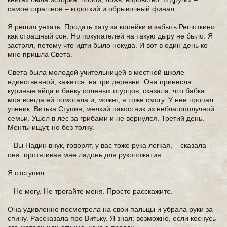
самое страшное – короткий и обрывочный финал.
Я решил уехать. Продать хату за копейки и забыть Решоткино
как страшный сон. Но покупателей на такую дыру не было. Я
застрял, потому что идти было некуда. И вот в один день ко
мне пришла Света.
Света была молодой учительницей в местной школе –
единственной, кажется, на три деревни. Она принесла
куриные яйца и банку соленых огурцов, сказала, что бабка
моя всегда ей помогала и, может, я тоже смогу. У нее пропал
ученик, Витька Ступин, мелкий пакостник из неблагополучной
семьи. Ушел в лес за грибами и не вернулся. Третий день.
Менты ищут, но без толку.
– Вы Надин внук, говорят, у вас тоже рука легкая, – сказала
она, протягивая мне ладонь для рукопожатия.
Я отступил.
– Не могу. Не трогайте меня. Просто расскажите.
Она удивленно посмотрела на свои пальцы и убрала руки за
спину. Рассказала про Витьку. Я знал: возможно, если коснусь