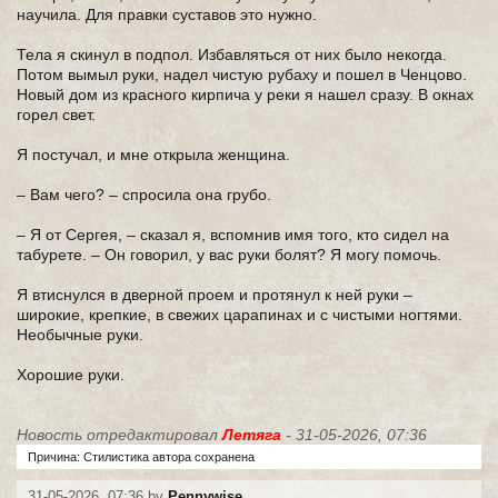
научила. Для правки суставов это нужно.
Тела я скинул в подпол. Избавляться от них было некогда.
Потом вымыл руки, надел чистую рубаху и пошел в Ченцово.
Новый дом из красного кирпича у реки я нашел сразу. В окнах
горел свет.
Я постучал, и мне открыла женщина.
– Вам чего? – спросила она грубо.
– Я от Сергея, – сказал я, вспомнив имя того, кто сидел на
табурете. – Он говорил, у вас руки болят? Я могу помочь.
Я втиснулся в дверной проем и протянул к ней руки –
широкие, крепкие, в свежих царапинах и с чистыми ногтями.
Необычные руки.
Хорошие руки.
Новость отредактировал
Летяга
- 31-05-2026, 07:36
Причина: Стилистика автора сохранена
31-05-2026, 07:36 by
Pennywise