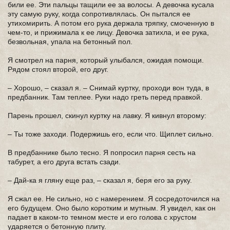
били ее. Эти пальцы тащили ее за волосы. А девочка кусала
эту самую руку, когда сопротивлялась. Он пытался ее
утихомирить. А потом его рука держала тряпку, смоченную в
чем-то, и прижимала к ее лицу. Девочка затихла, и ее рука,
безвольная, упала на бетонный пол.
Я смотрел на парня, который улыбался, ожидая помощи.
Рядом стоял второй, его друг.
– Хорошо, – сказал я. – Снимай куртку, проходи вон туда, в
предбанник. Там теплее. Руки надо греть перед правкой.
Парень прошел, скинул куртку на лавку. Я кивнул второму:
– Ты тоже заходи. Подержишь его, если что. Щиплет сильно.
В предбаннике было тесно. Я попросил парня сесть на
табурет, а его друга встать сзади.
– Дай-ка я гляну еще раз, – сказал я, беря его за руку.
Я сжал ее. Не сильно, но с намерением. Я сосредоточился на
его будущем. Оно было коротким и мутным. Я увидел, как он
падает в каком-то темном месте и его голова с хрустом
ударяется о бетонную плиту.