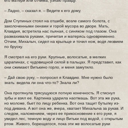
его матери или отчима, узнаю правду.
– Ладно, – сказал я. – Ведите к его дому.
Дом Ступиных стоял на отшибе, возле самого болота, с
заколоченными окнами и горой мусора во дворе. Мать,
Клавдия, встретила нас пьяная, с синяком под глазом. Она
размахивала руками, причитая и матерясь одновременно.
Отчим, Михалыч, сидел на крыльце и точил нож, водя лезвием
по бруску.
Я смотрел на его руки. Крупные, волосатые, в мелких
царапинах, с чудовищной силой в пальцах. Я представил, как
они сжимают Витькино горло, и меня замутило.
– Дай свою руку, – попросил я Клавдию. Мне нужно было
знать: видела ли она что-то? Знала ли?
Она протянула трясущуюся потную конечность. Я стиснул
зубы и взял ее. Картинка ударила наотмашь. Вот эта же рука,
но моложе, бьет по лицу ребенка. Вот она тащит бутылку из-
под дивана. А вот она же, вчера, хватает Михалыча за рукав. И
следом, наложением, через ее прикосновение к его руке, я
увидел лес, темную воду и лицо Витьки под водой, с открытым
ртом. Живого, борющегося, пока эти же волосатые руки