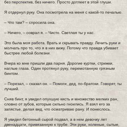
без перспектив, без ничего. Просто дотлеет в этой глуши.
Я отдернул руку. Она посмотрела на меня с какой-то печалью.
– Что там? – спросила она.
– Ничего, – соврал я. – Чисто. Светлая ты у нас.
Это была моя работа. Врать и скрывать правду. Лечить руки и
молчать про то, что я в них вижу. Потому что правда убивает
быстрее любой болезни.
Вчера ко мне пришли два парня. Дорогие куртки, стрижки,
наглые глаза. Один протянул руку, перемотанную грязным
бинтом.
– Порезал, – сказал он. – Помоги, дед, по-братски. Говорят, ты
лучший.
Сняв бинт, я увидел опухшую кисть и множество мелких ран,
словно от зубов, которые сильно гноились. Я взял его за
запястье, делая вид, что осматриваю рану. И понеслось.
Я увидел бетонный сырой подвал, а в нем девочку лет
двенадцати, привязанную к трубе. Эти руки, холеные, сытые,