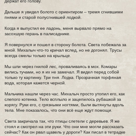
держат его голову.
Дальше я увидел болото с ориентиром – тремя сгнившими
пнями и старой полусгнившей лодкой.
Когда я выпустил ее ладонь, меня вырвало прямо на
засохшую герань в палисаднике.
Я повернулся и пошел в сторону болота. Света побежала за
мной. Михалыч что-то кричал вслед, но не догонял. Трусы
всегда смелы только на крыльце.
Мы шли через гнилой лес, проваливаясь в мох. Комары
вились тучами, но я их не замечал. Я видел перед собой
только ту картинку. Три пня. Лодка. Прозрачная торфяная
вода, которая кажется черной.
Мальчика нашли через час. Михалыч просто утопил его, как
слепого котенка. Тело всплыло и зацепилось рубашкой за
корягу. Руки его, с грязными ногтями, были вытянуты вдоль
тела. Мне показалось, что они всё еще ждут помощи.
Света закричала так, что птицы слетели с деревьев. Я же
стоял и смотрел на эти руки. Что они мне могли рассказать
сейчас? Как он рвал щавель у дороги? Как писал в тетрадке