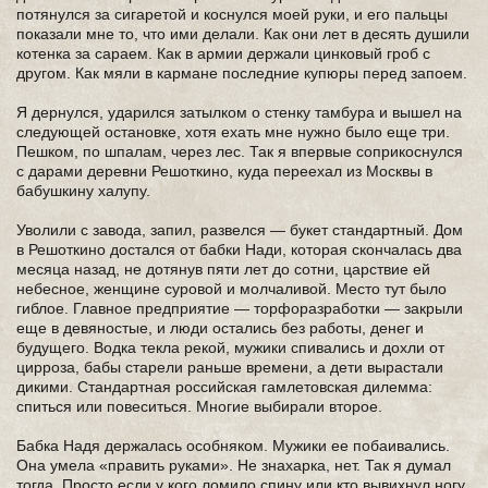
потянулся за сигаретой и коснулся моей руки, и его пальцы
показали мне то, что ими делали. Как они лет в десять душили
котенка за сараем. Как в армии держали цинковый гроб с
другом. Как мяли в кармане последние купюры перед запоем.
Я дернулся, ударился затылком о стенку тамбура и вышел на
следующей остановке, хотя ехать мне нужно было еще три.
Пешком, по шпалам, через лес. Так я впервые соприкоснулся
с дарами деревни Решоткино, куда переехал из Москвы в
бабушкину халупу.
Уволили с завода, запил, развелся — букет стандартный. Дом
в Решоткино достался от бабки Нади, которая скончалась два
месяца назад, не дотянув пяти лет до сотни, царствие ей
небесное, женщине суровой и молчаливой. Место тут было
гиблое. Главное предприятие — торфоразработки — закрыли
еще в девяностые, и люди остались без работы, денег и
будущего. Водка текла рекой, мужики спивались и дохли от
цирроза, бабы старели раньше времени, а дети вырастали
дикими. Стандартная российская гамлетовская дилемма:
спиться или повеситься. Многие выбирали второе.
Бабка Надя держалась особняком. Мужики ее побаивались.
Она умела «править руками». Не знахарка, нет. Так я думал
тогда. Просто если у кого ломило спину или кто вывихнул ногу