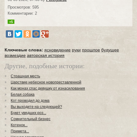
Просмотров: 595
Комментарии: 2
+5
Ключевые слова:
ясновидение
руки
прошлое
будущее
возмездие
авторская история
Другие, подобные истории:
Страшная месть
Царствие небесное новопреставленной
Как монах спас девушку от изнасилования
Белая собака
Кот проводил до дома
Вы выходите на следующей?
Букет увядших роз...
Сомнительный бизнес
Котенок...
Примета...