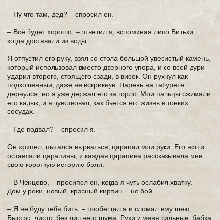
– Ну что там, дед? – спросил он.
– Всё будет хорошо, – ответил я, вспоминая лицо Витьки,
когда доставали из воды.
Я отпустил его руку, взял со стола большой увесистый камень,
который использовал вместо дверного упора, и со всей дури
ударил второго, стоящего сзади, в висок. Он рухнул как
подкошенный, даже не вскрикнув. Парень на табурете
дернулся, но я уже держал его за горло. Мои пальцы сжимали
его кадык, и я чувствовал, как бьется его жизнь в тонких
сосудах.
– Где подвал? – спросил я.
Он хрипел, пытался вырваться, царапал мои руки. Его ногти
оставляли царапины, и каждая царапина рассказывала мне
свою короткую историю боли.
– В Ченцово, – просипел он, когда я чуть ослабил хватку. –
Дом у реки, новый, красный кирпич… не бей…
– Я не буду тебя бить, – пообещал я и сломал ему шею.
Быстро, чисто, без лишнего шума. Руки у меня сильные, бабка