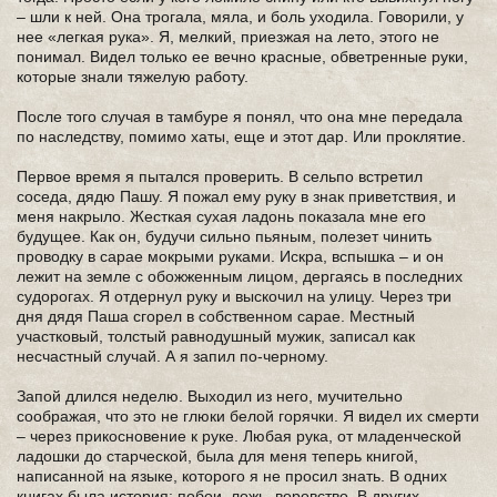
– шли к ней. Она трогала, мяла, и боль уходила. Говорили, у
нее «легкая рука». Я, мелкий, приезжая на лето, этого не
понимал. Видел только ее вечно красные, обветренные руки,
которые знали тяжелую работу.
После того случая в тамбуре я понял, что она мне передала
по наследству, помимо хаты, еще и этот дар. Или проклятие.
Первое время я пытался проверить. В сельпо встретил
соседа, дядю Пашу. Я пожал ему руку в знак приветствия, и
меня накрыло. Жесткая сухая ладонь показала мне его
будущее. Как он, будучи сильно пьяным, полезет чинить
проводку в сарае мокрыми руками. Искра, вспышка – и он
лежит на земле с обожженным лицом, дергаясь в последних
судорогах. Я отдернул руку и выскочил на улицу. Через три
дня дядя Паша сгорел в собственном сарае. Местный
участковый, толстый равнодушный мужик, записал как
несчастный случай. А я запил по-черному.
Запой длился неделю. Выходил из него, мучительно
соображая, что это не глюки белой горячки. Я видел их смерти
– через прикосновение к руке. Любая рука, от младенческой
ладошки до старческой, была для меня теперь книгой,
написанной на языке, которого я не просил знать. В одних
книгах была история: побои, ложь, воровство. В других –