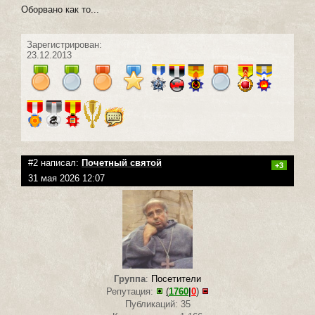
Оборвано как то...
Зарегистрирован:
23.12.2013
#2 написал:
Почетный святой
+3
31 мая 2026 12:07
Группа
:
Посетители
Репутация:
(
1760
|
0
)
Публикаций: 35