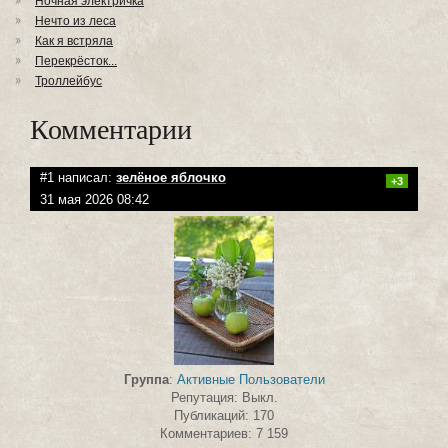
Ночная электричка
Нечто из леса
Как я встряла
Перекрёсток...
Троллейбус
Комментарии
#1 написал:
зелёное яблочко
+3
31 мая 2026 08:42
Группа
:
Активные Пользователи
Репутация: Выкл.
Публикаций: 170
Комментариев: 7 159