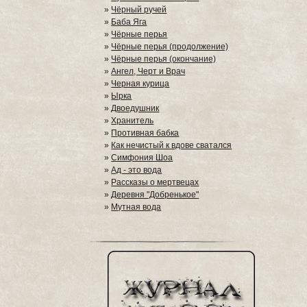
»
Чёрный ручей
»
Баба Яга
»
Чёрные перья
»
Чёрные перья (продолжение)
»
Чёрные перья (окончание)
»
Ангел, Черт и Врач
»
Черная курица
»
Ырка
»
Двоедушник
»
Хранитель
»
Противная бабка
»
Как нечистый к вдове сватался
»
Симфония Шоа
»
Ад - это вода
»
Рассказы о мертвецах
»
Деревня "Добренькое"
»
Мутная вода