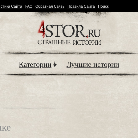
стика Сайта
FAQ
Обратная Связь
Правила Сайта
Поиск
Категории
Лучшие истории
лке