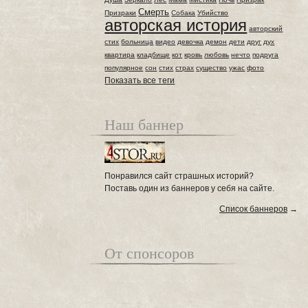
Смерть
Призраки
Собака
Убийство
авторская история
авторский
стих
больница
видео
девочка
демон
дети
друг
дух
квартира
кладбище
кот
кровь
любовь
нечто
подруга
популярное
сон
стих
страх
существо
ужас
фото
Показать все теги
Наш баннер
Понравился сайт страшных историй?
Поставь один из баннеров у себя на сайте.
Список баннеров
→
От спонсоров