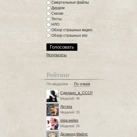
Смертельные файлы
Дурдом
Сказки
Тесты
НЛО
Обзор страшных видео
Обзор страшных игр
Результаты
Рейтинг
По медалям
По очкам
Сделано_в_СССР
Медалей: 38
Летяга
Медалей: 33
olqa.weles
Медалей: 29
Дезмонд Майлс