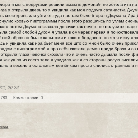
физра и мы с подругами решили вызвать демона!я не хотела ити на
огда я открыла дверь то я увидила как моя подруга сатанистка Джу
ать свою кровь или уйти от туда нас там было 5-еро:я,Джумана,Ира
оснулис кровью пиктограммы после этого разошлись по углам сноча
кого потом Джумана сказала:девочки так нечего не получится надо 
была самой слобой духом я упала в оммарак первая я почюствовал
чёткий образ он был с капытами и токого бордового цвета я испугала
сь и увидила как ира бьёт меня,всё што со мной было очень прико
л рядом с пиктограммой я про себя скозала демон приди 3раза и со
я открыла глаза чевочки скозали что я очень часто дышала!посли ф
я как ушла из соего тела я увидила как я со стороны ресую висилич
рашно и весело а остольным девчёнкам просто снились странные и 
11, 20:22
 783
Комментарии: 0
амма