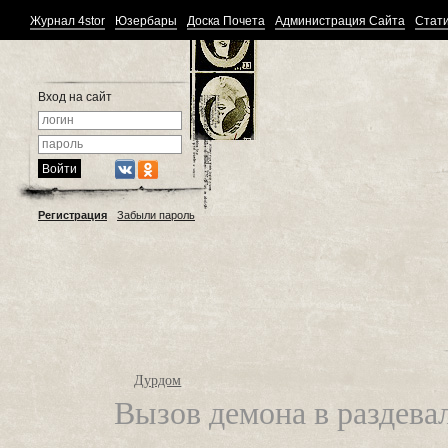
Журнал 4stor
Юзербары
Доска Почета
Администрация Сайта
Стати
Вход на сайт
Регистрация
Забыли пароль
Дурдом
Вызов демона в раздева