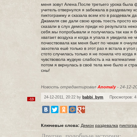
меня зовут Алена.После третьего урока была 
учитель отвернулся я забежала в раздевалку к
пиктограмму и сказала всем кто в раздевалк д
Джамиля све дали свою кровь тоесть просто к
сказали в слух демон приди но результата неко
себя.мы попробывали и получилась так как я 
хватает воздуха и когда я упала я увидила не 
почюствовала как меня бьют по чекам я очнула
захотела ешё только в этот раз я встала в уго
стото случилась только я не понила что когда 
чувствовола жудкую слабость а на математике 
потом я вкрнулась в своё тела мне было и ст
сны!
Новость отредактировал
Anomaly
- 24-12-20
24-12-2011, 20:22 by
babbi_bym
Просмотров: 4
-13
Ключевые слова:
Демон
раздевалка
пиктогр
Другие, подобные истории: