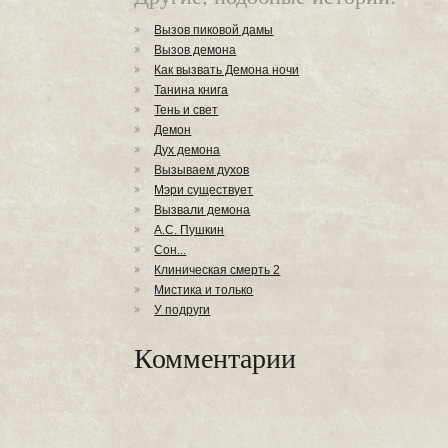
Вызов пиковой дамы
Вызов демона
Как вызвать Демона ночи
Танина книга
Тень и свет
Демон
Дух демона
Вызываем духов
Мэри существует
Вызвали демона
А.С. Пушкин
Сон...
Клиническая смерть 2
Мистика и только
У подруги
Комментарии