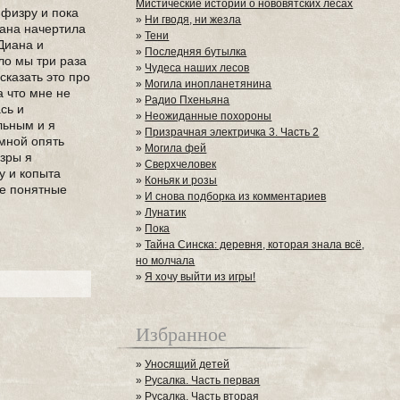
Мистические истории о нововятских лесах
 физру и пока
»
Ни гводя, ни жезла
мана начертила
»
Тени
,Диана и
»
Последняя бутылка
ло мы три раза
»
Чудеса наших лесов
сказать это про
»
Могила инопланетянина
а что мне не
»
Радио Пхеньяна
сь и
»
Неожиданные похороны
льным и я
»
Призрачная электричка 3. Часть 2
 мной опять
»
Могила фей
изры я
»
Сверхчеловек
у и копыта
»
Коньяк и розы
не понятные
»
И снова подборка из комментариев
»
Лунатик
»
Пока
»
Тайна Синска: деревня, которая знала всё,
но молчала
»
Я хочу выйти из игры!
Избранное
»
Уносящий детей
»
Русалка. Часть первая
»
Русалка. Часть вторая