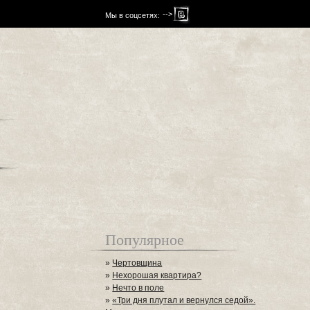
-->
Мы в соцсетях:
Популярное
»
Чертовщина
»
Нехорошая квартира?
»
Нечто в поле
»
«Три дня плутал и вернулся седой».