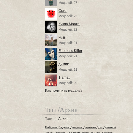
Медалей: 27
Core
Медалей: 23
Кукла Мрака
Медалей: 22
kusi
Медалей: 21
Faceless Killer
Медалей: 21
димик
Медалей: 21
Tiamat
Медалей: 20
Как получить медаль?
Теги/Архив
Тэги
Архив
Бабушка
Ведьма
Девушка
Деревня
Дом
Домовой
Душа
Зеркало
Лес
Мама
Мистика
Ночь
Призрак