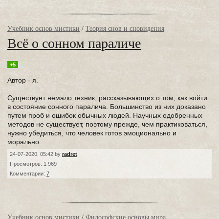
Учебник основ мистики
/
Теория снов и сновидения
Всё о сонном параличе
+5
Автор - я.
Существует немало техник, рассказывающих о том, как войти
в состояние сонного паралича. Большинство из них доказано
путем проб и ошибок обычных людей. Научных одобренных
методов не существует, поэтому прежде, чем практиковаться,
нужно убедиться, что человек готов эмоционально и
морально.
24-07-2020, 05:42 by
radret
Просмотров: 1 969
Комментарии:
7
Учебник основ мистики
/
Философские основы мира