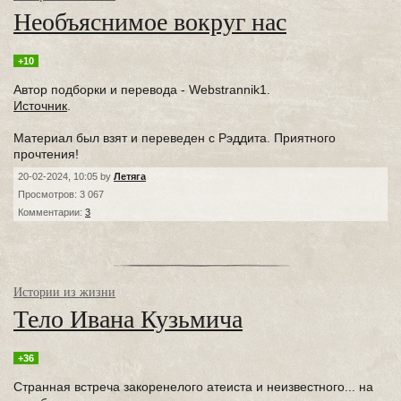
Необъяснимое вокруг нас⁠⁠
+10
Автор подборки и перевода - Webstrannik1.
Источник
.
Материал был взят и переведен с Рэддита. Приятного
прочтения!
20-02-2024, 10:05 by
Летяга
Просмотров: 3 067
Комментарии:
3
Истории из жизни
Тело Ивана Кузьмича
+36
Странная встреча закоренелого атеиста и неизвестного... на