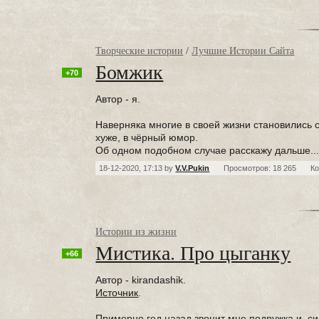
Творческие истории
/
Лучшие Истории Сайта
Бомжик
+70
Автор - я.
Наверняка многие в своей жизни становились с
хуже, в чёрный юмор.
Об одном подобном случае расскажу дальше..
18-12-2020, 17:13 by
V.V.Pukin
Просмотров: 18 265
К
Истории из жизни
Мистика. Про цыганку
+66
Автор - kirandashik.
Источник
.
Примерно год назад звонит мне подружка и, си