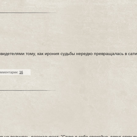
видетелями тому, как ирония судьбы нередко превращалась в сати
.
омментарии:
16
льно волнуясь, рассказывает: "Сплю я себе спокойно, вдруг открыв