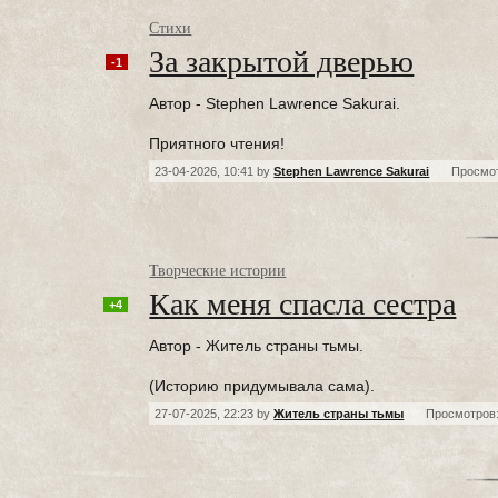
Стихи
За закрытой дверью
-1
Автор - Stephen Lawrence Sakurai.
Приятного чтения!
23-04-2026, 10:41 by
Stephen Lawrence Sakurai
Просмот
Творческие истории
Как меня спасла сестра
+4
Автор - Житель страны тьмы.
(Историю придумывала сама).
27-07-2025, 22:23 by
Житель страны тьмы
Просмотров: