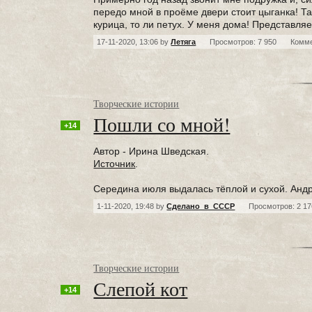
передо мной в проёме двери стоит цыганка! Так
курица, то ли петух. У меня дома! Представляе
17-11-2020, 13:06 by
Летяга
Просмотров: 7 950
Комм
Творческие истории
Пошли со мной!
+14
Автор - Ирина Шведская.
Источник
.
Середина июля выдалась тёплой и сухой. Андр
1-11-2020, 19:48 by
Сделано_в_СССР
Просмотров: 2 17
Творческие истории
Слепой кот
+14