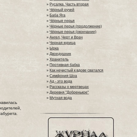
»
Русалка. Часть вторая
»
Чёрный ручей
»
Баба Яга
»
Чёрные перья
»
Чёрные перья (продолжение)
»
Чёрные перья (окончание)
»
Ангел, Черт и Врач
»
Черная курица
»
Ырка
»
Двоедушник
»
Хранитель
»
Противная бабка
»
Как нечистый к вдове сватался
»
Симфония Шоа
»
Ад - это вода
»
Рассказы о мертвецах
»
Деревня "Добренькое"
»
Мутная вода
равилась
родителей,
табурета.