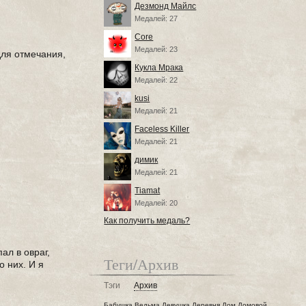
Дезмонд Майлс
Медалей: 27
Core
Медалей: 23
для отмечания,
Кукла Мрака
Медалей: 22
kusi
Медалей: 21
Faceless Killer
Медалей: 21
димик
Медалей: 21
Tiamat
Медалей: 20
Как получить медаль?
ал в овраг,
Теги/Архив
о них. И я
Тэги
Архив
Бабушка
Ведьма
Девушка
Деревня
Дом
Домовой