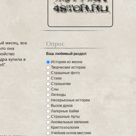
Опрос
ый месяц, все
что она
койство
Ваш любимый раздел
ндра купила в
Истории из жизни
еб".
Творческие истории
Страшные фото
Стихи
Страшилки
Сны
Легенды
Несерьезные истории
Вызов духов
Лагерные байки
Страшные Арты
Аномальные явления
Криптозоология
Учебник основ мистики