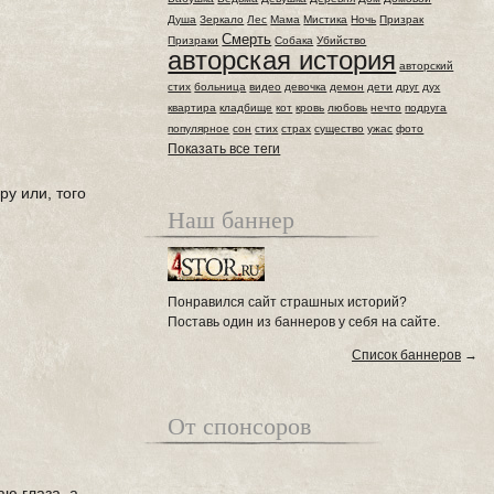
Душа
Зеркало
Лес
Мама
Мистика
Ночь
Призрак
Смерть
Призраки
Собака
Убийство
авторская история
авторский
стих
больница
видео
девочка
демон
дети
друг
дух
квартира
кладбище
кот
кровь
любовь
нечто
подруга
популярное
сон
стих
страх
существо
ужас
фото
Показать все теги
ру или, того
Наш баннер
Понравился сайт страшных историй?
Поставь один из баннеров у себя на сайте.
Список баннеров
→
От спонсоров
аю глаза, а