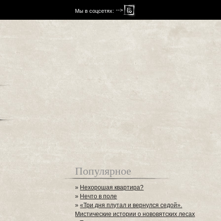
-->
Мы в соцсетях:
Популярное
»
Нехорошая квартира?
»
Нечто в поле
»
«Три дня плутал и вернулся седой».
Мистические истории о нововятских лесах