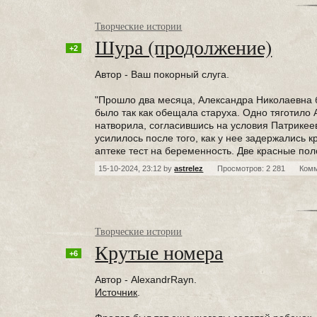
Творческие истории
Шура (продолжение)
+2
Автор - Ваш покорный слуга.
"Прошло два месяца, Александра Николаевна б
было так как обещала старуха. Одно тяготило 
натворила, согласившись на условия Патрикее
усилилось после того, как у нее задержались к
аптеке тест на беременность. Две красные пол
15-10-2024, 23:12 by
astrelez
Просмотров: 2 281
Ком
Творческие истории
Крутые номера⁠⁠
+6
Автор - AlexandrRayn.
Источник
.