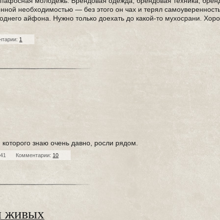
, пафосная молодежь. Брендовая одежда, брендовая техника, брен
нной необходимостью — без этого он чах и терял самоуверенность.
днего айфона. Нужно только доехать до какой-то мухосрани. Хоро
нтарии:
1
 которого знаю очень давно, росли рядом.
041
Комментарии:
10
я живых