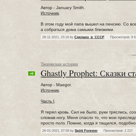
Автор - January Smith.
Источник
.
В этом году мой папа вышел на пенсию. Со вс
а собраться дома самыми близкими.
28-11-2021, 23:16 by
Сделано_в_СССР
Просмотров: 9 
Творческие истории
Ghastly Prophet: Сказки ст
+6
Автор - Maegor.
Источник
.
Часть I
.
Я терял кровь. Сил не было, руки тряслись, соз
сломав ногу. Меня спасло то, что мои преследо
просто полз. Помню, когда я тащился, подобно 
26-01-2021, 07:56 by
Spirit Forester
Просмотров: 2 217