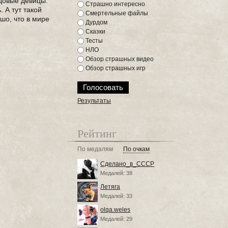
довые девицы.
Страшно интересно
 А тут такой
Смертельные файлы
шо, что в мире
Дурдом
Сказки
Тесты
НЛО
Обзор страшных видео
Обзор страшных игр
Результаты
Рейтинг
По медалям
По очкам
Сделано_в_СССР
Медалей: 38
Летяга
Медалей: 33
olqa.weles
Медалей: 29