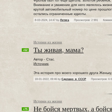
Фролов был тот еще щеголь: золотой ребенок
Внимание и уважение для него являлось жизне
крутой автомобильный номер по цене прошлого
остались ограниченные идиоты.
8-03-2024, 14:47 by
Летяга
Просмотров: 2 991
Комме
Истории из жизни
Ты живая, мама?
+52
Автор - Стас.
Источник
.
Эта история про моего хорошего друга Женьку,
18-01-2022, 09:46 by
Сделано_в_СССР
Просмотров: 6 
Истории из жизни
Не бойся мертвых, а бойс
+75