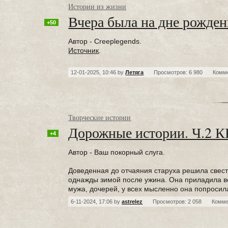
Истории из жизни
Вчера была на дне рожде
+50
Автор - Creeplegends.
Источник
.
12-01-2025, 10:46 by
Летяга
Просмотров: 6 980
Комм
Творческие истории
Дорожные истории. Ч.
+4
Автор - Ваш покорный слуга.
Доведенная до отчаяния старуха решила свести
однажды зимой после ужина. Она приладила в
мужа, дочерей, у всех мысленно она попросила
6-11-2024, 17:06 by
astrelez
Просмотров: 2 058
Комме