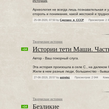
Источник
.
Археология не всегда лишь познавательная и
оторопь и понимание, какой жестокой и трудн
25-08-2020, 07:50 by
Сделано_в_СССР
Просмотров: 2 
Творческие истории
Истории тети Маши. Част
+14
Автор - Ваш покорный слуга.
Эта история произошла в селе С., на далеком 
Жили в нем разные люди, большинство - бывш
27-06-2019, 20:57 by
astrelez
Просмотров: 2 044
Ком
Творческие истории
Безликие
+14