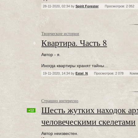
28-11-2020, 02:34 by
Spirit Forester
Просмотров: 2 052
Творческие истории
Квартира. Часть 8
0
Автор - я.
Иногда квартиры хранят тайны...
19-11-2020, 14:34 by
Estel_N
Просмотров: 2 078
Комм
Страшно интересно
Шесть жутких находок арх
+12
человеческими скелетами
Автор неизвестен.