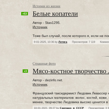
Истории из жизни
Белые копатели
+53
Автор - Stas1295.
Источник
.
Тоже был случай, после которого я, если не п
9-01-2025, 10:36 by
Летяга
Просмотров: 7 119
Комме
Страшные фото
Мясо-костное творчество
+3
Автор - dezinfo.net.
Источник
.
Французский таксидермист Людовик Левассер н
натуральных материалов: волос, костей, кожи,
менее, творчество Людовика высоко ценится в
10-01-2021, 09:27 by
Сделано_в_СССР
Просмотров: 3 