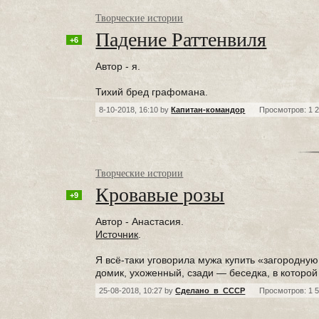
Творческие истории
Падение Раттенвиля
+6
Автор - я.
Тихий бред графомана.
8-10-2018, 16:10 by
Капитан-командор
Просмотров: 1 
Творческие истории
Кровавые розы
+9
Автор - Анастасия.
Источник
.
Я всё-таки уговорила мужа купить «загородну
домик, ухоженный, сзади — беседка, в которой
25-08-2018, 10:27 by
Сделано_в_СССР
Просмотров: 1 