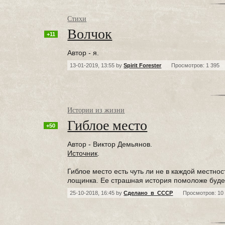
Стихи
Волчок
+11
Автор - я.
13-01-2019, 13:55 by
Spirit Forester
Просмотров: 1 395
Истории из жизни
Гиблое место
+50
Автор - Виктор Демьянов.
Источник
.
Гиблое место есть чуть ли не в каждой местност
лощинка. Ее страшная история помоложе будет,
25-10-2018, 16:45 by
Сделано_в_СССР
Просмотров: 10