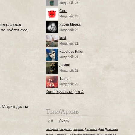
Медалей: 27
Core
Медалей: 23
 закрываем
Кукла Мрака
не видят его,
Медалей: 22
kusi
Медалей: 21
Faceless Killer
Медалей: 21
димик
Медалей: 21
Tiamat
Медалей: 20
Как получить медаль?
а Мария делла
Теги/Архив
Тэги
Архив
Бабушка
Ведьма
Девушка
Деревня
Дом
Домовой
Душа
Зеркало
Лес
Мама
Мистика
Ночь
Призрак