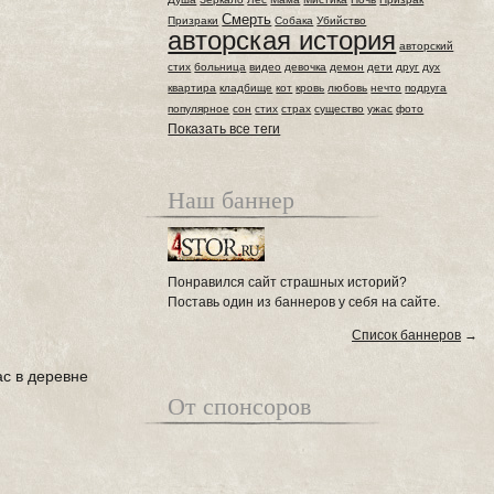
Смерть
Призраки
Собака
Убийство
авторская история
авторский
стих
больница
видео
девочка
демон
дети
друг
дух
квартира
кладбище
кот
кровь
любовь
нечто
подруга
популярное
сон
стих
страх
существо
ужас
фото
Показать все теги
Наш баннер
Понравился сайт страшных историй?
Поставь один из баннеров у себя на сайте.
Список баннеров
→
ас в деревне
От спонсоров