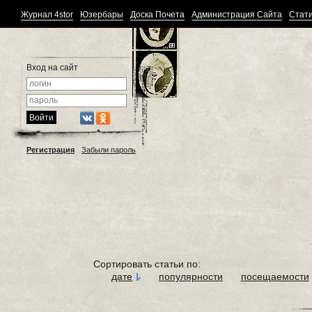
Журнал 4stor
Юзербары
Доска Почета
Администрация Сайта
Стати
Вход на сайт
Регистрация
Забыли пароль
Сортировать статьи по:
дате
популярности
посещаемости