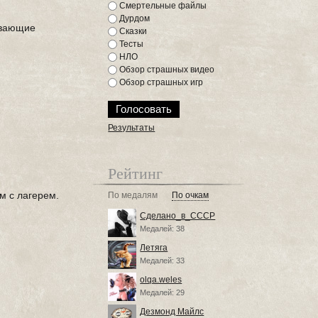
Смертельные файлы
Дурдом
ывающие
Сказки
Тесты
НЛО
Обзор страшных видео
Обзор страшных игр
Результаты
Рейтинг
м с лагерем.
По медалям
По очкам
Сделано_в_СССР
Медалей: 38
Летяга
Медалей: 33
olqa.weles
Медалей: 29
Дезмонд Майлс