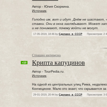
Автор - Юлия Скоркина.
Источник
.
Голодно им, вот и идут. Днём не шастают, 
ставни. Они в окна заглядывают. Может запа
и не понимают, почему войти не могут.
17-05-2019, 18:46 by
Сделано_в_СССР
Просмотров: 2 
Страшно интересно
Крипта капуцинов
+10
Автор - TourPedia.ru.
Источник
.
На одной из центральных улиц Рима, недалек
Кончеционе. Мало кто знает, что скрывается 
29-01-2019, 20:44 by
Сделано_в_СССР
Просмотров: 3 