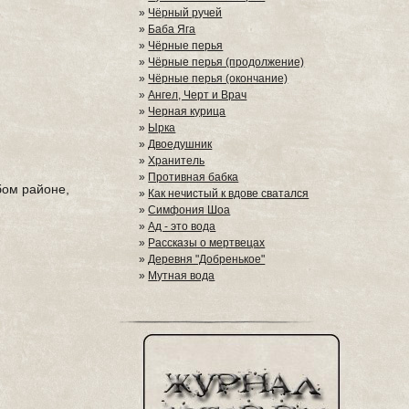
»
Чёрный ручей
»
Баба Яга
»
Чёрные перья
»
Чёрные перья (продолжение)
»
Чёрные перья (окончание)
»
Ангел, Черт и Врач
»
Черная курица
»
Ырка
»
Двоедушник
»
Хранитель
»
Противная бабка
бом районе,
»
Как нечистый к вдове сватался
»
Симфония Шоа
»
Ад - это вода
»
Рассказы о мертвецах
»
Деревня "Добренькое"
»
Мутная вода