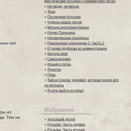
Мистические истории о нововятских лесах
»
Ни гводя, ни жезла
»
Тени
»
Последняя бутылка
»
Чудеса наших лесов
»
Могила инопланетянина
»
Радио Пхеньяна
»
Неожиданные похороны
нных сил.
»
Призрачная электричка 3. Часть 2
»
И снова подборка из комментариев
»
Могила фей
»
Сверхчеловек
»
Коньяк и розы
»
Лунатик
»
Пока
»
Тайна Синска: деревня, которая знала всё,
но молчала
»
Я хочу выйти из игры!
Избранное
уры из
да. Тем не
»
Уносящий детей
»
Русалка. Часть первая
»
Русалка. Часть вторая