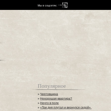
-->
Мы в соцсетях:
Популярное
»
Чертовщина
»
Нехорошая квартира?
»
Нечто в поле
»
«Три дня плутал и вернулся седой».