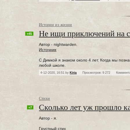
Истории из жизни
Не ищи приключений на с
+45
Автор - nightwarden.
Источник
С Димкой я знаком около 4 лет. Когда мы позн
любой школе.
4-12-2020, 16:51 by
Kiria
Просмотров: 9 272
Коммент
Стихи
Сколько лет уж прошло к
+7
Автор - я.
Грустный стих