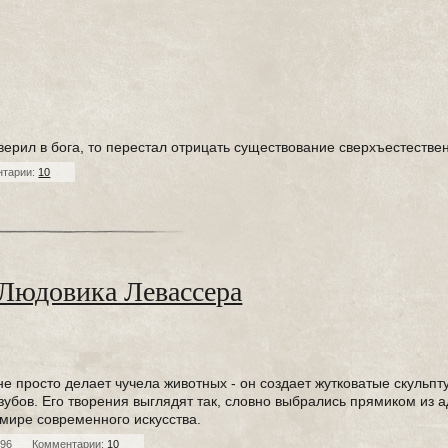
оверил в бога, то перестал отрицать существование сверхъестестве
нтарии:
10
 Людовика Левассера
е просто делает чучела животных - он создает жутковатые скульпт
 зубов. Его творения выглядят так, словно выбрались прямиком из а
 мире современного искусства.
396
Комментарии:
10