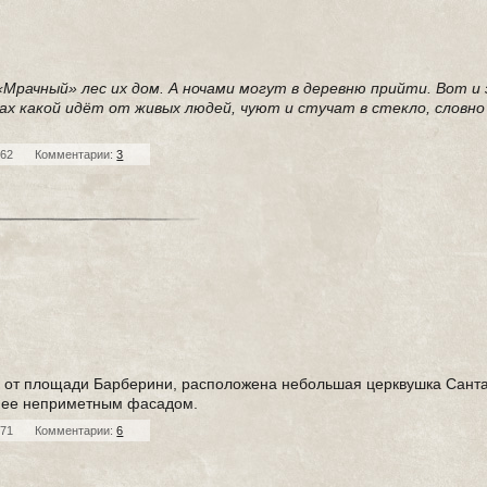
«Мрачный» лес их дом. А ночами могут в деревню прийти. Вот и
х какой идёт от живых людей, чуют и стучат в стекло, словно 
462
Комментарии:
3
о от площади Барберини, расположена небольшая церквушка Сант
за ее неприметным фасадом.
071
Комментарии:
6