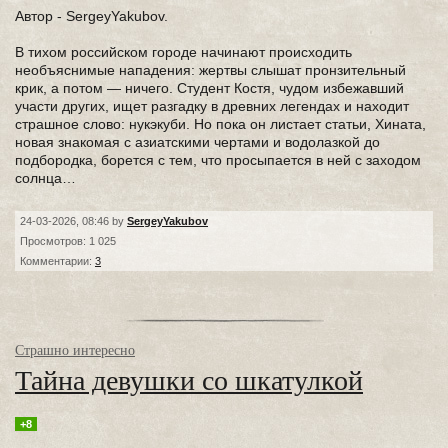
Автор - SergeyYakubov.
В тихом российском городе начинают происходить
необъяснимые нападения: жертвы слышат пронзительный
крик, а потом — ничего. Студент Костя, чудом избежавший
участи других, ищет разгадку в древних легендах и находит
страшное слово: нукэкуби. Но пока он листает статьи, Хината,
новая знакомая с азиатскими чертами и водолазкой до
подбородка, борется с тем, что просыпается в ней с заходом
солнца…
24-03-2026, 08:46 by
SergeyYakubov
Просмотров: 1 025
Комментарии:
3
Страшно интересно
Тайна девушки со шкатулкой
+8