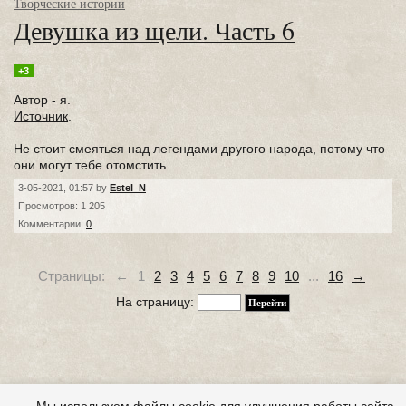
Творческие истории
Девушка из щели. Часть 6
+3
Автор - я.
Источник
.
Не стоит смеяться над легендами другого народа, потому что
они могут тебе отомстить.
3-05-2021, 01:57 by
Estel_N
Просмотров: 1 205
Комментарии:
0
Страницы:
←
1
2
3
4
5
6
7
8
9
10
...
16
→
На страницу: