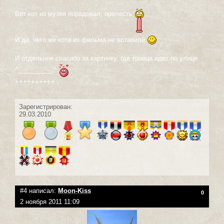
Вот кот из музея порадовал, прелесть
И да, чего же кота из фильма не вставили
И отдельное спасибо за картинку, где троица идет по улице
^__________^
++++++++++
Зарегистрирован:
29.03.2010
#4 написал:
Moon-Kiss
0
2 ноября 2011 11:09