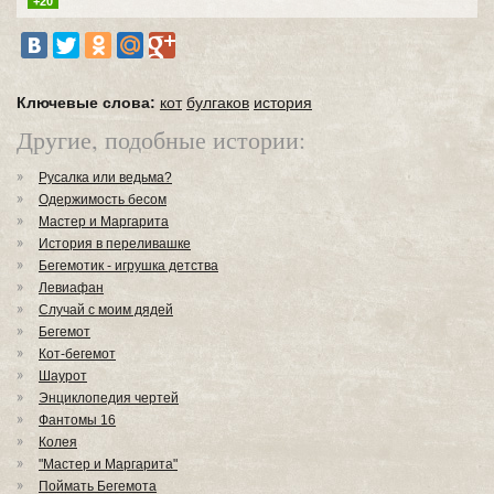
+20
Ключевые слова:
кот
булгаков
история
Другие, подобные истории:
Русалка или ведьма?
Одержимость бесом
Мастер и Маргарита
История в переливашке
Бегемотик - игрушка детства
Левиафан
Случай с моим дядей
Бегемот
Кот-бегемот
Шаурот
Энциклопедия чертей
Фантомы 16
Колея
"Мастер и Маргарита"
Поймать Бегемота