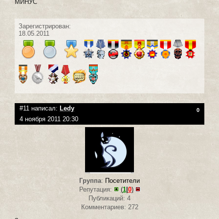
МИНУС
Зарегистрирован:
18.05.2011
#11 написал:
Ledy
0
4 ноября 2011 20:30
Группа
:
Посетители
Репутация:
(
1
|
0
)
Публикаций: 4
Комментариев: 272