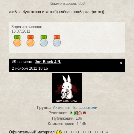
Комментариев: 858
люблю булгакова и котов)) клёвая подборка фоток))
Зарегистрирован:
13.07.2011
#9 написал:
Jon Black J.R.
0
2 ноября 2011 18:16
Группа
:
Активные Пользователи
Репутация:
(
0
|
0
)
Публикаций: 186
Комментариев: 1 145
Офигительный материал
++++++++++++++++++=