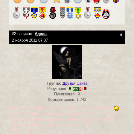
#2 написал:
Адель
0
2 ноября 2011 07:37
Группа
:
Друзья Сайта
Репутация:
(
32
|
0
)
Публикаций: 9
Комментариев: 1 743
Обожаю этого персонажа! И вообще всех толстых котов
Про приблудного кота в музее Булгакова интересный факт.
Возможно его сами работники музея и подкинули, чтобы
туристов удивить, но все равно) прикольно)
ставлю + котэ