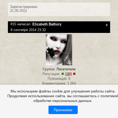
Зарегистрирован:
21.05.2012
#15 написал:
Elizabeth Bathory
0
8 сентября 2014 23:32
Группа
:
Посетители
Репутация:
(
1
|
0
)
Публикаций: 8
Комментариев: 1 054
Обаятельный котэ +
Мы используем файлы cookie для улучшения работы сайта.
Продолжая использование сайта, вы соглашаетесь с политико
обработки персональных данных.
Зарегистрирован:
17.06.2013
Принимаю