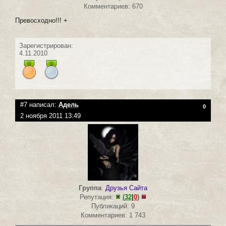
Комментариев: 670
Превосходно!!! +
Зарегистрирован:
4.11.2010
#7 написал:
Адель
0
2 ноября 2011 13:49
Группа
:
Друзья Сайта
Репутация:
(
32
|
0
)
Публикаций: 9
Комментариев: 1 743