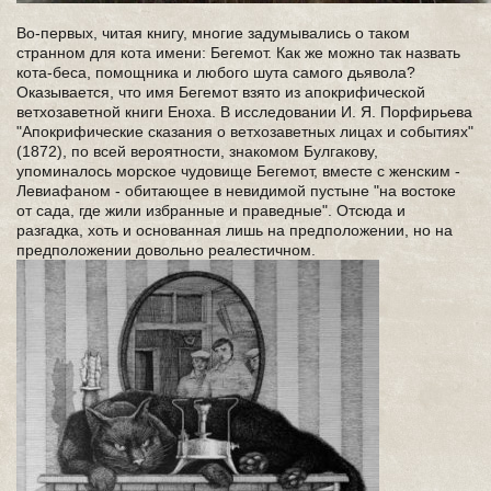
Во-первых, читая книгу, многие задумывались о таком
странном для кота имени: Бегемот. Как же можно так назвать
кота-беса, помощника и любого шута самого дьявола?
Оказывается, что имя Бегемот взято из апокрифической
ветхозаветной книги Еноха. В исследовании И. Я. Порфирьева
"Апокрифические сказания о ветхозаветных лицах и событиях"
(1872), по всей вероятности, знакомом Булгакову,
упоминалось морское чудовище Бегемот, вместе с женским -
Левиафаном - обитающее в невидимой пустыне "на востоке
от сада, где жили избранные и праведные". Отсюда и
разгадка, хоть и основанная лишь на предположении, но на
предположении довольно реалестичном.