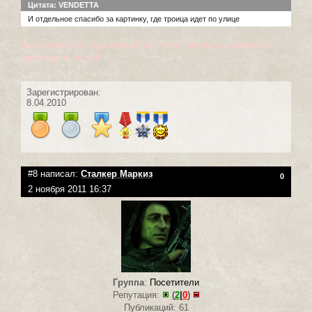
Цитата: VENDETTA
И отдельное спасибо за картинку, где троица идет по улице
ага! прелесть) когда первый раз тему смотрела некоторых
картинок не было)(
Зарегистрирован:
8.04.2010
#8 написал:
Сталкер Маркиз
0
2 ноября 2011 16:37
Группа
:
Посетители
Репутация:
(
2
|
0
)
Публикаций: 61