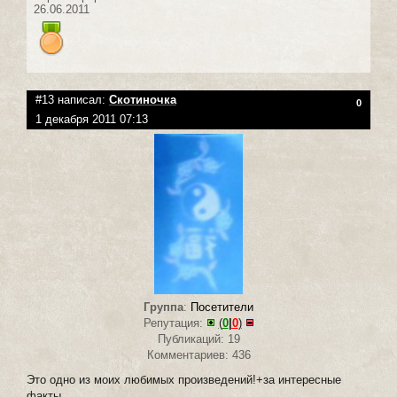
26.06.2011
#13 написал:
Скотиночка
0
1 декабря 2011 07:13
Группа
:
Посетители
Репутация:
(
0
|
0
)
Публикаций: 19
Комментариев: 436
Это одно из моих любимых произведений!+за интересные
факты.