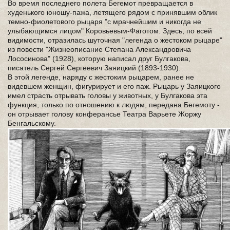
Во время последнего полета Бегемот превращается в
худенького юношу-пажа, летящего рядом с принявшим облик
темно-фиолетового рыцаря "с мрачнейшим и никогда не
улыбающимся лицом" Коровьевым-Фаготом. Здесь, по всей
видимости, отразилась шуточная "легенда о жестоком рыцаре"
из повести "Жизнеописание Степана Александровича
Лососинова" (1928), которую написал друг Булгакова,
писатель Сергей Сергеевич Заяицкий (1893-1930).
В этой легенде, наряду с жестоким рыцарем, ранее не
видевшем женщин, фигурирует и его паж. Рыцарь у Заяицкого
имел страсть отрывать головы у животных, у Булгакова эта
функция, только по отношению к людям, передана Бегемоту -
он отрывает голову конферансье Театра Варьете Жоржу
Бенгальскому.