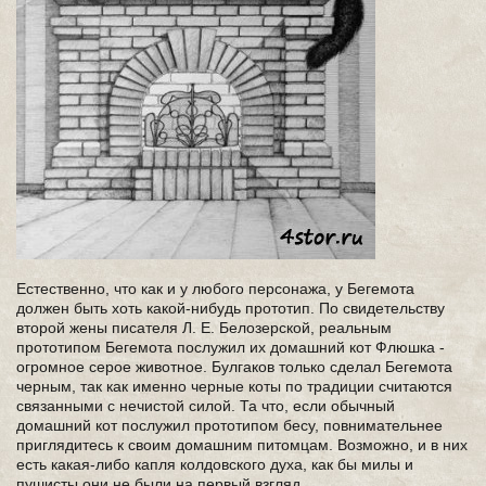
Естественно, что как и у любого персонажа, у Бегемота
должен быть хоть какой-нибудь прототип. По свидетельству
второй жены писателя Л. Е. Белозерской, реальным
прототипом Бегемота послужил их домашний кот Флюшка -
огромное серое животное. Булгаков только сделал Бегемота
черным, так как именно черные коты по традиции считаются
связанными с нечистой силой. Та что, если обычный
домашний кот послужил прототипом бесу, повнимательнее
приглядитесь к своим домашним питомцам. Возможно, и в них
есть какая-либо капля колдовского духа, как бы милы и
пушисты они не были на первый взгляд.