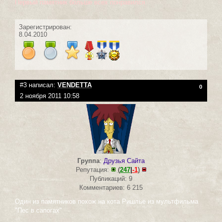
Первый памятник больше всех понравился
Зарегистрирован:
8.04.2010
#3 написал:
VENDETTA
0
2 ноября 2011 10:58
Группа
:
Друзья Сайта
Репутация:
(
247
|
-1
)
Публикаций: 9
Комментариев: 6 215
Один из памятников похож на кота Ришлье из мультфильма
"Пес в сапогах"