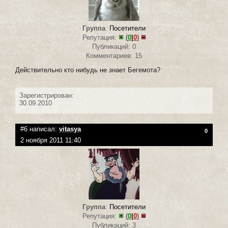
Группа
:
Посетители
Репутация:
(
0
|
0
)
Публикаций: 0
Комментариев: 15
Действительно кто нибудь не знает Бегемота?
Зарегистрирован:
30.09.2010
#6 написал:
vitasya
0
2 ноября 2011 11:40
Группа
:
Посетители
Репутация:
(
0
|
0
)
Публикаций: 3