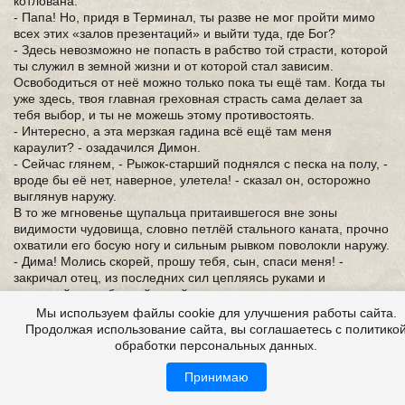
котлована.
- Папа! Но, придя в Терминал, ты разве не мог пройти мимо
всех этих «залов презентаций» и выйти туда, где Бог?
- Здесь невозможно не попасть в рабство той страсти, которой
ты служил в земной жизни и от которой стал зависим.
Освободиться от неё можно только пока ты ещё там. Когда ты
уже здесь, твоя главная греховная страсть сама делает за
тебя выбор, и ты не можешь этому противостоять.
- Интересно, а эта мерзкая гадина всё ещё там меня
караулит? - озадачился Димон.
- Сейчас глянем, - Рыжок-старший поднялся с песка на полу, -
вроде бы её нет, наверное, улетела! - сказал он, осторожно
выглянув наружу.
В то же мгновенье щупальца притаившегося вне зоны
видимости чудовища, словно петлёй стального каната, прочно
охватили его босую ногу и сильным рывком поволокли наружу.
- Дима! Молись скорей, прошу тебя, сын, спаси меня! -
закричал отец, из последних сил цепляясь руками и
оставшейся свободной ногой за камни у выхода.
- Сейчас! Кирие Ису Хрис... Господи! Иисусе Христе! Помилуй
Мы используем файлы cookie для улучшения работы сайта.
меня и моего папу! Господи! Помоги! Ангел Хранитель мой!
Продолжая использование сайта, вы соглашаетесь с политико
Помоги нам! - из глубины души закричал Димка, встав на
обработки персональных данных.
колени.
Вспышка такого яркого света озарила пещеру, что Димке
Принимаю
пришлось зажмуриться. Но даже сквозь прищуренные глаза он