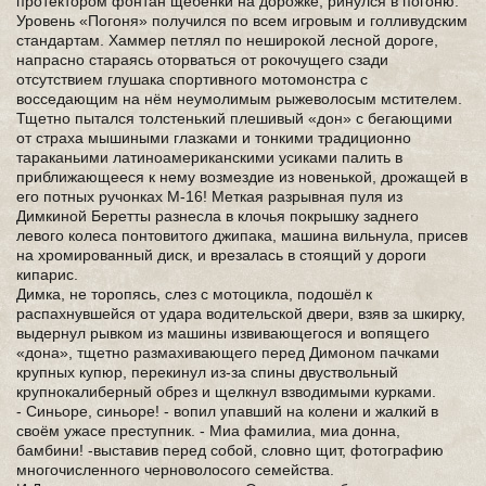
протектором фонтан щебёнки на дорожке, ринулся в погоню.
Уровень «Погоня» получился по всем игровым и голливудским
стандартам. Хаммер петлял по неширокой лесной дороге,
напрасно стараясь оторваться от рокочущего сзади
отсутствием глушака спортивного мотомонстра с
восседающим на нём неумолимым рыжеволосым мстителем.
Тщетно пытался толстенький плешивый «дон» с бегающими
от страха мышиными глазками и тонкими традиционно
тараканьими латиноамериканскими усиками палить в
приближающееся к нему возмездие из новенькой, дрожащей в
его потных ручонках М-16! Меткая разрывная пуля из
Димкиной Беретты разнесла в клочья покрышку заднего
левого колеса понтовитого джипака, машина вильнула, присев
на хромированный диск, и врезалась в стоящий у дороги
кипарис.
Димка, не торопясь, слез с мотоцикла, подошёл к
распахнувшейся от удара водительской двери, взяв за шкирку,
выдернул рывком из машины извивающегося и вопящего
«дона», тщетно размахивающего перед Димоном пачками
крупных купюр, перекинул из-за спины двуствольный
крупнокалиберный обрез и щелкнул взводимыми курками.
- Синьоре, синьоре! - вопил упавший на колени и жалкий в
своём ужасе преступник. - Миа фамилиа, миа донна,
бамбини! -выставив перед собой, словно щит, фотографию
многочисленного черноволосого семейства.