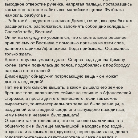
выходное отверстие ручейка, напрягая пальцы, постаравшись
как можно плотнее забить все малейшие щелки. Футболка
намокла, разбухла и...
- Работает! - радостно заплясал Димон, глядя, как ручеёк стал
расширяться, расползаться, заполнять собой дно колодца. -
Спасибо тебе, Вестник!
Он ни на секунду не усомнился, что спасительное решение
пришло ему от Вестника с помощью призыва из пяти слов,
данного стариком Афанасием. Вода прибывала. Оставалось
только ждать.
Время тянулось ужасно долго. Сперва вода дошла Димону
колен, затем поднялась до пояса, подобралась к подбородку,
накрыла его с головой...
Димон вдруг обнаружил потрясающую вещь - он может
дышать под водой!
Нет, не в том смысле дышать, в каком дышало его земное
бренное тело, валявшееся сейчас на топчане в Афанасиевой
сторожке, а просто для его нынешнего, если так можно
выразиться, тонкоматериального тела не было разницы, в
воздушной или в водной среде оно вынуждено находиться,
-ему нечем и незачем было дышать!
Открытие так потрясло его, что он, словно мальчишка, а в
общем-то он и был ещё мальчишкой, находясь под водой,
открывал и закрывал рот, крутился, переворачивался, делал
головокружительные сальто-мортале и даже смеялся с