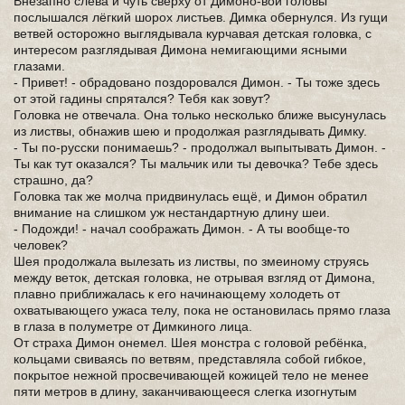
Внезапно слева и чуть сверху от Димоно-вой головы
послышался лёгкий шорох листьев. Димка обернулся. Из гущи
ветвей осторожно выглядывала курчавая детская головка, с
интересом разглядывая Димона немигающими ясными
глазами.
- Привет! - обрадовано поздоровался Димон. - Ты тоже здесь
от этой гадины спрятался? Тебя как зовут?
Головка не отвечала. Она только несколько ближе высунулась
из листвы, обнажив шею и продолжая разглядывать Димку.
- Ты по-русски понимаешь? - продолжал выпытывать Димон. -
Ты как тут оказался? Ты мальчик или ты девочка? Тебе здесь
страшно, да?
Головка так же молча придвинулась ещё, и Димон обратил
внимание на слишком уж нестандартную длину шеи.
- Подожди! - начал соображать Димон. - А ты вообще-то
человек?
Шея продолжала вылезать из листвы, по змеиному струясь
между веток, детская головка, не отрывая взгляд от Димона,
плавно приближалась к его начинающему холодеть от
охватывающего ужаса телу, пока не остановилась прямо глаза
в глаза в полуметре от Димкиного лица.
От страха Димон онемел. Шея монстра с головой ребёнка,
кольцами свиваясь по ветвям, представляла собой гибкое,
покрытое нежной просвечивающей кожицей тело не менее
пяти метров в длину, заканчивающееся слегка изогнутым