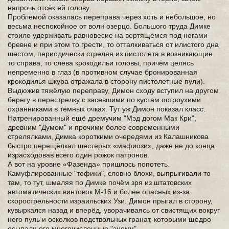
напрочь отсёк ей голову.
Проблемой оказалась переправа через хоть и небольшое, но
весьма неспокойное от волн озерцо. Большого труда Димке
стоило удерживать равновесие на вертящемся под ногами
бревне и при этом то грести, то отталкиваться от илистого дна
шестом, периодически стреляя из пистолета в возникающие
то справа, то слева крокодильи головы, причём целясь
непременно в глаз (в противном случае бронированная
крокодилья шкура отражала в сторону пистолетные пули).
Выдюжив тяжёлую переправу, Димон сходу вступил на другом
берегу в перестрелку с засевшими по кустам остроухими
охранниками в тёмных очках. Тут уж Димон показал класс.
Натренированный ещё дремучим "Мэд догом Мак Кри",
древним "Думом" и прочими более современными
стрелялками, Димка короткими очередями из Калашникова
быстро перещёлкал шестерых «мафиози», даже не до конца
израсходовав всего один рожок патронов.
А вот на уровне «Фазенда» пришлось попотеть.
Камуфлированные "тофики", словно блохи, выпрыгивали то
там, то тут, шмаляя по Димке почём зря из штатовских
автоматических винтовок М-16 и более опасных из-за
скорострельности израильских Узи. Димон прыгал в сторону,
кувыркался назад и вперёд, уворачиваясь от свистящих вокруг
него пуль и осколков подствольных гранат, которыми щедро
осыпали его многочисленные "энеми".