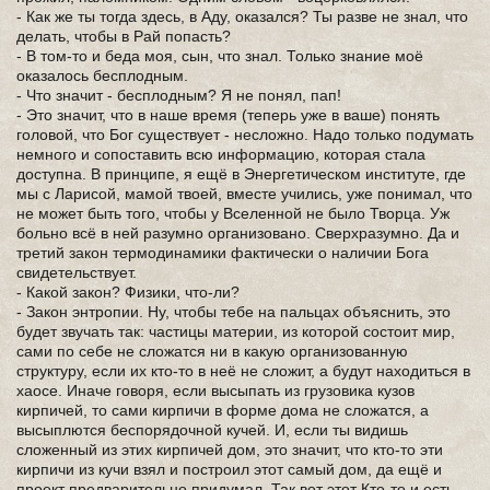
- Как же ты тогда здесь, в Аду, оказался? Ты разве не знал, что
делать, чтобы в Рай попасть?
- В том-то и беда моя, сын, что знал. Только знание моё
оказалось бесплодным.
- Что значит - бесплодным? Я не понял, пап!
- Это значит, что в наше время (теперь уже в ваше) понять
головой, что Бог существует - несложно. Надо только подумать
немного и сопоставить всю информацию, которая стала
доступна. В принципе, я ещё в Энергетическом институте, где
мы с Ларисой, мамой твоей, вместе учились, уже понимал, что
не может быть того, чтобы у Вселенной не было Творца. Уж
больно всё в ней разумно организовано. Сверхразумно. Да и
третий закон термодинамики фактически о наличии Бога
свидетельствует.
- Какой закон? Физики, что-ли?
- Закон энтропии. Ну, чтобы тебе на пальцах объяснить, это
будет звучать так: частицы материи, из которой состоит мир,
сами по себе не сложатся ни в какую организованную
структуру, если их кто-то в неё не сложит, а будут находиться в
хаосе. Иначе говоря, если высыпать из грузовика кузов
кирпичей, то сами кирпичи в форме дома не сложатся, а
высыплются беспорядочной кучей. И, если ты видишь
сложенный из этих кирпичей дом, это значит, что кто-то эти
кирпичи из кучи взял и построил этот самый дом, да ещё и
проект предварительно придумал. Так вот этот Кто-то и есть