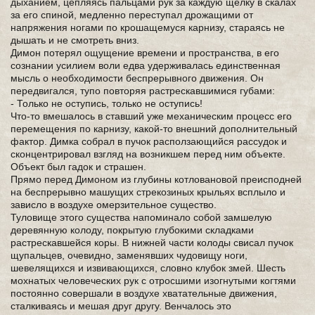
дыханием, цепляясь пальцами рук за каждую щёлку в скалах
за его спиной, медленно переступал дрожащими от
напряжения ногами по крошащемуся карнизу, стараясь не
дышать и не смотреть вниз.
Димон потерял ощущение времени и пространства, в его
сознании усилием воли едва удерживалась единственная
мысль о необходимости беспрерывного движения. Он
передвигался, тупо повторяя растрескавшимися губами:
- Только не оступись, только не оступись!
Что-то вмешалось в ставший уже механическим процесс его
перемещения по карнизу, какой-то внешний дополнительный
фактор. Димка собрал в пучок расползающийся рассудок и
сконцентрировал взгляд на возникшем перед ним объекте.
Объект был гадок и страшен.
Прямо перед Димоном из глубины котловановой преисподней
на беспрерывно машущих стрекозиных крыльях всплыло и
зависло в воздухе омерзительное существо.
Туловище этого существа напоминало собой замшелую
деревянную колоду, покрытую глубокими складками
растрескавшейся коры. В нижней части колоды свисал пучок
щупальцев, очевидно, заменявших чудовищу ноги,
шевелящихся и извивающихся, словно клубок змей. Шесть
мохнатых человеческих рук с отросшими изогнутыми когтями
постоянно совершали в воздухе хватательные движения,
сталкиваясь и мешая друг другу. Венчалось это