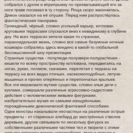
собрался с духом и вприпрыжку по прихватывающей его за
ноги траве поскакал в ту сторону. Роща скоро закончилась,
Димон оказался на её опушке. Перед ним распростёрлась
фантастическая панорама.
Громадный, чёрный, словно угольный карьер, котлован
круговыми террасами спускался вниз к невидимому в глубине
дну. На всех террасах кипела какая-то странная,
параноидальная жизнь, словно все самые безумные ночные
кошмары собрались здесь воедино в какой-то глобальной
бессмысленной шоу-презентации.
Странные существа - полулюди-полузвери-полурастения -
кишели по всему пространству котлована, передвигаясь на
ногах, руках, ползком, скачками, перелетая с террасы на
террасу на всех видах птичьих, насекомоподобных, летуче-
мышиных и прочих оперённых и перепончатых крыльев.
Все эти мерзковато-жуткие существа, словно злые дети с
куклами, совершали различные агрессивно-садистские
действия с человеческими живыми фигурками,
изобретательно мучая их самыми изощрёнными,
порождёнными демонической фантазией способами.
Одни монстры накалывали несчастных на различные острые
предметы - от старинных алебард до заострённых стволов
деревьев, другие связывали по нескольку фигурок их
собственными различными частями тел и творили с этими
живыми связками всякие непотребства, третьи жевали и