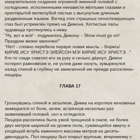
омерзительное создание огромной змеиной головой с
холодными, исполненными ненависти жёлтыми глазами и
приоткрытой мелкозубой пастью с высунутым длинным
раздвоенным языком. Взгляд этих страшных гипнотизирующих
глаз был устремлён прямо на Димона. Когтистые лапы
чудовища протянулись к нему.
"Ну, вот и всё! - подумалось Димону. - Show must go on!
Праздник жизни закончен!"
"Нет! - словно перебила первую новая мысль. - Борись!
КИРИЕ ИСУ ХРИСТЭ ЭЛЕЙСОН МЭ! КИРИЕ ИСУ ХРИСТЭ..."
Кто-то сзади схватил его за руку и сильно дёрнул, Димон
потерял равновесие и, не успев даже охнуть, кувыркнулся
назад спиной в глубину не замеченной им прежде расселины-
пещеры.
ГЛАВА 17
Грохнувшись спиной и затылком, Димка на короткое мгновенье
зажмурился от боли, затем, встряхнув несколько раз
зазвеневшей головой, сел и огляделся.
Пещера-расселина была узкой трещиной в скале, не более
двух метров шириной на уровне пола, сужающейся кверху и
уходящей вглубь каменного массива метров на десять-
двенадцать. Пол пещеры был покрыт крупным, вперемежку с