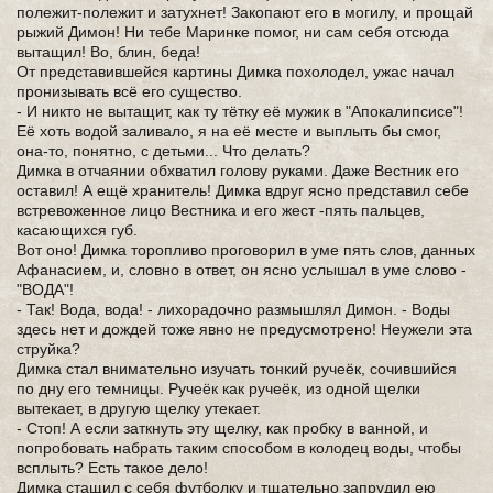
полежит-полежит и затухнет! Закопают его в могилу, и прощай
рыжий Димон! Ни тебе Маринке помог, ни сам себя отсюда
вытащил! Во, блин, беда!
От представившейся картины Димка похолодел, ужас начал
пронизывать всё его существо.
- И никто не вытащит, как ту тётку её мужик в "Апокалипсисе"!
Её хоть водой заливало, я на её месте и выплыть бы смог,
она-то, понятно, с детьми... Что делать?
Димка в отчаянии обхватил голову руками. Даже Вестник его
оставил! А ещё хранитель! Димка вдруг ясно представил себе
встревоженное лицо Вестника и его жест -пять пальцев,
касающихся губ.
Вот оно! Димка торопливо проговорил в уме пять слов, данных
Афанасием, и, словно в ответ, он ясно услышал в уме слово -
"ВОДА"!
- Так! Вода, вода! - лихорадочно размышлял Димон. - Воды
здесь нет и дождей тоже явно не предусмотрено! Неужели эта
струйка?
Димка стал внимательно изучать тонкий ручеёк, сочившийся
по дну его темницы. Ручеёк как ручеёк, из одной щелки
вытекает, в другую щелку утекает.
- Стоп! А если заткнуть эту щелку, как пробку в ванной, и
попробовать набрать таким способом в колодец воды, чтобы
всплыть? Есть такое дело!
Димка стащил с себя футболку и тщательно запрудил ею