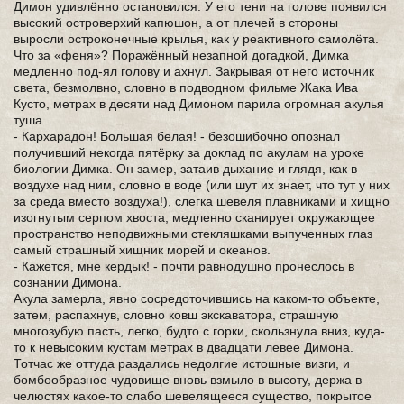
Димон удивлённо остановился. У его тени на голове появился
высокий островерхий капюшон, а от плечей в стороны
выросли остроконечные крылья, как у реактивного самолёта.
Что за «феня»? Поражённый незапной догадкой, Димка
медленно под-ял голову и ахнул. Закрывая от него источник
света, безмолвно, словно в подводном фильме Жака Ива
Кусто, метрах в десяти над Димоном парила огромная акулья
туша.
- Кархарадон! Большая белая! - безошибочно опознал
получивший некогда пятёрку за доклад по акулам на уроке
биологии Димка. Он замер, затаив дыхание и глядя, как в
воздухе над ним, словно в воде (или шут их знает, что тут у них
за среда вместо воздуха!), слегка шевеля плавниками и хищно
изогнутым серпом хвоста, медленно сканирует окружающее
пространство неподвижными стекляшками выпученных глаз
самый страшный хищник морей и океанов.
- Кажется, мне кердык! - почти равнодушно пронеслось в
сознании Димона.
Акула замерла, явно сосредоточившись на каком-то объекте,
затем, распахнув, словно ковш экскаватора, страшную
многозубую пасть, легко, будто с горки, скользнула вниз, куда-
то к невысоким кустам метрах в двадцати левее Димона.
Тотчас же оттуда раздались недолгие истошные визги, и
бомбообразное чудовище вновь взмыло в высоту, держа в
челюстях какое-то слабо шевелящееся существо, покрытое