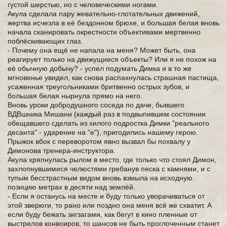
густой шерстью, но с человеческими ногами.
Акула сделала пару жевательно-глотательных движений,
жертва исчезла в её бездонном брюхе, и большая белая вновь
начала сканировать окрестности объективами мертвенно
поблёскивающих глаз.
- Почему она ещё не напала на меня? Может быть, она
реагирует только на движущиеся объекты? Или я не похож на
её обычную добычу? - успел подумать Димка и в то же
мгновенье увидел, как снова распахнулась страшная пастища,
усаженная треугольниками бритвенно острых зубов, и
большая белая нырнула прямо на него.
Вновь уроки добродушного соседа по даче, бывшего
ВДВшника Мишани (каждый раз в подвыпившем состоянии
обещавшего сделать из хилого подростка Димки "реального
десанта" - ударение на "е"), пригодились нашему герою.
Прыжок вбок с переворотом явно вызвал бы похвалу у
Димонова тренeра-инструктора.
Акула хряпнулась рылом в место, где только что стоял Димон,
захлопнувшимися челюстями гребанув песка с камнями, и с
тупым бесстрастным видом вновь взмыла на исходную
позицию метрах в десяти над землёй.
- Если я останусь на месте и буду только уворачиваться от
этой зверюги, то рано или поздно она меня всё же схватит. А
если буду бежать зигзагами, как бегут в кино пленные от
выстрелов конвоиров, то шансов не быть проглоченным станет