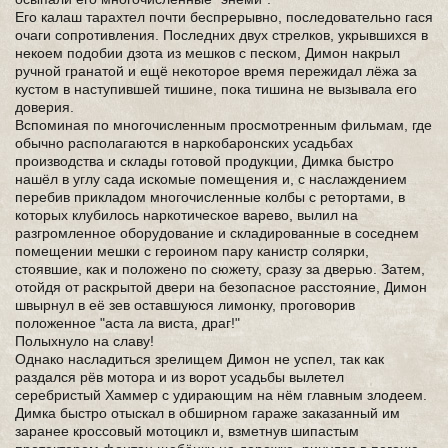
Его калаш тарахтел почти беспрерывно, последовательно гася
очаги сопротивления. Последних двух стрелков, укрывшихся в
некоем подобии дзота из мешков с песком, Димон накрыл
ручной гранатой и ещё некоторое время пережидал лёжа за
кустом в наступившей тишине, пока тишина не вызывала его
доверия.
Вспоминая по многочисленным просмотренным фильмам, где
обычно располагаются в наркобаронских усадьбах
производства и склады готовой продукции, Димка быстро
нашёл в углу сада искомые помещения и, с наслаждением
перебив прикладом многочисленные колбы с ретортами, в
которых клубилось наркотическое варево, вылил на
разгромленное оборудование и складированные в соседнем
помещении мешки с героином пару канистр солярки,
стоявшие, как и положено по сюжету, сразу за дверью. Затем,
отойдя от раскрытой двери на безопасное расстояние, Димон
швырнул в её зев оставшуюся лимонку, проговорив
положенное "аста ла виста, драг!"
Полыхнуло на славу!
Однако насладиться зрелищем Димон не успел, так как
раздался рёв мотора и из ворот усадьбы вылетел
серебристый Хаммер с удирающим на нём главным злодеем.
Димка быстро отыскал в обширном гараже заказанный им
заранее кроссовый мотоцикл и, взметнув шипастым