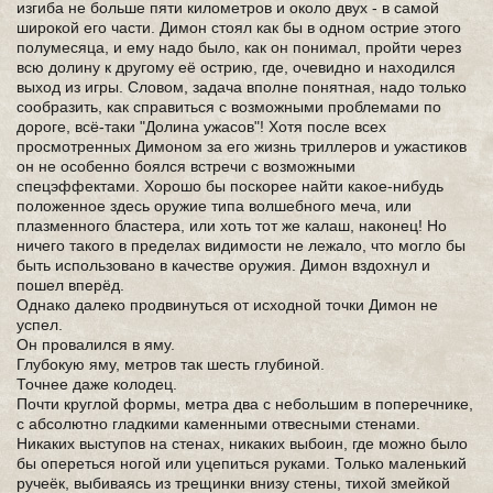
изгиба не больше пяти километров и около двух - в самой
широкой его части. Димон стоял как бы в одном острие этого
полумесяца, и ему надо было, как он понимал, пройти через
всю долину к другому её острию, где, очевидно и находился
выход из игры. Словом, задача вполне понятная, надо только
сообразить, как справиться с возможными проблемами по
дороге, всё-таки "Долина ужасов"! Хотя после всех
просмотренных Димоном за его жизнь триллеров и ужастиков
он не особенно боялся встречи с возможными
спецэффектами. Хорошо бы поскорее найти какое-нибудь
положенное здесь оружие типа волшебного меча, или
плазменного бластера, или хоть тот же калаш, наконец! Но
ничего такого в пределах видимости не лежало, что могло бы
быть использовано в качестве оружия. Димон вздохнул и
пошел вперёд.
Однако далеко продвинуться от исходной точки Димон не
успел.
Он провалился в яму.
Глубокую яму, метров так шесть глубиной.
Точнее даже колодец.
Почти круглой формы, метра два с небольшим в поперечнике,
с абсолютно гладкими каменными отвесными стенами.
Никаких выступов на стенах, никаких выбоин, где можно было
бы опереться ногой или уцепиться руками. Только маленький
ручеёк, выбиваясь из трещинки внизу стены, тихой змейкой