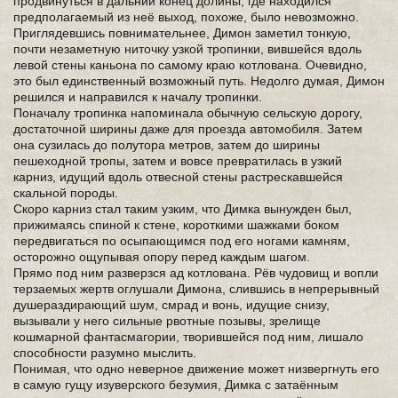
продвинуться в дальний конец долины, где находился
предполагаемый из неё выход, похоже, было невозможно.
Приглядевшись повнимательнее, Димон заметил тонкую,
почти незаметную ниточку узкой тропинки, вившейся вдоль
левой стены каньона по самому краю котлована. Очевидно,
это был единственный возможный путь. Недолго думая, Димон
решился и направился к началу тропинки.
Поначалу тропинка напоминала обычную сельскую дорогу,
достаточной ширины даже для проезда автомобиля. Затем
она сузилась до полутора метров, затем до ширины
пешеходной тропы, затем и вовсе превратилась в узкий
карниз, идущий вдоль отвесной стены растрескавшейся
скальной породы.
Скоро карниз стал таким узким, что Димка вынужден был,
прижимаясь спиной к стене, короткими шажками боком
передвигаться по осыпающимся под его ногами камням,
осторожно ощупывая опору перед каждым шагом.
Прямо под ним разверзся ад котлована. Рёв чудовищ и вопли
терзаемых жертв оглушали Димона, слившись в непрерывный
душераздирающий шум, смрад и вонь, идущие снизу,
вызывали у него сильные рвотные позывы, зрелище
кошмарной фантасмагории, творившейся под ним, лишало
способности разумно мыслить.
Понимая, что одно неверное движение может низвергнуть его
в самую гущу изуверского безумия, Димка с затаённым