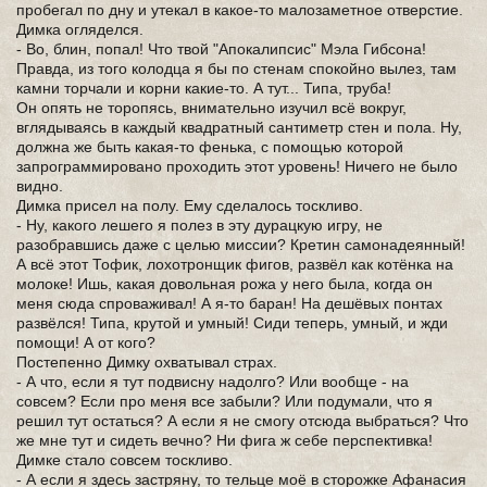
пробегал по дну и утекал в какое-то малозаметное отверстие.
Димка огляделся.
- Во, блин, попал! Что твой "Апокалипсис" Мэла Гибсона!
Правда, из того колодца я бы по стенам спокойно вылез, там
камни торчали и корни какие-то. А тут... Типа, труба!
Он опять не торопясь, внимательно изучил всё вокруг,
вглядываясь в каждый квадратный сантиметр стен и пола. Ну,
должна же быть какая-то фенька, с помощью которой
запрограммировано проходить этот уровень! Ничего не было
видно.
Димка присел на полу. Ему сделалось тоскливо.
- Ну, какого лешего я полез в эту дурацкую игру, не
разобравшись даже с целью миссии? Кретин самонадеянный!
А всё этот Тофик, лохотронщик фигов, развёл как котёнка на
молоке! Ишь, какая довольная рожа у него была, когда он
меня сюда спроваживал! А я-то баран! На дешёвых понтах
развёлся! Типа, крутой и умный! Сиди теперь, умный, и жди
помощи! А от кого?
Постепенно Димку охватывал страх.
- А что, если я тут подвисну надолго? Или вообще - на
совсем? Если про меня все забыли? Или подумали, что я
решил тут остаться? А если я не смогу отсюда выбраться? Что
же мне тут и сидеть вечно? Ни фига ж себе перспективка!
Димке стало совсем тоскливо.
- А если я здесь застряну, то тельце моё в сторожке Афанасия