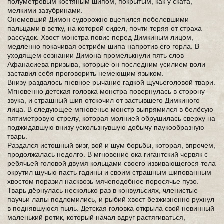
полуметровым костяным шипом, покрытым, как у ската,
мелкими зазубринами.
Онемевший Димон судорожно вцепился побелевшими
пальцами в ветку, на которой сидел, почти теряя от страха
рассудок. Хвост монстра повис перед Димкиным лицом,
медленно покачивая остриём шипа напротив его горла. В
уходящем сознании Димона промелькнули пять слов
Афанасиева призыва, которые он последним усилием воли
заставил себя проговорить немеющим языком.
Внизу раздалось гневное рычание гадкой щучьеголовой твари.
Мгновенно детская головка монстра повернулась в сторону
звука, и страшный шип отскочил от застывшего Димкиного
лица. В следующее мгновенье монстр выпрямился в белёсую
пятиметровую стрелу, которая молнией обрушилась сверху на
поджидавшую внизу ускользнувшую добычу паукообразную
тварь.
Раздался истошный визг, вой и шум борьбы, которая, впрочем,
продолжалась недолго. В мгновение ока гигантский червяк с
ребячьей головой двумя кольцами своего извивающегося тела
окрутил щучью пасть гадины и своим страшным шипованным
хвостом поразил насквозь мячеподобное поросячье пузо.
Тварь дёрнулась несколько раз в конвульсиях, членистые
паучьи лапы подломились, и рыбий хвост безжизненно рухнул
в поднявшуюся пыль. Детская головка открыла свой невинный
маленький ротик, который начал вдруг растягиваться,