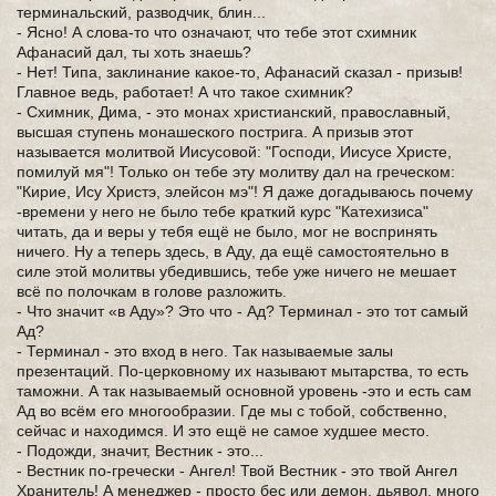
терминальский, разводчик, блин...
- Ясно! А слова-то что означают, что тебе этот схимник
Афанасий дал, ты хоть знаешь?
- Нет! Типа, заклинание какое-то, Афанасий сказал - призыв!
Главное ведь, работает! А что такое схимник?
- Схимник, Дима, - это монах христианский, православный,
высшая ступень монашеского пострига. А призыв этот
называется молитвой Иисусовой: "Господи, Иисусе Христе,
помилуй мя"! Только он тебе эту молитву дал на греческом:
"Кирие, Ису Христэ, элейсон мэ"! Я даже догадываюсь почему
-времени у него не было тебе краткий курс "Катехизиса"
читать, да и веры у тебя ещё не было, мог не воспринять
ничего. Ну а теперь здесь, в Аду, да ещё самостоятельно в
силе этой молитвы убедившись, тебе уже ничего не мешает
всё по полочкам в голове разложить.
- Что значит «в Аду»? Это что - Ад? Терминал - это тот самый
Ад?
- Терминал - это вход в него. Так называемые залы
презентаций. По-церковному их называют мытарства, то есть
таможни. А так называемый основной уровень -это и есть сам
Ад во всём его многообразии. Где мы с тобой, собственно,
сейчас и находимся. И это ещё не самое худшее место.
- Подожди, значит, Вестник - это...
- Вестник по-гречески - Ангел! Твой Вестник - это твой Ангел
Хранитель! А менеджер - просто бес или демон, дьявол, много