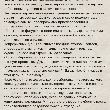
глотали свои жертвы, тут же извергая их из разных отверстий
собственных туловищ и затем пожирая вновь.
Некоторые варили или жарили страдальцев на открытом огне
в различных сосудах. Другие терзали своих подопечных с
помощью самых невообразимых приспособлений и
инструментов, а самые мерзкие твари нанизывали
обнажённые фигурки на цепи или верёвки и украшали этими
жуткими, извивающимися от муки живыми бусами свои
уродливые шеи и туловища.
Непрерывный гул из слившихся воедино стонов и воплей,
вперемешку с рычанием и галдением отвратительных
чудовищ висел над страшным котлованом.
- Прямо Иероним Босх какой-то! - обмерший от охватившей
его жути прошептал Димон, вспомнив часто листавшийся им в
детстве альбом с репродукциями из родительской библиотеки.
- Только, кажется, реально оживший! Да уж! Насчёт ужасов в
этой долине не обманули...
Надо было что-то делать, как-то выбираться из этого жуткого
места. Димон внимательно огляделся вокруг. Слева и справа
на расстоянии около пары километров возвышались
неприступные стены каньона, между ними, начинаясь
практически от самых стен, уходила вдаль и вглубь чаша
кошмарного котлована. Миновать его отверстую чёрную пасть,
преисполненную безумного ужаса и страдания, и