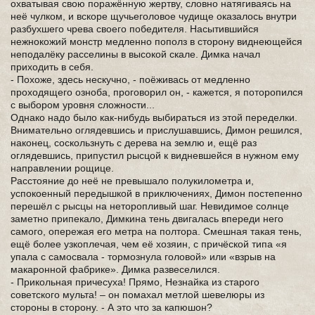
охватывая свою поражённую жертву, словно натягиваясь на
неё чулком, и вскоре щучьеголовое чудище оказалось внутри
разбухшего чрева своего победителя. Насытившийся
нежнокожий монстр медленно пополз в сторону виднеющейся
неподалёку расселины в высокой скале. Димка начал
приходить в себя.
- Похоже, здесь нескучно, - поёживась от медленно
проходящего озноба, проговорил он, - кажется, я поторопился
с выбором уровня сложности...
Однако надо было как-нибудь выбираться из этой переделки.
Внимательно оглядевшись и прислушавшись, Димон решился,
наконец, соскользнуть с дерева на землю и, ещё раз
оглядевшись, припустил рысцой к видневшейся в нужном ему
направлении рощице.
Расстояние до неё не превышало полукилометра и,
успокоенный передышкой в приключениях, Димон постепенно
перешёл с рысцы на неторопливый шаг. Невидимое солнце
заметно припекало, Димкина тень двигалась впереди него
самого, опережая его метра на полтора. Смешная такая тень,
ещё более узкоплечая, чем её хозяин, с причёской типа «я
упала с самосвала - тормознула головой» или «взрыв на
макаронной фабрике». Димка развеселился.
- Прикольная причесуха! Прямо, Незнайка из старого
советского мульта! – он помахал метлой шевелюры из
стороны в сторону. - А это что за капюшон?