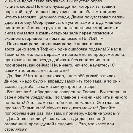
И Димке вдруг стало его жалко. Он опустил обрез.
- Живи, морда! Помни о чужих детях, которых ты травил
наркотой, гад! - и, развернувшись, он пошёл к мотоциклу.
Что-то негромко щёлкнуло сзади, Димка почувствовал легкий
удар в голову. Обернувшись, он успел заметить дымящийся
пистолетный ствол в руках пощажённого им «мафиози» и...
снова оказался в компьютерном зале перед гигантским
экраном с горящей на нём надписью «ТЫ УБИТ!»
- Почти выиграли, почти выиграли, с первого раза! -
восхищено вопил Тофик! - одна ошибочка подвела! У нас в
Темина-ле милость к врагам в программе не предусмотрена,
противника надо всегда добивать без сожаления, а то
проиграете, как сейчас! Ну, ничего, ничего, научитесь! С
вашими-то игровыми талантами!
- Да, блин! Что-то я сплоховал, - поскрёб рыжий затылок
Димон, - надо было и вправду замочить того гада, а то он -
«семья, дети!» - а сам в спину стреляет, тварь!
- Вот, вот, вот! - обрадовано заверещал Тофик. - Вы теперь на
своём опыте убедились, что главное в жизни - мочить и никого
не жалеть! А то - замочат тебя и не пожалеют! Это главное
правило Терминала! Мочите всех, кого можете! Давайте
попробуем ещё раз! Как вам, к примеру, «Долина ужаса»?
- Давай твою долину! - согласился Ди-дон, всё ещё
огорчённый предыдущей неудачей. - Это, что квест или
стрелялка?