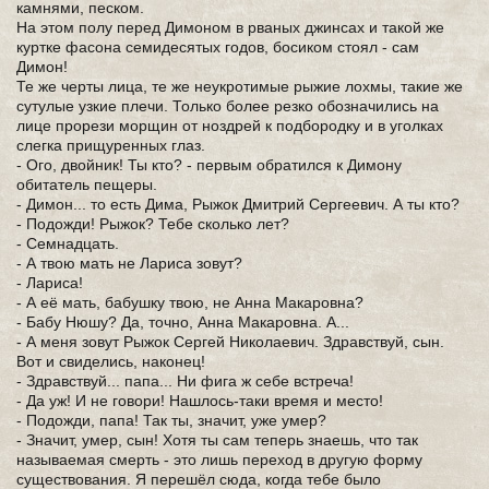
камнями, песком.
На этом полу перед Димоном в рваных джинсах и такой же
куртке фасона семидесятых годов, босиком стоял - сам
Димон!
Те же черты лица, те же неукротимые рыжие лохмы, такие же
сутулые узкие плечи. Только более резко обозначились на
лице прорези морщин от ноздрей к подбородку и в уголках
слегка прищуренных глаз.
- Ого, двойник! Ты кто? - первым обратился к Димону
обитатель пещеры.
- Димон... то есть Дима, Рыжок Дмитрий Сергеевич. А ты кто?
- Подожди! Рыжок? Тебе сколько лет?
- Семнадцать.
- А твою мать не Лариса зовут?
- Лариса!
- А её мать, бабушку твою, не Анна Макаровна?
- Бабу Нюшу? Да, точно, Анна Макаровна. А...
- А меня зовут Рыжок Сергей Николаевич. Здравствуй, сын.
Вот и свиделись, наконец!
- Здравствуй... папа... Ни фига ж себе встреча!
- Да уж! И не говори! Нашлось-таки время и место!
- Подожди, папа! Так ты, значит, уже умер?
- Значит, умер, сын! Хотя ты сам теперь знаешь, что так
называемая смерть - это лишь переход в другую форму
существования. Я перешёл сюда, когда тебе было