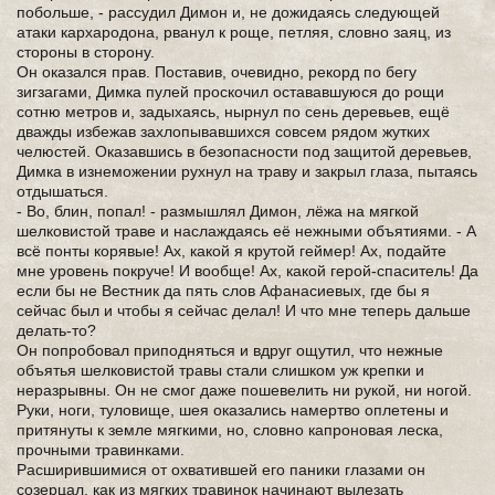
побольше, - рассудил Димон и, не дожидаясь следующей
атаки кархародона, рванул к роще, петляя, словно заяц, из
стороны в сторону.
Он оказался прав. Поставив, очевидно, рекорд по бегу
зигзагами, Димка пулей проскочил остававшуюся до рощи
сотню метров и, задыхаясь, нырнул по сень деревьев, ещё
дважды избежав захлопывавшихся совсем рядом жутких
челюстей. Оказавшись в безопасности под защитой деревьев,
Димка в изнеможении рухнул на траву и закрыл глаза, пытаясь
отдышаться.
- Во, блин, попал! - размышлял Димон, лёжа на мягкой
шелковистой траве и наслаждаясь её нежными объятиями. - А
всё понты корявые! Ах, какой я крутой геймер! Ах, подайте
мне уровень покруче! И вообще! Ах, какой герой-спаситель! Да
если бы не Вестник да пять слов Афанасиевых, где бы я
сейчас был и чтобы я сейчас делал! И что мне теперь дальше
делать-то?
Он попробовал приподняться и вдруг ощутил, что нежные
объятья шелковистой травы стали слишком уж крепки и
неразрывны. Он не смог даже пошевелить ни рукой, ни ногой.
Руки, ноги, туловище, шея оказались намертво оплетены и
притянуты к земле мягкими, но, словно капроновая леска,
прочными травинками.
Расширившимися от охватившей его паники глазами он
созерцал, как из мягких травинок начинают вылезать