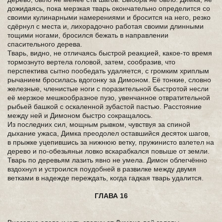
дожидаясь, пока мерзкая тварь окончательно определится со
своими кулинарными намерениями и бросится на него, резко
сдёрнул с места и, лихорадочно работая своими длинными
тощими ногами, бросился бежать в направлении
спасительного дерева.
Тварь, видно, не отличаясь быстрой реакцией, какое-то время
тормознуто вертела головой, затем, сообразив, что
перспектива сытно пообедать удаляется, с громким хриплым
рычанием бросилась вдогонку за Димоном. Её тонкие, словно
железные, членистые ноги с поразительной быстротой несли
её мерзкое мешкообразное пузо, увенчанное отвратительной
рыбьей башкой с оскаленной зубастой пастью. Расстояние
между ней и Димоном быстро сокращалось.
Из последних сил, мощным рывком, чувствуя за спиной
дыхание ужаса, Димка преодолел оставшийся десяток шагов,
в прыжке уцепившись за нижнюю ветку, пружинисто взлетел на
дерево и по-обезьяньи ловко вскарабкался повыше от земли.
Тварь по деревьям лазить явно не умела. Димон облегчённо
вздохнул и устроился поудобней в развилке между двумя
ветками в надежде переждать, когда гадкая тварь удалится.
ГЛАВА 16