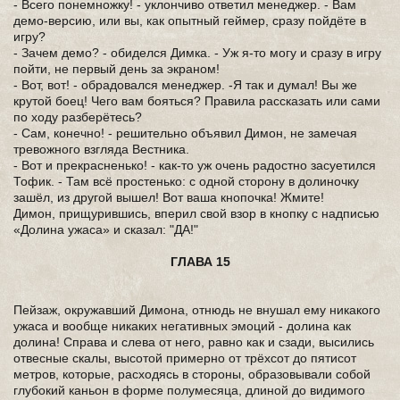
- Всего понемножку! - уклончиво ответил менеджер. - Вам
демо-версию, или вы, как опытный геймер, сразу пойдёте в
игру?
- Зачем демо? - обиделся Димка. - Уж я-то могу и сразу в игру
пойти, не первый день за экраном!
- Вот, вот! - обрадовался менеджер. -Я так и думал! Вы же
крутой боец! Чего вам бояться? Правила рассказать или сами
по ходу разберётесь?
- Сам, конечно! - решительно объявил Димон, не замечая
тревожного взгляда Вестника.
- Вот и прекрасненько! - как-то уж очень радостно засуетился
Тофик. - Там всё простенько: с одной сторону в долиночку
зашёл, из другой вышел! Вот ваша кнопочка! Жмите!
Димон, прищурившись, вперил свой взор в кнопку с надписью
«Долина ужаса» и сказал: "ДА!"
ГЛАВА 15
Пейзаж, окружавший Димона, отнюдь не внушал ему никакого
ужаса и вообще никаких негативных эмоций - долина как
долина! Справа и слева от него, равно как и сзади, высились
отвесные скалы, высотой примерно от трёхсот до пятисот
метров, которые, расходясь в стороны, образовывали собой
глубокий каньон в форме полумесяца, длиной до видимого