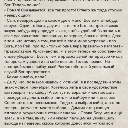
Бог. Теперь понял?
- Понял! Оказывается, всё так просто! Отчего же тогда столько
неверующих?
- Сын, неверующих на самом деле мало. Все во что-нибудь
веруют. Одни - в Бога, другие - в то, что Его нет, третьи свою
какую-нибудь веру придумывают, чтобы удобней было жить в
своё удовольствие, последних, наверное, больше всего. Дело
в том, что истину о том, как всё в этом мире устроено - про
Бога, про Рай, про Ад - только одна вера правильно излагает -
Православное Христианство. Я в этом теперь на собственном
опыте убедился. Всё, о чём в православной литературе читал,
теперь сам увидел и на себе познал. Только поздно. Не
повторяй мою ошибку, сын! Раз уж тебе такой уникальный
случай Бог предоставил.
- Какую ошибку, папа?
- Да ту, что, познакомившись с Истиной, я в последствии этим
знакомством пренебрёг. Хотелось жить в своё удовольствие,
как говорят - по кайфу! А вот тут-то вера начинает мешать,
приходится делать выбор -жить «по кайфу» или «по вере».
Совместить это невозможно. Тогда я и выбрал кайф, а вот он
теперь - результат моего выбора, - Димкин отец окинул
взглядом окружающие стены пещеры. - Слава Богу, что я ещё
здесь, а не там, внизу! - он указал пальцем на узкую щель
выхода из пещеры, сквозь которую доносился жуткий вой