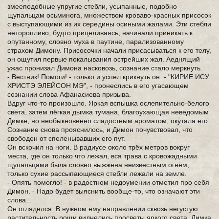
змееподобные упругие стебли, усыпанные, подобно
щупальцам осьминога, множеством кроваво-красных присосок
с выступающими из их середины осиными жалами. Эти стебли
неторопливо, будто прицеливаясь, начинали приникать к
опутанному, словно муха в паутине, парализованному
страхом Димону. Присосочки начали присасываться к его телу,
он ощутил первые покалывания острейших жал. Аеднящий
ужас пронизал Димона насковозь, сознание стало меркнуть.
- Вестник! Помоги! - только и успел крикнуть он. - "КИРИЕ ИСУ
ХРИСТЭ ЭЛЕЙСОН МЭ", - пронеслись в его угасающем
сознании слова Афанасиева призыва.
Вдруг что-то произошло. Яркая вспышка ослепительно-белого
света, затем лёгкая дымка тумана, благоухающая неведомым
Димке, но необыкновенно сладостным ароматом, окутала его.
Сознание снова прояснилось, и Димон почувствовал, что
свободен от спеленывавших его пут.
Он вскочил на ноги. В радиусе около трёх метров вокруг
места, где он только что лежал, вся трава с кровожадными
щупальцами была словно выжжена неизвестным огнём,
только сухие рассыпающиеся стебли лежали на земле.
- Опять помогло! - в радостном недоумении отметил про себя
Димон. - Надо будет выяснить вообще-то, что означают эти
слова...
Он огляделся. В нужном ему направлении сквозь негустую
растительность рощи виднелись просветы яркого света. Димка