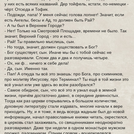
у них есть всяких названий. Дер тойфель, кстати, по-немецки -
чёрт. Отсюда и Тофик.
- Подожди, папа! У меня сейчас голова лопнет! Значит, если
есть Ангелы, бесы и Ад, то должен быть Рай?
- А ты был в Верхнем Городе?
- Нет! Только на Смотровой Площадке, времени не было. Так
значит, Верхний Город - это и есть...
- Рай! Ты правильно мыслишь, сын.
- Но тогда, значит, должен существовать и Бог?
- Бог существует, сын. Иначе мы бы с тобой сейчас не
разговаривали. Сложи два и два и получишь четыре.
- Ох, ни ф... ничего ж себе дела!
- Да, сын. Именно так.
- Пап! А откуда ты всё это знаешь: про Бога, про схимников,
про молитву Иисусову, про Терминал? Ты ещё в той жизни это
всё узнал или уже здесь во всём разобрался?
- Самое обидное, сын, что всё это я узнал ещё в земной
жизни, причём достаточно давно, в середине девяностых.
Тогда как раз церкви открывались в большом количестве,
духовную литературу стали издавать, многие начали к вере
приходить. Ну, и я тоже, я ведь всегда жадным был до новой
информации, начал православные книжки читать, окрестился,
в церковь стал захаживать, со священниками неоднократно
разговаривал. Даже три недели в одном монастыре мужском
прожил, паломником. Одним словом - воцерковлялся.