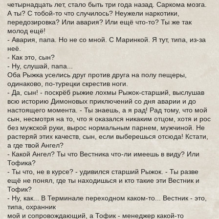
четырнадцать лет, стало быть три года назад. Саркома мозга.
А ты? С тобой-то что случилось? Неужели наркотики,
передозировка? Или авария? Или ещё что-то? Ты же так
молод ещё!
- Авария, папа. Но не со мной. С Маринкой. Я тут, типа, из-за
неё.
- Как это, сын?
- Ну, слушай, папа...
Оба Рыжка уселись друг против друга на полу пещеры,
одинаково, по-турецки скрестив ноги.
- Да, сын! - поскрёб рыжие лохмы Рыжок-старший, выслушав
всю историю Димоновых приключений со дня аварии и до
настоящего момента. - Ты знаешь, а я рад! Рад тому, что мой
сын, несмотря на то, что я оказался никаким отцом, хотя и рос
без мужской руки, вырос нормальным парнем, мужчиной. Не
растеряй этих качеств, сын, если выберешься отсюда! Кстати,
а где твой Ангел?
- Какой Ангел? Ты что Вестника что-ли имеешь в виду? Или
Тофика?
- Ты что, не в курсе? - удивился старший Рыжок. - Ты разве
ещё не понял, где ты находишься и кто такие эти Вестник и
Тофик?
- Ну, как... В Терминале переходном каком-то... Вестник - это,
типа, охранник
мой и сопровождающий, а Тофик - менеджер какой-то