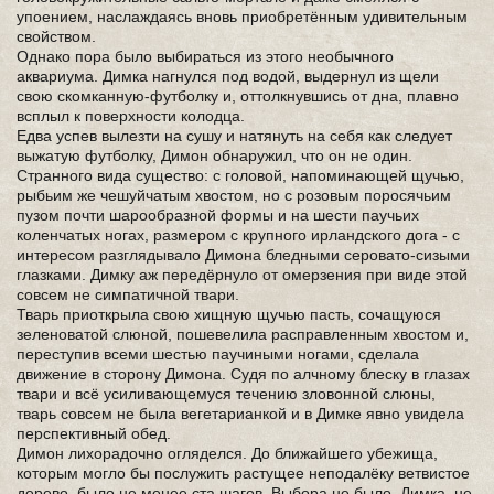
упоением, наслаждаясь вновь приобретённым удивительным
свойством.
Однако пора было выбираться из этого необычного
аквариума. Димка нагнулся под водой, выдернул из щели
свою скомканную-футболку и, оттолкнувшись от дна, плавно
всплыл к поверхности колодца.
Едва успев вылезти на сушу и натянуть на себя как следует
выжатую футболку, Димон обнаружил, что он не один.
Странного вида существо: с головой, напоминающей щучью,
рыбьим же чешуйчатым хвостом, но с розовым поросячьим
пузом почти шарообразной формы и на шести паучьих
коленчатых ногах, размером с крупного ирландского дога - с
интересом разглядывало Димона бледными серовато-сизыми
глазками. Димку аж передёрнуло от омерзения при виде этой
совсем не симпатичной твари.
Тварь приоткрыла свою хищную щучью пасть, сочащуюся
зеленоватой слюной, пошевелила расправленным хвостом и,
переступив всеми шестью паучиными ногами, сделала
движение в сторону Димона. Судя по алчному блеску в глазах
твари и всё усиливающемуся течению зловонной слюны,
тварь совсем не была вегетарианкой и в Димке явно увидела
перспективный обед.
Димон лихорадочно огляделся. До ближайшего убежища,
которым могло бы послужить растущее неподалёку ветвистое
дерево, было не менее ста шагов. Выбора не было. Димка, не