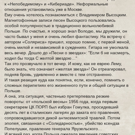
к «Непобедимому» и «Кибериаде». Неформальные
отношения установились уже в Москве.
Ему очень хотелось познакомиться с Владимиром Высоцким.
Магнитофонные записи песен Высоцкого пользовались
особой популярностью в традиционно вольнолюбивой
Польше. По счастью, я хорошо знал Володю, мы дружили, он
часто бывал у меня и очень любил фантастику. На встречу с
автором «Соляриса» пришел, хорошо помню, с первой женой,
очень милой и независимой в суждениях. Гитара не умолкала
весь вечер. Дошло до «Песни о звездах»: "Если б не насмерть,
ходил бы тогда С желтой звездою…"
Так это прозвучало в тот вечер. И кому, как не еврею Лему,
было знать, что означает «желтая звезда»! Он отреагировал,
подняв бровь, удивленно и вместе с тем отстраненно.
И такая реакция куда как понятна, если, конечно, помнить о
сложных перипетиях его жизненного пути и общей ситуации в
Польше.
А она, эта ситуация, частенько претерпевала резкие
повороты: от «польской весны» 1956 года, когда первым
секретарем ЦК ПОРП был избран Гомулка, просидевший
десять лет в сталинских лагерях до заката его правления,
сопровождавшегося дикой антисемитской травлей. Потом
эпопея, связанная с «Солидарностью», убийство ксендза
Попелушки, правление генерала Ярузельского…
И всякий раз, когда Польша ожидала введения советских