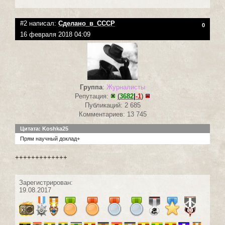
#2 написал:
Сделано_в_СССР
0
16 февраля 2018 04:09
Группа
:
Журналисты
Репутация:
(
3682
|
-1
)
Публикаций: 2 685
Комментариев: 13 745
Цитата: Koshka25
Прям научный доклад+
+++++++++++++
Зарегистрирован:
19.08.2017