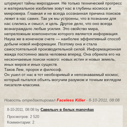
штурмуют тайны мироздания. Не только технический прогресс
и материальное изобилие зовут нас в глубины космоса и
микромира. Главная и не всегда осознанная причина поисков
лежит в нас самих. Так уж мы устроены, что в познании для
нас слились и смысл, и цель. Другое дело, что оно всегда
вознаграждало любые усилия. Это свойство мира,
непреложным компонентом которого является информация.
Наука же в конечном счете — наиболее эффективный способ
добычи новой информации. Поэтому она и стала
самостоятельной производительной силой. Информационная
жажда постоянно звала человека вперед. Она обрекла его на
нескончаемые поиски нового: новых истин и новых земель,
иных миров и иных существ.
Таков Лем, пророк и философ.
Он ушел от нас в тот необозримый и непознаваемый космос,
который пытался объять могучим разумом и точным взглядом
писателя-классика.
Новость отредактировал
Faceless Killer
- 8-10-2011, 08:08
8-10-2011, 08:08 by
Савельuч в белых mаnочkax
Просмотров: 2 520
Комментарии: 2