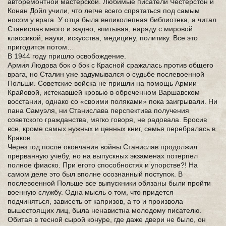
авторемонтной мастерской. Любимые писатели Честерстон и
Конан Дойл учили, что легче всего спрятаться под самым
носом у врага. У отца была великолепная библиотека, а читал
Станислав много и жадно, впитывая, наряду с мировой
классикой, науки, искусства, медицину, политику. Все это
пригодится потом…
В 1944 году пришло освобождение.
Армия Людова бок о бок с Красной сражалась против общего
врага, но Сталин уже задумывался о судьбе послевоенной
Польши. Советские войска не пришли на помощь Армии
Крайовой, истекавшей кровью в обреченном Варшавском
восстании, однако со «своими поляками» пока заигрывали. Ни
пана Самуэля, ни Станислава перспектива получения
советского гражданства, мягко говоря, не радовала. Бросив
все, кроме самых нужных и ценных книг, семья перебралась в
Краков.
Через год после окончания войны Станислав продолжил
прерванную учебу, но на выпускных экзаменах потерпел
полное фиаско. При егото способностях и упорстве?! На
самом деле это был вполне осознанный поступок. В
послевоенной Польше все выпускники обязаны были пройти
военную службу. Одна мысль о том, что придется
подчиняться, зависеть от капризов, а то и произвола
вышестоящих лиц, была ненавистна молодому писателю.
Обитая в тесной сырой конуре, где даже двери не было, он