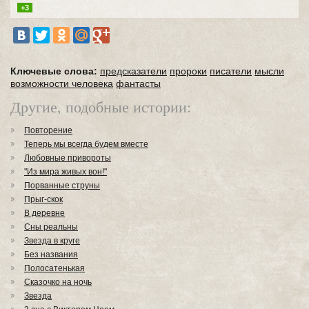
+3
Ключевые слова:
предсказатели
пророки
писатели
мысли
возможности человека
фантасты
Другие, подобные истории:
Повторение
Теперь мы всегда будем вместе
Любовные привороты
"Из мира живых вон!"
Порванные струны
Прыг-скок
В деревне
Сны реальны
Звезда в круге
Без названия
Полосатенькая
Сказочко на ночь
Звезда