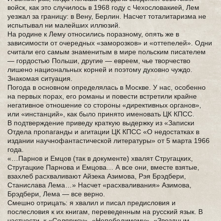
войск, как это случилось в 1968 году с Чехословакией, Лем
уезжал за границу: в Вену, Берлин. Насчет тоталитаризма не
испытывал ни малейших иллюзий.
На родине к Лему относились поразному, опять же в
зависимости от очередных «заморозков» и «оттепелей». Одни
считали его самым знаменитым в мире польским писателем
— гордостью Польши, другие — евреем, чье творчество
лишено национальных корней и поэтому духовно чуждо.
Знакомая ситуация.
Погода в основном определялась в Москве. У нас, особенно
на первых порах, его романы и повести встретили крайне
негативное отношение со стороны «директивных органов»,
или «инстанций», как было принято именовать ЦК КПСС.
В подтверждение приведу краткую выдержку из «Записки
Отдела пропаганды и агитации ЦК КПСС «О недостатках в
издании научнофантастической литературы» от 5 марта 1966
года.
«…Парнов и Емцов (так в документе) хвалят Стругацких,
Стругацкие Парнова и Емцова… А все они, вместе взятые,
взахлеб расхваливают Айзека Азимова, Рэя Брэдбери,
Станислава Лема…» Насчет «расхваливания» Азимова,
Брэдбери, Лема — все верно.
Смешно отрицать: я хвалил и писал предисловия и
послесловия к их книгам, переведенным на русский язык. В
частности, к «Солярису», «Непобедимому», «Звездным