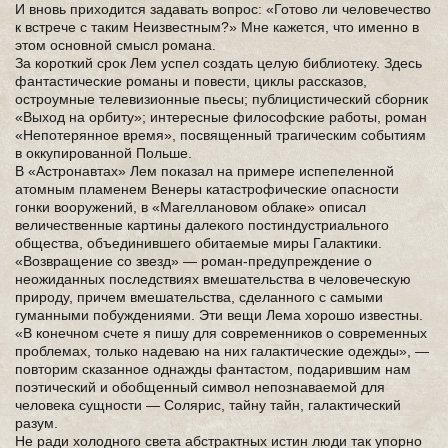
И вновь приходится задавать вопрос: «Готово ли человечество
к встрече с таким Неизвестным?» Мне кажется, что именно в
этом основной смысл романа.
За короткий срок Лем успел создать целую библиотеку. Здесь
фантастические романы и повести, циклы рассказов,
остроумные телевизионные пьесы; публицистический сборник
«Выход на орбиту»; интересные философские работы, роман
«Непотерянное время», посвященный трагическим событиям
в оккупированной Польше.
В «Астронавтах» Лем показал на примере испепеленной
атомным пламенем Венеры катастрофические опасности
гонки вооружений, в «Магеллановом облаке» описал
величественные картины далекого постиндустриального
общества, объединившего обитаемые миры Галактики.
«Возвращение со звезд» — роман-предупреждение о
неожиданных последствиях вмешательства в человеческую
природу, причем вмешательства, сделанного с самыми
гуманными побуждениями. Эти вещи Лема хорошо известны.
«В конечном счете я пишу для современников о современных
проблемах, только надеваю на них галактические одежды», —
повторим сказанное однажды фантастом, подарившим нам
поэтический и обобщенный символ непознаваемой для
человека сущности — Солярис, тайну тайн, галактический
разум.
Не ради холодного света абстрактных истин люди так упорно