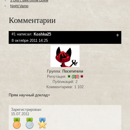
3 сна с Виктором Цоем
Night Vamp
Комментарии
#1 написал:
Koshka25
0
8 октября 2011 14:25
Группа
:
Посетители
Репутация:
(
0
|
0
)
Публикаций: 2
Комментариев: 1 102
Прям научный доклад+
Зарегистрирован:
15.07.2011