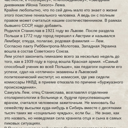
дневникам Ийона Тихого» Лема.
Крайне любопытно, что по сей день мало кто знает о жизни
этого поистине гениального человека. А ведь он с полным
правом может считаться нашим соотечественником. В рамках
бывшего СССР, надо добавить.
Родился Станислав в 1921 году во Львове. После раздела
Польши в 1772 году город перешел к Австрии и назывался
Лемберг, откуда, полагаю, родовая фамилия — Лем.
Согласно пакту Риббентропа-Молотова, Западная Украина
вошла в состав Советского Союза.
Лем успел закончить гимназию всего за несколько недель до
того, как в 1939 году в город вошла Красная армия. «Самый
способный ученик во всей Польше», как педагоги оценили его
успехи, сдал на «отлично» экзамены в Львовский
политехнический институт, но комиссия, где уже сидели
комиссары НКВД, в приеме отказала по причине «буржуазного
происхождения».
Самуэль Лем, отец Станислава, возглавлял отделение
отоларингологии в больнице и, будучи преуспевающим
врачом, считался человеком зажиточным. Не миновать бы
семейству высылки куда-нибудь в Сибирь вместе с десятками
тысяч таких же «социально чуждых», если бы… Не знаю, как
это назвать, но неведомая сила хранила отца и сына в самых
пиковых ситуациях.