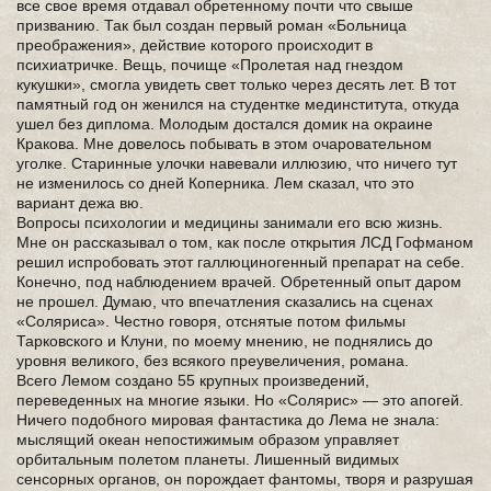
все свое время отдавал обретенному почти что свыше
призванию. Так был создан первый роман «Больница
преображения», действие которого происходит в
психиатричке. Вещь, почище «Пролетая над гнездом
кукушки», смогла увидеть свет только через десять лет. В тот
памятный год он женился на студентке мединститута, откуда
ушел без диплома. Молодым достался домик на окраине
Кракова. Мне довелось побывать в этом очаровательном
уголке. Старинные улочки навевали иллюзию, что ничего тут
не изменилось со дней Коперника. Лем сказал, что это
вариант дежа вю.
Вопросы психологии и медицины занимали его всю жизнь.
Мне он рассказывал о том, как после открытия ЛСД Гофманом
решил испробовать этот галлюциногенный препарат на себе.
Конечно, под наблюдением врачей. Обретенный опыт даром
не прошел. Думаю, что впечатления сказались на сценах
«Соляриса». Честно говоря, отснятые потом фильмы
Тарковского и Клуни, по моему мнению, не поднялись до
уровня великого, без всякого преувеличения, романа.
Всего Лемом создано 55 крупных произведений,
переведенных на многие языки. Но «Солярис» — это апогей.
Ничего подобного мировая фантастика до Лема не знала:
мыслящий океан непостижимым образом управляет
орбитальным полетом планеты. Лишенный видимых
сенсорных органов, он порождает фантомы, творя и разрушая