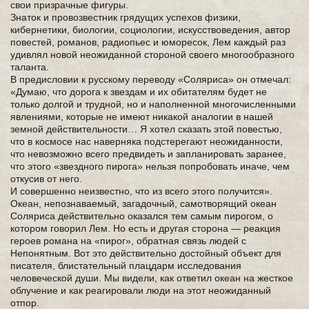
свои призрачные фигуры.
Знаток и провозвестник грядущих успехов физики,
кибернетики, биологии, социологии, искусствоведения, автор
повестей, романов, радиопьес и юморесок, Лем каждый раз
удивлял новой неожиданной стороной своего многообразного
таланта.
В предисловии к русскому переводу «Соляриса» он отмечал:
«Думаю, что дорога к звездам и их обитателям будет не
только долгой и трудной, но и наполненной многочисленными
явлениями, которые не имеют никакой аналогии в нашей
земной действительности… Я хотел сказать этой повестью,
что в космосе нас наверняка подстерегают неожиданности,
что невозможно всего предвидеть и запланировать заранее,
что этого «звездного пирога» нельзя попробовать иначе, чем
откусив от него.
И совершенно неизвестно, что из всего этого получится».
Океан, непознаваемый, загадочный, самотворящий океан
Соляриса действительно оказался тем самым пирогом, о
котором говорил Лем. Но есть и другая сторона — реакция
героев романа на «пирог», обратная связь людей с
Непонятным. Вот это действительно достойный объект для
писателя, блистательный плацдарм исследования
человеческой души. Мы видели, как ответил океан на жесткое
облучение и как реагировали люди на этот неожиданный
отпор.