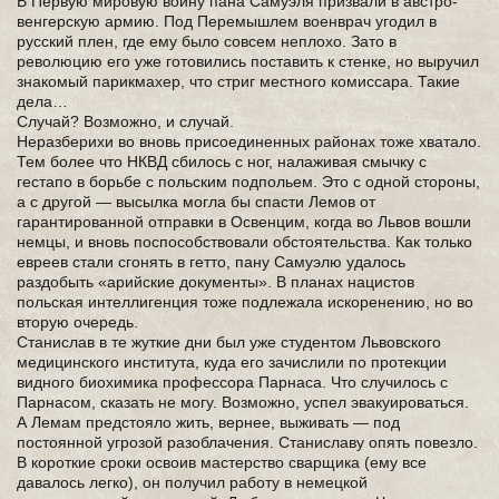
В Первую мировую войну пана Самуэля призвали в австро-
венгерскую армию. Под Перемышлем военврач угодил в
русский плен, где ему было совсем неплохо. Зато в
революцию его уже готовились поставить к стенке, но выручил
знакомый парикмахер, что стриг местного комиссара. Такие
дела…
Случай? Возможно, и случай.
Неразберихи во вновь присоединенных районах тоже хватало.
Тем более что НКВД сбилось с ног, налаживая смычку с
гестапо в борьбе с польским подпольем. Это с одной стороны,
а с другой — высылка могла бы спасти Лемов от
гарантированной отправки в Освенцим, когда во Львов вошли
немцы, и вновь поспособствовали обстоятельства. Как только
евреев стали сгонять в гетто, пану Самуэлю удалось
раздобыть «арийские документы». В планах нацистов
польская интеллигенция тоже подлежала искоренению, но во
вторую очередь.
Станислав в те жуткие дни был уже студентом Львовского
медицинского института, куда его зачислили по протекции
видного биохимика профессора Парнаса. Что случилось с
Парнасом, сказать не могу. Возможно, успел эвакуироваться.
А Лемам предстояло жить, вернее, выживать — под
постоянной угрозой разоблачения. Станиславу опять повезло.
В короткие сроки освоив мастерство сварщика (ему все
давалось легко), он получил работу в немецкой