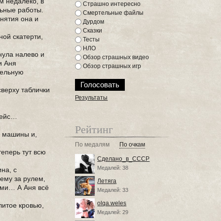
м недалеко, в
Страшно интересно
льные работы.
Смертельные файлы
анятия она и
Дурдом
Сказки
ной скатерти,
Тесты
НЛО
нула налево и
Обзор страшных видео
и Аня
Обзор страшных игр
тельную
сверху таблички
Результаты
рейс…
Рейтинг
з машины и,
По медалям
По очкам
теперь тут всю
Сделано_в_СССР
Медалей: 38
на, с
ему за рулем,
Летяга
ами… А Аня всё
Медалей: 33
olqa.weles
литое кровью,
Медалей: 29