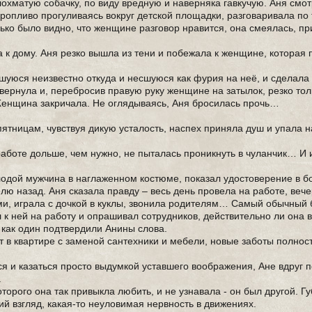
хматую собачку, по виду вредную и наверняка гавкучую. Аня смот
оропливо прогуливаясь вокруг детской площадки, разговаривала по
ько было видно, что женщине разговор нравится, она смеялась, п
 к дому. Аня резко вышла из тени и побежала к женщине, которая 
уюся неизвестно откуда и несшуюся как фурия на неё, и сделала
вернула и, перебросив правую руку женщине на затылок, резко тол
 Женщина закричала. Не оглядываясь, Аня бросилась прочь…
пятницам, чувствуя дикую усталость, наспех приняла душ и упала 
боте дольше, чем нужно, не пыталась проникнуть в чуланчик… И
одой мужчина в наглаженном костюме, показал удостоверение в б
лю назад. Аня сказала правду – весь день провела на работе, веч
ами, играла с дочкой в куклы, звонила родителям… Самый обычный 
 к ней на работу и опрашивал сотрудников, действительно ли она в
 как один подтвердили Анины слова.
 в квартире с заменой сантехники и мебели, новые заботы полнос
ся и казаться просто выдумкой уставшего воображения, Ане вдруг 
.
оторого она так привыкла любить, и не узнавала - он был другой. 
й взгляд, какая-то неуловимая нервность в движениях.