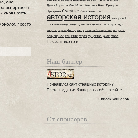
цо, она
Душа
Зеркало
Лес
Мама
Мистика
Ночь
Призрак
неё испортился
Смерть
Призраки
Собака
Убийство
 и снова жить
авторская история
авторский
монолог, просто
стих
больница
видео
девочка
демон
дети
друг
дух
квартира
кладбище
кот
кровь
любовь
нечто
подруга
популярное
сон
стих
страх
существо
ужас
фото
Показать все теги
Наш баннер
Понравился сайт страшных историй?
Поставь один из баннеров у себя на сайте.
Список баннеров
→
От спонсоров