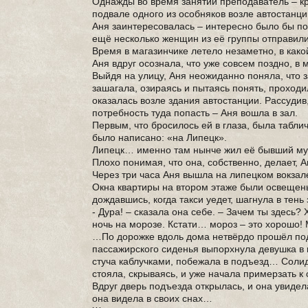
Однажды во время занятий преподаватель – кр
подвале одного из особняков возле автостанц
Аня заинтересовалась – интересно было бы пос
ещё несколько женщин из её группы отправилис
Время в магазинчике летело незаметно, в како
Аня вдруг осознала, что уже совсем поздно, в 
Выйдя на улицу, Аня неожиданно поняла, что 
зашагала, озираясь и пытаясь понять, проходи
оказалась возле здания автостанции. Рассудив
потребность туда попасть – Аня вошла в зал.
Первым, что бросилось ей в глаза, была табли
было написано: «на Липецк».
Липецк… именно там нынче жил её бывший м
Плохо понимая, что она, собственно, делает,
Через три часа Аня вышла на липецком вокзал
Окна квартиры на втором этаже были освещен
дождавшись, когда такси уедет, шагнула в тен
- Дура! – сказала она себе. – Зачем ты здесь?
ночь на морозе. Кстати… мороз – это хорошо! 
…По дорожке вдоль дома нетвёрдо прошёл под
пассажирского сиденья выпорхнула девушка в
стуча каблучками, побежала в подъезд… Сол
стояла, скрываясь, и уже начала примерзать 
Вдруг дверь подъезда открылась, и она увиде
она видела в своих снах…