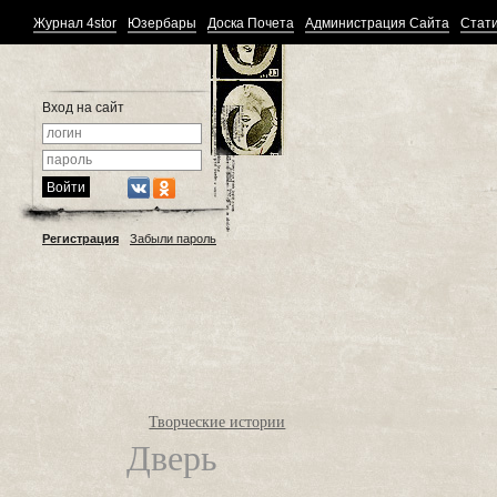
Журнал 4stor
Юзербары
Доска Почета
Администрация Сайта
Стати
Вход на сайт
Регистрация
Забыли пароль
Творческие истории
Дверь