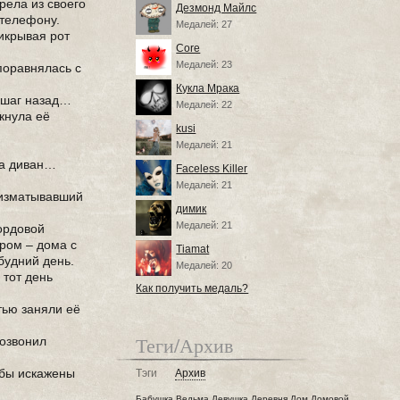
рела из своего
Дезмонд Майлс
 телефону.
Медалей: 27
рикрывая рот
Core
Медалей: 23
поравнялась с
Кукла Мрака
 шаг назад…
Медалей: 22
кнула её
kusi
Медалей: 21
на диван…
Faceless Killer
Медалей: 21
 изматывавший
димик
Медалей: 21
ордовой
ером – дома с
Tiamat
будний день.
Медалей: 20
 тот день
Как получить медаль?
тью заняли её
Теги/Архив
позвонил
Губы искажены
Тэги
Архив
Бабушка
Ведьма
Девушка
Деревня
Дом
Домовой