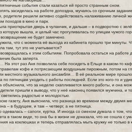
 много не наговоришь…
пятничные события стали казаться ей просто странным сном.
опять засиделась на работе допоздна, мучаясь со срочным задание
е, родители решили активно содействовать налаживанию личной ж
м походов в кино и парк.
ыла приоткрытая дверь в чуланчик, и дальше – в подворотню с зелё
ез которую вышла, и целый час прогуливалась по улицам чужого гор
е возвращение не будет замечено.
ужила, что с момента её выхода из кабинета прошло три минуты. Ч
а там, тут это не учитывается?
возвращалась к этим событиям. Попробовала остаться на работе 
анчик была заперта.
На этот раз Аня позволила себе посидеть в Ельце в каком-то кафе
м правилам кофе и потрясающим воздушным пирожным, потом на г
ти местного музыкального ансамбля… В её реальном мире прошл
 по пятницам уходить с работы последней. Если это кого-то и удив
а объяснила, что за неделю скапливается много работы, и она мож
родители пришли к выводу, что у неё наконец появился мужчина, и т
а светились радостью и молодостью.
оске газету, Аня выяснила, что разница во времени между двумя м
на – в будущем, и там – четверг, а не пятница.
 одевалась – сапоги, куртка. И иногда со смехом думала о том, что
та в таком виде, то она бы в жизни не доказала, что не сошла с ум
ния на коклюшках и теперь отправлялась мыть кружку не только в 