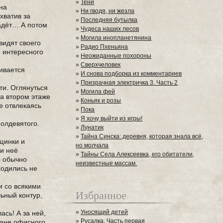
»
Тени
ина
»
Ни гводя, ни жезла
хватив за
»
Последняя бутылка
падёт… А потом
»
Чудеса наших лесов
»
Могила инопланетянина
видят своего
»
Радио Пхеньяна
о интересного
»
Неожиданные похороны
»
Сверхчеловек
чивается
»
И снова подборка из комментариев
»
Призрачная электричка 3. Часть 2
ти. Оглянуться
»
Могила фей
на втором этаже
»
Коньяк и розы
е отвлекаясь
»
Пока
»
Я хочу выйти из игры!
Полдевятого.
»
Лунатик
»
Тайна Синска: деревня, которая знала всё,
рщинки и
но молчала
ди неё
»
Тайны Села Алексеевка, его обитатели,
– обычно
неизвестные массам.
ходились не
и со всякими
Избранное
ьный контур,
»
Уносящий детей
ась! А за ней,
»
Русалка. Часть первая
лане офисного