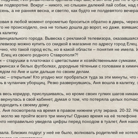
и подворотне. Вокруг – никого, но слышен далекий лай собак, над 
сень, а не ранняя весна, и светло, как будто не полдевятого вечер
овая в любой момент опрометью броситься обратно в дверь, через
о не происходило, она не только дошла до ворот, но даже, взявши
 калитку.
винциального города. Вывеска с рекламой телевизора, оказавшаяся
телевизор можно купить со скидкой в магазине по адресу город Еле
ечно, что такой город есть, но в какой области – понятия не имела. И
 Елец из своего родного Ставрополя?!
– старушки в платочках с цветастыми и хозяйственными сумками,
жинсах и белых футболках, дородные тётеньки с головами в хими
глядом по Ане и шли дальше по своим делам.
ас – открытым! Кто угодно мог пробраться туда за эти минуты, что
ь в чуланчик уборщиц. Резко развернувшись, Аня вошла в калитку, 
весь коридор, прислушиваясь, но кроме своих гулких шагов никак
вернулась в свой кабинет, думая о том, что потеряла целых полчас
одходить к своему дому.
. Аня посмотрела на время в правом нижнем углу экрана. 20-32. Н
е могло же пройти всего три минуты! Однако время на её телефоне
, что неправильно увидела цифры перед походом в туалет, Аня нак
ла. Близких подруг у неё не было, волновать родителей не хотело