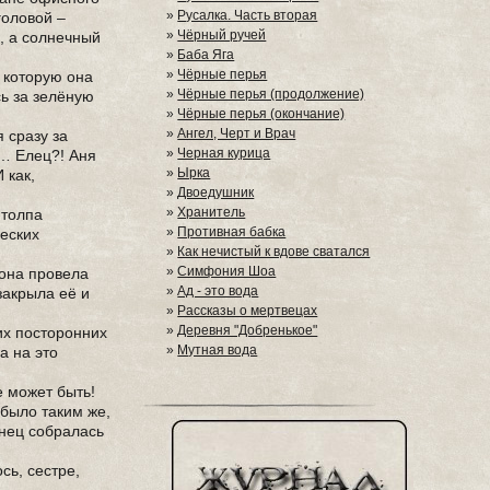
»
Русалка. Часть вторая
головой –
»
Чёрный ручей
а, а солнечный
»
Баба Яга
»
Чёрные перья
 которую она
»
Чёрные перья (продолжение)
сь за зелёную
»
Чёрные перья (окончание)
»
Ангел, Черт и Врач
 сразу за
»
Черная курица
ц… Елец?! Аня
»
Ырка
 как,
»
Двоедушник
»
Хранитель
 толпа
»
Противная бабка
ческих
»
Как нечистый к вдове сватался
»
Симфония Шоа
 она провела
»
Ад - это вода
закрыла её и
»
Рассказы о мертвецах
»
Деревня "Добренькое"
их посторонних
»
Мутная вода
а на это
е может быть!
 было таким же,
онец собралась
сь, сестре,