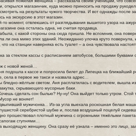
асивая пожилая женщина – рассказала своим ученицам, что совсе
ии, открылся магазинчик, куда можно приносить на продажу рукоде
мотреть на результаты чужого творчества. И вот однажды после з
ь на экскурсию в этот магазин.
й-то момент, отвлекшись от разглядывания вышитого узора на ажур
магазине она осталась одна, не считая продавца.
забыла, с какой стороны она сюда пришла. Не вспомнив, она повер
ла ли она мимо этих зданий. Неожиданно улочка круто повернула, 
, что на станции наверняка есть туалет – а она чувствовала настоя
чка за стеклом кассы с расписанием автобусов, большими буквами 
уж с новой женой…
 Аня подошла к кассе и попросила билет до Липецка на ближайший 
е, села в первое же такси и назвала адрес…
ы бледно-жёлтым светом. Аня расплатилась с водителем, вышла и
ь закутка, скрывающего мусорные баки.
 Хочешь сделать сон былью? Ну-ну! Она выйдет только утром. Стой 
Мусор не воняет!
выпивший мужичонка... Из-за угла выехала роскошная белая маши
 пушистой серебристой шубке и, послав воздушный поцелуй сидевш
идно прошествовал плотный мужчина с огромными тяжёлыми пакет
к сапогам ступнями…
ла выходящую женщину. Она сразу её узнала – именно это лицо, за