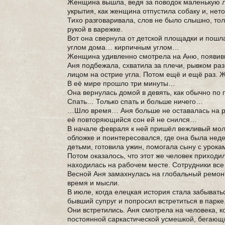
Женщина вышла, ведя за поводок маленькую ло
укрытия, как женщина отпустила собаку и, нет
Тихо разговаривала, слов не было слышно, тол
рукой в варежке.
Вот она свернула от детской площадки и пошла
углом дома… кирпичным углом…
Женщина удивленно смотрела на Аню, появивш
Аня подбежала, схватила за плечи, рывком раз
лицом на острие угла. Потом ещё и ещё раз.
В её мире прошло три минуты…
Она вернулась домой в девять, как обычно по 
Спать… Только спать и больше ничего…
…Шло время… Аня больше не оставалась на ра
её повторяющийся сон ей не снился…
В начале февраля к ней пришёл вежливый мол
обложке и поинтересовался, где она была неде
детьми, готовила ужин, помогала сыну с урок
Потом оказалось, что этот же человек приходил
находилась на рабочем месте. Сотрудники все
Весной Аня замахнулась на глобальный ремонт
время и мысли.
В июле, когда елецкая история стала забывать
бывший супруг и попросил встретиться в парке
Они встретились. Аня смотрела на человека, к
постоянной саркастической усмешкой, бегающи