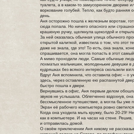
туалета, а в каком-то замусоренном дворике ил
воркование голубей. Тепло, как будто ранняя о
день.
Аня осторожно пошла к железным воротам, гот
сюда попала. Но ничего опасного или страшног
крашеную ручку, щелкнула щеколдой и открыла
За ней оказалась обычная улица обычного про
открытой калиткой, известила о том, что этот 
даже не знала, где это! То есть, она знала, кон
спрашивается, она могла попасть в этот самый
А мимо проходили люди. Самые обычные люди 
лохматых мальчишек, молоденькие девушки в д
кудряшках без всякого интереса скользили вз
Вдруг Аня вспомнила, что оставила офис – о уж
здесь, через оставленную ею распахнутой двер
быстро пошла к двери.
Вернувшись в офис, Аня первым делом обошла 
звуков не услышала. Облегченно вздохнув, она 
бессмысленное путешествие, а могла бы уже п
Экран её рабочего компьютера ровно светился
Когда она уходила мыть кружку, было 20-29! Н
как в компьютере. И на часах на стене. Решив
и отправилась домой.
О своём приключении Аня никому не рассказыва