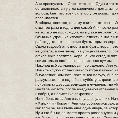
Аня проснулась… Опять этот сон. Один и тот 
останавливается у угла кирпичного дома, из не
волосы, бьёт изо всей силы об угол дома… до
просыпается…
В общем, понятно, почему снится этот сон… Из
отца три раза в год, а для самой Ани после ра
не только не происходит, но и даже не хочетс
Обычные утренние хлопоты: отвести сына в шко
работодателем - хорошие бухгалтеры на дороге
Сдача годовой отчётности для бухгалтера – эт
не успела, а уже вечер, на улице стемнело, с
офиса ярко светится. Хорошо, что сегодня пят
внимательно ещё раз проверить все суммы.
Наконец всё запланированное сделано. Аня уст
Помыть кружку от бессчетного кофе и можно и
В туалетной комнате, пока мыла посуду, Аня 
раздумывая, что надо бы в субботу закрасить 
приоткрыта дверца, ведущая в чуланчик, где 
мастера чистоты после ежедневной утренней уб
швабры, а несметные сокровища.
Из любопытства Аня заглянула в чуланчик. Нич
«Фэйри» и «Комет». Аня уже собиралась закрыт
как если бы там была ещё одна дверь, за котор
Ну и кто бы на её месте просто развернулся и
как будто улица, не помещение точно. Секунду