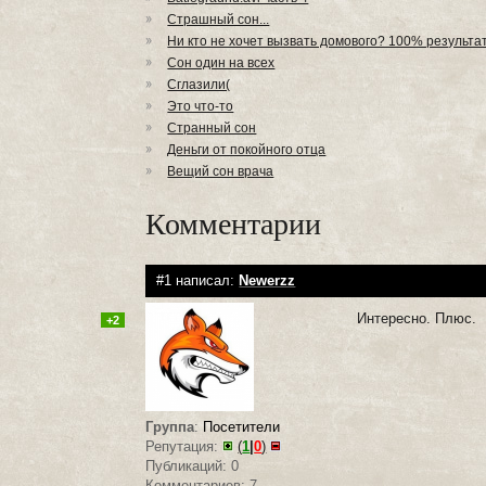
Страшный сон...
Ни кто не хочет вызвать домового? 100% результат!
Сон один на всех
Сглазили(
Это что-то
Странный сон
Деньги от покойного отца
Вещий сон врача
Комментарии
#1 написал:
Newerzz
Интересно. Плюс.
+2
Группа
:
Посетители
Репутация:
(
1
|
0
)
Публикаций: 0
Комментариев: 7