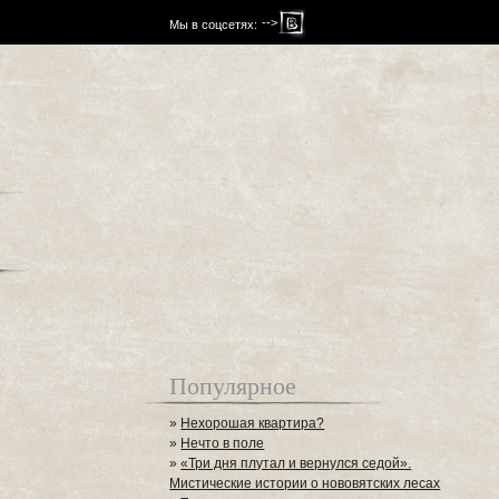
-->
Мы в соцсетях:
Популярное
»
Нехорошая квартира?
»
Нечто в поле
»
«Три дня плутал и вернулся седой».
Мистические истории о нововятских лесах