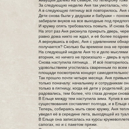
живущей далеко на Севере, по телефону тоже
За следующую неделю Аня так умоталась, что 
А в следующую пятницу всё повторилось. Аня 
Дети снова были у дедушки и бабушки – похож
забирали внуков на все выходные под предлого
И кружку опять требовалось помыть. И снова б
На этот раз Аня рискнула прикрыть дверь, чер
равно дома никто не ждал, и её более поздне
А вернувшись в офис, Аня с удивлением обнар
получается? Сколько бы времени она не провел
На следующей неделе Аня то и дело мыслями 
вторник, но ничего не произошло – дверь в чул
Снова наступила пятница… И всё повторилось… 
удовольствием угостилась сваренным по все
площади посмотрела концерт самодеятельнос
Так прошло почти четыре месяца. Аня привыкла
только поначалу: начальнику и сотрудникам он
только в пятницу, когда её дети у родителей; 
радовались, тем более, что глаза дочери снов
В Ельце между тем наступила зима. Купив в ки
существования составляет полгода, и в Ельце о
Теперь, собираясь мыть свою кружку, Аня тепло
увидел её в середине лета, выходящей из туале
В Ельце она записалась на курсы кружевоплете
сапогах, но и с пакетом пряжи.