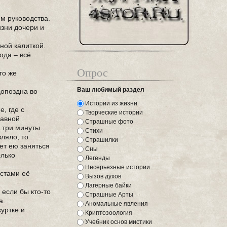
м руководства.
изни дочери и
ной калиткой.
ода – всё
Опрос
то же
Ваш любимый раздел
допоздна во
Истории из жизни
, где с
Творческие истории
лавной
Страшные фото
о три минуты…
Стихи
ляло, то
Страшилки
ет ею заняться
Сны
олько
Легенды
Несерьезные истории
естами её
Вызов духов
Лагерные байки
 если бы кто-то
Страшные Арты
а.
Аномальные явления
куртке и
Криптозоология
Учебник основ мистики