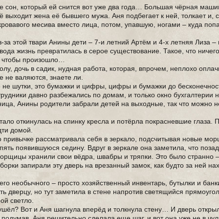
же сон, который ей снится вот уже два года… Большая чёрная маш
ё выходит жена её бывшего мужа. Аня подбегает к ней, толкает и, с
 кровавого месива вместо лица, потом, упавшую, ногами – куда по
-за этой твари Анины дети – 7-и летний Артём и 4-х летняя Лиза – 
звода жизнь превратилась в серое существование. Такое, что ничег
я, чтобы произошло…
лу, дочь в садик, нудная работа, которая, впрочем, неплохо опла
 не валяются, знаете ли.
о не шутки, это бумажки и цифры, цифры и бумажки до бесконечнос
отрудники давно разбежались по домам, и только окно бухгалтерии 
ница, Анины родители забрали детей на выходные, так что можно н
ало откинулась на спинку кресла и потёрла покрасневшие глаза. 
дти домой.
по привычке рассматривала себя в зеркало, подсчитывая новые мо
опять появившуюся седину. Вдруг в зеркале она заметила, что поза
уборщицы хранили свои вёдра, швабры и тряпки. Это было странно 
орки запирали эту дверь на врезанный замок, как будто за ней на
его необычного – просто хозяйственный инвентарь, бутылки и банк
ь дверцу, но тут заметила в стене напротив светящийся прямоугол
ой светло.
 ушёл? Вот и Аня шагнула вперёд и толкнула стену… И дверь открыл
 подумав, Аня решительно сделала еще шаг, и вот она уже не в чу