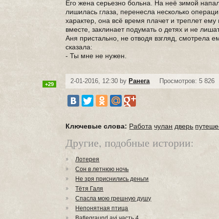
Его жена серьезно больна. На неё зимой напал
лишилась глаза, перенесла несколько операций
характер, она всё время плачет и треплет ему
вместе, заклинает подумать о детях и не лишат
Аня пристально, не отводя взгляд, смотрела ем
сказала:
- Ты мне не нужен.
2-01-2016, 12:30 by
Ранега
Просмотров: 5 826
+29
Ключевые слова:
Работа
чулан
дверь
путеше
Другие, подобные истории:
Лотерея
Сон в летнюю ночь
Не зря приснились деньги
Тётя Галя
Спасла мою грешную душу
Непонятная птица
Batlegraund.avi часть 4