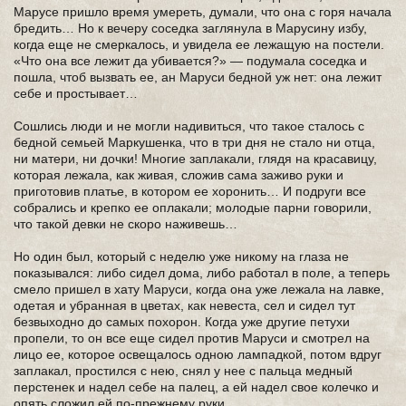
Марусе пришло время умереть, думали, что она с горя начала
бредить… Но к вечеру соседка заглянула в Марусину избу,
когда еще не смеркалось, и увидела ее лежащую на постели.
«Что она все лежит да убивается?» — подумала соседка и
пошла, чтоб вызвать ее, ан Маруси бедной уж нет: она лежит
себе и простывает…
Сошлись люди и не могли надивиться, что такое сталось с
бедной семьей Маркушенка, что в три дня не стало ни отца,
ни матери, ни дочки! Многие заплакали, глядя на красавицу,
которая лежала, как живая, сложив сама заживо руки и
приготовив платье, в котором ее хоронить… И подруги все
собрались и крепко ее оплакали; молодые парни говорили,
что такой девки не скоро наживешь…
Но один был, который с неделю уже никому на глаза не
показывался: либо сидел дома, либо работал в поле, а теперь
смело пришел в хату Маруси, когда она уже лежала на лавке,
одетая и убранная в цветах, как невеста, сел и сидел тут
безвыходно до самых похорон. Когда уже другие петухи
пропели, то он все еще сидел против Маруси и смотрел на
лицо ее, которое освещалось одною лампадкой, потом вдруг
заплакал, простился с нею, снял у нее с пальца медный
перстенек и надел себе на палец, а ей надел свое колечко и
опять сложил ей по-прежнему руки.