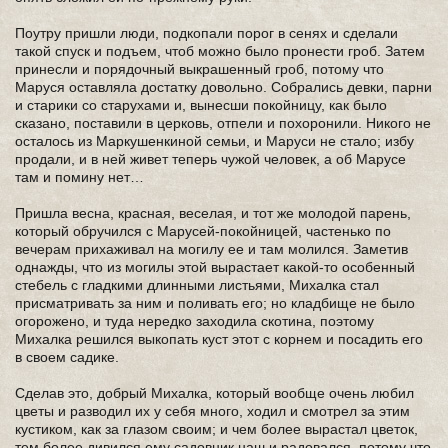
Поутру пришли люди, подкопали порог в сенях и сделали
такой спуск и подъем, чтоб можно было пронести гроб. Затем
принесли и порядочный выкрашенный гроб, потому что
Маруся оставляла достатку довольно. Собрались девки, парни
и старики со старухами и, вынесши покойницу, как было
сказано, поставили в церковь, отпели и похоронили. Никого не
осталось из Маркушенкиной семьи, и Маруси не стало; избу
продали, и в ней живет теперь чужой человек, а об Марусе
там и помину нет…
Пришла весна, красная, веселая, и тот же молодой парень,
который обручился с Марусей-покойницей, частенько по
вечерам прихаживал на могилу ее и там молился. Заметив
однажды, что из могилы этой вырастает какой-то особенный
стебель с гладкими длинными листьями, Михалка стал
присматривать за ним и поливать его; но кладбище не было
огорожено, и туда нередко заходила скотина, поэтому
Михалка решился выкопать куст этот с корнем и посадить его
в своем садике.
Сделав это, добрый Михалка, который вообще очень любил
цветы и разводил их у себя много, ходил и смотрел за этим
кустиком, как за глазом своим; и чем более вырастал цветок,
тем более дивился ему садовник наш и радовался, потому что