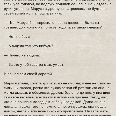
тряхнула головой, но подруги подняли ее насильно и отдали в
руки чуженина; Маруся вздрогнула, затряслась, но будто не
своей волей молча пошла за ним.
— Что, Маруся? — спросил он ее на дворе. — Была ты
третьего дня ночью на погосте, ходила за мною следом?
— Нет, не была.
— А видела там что-нибудь?
— Ничего не видала.
— За это у тебя завтра мать умрет.
И пошел сам своей дорогой.
Маруся упала, хотела кричать, но не смогла; у нее не было ни
силы, ни голоса, ровно кто рукою зажал ей рот, так что она не
могла дышать и обомлела. Девкам было не до нее: у них шло
там свое веселье; а если кто и вспомнил про нее, так думал,
что она пошла с молодцем либо ушла домой. Долго ли она
лежала, и сама того не помнила, но, очнувшись, она пошла
домой, легла и всю ночь тихонько проплакала. На заре мать
ее вдруг начала стонать и через час ни с того ни с сего отдала