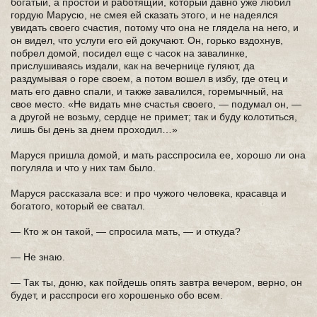
богатый, а простой и работящий, который давно уже любил
гордую Марусю, не смея ей сказать этого, и не надеялся
увидать своего счастия, потому что она не глядела на него, и
он видел, что услуги его ей докучают. Он, горько вздохнув,
побрел домой, посидел еще с часок на завалинке,
прислушиваясь издали, как на вечернице гуляют, да
раздумывая о горе своем, а потом вошел в избу, где отец и
мать его давно спали, и также завалился, горемычный, на
свое место. «Не видать мне счастья своего, — подумал он, —
а другой не возьму, сердце не примет; так и буду колотиться,
лишь бы день за днем проходил…»
Маруся пришла домой, и мать расспросила ее, хорошо ли она
погуляла и что у них там было.
Маруся рассказала все: и про чужого человека, красавца и
богатого, который ее сватал.
— Кто ж он такой, — спросила мать, — и откуда?
— Не знаю.
— Так ты, доню, как пойдешь опять завтра вечером, верно, он
будет, и расспроси его хорошенько обо всем.