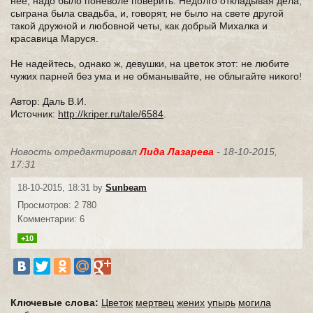
нее, надо было поневоле поверить. Недолго откладывая дела,
сыграна была свадьба, и, говорят, не было на свете другой
такой дружной и любовной четы, как добрый Михалка и
красавица Маруся.
Не надейтесь, однако ж, девушки, на цветок этот: не любите
чужих парней без ума и не обманывайте, не облыгайте никого!
Автор: Даль В.И.
Источник:
http://kriper.ru/tale/6584
.
Новость отредактировал
Лида Лазарева
- 18-10-2015,
17:31
18-10-2015, 18:31 by
Sunbeam
Просмотров: 2 780
Комментарии: 6
+10
Ключевые слова:
Цветок
мертвец
жених
упырь
могила