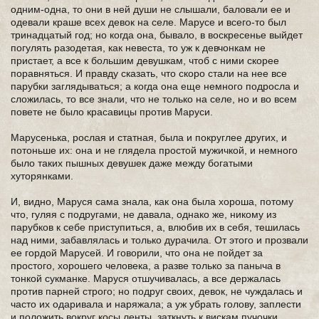
одним-одна, то они в ней души не слышали, баловали ее и
одевали краше всех девок на селе. Марусе и всего-то был
тринадцатый год; но когда она, бывало, в воскресенье выйдет
погулять разодетая, как невеста, то уж к девчонкам не
пристает, а все к большим девушкам, чтоб с ними скорее
поравняться. И правду сказать, что скоро стали на нее все
парубки заглядываться; а когда она еще немного подросла и
сложилась, то все знали, что не только на селе, но и во всем
повете не было красавицы против Маруси.
Марусенька, рослая и статная, была и покруглее других, и
потоньше их: она и не глядела простой мужичкой, и немного
было таких пышных девушек даже между богатыми
хуторянками.
И, видно, Маруся сама знала, как она была хороша, потому
что, гуляя с подругами, не давала, однако же, никому из
парубков к себе приступиться, а, влюбив их в себя, тешилась
над ними, забавлялась и только дурачила. От этого и прозвали
ее гордой Марусей. И говорили, что она не пойдет за
простого, хорошего человека, а разве только за паныча в
тонкой сукманке. Маруся отшучивалась, а все держалась
против парней строго; но подруг своих, девок, не чуждалась и
часто их одаривала и наряжала; а уж убрать голову, заплести
и положить вокруг косы ленты, заткнуть к вискам пучочки