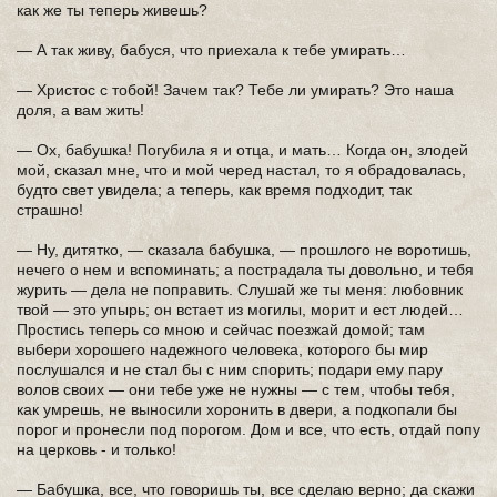
как же ты теперь живешь?
— А так живу, бабуся, что приехала к тебе умирать…
— Христос с тобой! Зачем так? Тебе ли умирать? Это наша
доля, а вам жить!
— Ох, бабушка! Погубила я и отца, и мать… Когда он, злодей
мой, сказал мне, что и мой черед настал, то я обрадовалась,
будто свет увидела; а теперь, как время подходит, так
страшно!
— Ну, дитятко, — сказала бабушка, — прошлого не воротишь,
нечего о нем и вспоминать; а пострадала ты довольно, и тебя
журить — дела не поправить. Слушай же ты меня: любовник
твой — это упырь; он встает из могилы, морит и ест людей…
Простись теперь со мною и сейчас поезжай домой; там
выбери хорошего надежного человека, которого бы мир
послушался и не стал бы с ним спорить; подари ему пару
волов своих — они тебе уже не нужны — с тем, чтобы тебя,
как умрешь, не выносили хоронить в двери, а подкопали бы
порог и пронесли под порогом. Дом и все, что есть, отдай попу
на церковь - и только!
— Бабушка, все, что говоришь ты, все сделаю верно; да скажи