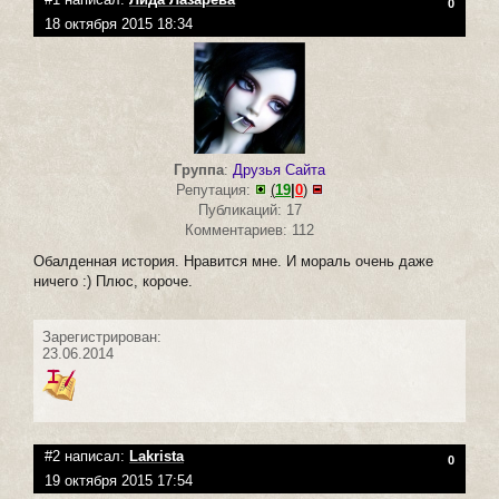
0
18 октября 2015 18:34
Группа
:
Друзья Сайта
Репутация:
(
19
|
0
)
Публикаций: 17
Комментариев: 112
Обалденная история. Нравится мне. И мораль очень даже
ничего :) Плюс, короче.
Зарегистрирован:
23.06.2014
#2 написал:
Lakrista
0
19 октября 2015 17:54