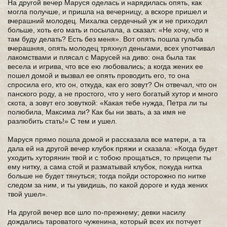
На другой вечер Маруся оделась и нарядилась опять, как
могла получше, и пришла на вечерницу, а вскоре пришел и
вчерашний молодец. Михалка сердечный уж и не приходил
больше, хоть его мать и посылала, а сказал: «Не хочу, что я
там буду делать? Есть без меня». Вот опять пошла гульба
вчерашняя, опять молодец тряхнул деньгами, всех употчивал
лакомствами и плясал с Марусей на диво: она была так
весела и игрива, что все ею любовались; а когда жених ее
пошел домой и вызвал ее опять проводить его, то она
спросила его, кто он, откуда, как его зовут? Он отвечал, что он
панского роду, а не простого, что у него богатый хутор и много
скота, а зовут его зовуткой: «Какая тебе нужда, Петра ли ты
полюбила, Максима ли? Как бы ни звать, а за имя не
разлюбить стать!» С тем и ушел.
Маруся прямо пошла домой и рассказала все матери, а та
дала ей на другой вечер клубок пряжи и сказала: «Когда будет
уходить хуторянин твой и с тобою прощаться, то прицепи ты
ему нитку, а сама стой и разматывай клубок, покуда нитка
больше не будет тянуться; тогда пойди осторожно по нитке
следом за ним, и ты увидишь, по какой дороге и куда жених
твой ушел».
На другой вечер все шло по-прежнему; девки насилу
дождались тароватого чуженина, который всех их потчует