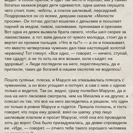
богатых казаков редко дети одеваются, одна шапка смущата
чего стоит, пояс, чеботы, а платок шелковый, персидский.
Поздоровался он со всеми, девушки сказали: «Милости
просим». Он тотчас достал кошелек с деньгами и посылает
парней за медом, пивом, наливками, пряниками и орехами.
Вот одна из девок вызвала брата своего, чтобы шел скорее за
лакомствами, а тот, взяв деньги от чужого молодца, стоит да и
вертит их промеж пальцев. «Что ж ты?» — а он и показывает,
что вместо четвертачка чуженин дал-таки настоящий золотой
червонец! Тот глянул. «Все одно, — говорит, — ничего, ступай,
там сдадут; а не то хоть на все возьми, коли съедят, на
здоровье!..» Люди поглядели на него, переглянулись, да и
притихли, таких-де богачей в нашем околотке не водилось!..
Пошло гулянье, пляска, и Маруся не отказывалась плясать с
чуженином, а он всех угощает и потчует, а сам с нею с одною
только и водится. Так он, видно, сразу полюбил Марусю, да и
она на него ласковее смотрела, чем на Михалка и на других; а
плясал он так, что все на него загляделись и решили, что один
он только в ровню Марусе и годится. Пришла полночь, и гость
говорит, что пора ему домой; взял он шапку, утер лицо
шелковым платком и просит Марусю, чтоб она его проводила
хоть до ворот. Она было призадумалась, да девки спровадили
ее. «Иди, — говорят, — отчего тебе такого хорошего человека