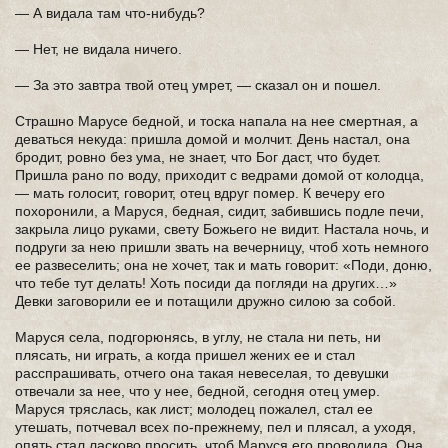
— А видала там что-нибудь?
— Нет, не видала ничего.
— За это завтра твой отец умрет, — сказал он и пошел.
Страшно Марусе бедной, и тоска напала на нее смертная, а
деваться некуда: пришла домой и молчит. День настал, она
бродит, ровно без ума, не знает, что Бог даст, что будет.
Пришла рано по воду, приходит с ведрами домой от колодца,
— мать голосит, говорит, отец вдруг помер. К вечеру его
похоронили, а Маруся, бедная, сидит, забившись подле печи,
закрыла лицо руками, свету Божьего не видит. Настала ночь, и
подруги за нею пришли звать на вечерницу, чтоб хоть немного
ее развеселить; она не хочет, так и мать говорит: «Поди, доню,
что тебе тут делать! Хоть посиди да погляди на других…»
Девки заговорили ее и потащили дружно силою за собой.
Маруся села, подгорюнясь, в углу, не стала ни петь, ни
плясать, ни играть, а когда пришел жених ее и стал
расспрашивать, отчего она такая невеселая, то девушки
отвечали за нее, что у нее, бедной, сегодня отец умер.
Маруся тряслась, как лист; молодец пожалел, стал ее
утешать, потчевал всех по-прежнему, пел и плясал, а уходя,
опять стал ласково просить, чтоб Маруся его проводила. Она