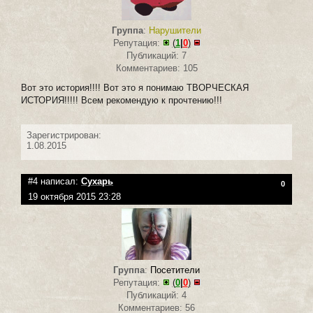
Группа
:
Нарушители
Репутация:
(
1
|
0
)
Публикаций: 7
Комментариев: 105
Вот это история!!!! Вот это я понимаю ТВОРЧЕСКАЯ
ИСТОРИЯ!!!!! Всем рекомендую к прочтению!!!
Зарегистрирован:
1.08.2015
#4 написал:
Сухарь
0
19 октября 2015 23:28
Группа
:
Посетители
Репутация:
(
0
|
0
)
Публикаций: 4
Комментариев: 56