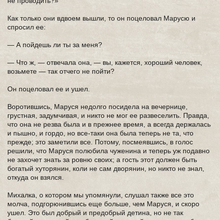
не проводить?»
Как только они вдвоем вышли, то он поцеловал Марусю и
спросил ее:
— А пойдешь ли ты за меня?
— Что ж, — отвечала она, — вы, кажется, хороший человек,
возьмете — так отчего не пойти?
Он поцеловал ее и ушел.
Воротившись, Маруся недолго посидела на вечернице,
грустная, задумчивая, и никто не мог ее развеселить. Правда,
что она не резва была и в прежнее время, а всегда держалась
и пышно, и гордо, но все-таки она была теперь не та, что
прежде; это заметили все. Потому, посмеявшись, в голос
решили, что Маруся полюбила чуженина и теперь уж подавно
не захочет знать за ровню своих; а гость этот должен быть
богатый хуторянин, коли не сам дворянин, но никто не знал,
откуда он взялся.
Михалка, о котором мы упомянули, слушал также все это
молча, подгорюнившись еще больше, чем Маруся, и скоро
ушел. Это был добрый и предобрый детина, но не так