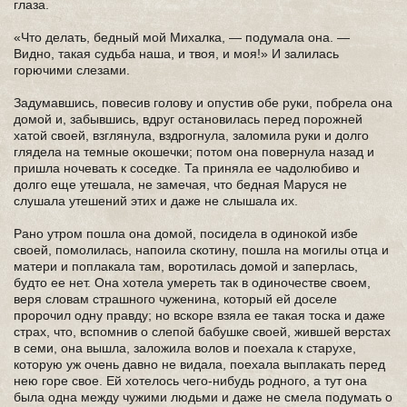
глаза.
«Что делать, бедный мой Михалка, — подумала она. —
Видно, такая судьба наша, и твоя, и моя!» И залилась
горючими слезами.
Задумавшись, повесив голову и опустив обе руки, побрела она
домой и, забывшись, вдруг остановилась перед порожней
хатой своей, взглянула, вздрогнула, заломила руки и долго
глядела на темные окошечки; потом она повернула назад и
пришла ночевать к соседке. Та приняла ее чадолюбиво и
долго еще утешала, не замечая, что бедная Маруся не
слушала утешений этих и даже не слышала их.
Рано утром пошла она домой, посидела в одинокой избе
своей, помолилась, напоила скотину, пошла на могилы отца и
матери и поплакала там, воротилась домой и заперлась,
будто ее нет. Она хотела умереть так в одиночестве своем,
веря словам страшного чуженина, который ей доселе
пророчил одну правду; но вскоре взяла ее такая тоска и даже
страх, что, вспомнив о слепой бабушке своей, жившей верстах
в семи, она вышла, заложила волов и поехала к старухе,
которую уж очень давно не видала, поехала выплакать перед
нею горе свое. Ей хотелось чего-нибудь родного, а тут она
была одна между чужими людьми и даже не смела подумать о