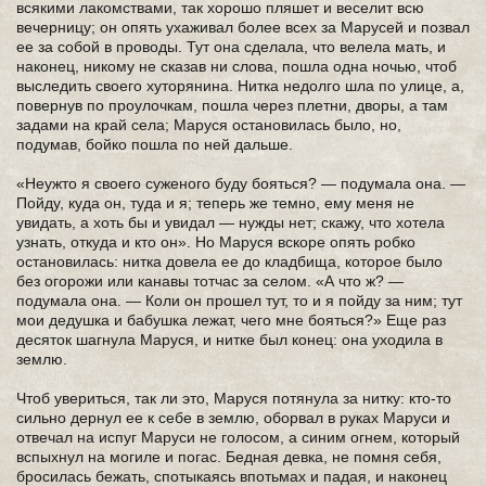
всякими лакомствами, так хорошо пляшет и веселит всю
вечерницу; он опять ухаживал более всех за Марусей и позвал
ее за собой в проводы. Тут она сделала, что велела мать, и
наконец, никому не сказав ни слова, пошла одна ночью, чтоб
выследить своего хуторянина. Нитка недолго шла по улице, а,
повернув по проулочкам, пошла через плетни, дворы, а там
задами на край села; Маруся остановилась было, но,
подумав, бойко пошла по ней дальше.
«Неужто я своего суженого буду бояться? — подумала она. —
Пойду, куда он, туда и я; теперь же темно, ему меня не
увидать, а хоть бы и увидал — нужды нет; скажу, что хотела
узнать, откуда и кто он». Но Маруся вскоре опять робко
остановилась: нитка довела ее до кладбища, которое было
без огорожи или канавы тотчас за селом. «А что ж? —
подумала она. — Коли он прошел тут, то и я пойду за ним; тут
мои дедушка и бабушка лежат, чего мне бояться?» Еще раз
десяток шагнула Маруся, и нитке был конец: она уходила в
землю.
Чтоб увериться, так ли это, Маруся потянула за нитку: кто-то
сильно дернул ее к себе в землю, оборвал в руках Маруси и
отвечал на испуг Маруси не голосом, а синим огнем, который
вспыхнул на могиле и погас. Бедная девка, не помня себя,
бросилась бежать, спотыкаясь впотьмах и падая, и наконец