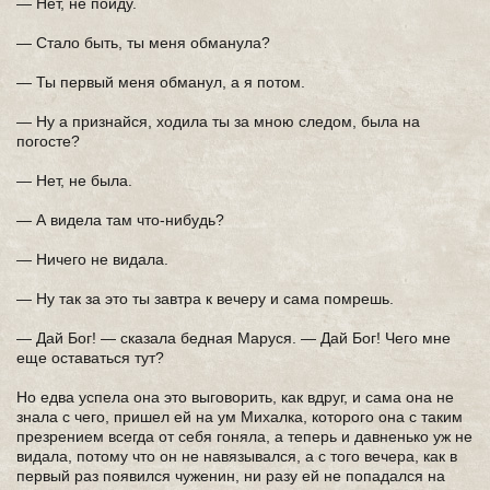
— Нет, не пойду.
— Стало быть, ты меня обманула?
— Ты первый меня обманул, а я потом.
— Ну а признайся, ходила ты за мною следом, была на
погосте?
— Нет, не была.
— А видела там что-нибудь?
— Ничего не видала.
— Ну так за это ты завтра к вечеру и сама помрешь.
— Дай Бог! — сказала бедная Маруся. — Дай Бог! Чего мне
еще оставаться тут?
Но едва успела она это выговорить, как вдруг, и сама она не
знала с чего, пришел ей на ум Михалка, которого она с таким
презрением всегда от себя гоняла, а теперь и давненько уж не
видала, потому что он не навязывался, а с того вечера, как в
первый раз появился чуженин, ни разу ей не попадался на