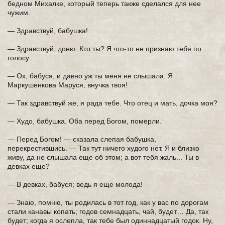
бедном Михалке, который теперь также сделался для нее
чужим.
— Здравствуй, бабушка!
— Здравствуй, доню. Кто ты? Я что-то не признаю тебя по
голосу…
— Ох, бабуся, и давно уж ты меня не слышала. Я
Маркушенкова Маруся, внучка твоя!
— Так здравствуй же, я рада тебе. Что отец и мать, дочка моя?
— Худо, бабушка. Оба перед Богом, померли.
— Перед Богом! — сказала слепая бабушка,
перекрестившись. — Так тут ничего худого нет. Я и близко
живу, да не слышала еще об этом; а вот тебя жаль... Ты в
девках еще?
— В девках, бабуся; ведь я еще молода!
— Знаю, помню, ты родилась в тот год, как у вас по дорогам
стали канавы копать; годов семнадцать, чай, будет… Да, так
будет; когда я ослепла, так тебе был одиннадцатый годок. Ну,