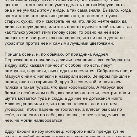
цветов — этого никто не умел сделать против Маруси, хоть
она и не училась этому нигде, а так сама знала. Бывало, когда
время такое, что никаких цветков нет, то достанет пучок
старых, сухих, что и смотреть не на что, либо желтеньких да
лиловых неувядалок, или хоть просто пучочек алой калины, да
как только уберет этим голову свою, то ровно на ней все
расцветет и заиграет, так она хороша, что ни одна девка не
украсится против нее и самыми лучшими цветочками.
Пришла осень, и, по обычаю, от праздника Андрея
Первозванного начались девичьи вечерницы; все собираются
в одну избу, каждая приносит с собою что есть, пекут
пампушки, вареники, пьют, едят и веселятся. Собрались они, и
Маруся с ними; напекли и наварили всего. Вечером пришли и
парни, один со скрипицей, другой с сопелкой, и началась
пляска и такая гульба, что дым коромыслом. А Маруся все
больше особнячком себе, как ломливая гостья; смотрит она и
шутит, мотается туда и сюда, а до нее не дотыкайся никто.
Наконец упросили ее, что пошла плясать, да и то с тем
уговором, чтобы парень не трогал ее, а плясал бы сам по
себе, а она сама по себе; как пошла, то все загляделись на
нее, не могли налюбоваться.
Вдруг входит в избу молодец, которого никто прежде тут не
видал: и собой пригож, и одет так чисто и хорошо, как у самых