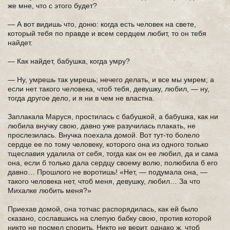
же мне, что с этого будет?
— А вот видишь что, доню: когда есть человек на свете,
который тебя по правде и всем сердцем любит, то он тебя
найдет.
— Как найдет, бабушка, когда умру?
— Ну, умрешь так умрешь; нечего делать, и все мы умрем; а
если нет такого человека, чтоб тебя, девушку, любил, — ну,
тогда другое дело, и я ни в чем не властна.
Заплакала Маруся, простилась с бабушкой, а бабушка, как ни
любила внучку свою, давно уже разучилась плакать, не
прослезилась. Внучка поехала домой. Вот тут-то болело
сердце ее по тому человеку, которого она из одного только
тщеславия удалила от себя, тогда как он ее любил, да и сама
она, если б только дала сердцу своему волю, полюбила б его
давно… Прошлого не воротишь! «Нет, — подумала она, —
такого человека нет, чтоб меня, девушку, любил… За что
Михалке любить меня?»
Приехав домой, она тотчас распорядилась, как ей было
сказано, сославшись на слепую бабку свою, против которой
никто не посмел спорить. Никто не верит, однако ж, чтоб