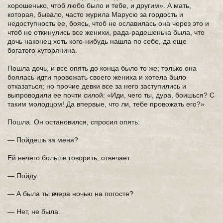
хорошенько, чтоб любо было и тебе, и другим». А мать,
которая, бывало, часто журила Марусю за гордость и
недоступность ее, боясь, чтоб не ославилась она через это и
чтоб не откинулись все женихи, рада-радешенька была, что
дочь наконец хоть кого-нибудь нашла по себе, да еще
богатого хуторянина.
Пошла дочь, и все опять до конца было то же; только она
боялась идти провожать своего жениха и хотела было
отказаться; но прочие девки все за него заступились и
выпроводили ее почти силой: «Иди, чего ты, дура, боишься? С
таким молодцом! Да впервые, что ли, тебе провожать его?»
Пошла. Он остановился, спросил опять:
— Пойдешь за меня?
Ей нечего больше говорить, отвечает:
— Пойду.
— А была ты вчера ночью на погосте?
— Нет, не была.