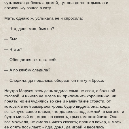
чуть живая добежала домой; тут она долго отдыхала и
потихоньку вошла в хату.
Мать, однако ж, услыхала ее и спросила:
— Что, доня моя, был он?
— Был.
— Что ж?
— Обещается взять за себя.
— А по клубку следила?
— Следила, да недалеко; оборвал он нитку и бросил.
Наутро Маруся весь день ходила сама не своя, с больной
головой, и ничего не могла ни припомнить хорошенько, ни
понять; но ей чудились во сне и наяву такие страсти, от
которых в ней замирала кровь: будто видела она, когда
вспыхнуло синее пламя, что делалось под землей, в могиле, и
будто милый ее, страшно сказать, грыз там покойника. Она
все молчала, не смела ничего сказать; прошел вечер, и мать
ее опять посылает: «Иди, доня, да играй и веселись