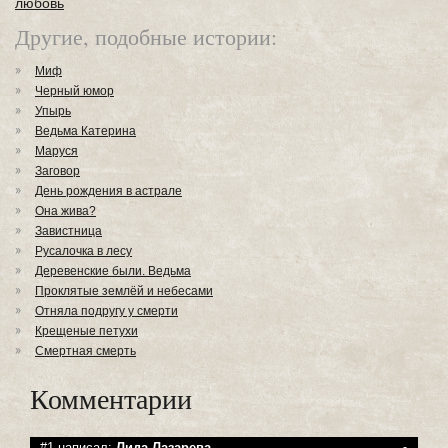
любовь
Другие, подобные истории:
Миф
Черный юмор
Упырь
Ведьма Катерина
Маруся
Заговор
День рождения в астрале
Она жива?
Завистница
Русалочка в лесу
Деревенские были. Ведьма
Проклятые землёй и небесами
Отняла подругу у смерти
Крещеные петухи
Смертная смерть
Комментарии
#1 написал:
Лида Лазарева