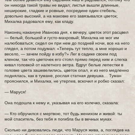
он никогда такой травы не видал; листья вышли длинные,
неширокие, гладкие и ровные, посредине один стебель,
довольно высокий, а на маковке его завязывался цветок;
Михалка радовался ему, как кладу.
Наконец накануне Иванова дня, к вечеру, цветок этот расцвел
— белый, большой и густо-махровый; Михалка не мог им
налюбоваться; сидел он при нем до поздней ночи, все на него
глядел, а потом подумал: «Теперь тут тепло, а мне хорошо и
весело, — зачем пойду в избу?» Лег в садике своем под
кленом, так что цветочек его стоял прямо перед ним и слегка
кивал головкой от налетного ветра. Вдруг белые лепестки в
головке цвета зашевелились, цветок опал, и из него медленно
поднялась, как в тумане, рослая статная девушка… Туман
прояснился, и Михалка, не утерпев, вскочил и робко сказал:
— Маруся!
Она подошла к нему и, указывая на его колечко, сказала:
— Кто обручился с мертвою, тот будь женихом и живой: ты
мой спаситель, без тебя я погибла бы в вечных муках.
Сколько ни дивовались люди, что Маруся жива, а, поглядев на