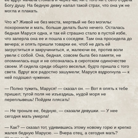
Богу душу. На бедную девку напал такой страх, что она уж не
могла и плакать.
Что ж? Живой не без места, мертвый не без могилы:
похоронили и мать, больше делать было нечего. Осталась
бедная Маруся одна, и так ей страшно стало в пустой избе,
что заперла она ее и пошла к соседям. Там она просидела до
вечера; и опять пришли товарки ее, чтоб не дать ей
загруститься и закручиниться, и, жалеючи ее, против воли
увели с собой. Она, бедная, совсем была без памяти, не
опомнилась еще и не опозналась в сиротском одиночестве
своем. И сидела среди общего веселья, будто пришла с того
света. Вдруг все радостно зашумели; Маруся вздрогнула — к
ней подошел чуженин.
— Полно тужить, Маруся! — сказал он. — Вот я опять к тебе
пришел; тугой поля не изъездишь, нудой моря не
переплывешь! Пойдем плясать!
— Не троньте ее, бедную, — сказали девушки. — У нее
сегодня мать умерла!
— Как? — сказал тот, удивившись этому новому горю и крепко
жалея бедную Марусю. — Вчера отец, а сегодня мать?