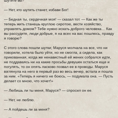
Шутите вы?
— Нет, кто шутить станет, избави Бог!
— Бедная ты, сердечная моя! — сказал тот. — Как же ты
теперь жить станешь круглою сиротою, вести хозяйство,
управлять домом? Тебе нужно искать доброго человека… Как
вы рассудите, люди добрые, я на всех на вас пошлюсь, правду
я говорю?
С этого слова пошли шутки; Маруся молчала на все, что ни
говорили, хотела было уйти, но не смогла, а сидела, как
прикованная; когда же ненавистный ей жених собрался идти,
не поддаваясь ни на какие просьбы девушек остаться еще и
погулять, то он опять ласково позвал ее в проводы. Маруся
взглянула на него в первый раз во весь вечер, встала и пошла
за ним. «Теперь я ничего не боюсь, — подумала она. — Пусть
делает со мною, что хочет!»
— Любишь ли ты меня, Маруся? — спросил он ее.
— Нет, не люблю.
— А пойдешь ли за меня?