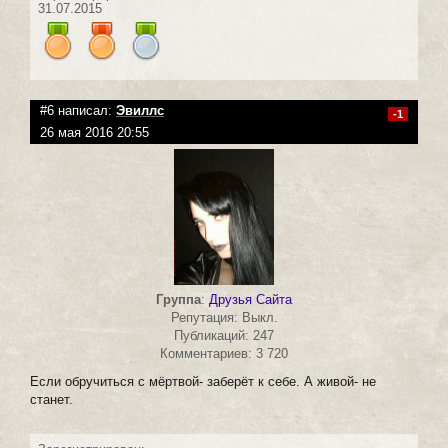
31.07.2015
#6 написал:
Эвиллс
-1
26 мая 2016 20:55
Группа
:
Друзья Сайта
Репутация: Выкл.
Публикаций: 247
Комментариев: 3 720
Если обручиться с мёртвой- заберёт к себе. А живой- не
станет.