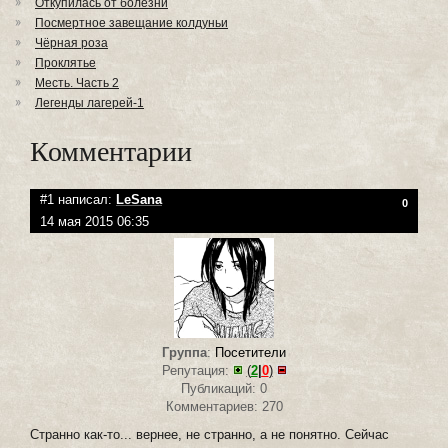
Откупилась от болезни
Посмертное завещание колдуньи
Чёрная роза
Проклятье
Месть. Часть 2
Легенды лагерей-1
Комментарии
#1 написал:
LeSana
0
14 мая 2015 06:35
Группа
:
Посетители
Репутация:
(
2
|
0
)
Публикаций: 0
Комментариев: 270
Странно как-то... вернее, не странно, а не понятно. Сейчас