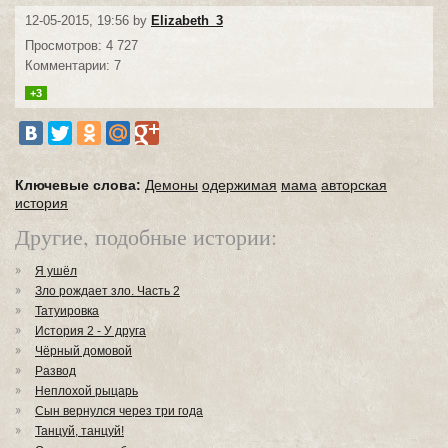
12-05-2015, 19:56 by
Elizabeth_3
Просмотров: 4 727
Комментарии: 7
+3
Ключевые слова:
Демоны
одержимая
мама
авторская
история
Другие, подобные истории:
Я ушёл
Зло рождает зло. Часть 2
Татуировка
История 2 - У друга
Чёрный домовой
Развод
Неплохой рыцарь
Сын вернулся через три года
Танцуй, танцуй!