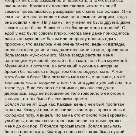
которых не было возможности переехать, а таких осталось
очень мало. Каждая их попытка сделать что-то с нашей
семьёй проваливалась, раздражая мою мать всё больше. Я не
слышал, что она делала с ними, но я слышал их крики, когда
она ходила к ним. Ни у мамы, ни у меня не было друзей, даже
знакомых не было. В школе все обходили меня стороной. С
едой у нас было совсем плохо, иногда мне даже приходилось
лазать по мусорным бакам или попросту просить еды у
прохожих, что давалось мне очень тяжело, ведь их взгляды,
полные отвращения и раздражительности ко мне, причиняли
боль моему мужскому эго. Мама всегда растила меня
настоящим мужчиной, пускай я был мал, но я был мужчиной.
Мужчиной я и остался, а настоящий мужчина никогда не
бросил бы человека в беде, тем более родную мать. А моя
мать была в беде. Чем питалась моя мать, я не знаю, но её
торчащие кости говорили о том, что она давно уже забыла, что
такое еда. Я до сих пор не понимаю, как она так долго
держалась, ведь её истощённое тело говорило о её скорой
кончине, но так было бы слишком просто.
Боялся ли её я? Ещё как. Каждый день с ней был пропитан
страхом. Каждую ночь мне снились кошмары, просыпаясь в
холодном поту, я видел, что мама стоит около моей кровати,
улыбаясь, напевая свои страшные песни, которые пугают
меня до сих пор. Я боялся просыпаться, боялся засыпать,
боялся просто жить. Квартира наша всё так же была пустой,