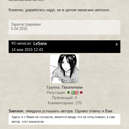
Конечно, доработать надо, но в целом написано неплохо.
Зарегистрирован:
5.04.2015
#3 написал:
LeSana
0
14 мая 2015 12:43
Группа
:
Посетители
Репутация:
(
2
|
0
)
Публикаций: 0
Комментариев: 270
Samson
, ожидала услышать автора. Однако отвечу и Вам.
Здесь я с Вами не согласна, имеется ввиду что не отец плакал, а сам
автор, этот мальчуган