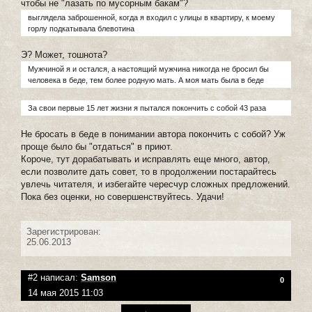
чтобы не "лазать по мусорным бакам"?
выглядела заброшенной, когда я входил с улицы в квартиру, к моему
горлу подкатывала блевотина
Э? Может, тошнота?
Мужчиной я и остался, а настоящий мужчина никогда не бросил бы
человека в беде, тем более родную мать. А моя мать была в беде
За свои первые 15 лет жизни я пытался покончить с собой 43 раза
Не бросать в беде в понимании автора покончить с собой? Уж
проще было бы "отдаться" в приют.
Короче, тут дорабатывать и исправлять еще много, автор,
если позволите дать совет, то в продолжении постарайтесь
увлечь читателя, и избегайте чересчур сложных предложений.
Пока без оценки, но совершенствуйтесь. Удачи!
Зарегистрирован:
25.06.2013
#2 написал:
Samson
0
14 мая 2015 11:03