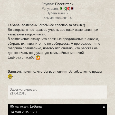
Группа
:
Посетители
Репутация:
(
0
|
0
)
Публикаций: 7
Комментариев: 14
LeSana
, во-первых, огромное спасибо за отзыв :)
Во-вторых, я постараюсь учесть все ваши замечания при
написании второй части.
В заключение скажу, что сложные предложения я люблю,
убирать их, извините, но не собираюсь. А про возраст я не
говорила специально, потому что считаю, что рассказ не
должен быть продуман до мельчайших мелочей.
Ещё раз спасибо
Samson
, приятно, что Вы все поняли. Вы абсолютно правы
Зарегистрирован:
21.04.2015
#5 написал:
LeSana
0
14 мая 2015 16:50