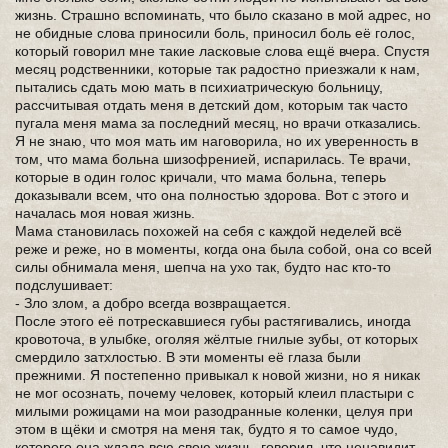
жизнь. Страшно вспоминать, что было сказано в мой адрес, но
не обидные слова приносили боль, приносил боль её голос,
который говорил мне такие ласковые слова ещё вчера. Спустя
месяц родственники, которые так радостно приезжали к нам,
пытались сдать мою мать в психиатрическую больницу,
рассчитывая отдать меня в детский дом, которым так часто
пугала меня мама за последний месяц, но врачи отказались.
Я не знаю, что моя мать им наговорила, но их уверенность в
том, что мама больна шизофренией, испарилась. Те врачи,
которые в один голос кричали, что мама больна, теперь
доказывали всем, что она полностью здорова. Вот с этого и
началась моя новая жизнь.
Мама становилась похожей на себя с каждой неделей всё
реже и реже, но в моменты, когда она была собой, она со всей
силы обнимала меня, шепча на ухо так, будто нас кто-то
подслушивает:
- Зло злом, а добро всегда возвращается.
После этого её потрескавшиеся губы растягивались, иногда
кровоточа, в улыбке, оголяя жёлтые гнилые зубы, от которых
смердило затхлостью. В эти моменты её глаза были
прежними. Я постепенно привыкал к новой жизни, но я никак
не мог осознать, почему человек, который клеил пластыри с
милыми рожицами на мои разодранные коленки, целуя при
этом в щёки и смотря на меня так, будто я то самое чудо,
которого она ждала всю свою жизнь, говорил, что ненавидит