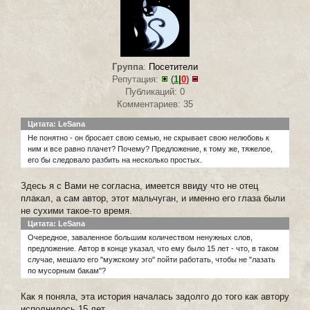
Группа
:
Посетители
Репутация:
(
1
|
0
)
Публикаций: 0
Комментариев: 35
Цитата: LeSana
Не понятно - он бросает свою семью, не скрывает свою нелюбовь к
ним и все равно плачет? Почему? Предложение, к тому же, тяжелое,
его бы следовало разбить на несколько простых.
Здесь я с Вами не согласна, имеется ввиду что не отец
плакал, а сам автор, этот мальчуган, и именно его глаза были
не сухими такое-то время.
Цитата: LeSana
Очередное, заваленное большим количеством ненужных слов,
предложение. Автор в конце указал, что ему было 15 лет - что, в таком
случае, мешало его "мужскому эго" пойти работать, чтобы не "лазать
по мусорным бакам"?
Как я поняла, эта история началась задолго до того как автору
исполнилось 15 лет.