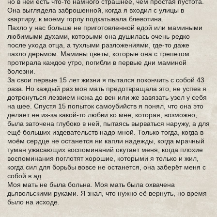
но в ней есть что-то намного страшнее, чем простая пустота.
Она выглядела заброшенной, когда я входил с улицы в
квартиру, к моему горлу подкатывала блевотина.
Пахло у нас больше не приготовленной едой или мамиными
любимыми духами, которыми она душилась очень редко
после ухода отца, а тухлыми разложениями, где-то даже
пахло дерьмом. Мамины цветы, которые она с трепетом
протирала каждое утро, погибли в первые дни маминой
болезни.
За свои первые 15 лет жизни я пытался покончить с собой 43
раза. Но каждый раз моя мать предотвращала это, не успев я
дотронуться лезвием ножа до вен или же завязать узел у себя
на шее. Спустя 15 попыток самоубийств я понял, что она это
делает не из-за какой-то любви ко мне, которая, возможно,
была заточена глубоко в ней, пытаясь вырваться наружу, а для
ещё больших издевательств надо мной. Только тогда, когда в
моём сердце не останется ни капли надежды, когда мрачный
туман ужасающих воспоминаний окутает меня, когда плохие
воспоминания поглотят хорошие, которыми я только и жил,
когда сил для борьбы вовсе не останется, она заберёт меня с
собой в ад.
Моя мать не была больна. Моя мать была охвачена
дьявольскими руками. Я знал, что нужно её вернуть, но время
было на исходе.