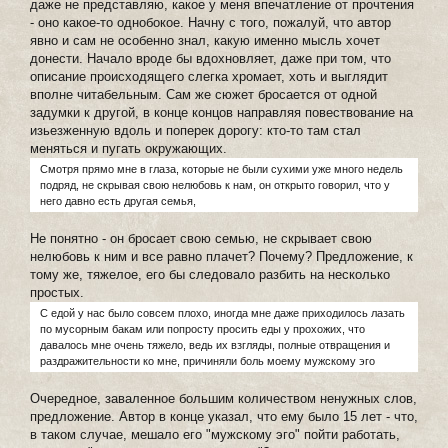
даже не представляю, какое у меня впечатление от прочтения
- оно какое-то однобокое. Начну с того, пожалуй, что автор
явно и сам не особенно знал, какую именно мысль хочет
донести. Начало вроде бы вдохновляет, даже при том, что
описание происходящего слегка хромает, хоть и выглядит
вполне читабельным. Сам же сюжет бросается от одной
задумки к другой, в конце концов направляя повествование на
изьезженную вдоль и поперек дорогу: кто-то там стал
меняться и пугать окружающих.
Смотря прямо мне в глаза, которые не были сухими уже много недель
подряд, не скрывая свою нелюбовь к нам, он открыто говорил, что у
него давно есть другая семья,
Не понятно - он бросает свою семью, не скрывает свою
нелюбовь к ним и все равно плачет? Почему? Предложение, к
тому же, тяжелое, его бы следовало разбить на несколько
простых.
С едой у нас было совсем плохо, иногда мне даже приходилось лазать
по мусорным бакам или попросту просить еды у прохожих, что
давалось мне очень тяжело, ведь их взгляды, полные отвращения и
раздражительности ко мне, причиняли боль моему мужскому эго
Очередное, заваленное большим количеством ненужных слов,
предложение. Автор в конце указал, что ему было 15 лет - что,
в таком случае, мешало его "мужскому эго" пойти работать,