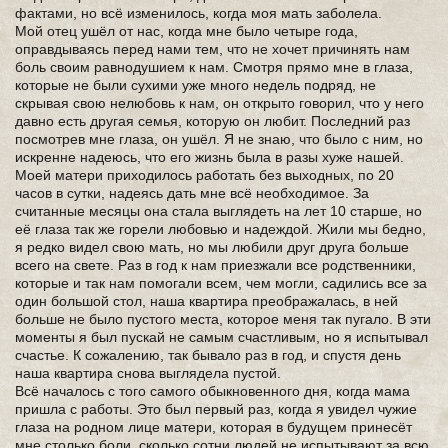
фактами, но всё изменилось, когда моя мать заболела.
Мой отец ушёл от нас, когда мне было четыре года,
оправдываясь перед нами тем, что не хочет причинять нам
боль своим равнодушием к нам. Смотря прямо мне в глаза,
которые не были сухими уже много недель подряд, не
скрывая свою нелюбовь к нам, он открыто говорил, что у него
давно есть другая семья, которую он любит. Последний раз
посмотрев мне глаза, он ушёл. Я не знаю, что было с ним, но
искренне надеюсь, что его жизнь была в разы хуже нашей.
Моей матери приходилось работать без выходных, по 20
часов в сутки, надеясь дать мне всё необходимое. За
считанные месяцы она стала выглядеть на лет 10 старше, но
её глаза так же горели любовью и надеждой. Жили мы бедно,
я редко видел свою мать, но мы любили друг друга больше
всего на свете. Раз в год к нам приезжали все родственники,
которые и так нам помогали всем, чем могли, садились все за
один большой стол, наша квартира преображалась, в ней
больше не было пустого места, которое меня так пугало. В эти
моменты я был пускай не самым счастливым, но я испытывал
счастье. К сожалению, так бывало раз в год, и спустя день
наша квартира снова выглядела пустой.
Всё началось с того самого обыкновенного дня, когда мама
пришла с работы. Это был первый раз, когда я увидел чужие
глаза на родном лице матери, которая в будущем принесёт
мне столько боли, сколько сотни людей не испытывают за всю