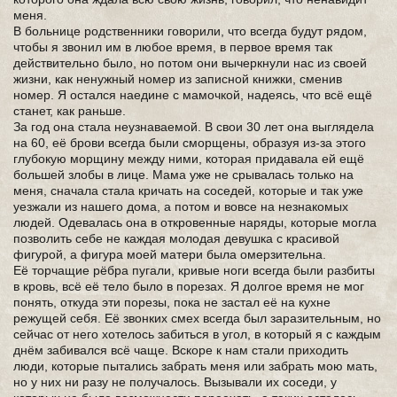
меня.
В больнице родственники говорили, что всегда будут рядом,
чтобы я звонил им в любое время, в первое время так
действительно было, но потом они вычеркнули нас из своей
жизни, как ненужный номер из записной книжки, сменив
номер. Я остался наедине с мамочкой, надеясь, что всё ещё
станет, как раньше.
За год она стала неузнаваемой. В свои 30 лет она выглядела
на 60, её брови всегда были сморщены, образуя из-за этого
глубокую морщину между ними, которая придавала ей ещё
большей злобы в лице. Мама уже не срывалась только на
меня, сначала стала кричать на соседей, которые и так уже
уезжали из нашего дома, а потом и вовсе на незнакомых
людей. Одевалась она в откровенные наряды, которые могла
позволить себе не каждая молодая девушка с красивой
фигурой, а фигура моей матери была омерзительна.
Её торчащие рёбра пугали, кривые ноги всегда были разбиты
в кровь, всё её тело было в порезах. Я долгое время не мог
понять, откуда эти порезы, пока не застал её на кухне
режущей себя. Её звонких смех всегда был заразительным, но
сейчас от него хотелось забиться в угол, в который я с каждым
днём забивался всё чаще. Вскоре к нам стали приходить
люди, которые пытались забрать меня или забрать мою мать,
но у них ни разу не получалось. Вызывали их соседи, у