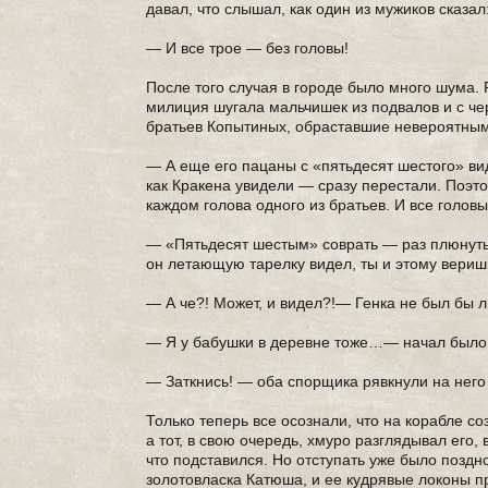
давал, что слышал, как один из мужиков сказал
— И все трое — без головы!
После того случая в городе было много шума. 
милиция шугала мальчишек из подвалов и с чер
братьев Копытиных, обраставшие невероятным
— А еще его пацаны с «пятьдесят шестого» ви
как Кракена увидели — сразу перестали. Поэто
каждом голова одного из братьев. И все голо
— «Пятьдесят шестым» соврать — раз плюнуть
он летающую тарелку видел, ты и этому вериш
— А че?! Может, и видел?!— Генка не был бы 
— Я у бабушки в деревне тоже…— начал было
— Заткнись! — оба спорщика рявкнули на него 
Только теперь все осознали, что на корабле с
а тот, в свою очередь, хмуро разглядывал его,
что подставился. Но отступать уже было поздн
золотовласка Катюша, и ее кудрявые локоны пр