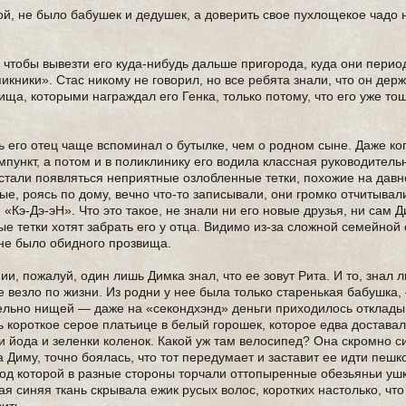
ой, не было бабушек и дедушек, а доверить свое пухлощекое чадо
 чтобы вывезти его куда-нибудь дальше пригорода, куда они перио
кники». Стас никому не говорил, но все ребята знали, что он держ
ща, которыми награждал его Генка, только потому, что его уже то
ь его отец чаще вспоминал о бутылке, чем о родном сыне. Даже ко
мпункт, а потом и в поликлинику его водила классная руководител
 стали появляться неприятные озлобленные тетки, похожие на дав
е, роясь по дому, вечно что-то записывали, они громко отчитыва
Кэ-Дэ-эН». Что это такое, не знали ни его новые друзья, ни сам Д
 тетки хотят забрать его у отца. Видимо из-за сложной семейной 
не было обидного прозвища.
и, пожалуй, один лишь Димка знал, что ее зовут Рита. И то, знал 
е везло по жизни. Из родни у нее была только старенькая бабушка,
ельно нищей — даже на «секондхэнд» деньги приходилось откладыв
ь короткое серое платьице в белый горошек, которое едва доставал
 йода и зеленки коленок. Какой уж там велосипед? Она скромно с
Диму, точно боялась, что тот передумает и заставит ее идти пешк
од которой в разные стороны торчали оттопыренные обезьяньи уш
я синяя ткань скрывала ежик русых волос, коротких настолько, чт