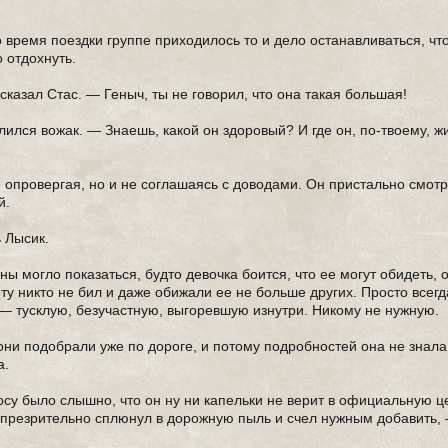
 время поездки группе приходилось то и дело останавливаться, чт
 отдохнуть.
казал Стас. — Геныч, ты не говорил, что она такая большая!
ился вожак. — Знаешь, какой он здоровый? И где он, по-твоему, ж
 опровергая, но и не соглашаясь с доводами. Он пристально смот
й.
 Лысик.
ны могло показаться, будто девочка боится, что ее могут обидеть, 
иту никто не бил и даже обижали ее не больше других. Просто всег
— тусклую, безучастную, выгоревшую изнутри. Никому не нужную.
они подобрали уже по дороге, и потому подробностей она не знала
а.
осу было слышно, что он ну ни капельки не верит в официальную це
н презрительно сплюнул в дорожную пыль и счел нужным добавить,