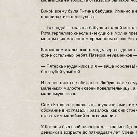
мальчишка ее возраста отважился бы такой нос
Виной всему была Ритина бабушка. Именно в 
профилактики педикулеза.
— Так надо! — сказала бабуля и старой метал
Рита терпеливо снесла экзекуцию и молча прев
местом в их маленьком временном союзе Рита
Как костюм итальянского модельера выделяет
фоне остальных ребят. Пятерка неудачников —
— Пятерка неудачников и я — ваша королева! 
белозубой улыбкой.
И на нее никто не обижался. Любую, даже сам
маленьких милостей своей повелительницы, а 
маленькую жизнь.
Сама Катюша якшалась с «неудачниками» имен
обожание в их глазах. Нравилось, как они ст
оказать им малейший знак внимания.
У Катюши был свой велосипед — красивый, нове
девчонки в возрасте до пятнадцати лет. Сред