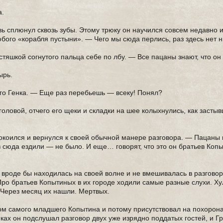
а.
вь сплюнул сквозь зубы. Этому трюку он научился совсем недавно 
любого «корабля пустыни». — Чего мы сюда перлись, раз здесь нет 
стяшкой согнутого пальца себе по лбу. — Все пацаны знают, что он
ырь.
его Генка. — Еще раз перебьешь — всеку! Понял?
оловой, отчего его щеки и складки на шее колыхнулись, как засты
коился и вернулся к своей обычной манере разговора. — Пацаны г
раз сюда ездили — не было. И еще… говорят, что это он братьев Коп
 вроде бы находилась на своей волне и не вмешивалась в разговор
Про братьев Копытиных в их городе ходили самые разные слухи. Ху
 Через месяц их нашли. Мертвых.
м самого младшего Копытина и потому присутствовал на похоронах
ках он подслушал разговор двух уже изрядно поддатых гостей, и Г