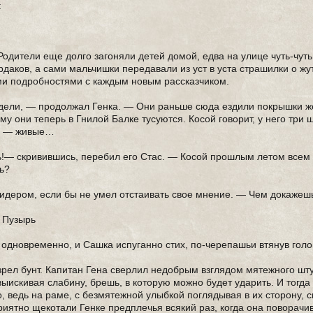
:
Родители еще долго загоняли детей домой, едва на улице чуть-чуть
даков, а сами мальчишки передавали из уст в уста страшилки о жу
и подробностями с каждым новым рассказчиком.
дели, — продолжал Генка. — Они раньше сюда ездили покрышки же
му они теперь в Гнилой Балке тусуются. Косой говорит, у него три 
вы — живые…
!— скривившись, перебил его Стас. — Косой прошлым летом всем 
ь?
лидером, если бы не умел отстаивать свое мнение. — Чем докажешь
 Пузырь
одновременно, и Сашка испуганно стих, по-черепашьи втянув голо
озрел бунт. Капитан Гена сверлил недобрым взглядом мятежного шт
 выискивая слабину, брешь, в которую можно будет ударить. И тогда
о, ведь на раме, с безмятежной улыбкой поглядывая в их сторону, 
иятно щекотали Генке предплечья всякий раз, когда она поворачив