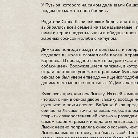
У Пузыря, которого на самом деле звали Сашк
людям его мама и папа боялись.
Родители Стаса были слишком бедны для того,
выбирались всей семьей на так называемые «пи
ними и терпит подзатыльники и обидные прозви
жареных сосисок и хлеба с кетчупом.
Димка же полгода назад потерял мать, и тепер
подрался в школе и сломал себе палец, в трав
Карповна. В последнее время в их доме часто
собак-ищеек. Вооружившиеся папками, в которы
отца и постоянно угрожали странными буквами «
одном он был уверен твердо — ищейкоподобные
донимал его меньше остальных. У Димы даже 
Хуже всех приходилось Лысику. Из всей компани
что жил с ней в одном дворе. Лысику вообще н
сухонькая и почти слепая. Бабушка была пред
сейчас на Лысике, точно на вешалке, болталос
покрытых закоростеневшей кровью и разводами
самом краешке рамы и иногда оглядывалась на 
Лысик нервно поправляла синюю косынку, из-п
Лысиком именно потому, что была лысой. Тонка