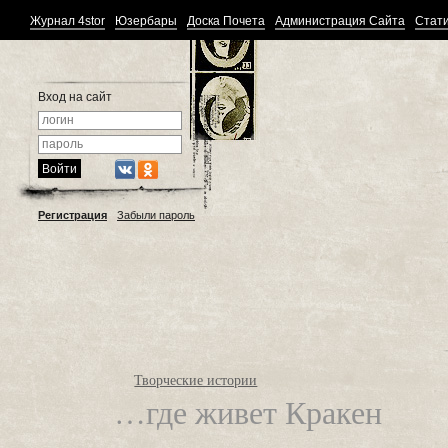
Журнал 4stor
Юзербары
Доска Почета
Администрация Сайта
Стати
Вход на сайт
Регистрация
Забыли пароль
Творческие истории
…где живет Кракен