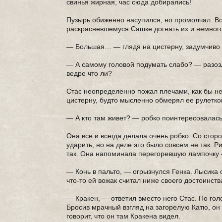
свинья жирная, час сюда добирались!
Пузырь обиженно насупился, но промолчал. Во
раскрасневшемуся Сашке догнать их и немного
— Большая… — глядя на цистерну, задумчиво с
— А самому головой подумать слабо? — разозл
ведре что ли?
Стас неопределенно пожал плечами, как бы не
цистерну, будто мысленно обмерял ее рулетко
— А кто там живет? — робко поинтересовалась
Она все и всегда делала очень робко. Со сторо
ударить, но на деле это было совсем не так. Р
так. Она напоминала перегоревшую лампочку 
— Конь в пальто, — огрызнулся Генка. Лысика 
что-то ей вожак считал ниже своего достоинств
— Кракен, — ответил вместо него Стас. По гол
Бросив мрачный взгляд на загорелую Катю, о
говорит, что он там Кракена видел.