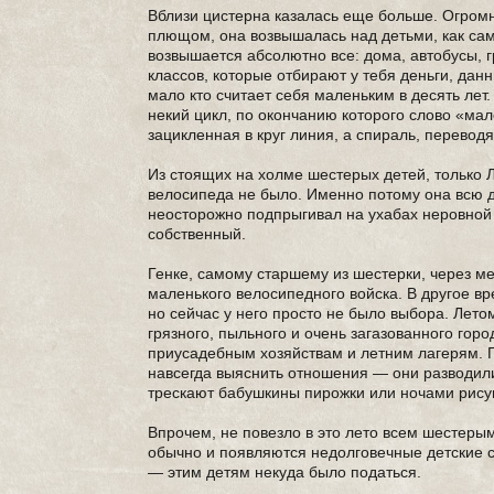
Вблизи цистерна казалась еще больше. Огромн
плющом, она возвышалась над детьми, как сам
возвышается абсолютно все: дома, автобусы, 
классов, которые отбирают у тебя деньги, дан
мало кто считает себя маленьким в десять лет
некий цикл, по окончанию которого слово «мал
зацикленная в круг линия, а спираль, перевод
Из стоящих на холме шестерых детей, только 
велосипеда не было. Именно потому она всю до
неосторожно подпрыгивал на ухабах неровной д
собственный.
Генке, самому старшему из шестерки, через м
маленького велосипедного войска. В другое вр
но сейчас у него просто не было выбора. Лето
грязного, пыльного и очень загазованного гор
приусадебным хозяйствам и летним лагерям. Ге
навсегда выяснить отношения — они разводили
трескают бабушкины пирожки или ночами рисую
Впрочем, не повезло в это лето всем шестеры
обычно и появляются недолговечные детские с
— этим детям некуда было податься.