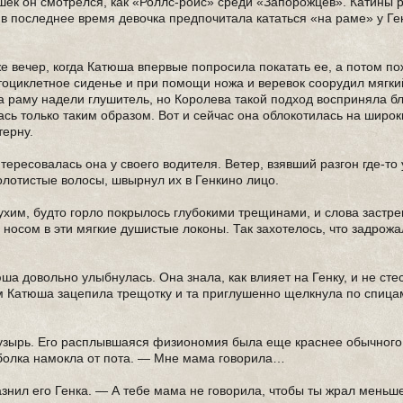
шек он смотрелся, как «Роллс-ройс» среди «Запорожцев». Катины 
 в последнее время девочка предпочитала кататься «на раме» у Ге
же вечер, когда Катюша впервые попросила покатать ее, а потом п
отоциклетное сиденье и при помощи ножа и веревок соорудил мягки
на раму надели глушитель, но Королева такой подход восприняла бл
ась только таким образом. Вот и сейчас она облокотилась на широк
терну.
тересовалась она у своего водителя. Ветер, взявший разгон где-то
золотистые волосы, швырнул их в Генкино лицо.
ухим, будто горло покрылось глубокими трещинами, и слова застре
я носом в эти мягкие душистые локоны. Так захотелось, что задрож
ша довольно улыбнулась. Она знала, как влияет на Генку, и не сте
м Катюша зацепила трещотку и та приглушенно щелкнула по спица
узырь. Его расплывшаяся физиономия была еще краснее обычного,
тболка намокла от пота. — Мне мама говорила…
нил его Генка. — А тебе мама не говорила, чтобы ты жрал меньше