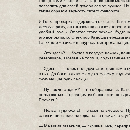
трещотками из игральных карт великов мальчи
позволить для своей дочери самое лучшее. Но
таким образом верность своего фаворита.
И Генка проверку выдерживал с честью! В тот 
жесткую раму, он отыскал на свалке старое м
удобный валик. От этого стало похоже, будто 
это все окупало. С тех пор Катюша передвигал
Генкиного «байка» и, щурясь, смотрела на цис
— Это здесь? — болтая в воздухе ножкой, поин
резервуара, взлетел на холм и, подхватив ее 
— Здесь… — голос его вдруг стал хриплым и с
в них. До боли в животе ему хотелось уткнутьс
сжимающие руль пальцы.
— Ну, так чего ждем? — не оборачиваясь, Катю
пользоваться. Торчащим из босоножки пальце
Поехали?
— Нельзя туда ехать! — внезапно вмешался П
оладьи, щеки висели едва не на плечах, а фу
— Ме мямя гавалиля, — скривившись, передраз