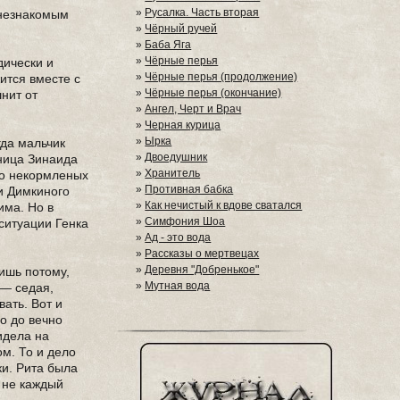
»
Русалка. Часть вторая
 незнакомым
»
Чёрный ручей
»
Баба Яга
»
Чёрные перья
дически и
»
Чёрные перья (продолжение)
ится вместе с
»
Чёрные перья (окончание)
шнит от
»
Ангел, Черт и Врач
»
Черная курица
»
Ырка
гда мальчик
»
Двоедушник
ьница Зинаида
»
Хранитель
но некормленых
»
Противная бабка
ли Димкиного
»
Как нечистый к вдове сватался
има. Но в
»
Симфония Шоа
ситуации Генка
»
Ад - это вода
»
Рассказы о мертвецах
»
Деревня "Добренькое"
лишь потому,
»
Мутная вода
 — седая,
ать. Вот и
о до вечно
идела на
ом. То и дело
ки. Рита была
о не каждый