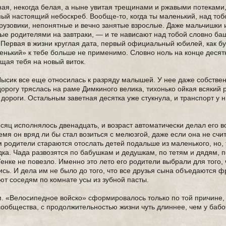
ая, некогда белая, а ныне увитая трещинами и ржавыми потеками,
ый настоящий небоскреб. Вообще-то, когда ты маленький, над тоб
грузовики, непонятные и вечно занятые взрослые. Даже мальчишки 
ные родителями на завтраки, — и те нависают над тобой словно ба
. Первая в жизни круглая дата, первый официальный юбилей, как б
енький» к тебе больше не применимо. Словно ноль на конце десятк
ящая тебя на новый виток.
Лысик все еще относилась к разряду малышей. У нее даже собстве
рогу тряслась на раме Димкиного велика, тихонько ойкая всякий ра
ороги. Остальным заветная десятка уже стукнула, и транспорт у 
есяц исполнялось двенадцать, и возраст автоматически делал его 
емя он вряд ли бы стал возиться с мелюзгой, даже если она не счи
м родители стараются отослать детей подальше из маленького, но,
одка. Чада развозятся по бабушкам и дедушкам, по тетям и дядям, 
нке не повезло. Именно это лето его родители выбрали для того, 
сь. И дела им не было до того, что все друзья сына объедаются ф
т соседям по комнате усы из зубной пасты.
м. «Велосипедное войско» сформировалось только по той причине,
ообщества, с продолжительностью жизни чуть длиннее, чем у бабо