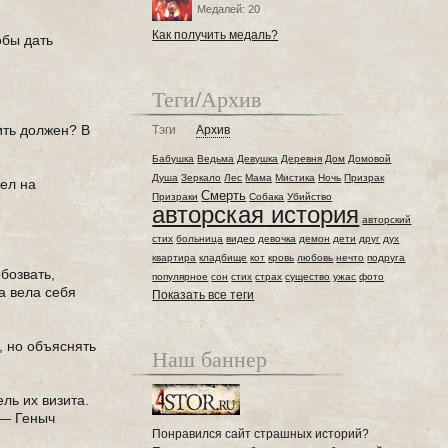
Медалей: 20
Как получить медаль?
обы дать
Теги/Архив
ить должен? В
Тэги
Архив
Бабушка
Ведьма
Девушка
Деревня
Дом
Домовой
Душа
Зеркало
Лес
Мама
Мистика
Ночь
Призрак
рел на
Смерть
Призраки
Собака
Убийство
авторская история
авторский
стих
больница
видео
девочка
демон
дети
друг
дух
квартира
кладбище
кот
кровь
любовь
нечто
подруга
обозвать,
популярное
сон
стих
страх
существо
ужас
фото
да вела себя
Показать все теги
, но объяснять
Наш баннер
ль их визита.
 — Геныч
Понравился сайт страшных историй?