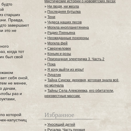
Мистические истории о нововятских лесах
 будто
»
Ни гводя, ни жезла
ой
»
Последняя бутылка
из старших
»
Тени
шни. Правда,
»
Чудеса наших лесов
удто завершают
»
Могила инопланетянина
и это не
»
Радио Пхеньяна
»
Неожиданные похороны
»
Могила фей
нного
»
Сверхчеловек
з, когда тот
»
Коньяк и розы
них был свой
»
Призрачная электричка 3. Часть 2
»
Пока
»
Я хочу выйти из игры!
вожаком
»
Лунатик
тает себя оной,
»
Тайна Синска: деревня, которая знала всё,
 тем не менее,
но молчала
по дачам,
»
Тайны Села Алексеевка, его обитатели,
чтобы раз и
неизвестные массам.
руктами,
Избранное
 по которой
чек-капустниц
»
Уносящий детей
»
Русалка. Часть первая