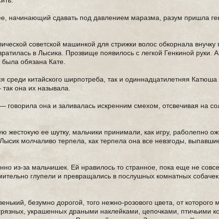
ить.
ее, начинающий сдавать под давлением маразма, разум пришла г
лической советской машинкой для стрижки волос обкорнала внучку 
ратилась в Лысика. Прозвище появилось с легкой Генкиной руки. А
 была обязана Кате.
ся среди китайского ширпотреба, так и одиннадцатилетняя Катюша
 так она их называла.
— говорила она и заливалась искренним смехом, отсвечивая на с
ую жестокую ее шутку, мальчики принимали, как игру, раболепно о
Лысик молчаливо терпела, как терпела она все невзгоды, выпавши
но из-за мальчишек. Ей нравилось то странное, пока еще не совс
ремительно глупели и превращались в послушных комнатных собачек
нький, безумно дорогой, того нежно-розового цвета, от которого 
и грязных, украшенных драными наклейками, цепочками, птичьими к