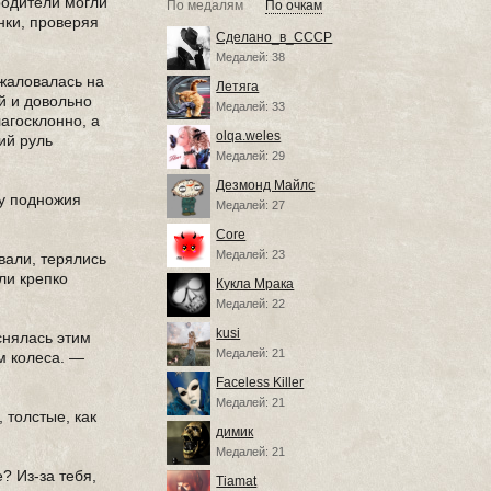
родители могли
По медалям
По очкам
нки, проверяя
Сделано_в_СССР
Медалей: 38
ожаловалась на
Летяга
й и довольно
Медалей: 33
агосклонно, а
olqa.weles
ий руль
Медалей: 29
Дезмонд Майлс
 у подножия
Медалей: 27
Core
Медалей: 23
вали, терялись
али крепко
Кукла Мрака
Медалей: 22
kusi
снялась этим
Медалей: 21
м колеса. —
Faceless Killer
Медалей: 21
 толстые, как
димик
Медалей: 21
? Из-за тебя,
Tiamat