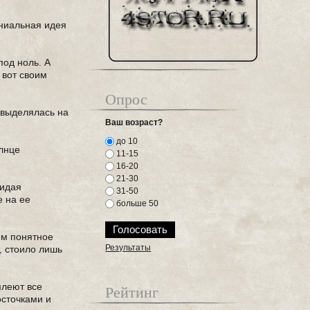
ениальная идея
под ноль. А
 вот своим
Опрос
 выделялась на
Ваш возраст?
до 10
олнце
11-15
16-20
21-30
жидая
31-50
е на ее
больше 50
ем понятное
Результаты
, стоило лишь
млеют все
Рейтинг
осточками и