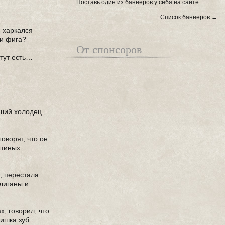
Поставь один из баннеров у себя на сайте.
Список баннеров
→
и харкался
ни фига?
От спонсоров
 тут есть…
вший холодец.
оворят, что он
ытиных
, перестала
лиганы и
, говорил, что
ришка зуб