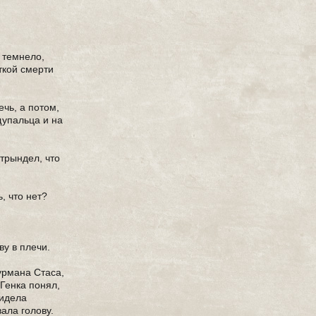
 темнело,
ткой смерти
чь, а потом,
щупальца и на
трындел, что
, что нет?
ву в плечи.
урмана Стаса,
 Генка понял,
сидела
ала голову.