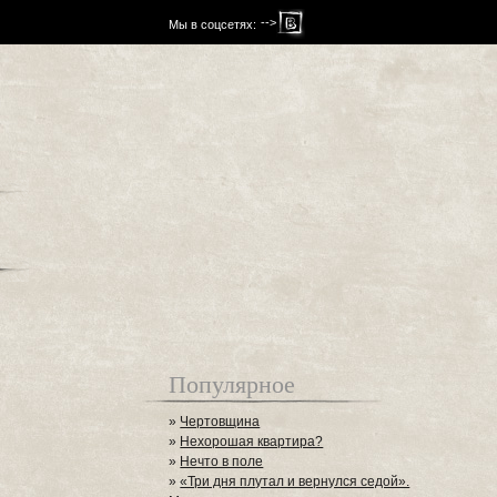
-->
Мы в соцсетях:
Популярное
»
Чертовщина
»
Нехорошая квартира?
»
Нечто в поле
»
«Три дня плутал и вернулся седой».