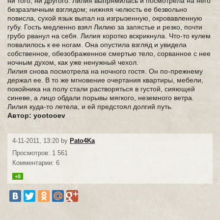
ни того, ни другого. Лилия выпрямилась и посмотрела на него
безразличным взглядом; нижняя челюсть ее безвольно
повисла, сухой язык выпал на изгрызенную, окровавленную
губу. Гость медленно взял Лилию за запястье и резко, почти
грубо рванул на себя. Лилия коротко вскрикнула. Что-то кулем
повалилось к ее ногам. Она опустила взгляд и увидела
собственное, обезображенное смертью тело, сорванное с нее
ночным духом, как уже ненужный чехол.
Лилия снова посмотрела на ночного гостя. Он по-прежнему
держал ее. В то же мгновение очертания квартиры, мебели,
покойника на полу стали растворяться в густой, сияющей
синеве, а лицо обдали порывы мягкого, неземного ветра.
Лилия куда-то летела, и ей предстоял долгий путь.
Автор: yootooev
4-11-2011, 13:20 by
Pato4Ka
Просмотров: 1 561
Комментарии: 6
+8