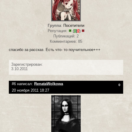
Группа
:
Посетители
Репутация:
(
0
|
0
)
Публикаций: 2
Комментариев: 85
спасибо за рассказ. Есть что- то поучительное+++
Зарегистрирован:
3.10.2011
#6 написал:
RenataWolkowa
0
20 ноября 2011 18:27