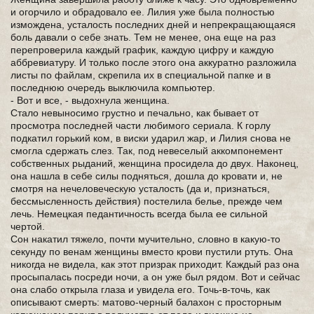
и огорчило и обрадовало ее. Лилия уже была полностью
измождена, усталость последних дней и непрекращающаяся
боль давали о себе знать. Тем не менее, она еще на раз
перепроверила каждый график, каждую цифру и каждую
аббревиатуру. И только после этого она аккуратно разложила
листы по файлам, скрепила их в специальной папке и в
последнюю очередь выключила компьютер.
- Вот и все, - выдохнула женщина.
Стало невыносимо грустно и печально, как бывает от
просмотра последней части любимого сериала. К горлу
подкатил горький ком, в виски ударил жар, и Лилия снова не
смогла сдержать слез. Так, под невеселый аккомпонемент
собственных рыданий, женщина просидела до двух. Наконец,
она нашла в себе силы подняться, дошла до кровати и, не
смотря на нечеловеческую усталость (да и, признаться,
бессмысленность действия) постелила белье, прежде чем
лечь. Немецкая педантичность всегда была ее сильной
чертой.
Сон накатил тяжело, почти мучительно, словно в какую-то
секунду по венам женщины вместо крови пустили ртуть. Она
никогда не видела, как этот призрак приходит. Каждый раз она
просыпалась посреди ночи, а он уже был рядом. Вот и сейчас
она слабо открыла глаза и увидела его. Точь-в-точь, как
описывают смерть: матово-черный балахон с просторным