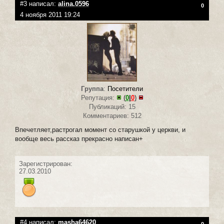
#3 написал:
alina.0596
0
4 ноября 2011 19:24
Группа
:
Посетители
Репутация:
(
0
|
0
)
Публикаций: 15
Комментариев: 512
Впечетляет,растрогал момент со старушкой у церкви, и
вообще весь рассказ прекрасно написан+
Зарегистрирован:
27.03.2010
#4 написал:
masha64620
0