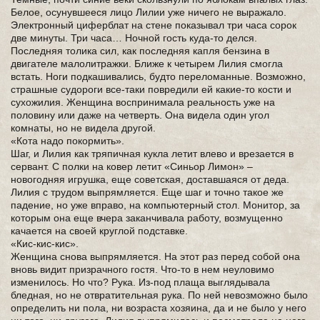
Белое, осунувшееся лицо Лилии уже ничего не выражало.
Электронный циферблат на стене показывал три часа сорок
две минуты. Три часа… Ночной гость куда-то делся.
Последняя толика сил, как последняя капля бензина в
двигателе малолитражки. Ближе к четырем Лилия смогла
встать. Ноги подкашивались, будто переломанные. Возможно,
страшные судороги все-таки повредили ей какие-то кости и
сухожилия. Женщина воспринимала реальность уже на
половину или даже на четверть. Она видела один угол
комнаты, но не видела другой.
«Кота надо покормить».
Шаг, и Лилия как тряпичная кукла летит влево и врезается в
сервант. С полки на ковер летит «Синьор Лимон» –
новогодняя игрушка, еще советская, доставшаяся от деда.
Лилия с трудом выпрямляется. Еще шаг и точно такое же
падение, но уже вправо, на компьютерный стол. Монитор, за
которым она еще вчера заканчивала работу, возмущенно
качается на своей круглой подставке.
«Кис-кис-кис».
Женщина снова выпрямляется. На этот раз перед собой она
вновь видит призрачного гостя. Что-то в нем неуловимо
изменилось. Но что? Рука. Из-под плаща выглядывала
бледная, но не отвратительная рука. По ней невозможно было
определить ни пола, ни возраста хозяина, да и не было у него