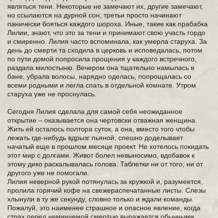
являться тени. Некоторые не замечают их, другие замечают,
но ссылаются на дурной сон, третьи просто начинают
панически бояться каждого шороха. Иные, такие как прабабка
Лилии, знают, что это за тени и принимают свою участь гордо
и смиренно. Лилия часто вспоминала, как умерла старуха. За
день до смерти та сходила в церковь и исповедалась, потом
по пути домой попросила прощения у каждого встречного,
раздала милостыню. Вечером она тщательно намылась в
бане, убрала волосы, нарядно оделась, попрощалась со
всеми родными и легла спать в отдельной комнате. Утром
старуха уже не проснулась.
Сегодня Лилия сделала для самой себя неожиданное
открытие – оказывается она чертовски отважная женщина.
Жить ей осталось полтора суток, а она, вместо того чтобы
лежать где-нибудь вдрызг пьяной, спешно доделывает
начатый еще в прошлом месяце проект. Не хотелось покидать
этот мир с долгами. Живот болел невыносимо, вдобавок к
этому дико раскалывалась голова. Таблетки ни от того, ни от
другого уже не помогали.
Лилия неверной рукой потянулась за кружкой и, разумеется,
пролила горячий кофе на свежераспечатанные листы. Слезы
хлынули в ту же секунду, словно только и ждали команды.
Пожалуй, это наименее страшное и опасное явление, когда
страх перед неминуемой смертью выражается обычными