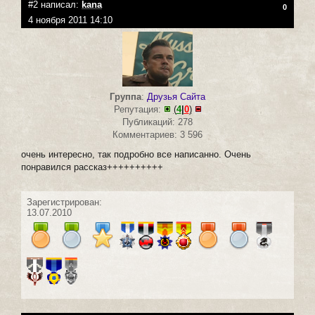
#2 написал:
kana
0
4 ноября 2011 14:10
Группа
:
Друзья Сайта
Репутация:
(
4
|
0
)
Публикаций: 278
Комментариев: 3 596
очень интересно, так подробно все написанно. Очень
понравился рассказ++++++++++
Зарегистрирован:
13.07.2010