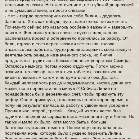
женскими слезами. Не ожесточением, не глубокой депрессией
и не сумасшествием, а просто слезами.
- Нет, - твердо проговорила сама себе Лилия, - доделать.
Закончить. Хоть как-нибудь, пусть даже плохо, но закончить.
Почему-то сейчас это казалось особенно важным – завершить
начатое. Женщина утерла слезы с пухлых щек, заново
распечатала проект и остервенело принялась за работу. От
боли, страха и слез перед глазами все плыло, голова
отказывалась работать, будто решив завершить свою земную
деятельность раньше назначенного срока, но Лилия
продолжала трудиться с бессмысленным упорством Сизифа.
Осталось немного, потом можно отдохнуть. Потом можно
включить телевизор, наглотаться таблеток, завалиться на
диван с любимым котом и не думать ни о чем. Да, так…
Каждый человек хоть раз да и задумывался, какова длина его
жизни, если перевести ее в минуты? Сейчас Лилии не
понадобилось бы и деревянных счёт, чтобы прикинуть эту
цифру. Она и прикинула, отвлекшись на некоторое время, а
получив результат взялась за работу с удвоенным усердием.
Прошел час, второй, третий… Каждый из этих часов был
одним из последних сорокалетнего жизненного пути Лилии. Не
так уж и мало их было, хотя могло быть и больше.
За окном сгустилась темнота. Понемногу наступала ночь –
последняя ночь, которую было суждено пережить Лилии.
Женщина завершила работу ближе к часу. Это одновременно