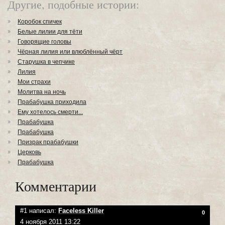
Другие, подобные истории:
Коробок спичек
Белые лилии для тёти
Говорящие головы
Чёрная лилия или влюблённый чёрт
Старушка в чепчике
Лилия
Мои страхи
Молитва на ночь
Прабабушка приходила
Ему хотелось смерти...
Прабабушка
Прабабушка
Призрак прабабушки
Церковь
Прабабушка
Комментарии
#1 написал:
Faceless Killer
0
4 ноября 2011 13:22