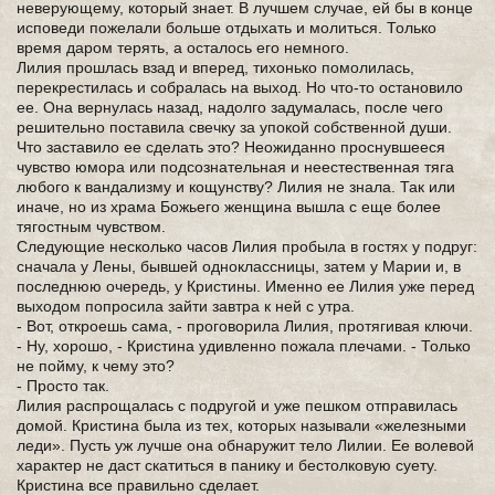
неверующему, который знает. В лучшем случае, ей бы в конце
исповеди пожелали больше отдыхать и молиться. Только
время даром терять, а осталось его немного.
Лилия прошлась взад и вперед, тихонько помолилась,
перекрестилась и собралась на выход. Но что-то остановило
ее. Она вернулась назад, надолго задумалась, после чего
решительно поставила свечку за упокой собственной души.
Что заставило ее сделать это? Неожиданно проснувшееся
чувство юмора или подсознательная и неестественная тяга
любого к вандализму и кощунству? Лилия не знала. Так или
иначе, но из храма Божьего женщина вышла с еще более
тягостным чувством.
Следующие несколько часов Лилия пробыла в гостях у подруг:
сначала у Лены, бывшей одноклассницы, затем у Марии и, в
последнюю очередь, у Кристины. Именно ее Лилия уже перед
выходом попросила зайти завтра к ней с утра.
- Вот, откроешь сама, - проговорила Лилия, протягивая ключи.
- Ну, хорошо, - Кристина удивленно пожала плечами. - Только
не пойму, к чему это?
- Просто так.
Лилия распрощалась с подругой и уже пешком отправилась
домой. Кристина была из тех, которых называли «железными
леди». Пусть уж лучше она обнаружит тело Лилии. Ее волевой
характер не даст скатиться в панику и бестолковую суету.
Кристина все правильно сделает.