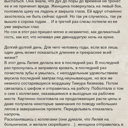
выспаться. Она знала, что дух до поры до времени не тронет
ее и не причинит вреда. Женщина повернулась на левый бок,
положила щеку на ладонь и закрыла глаза. Ей вдруг отчаянно
захотелось не быть сейчас одной. Но так уж случилось, так уж
вышло к сорока годам… И в третий раз слезы потекли из ее
уже закрытых глаз.
Но сон в этот раз пришел мягко и незаметно, как деликатный
гость, как кот, что ночевал уже двенадцатую ночь на кухне.
Долгий-долгий день. Для чего человеку годы, если все лишь
один день может показаться длиннее и прекраснее всей
жизни?
В этот день Лилия делала все в последний раз. В последний
раз проснулась и заправила кровать, в последний раз
почистила зубы и умылась, с неподдельным удовольствием
вкусила последний завтрак под неунывающую, но все же
немного состарившуюся мордашку Тимура Кизякова. Потом
связалась с шефом и отправилась на работу. Поболтала о том
о сем с коллегами, оказавшимися в выходные на рабочем
месте. Картинно посетовала на продолжающие расти цены и
даже получила некоторые замечания по поводу небольших
ляпов в завершенном проекте. Переделывать отказалась
напрочь.
Раскланявшись с коллегами (они думали, что Лилия на
больничном, и желали скорейшего…), женщина отправилась в