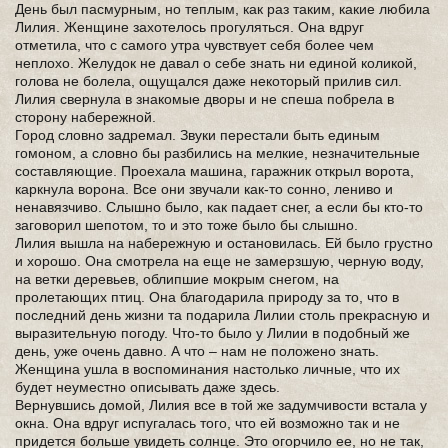
День был пасмурным, но теплым, как раз таким, какие любила
Лилия. Женщине захотелось прогуляться. Она вдруг
отметила, что с самого утра чувствует себя более чем
неплохо. Желудок не давал о себе знать ни единой коликой,
голова не болела, ощущался даже некоторый прилив сил.
Лилия свернула в знакомые дворы и не спеша побрела в
сторону набережной.
Город словно задремал. Звуки перестали быть единым
гомоном, а словно бы разбились на мелкие, незначительные
составляющие. Проехала машина, гаражник открыл ворота,
каркнула ворона. Все они звучали как-то сонно, лениво и
ненавязчиво. Слышно было, как падает снег, а если бы кто-то
заговорил шепотом, то и это тоже было бы слышно.
Лилия вышла на набережную и остановилась. Ей было грустно
и хорошо. Она смотрела на еще не замерзшую, черную воду,
на ветки деревьев, облипшие мокрым снегом, на
пролетающих птиц. Она благодарила природу за то, что в
последний день жизни та подарила Лилии столь прекрасную и
выразительную погоду. Что-то было у Лилии в подобный же
день, уже очень давно. А что – нам не положено знать.
Женщина ушла в воспоминания настолько личные, что их
будет неуместно описывать даже здесь.
Вернувшись домой, Лилия все в той же задумчивости встала у
окна. Она вдруг испугалась того, что ей возможно так и не
придется больше увидеть солнце. Это огорчило ее, но не так,