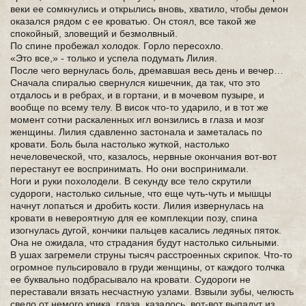
веки ее сомкнулись и открылись вновь, хватило, чтобы демон
оказался рядом с ее кроватью. Он стоял, все такой же
спокойный, зловещий и безмолвный.
По спине пробежал холодок. Горло пересохло.
«Это все,» - только и успела подумать Лилия.
После чего вернулась боль, дремавшая весь день и вечер…
Сначала спиралью свернулся кишечник, да так, что это
отдалось и в ребрах, и в гортани, и в мочевом пузыре, и
вообще по всему телу. В висок что-то ударило, и в тот же
момент сотни раскаленных игл вонзились в глаза и мозг
женщины. Лилия сдавленно застонала и заметалась по
кровати. Боль была настолько жуткой, настолько
нечеловеческой, что, казалось, нервные окончания вот-вот
перестанут ее воспринимать. Но они воспринимали.
Ноги и руки похолодели. В секунду все тело скрутили
судороги, настолько сильные, что еще чуть-чуть и мышцы
начнут лопаться и дробить кости. Лилия извернулась на
кровати в невероятную для ее комплекции позу, спина
изогнулась дугой, кончики пальцев касались ледяных пяток.
Она не ожидала, что страдания будут настолько сильными.
В ушах загремели струны тысяч расстроенных скрипок. Что-то
огромное пульсировало в груди женщины, от каждого толчка
ее буквально подбрасывало на кровати. Судороги не
переставали вязать несчастную узлами. Взвыли зубы, челюсть
свело от немого крика, глаза, казалось, вот-вот выпадут из