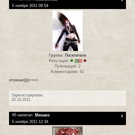
5 ноября 2011 09:54
Группа
:
Посетители
Репутация:
(
0
|
0
)
Публикаций: 2
Комментариев: 61
отлично))))++++
Зарегистрирован:
20.10.2011
#5 написал:
Минако
0
5 ноября 2011 12:34