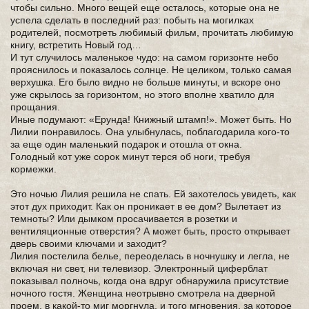
чтобы сильно. Много вещей еще осталось, которые она не
успела сделать в последний раз: побыть на могилках
родителей, посмотреть любимый фильм, прочитать любимую
книгу, встретить Новый год…
И тут случилось маленькое чудо: на самом горизонте небо
прояснилось и показалось солнце. Не целиком, только самая
верхушка. Его было видно не больше минуты, и вскоре оно
уже скрылось за горизонтом, но этого вполне хватило для
прощания.
Иные подумают: «Ерунда! Книжный штамп!». Может быть. Но
Лилии понравилось. Она улыбнулась, поблагодарила кого-то
за еще один маленький подарок и отошла от окна.
Голодный кот уже сорок минут терся об ноги, требуя
кормежки.
Это ночью Лилия решила не спать. Ей захотелось увидеть, как
этот дух приходит. Как он проникает в ее дом? Вылетает из
темноты? Или дымком просачивается в розетки и
вентиляционные отверстия? А может быть, просто открывает
дверь своими ключами и заходит?
Лилия постелила белье, переоделась в ночнушку и легла, не
включая ни свет, ни телевизор. Электронный циферблат
показывал полночь, когда она вдруг обнаружила присутствие
ночного гостя. Женщина неотрывно смотрела на дверной
проем, в какой-то миг моргнула, и того мгновения, за которое