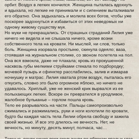
орбит. Воздух в легких кончился. Женщина пыталась вдохнуть
и вдыхала, но легкие не принимали и с сипением выталкивали
его обратно. Она задыхалась и молила всех богов, чтобы уже
поскорее задохнуться и избавиться от этих неведомых ни
одному живому существу мук.
Но муки не прекращались. От страшных страданий Лилия уже
ничего не видела и не слышала ничего, кроме возни
собственного тела на кровати. Ни мыслей, ни слов, только
боль. Женщина изорвала простыню, скинула одеяло; ваза,
стоявшая на журнальном столике, со звоном полетела на пол.
Она вся взмокла, даже не плакала; кровь из прокушенной
насквозь губы мелкими струйками стекала по подбородку;
мочевой пузырь и сфинктер расслабились, залив и измарав
ночнушку и матрас. Лилия хватала ртом воздух, пыталась его
откусить, словно это было огромное яблоко, но ничего не
удавалось. Хриплый, уже не женский крик вырвался из ее
полыхающих легких. Вскоре он превратился в уродливое,
жалобное бульканье – горлом пошла кровь.
Тело ее разрывалось на части. Пальцы самопроизвольно
сжимались и разжимались, руки и ноги колотили по кровати,
будто бы каждая часть тела Лилии обрела свободу и зажила
своей жизнью. И все это длилось не вечность. Нет, не
вечность, но минуту, десять минут, полчаса, час…
Темные, почти синие веки скользнули по яблокам впалых глаз.