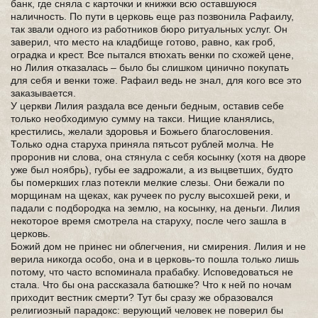
банк, где сняла с карточки и книжки всю оставшуюся
наличность. По пути в церковь еще раз позвонила Рафаилу,
так звали одного из работников бюро ритуальных услуг. Он
заверил, что место на кладбище готово, равно, как гроб,
оградка и крест. Все пытался втюхать венки по схожей цене,
но Лилия отказалась – было бы слишком цинично покупать
для себя и венки тоже. Рафаил ведь не знал, для кого все это
заказывается.
У церкви Лилия раздала все деньги бедным, оставив себе
только необходимую сумму на такси. Нищие кланялись,
крестились, желали здоровья и Божьего благословения.
Только одна старуха приняла пятьсот рублей молча. Не
проронив ни слова, она стянула с себя косынку (хотя на дворе
уже был ноябрь), губы ее задрожали, а из выцветших, будто
бы померкших глаз потекли мелкие слезы. Они бежали по
морщинам на щеках, как ручеек по руслу высохшей реки, и
падали с подбородка на землю, на косынку, на деньги. Лилия
некоторое время смотрела на старуху, после чего зашла в
церковь.
Божий дом не принес ни облегчения, ни смирения. Лилия и не
верила никогда особо, она и в церковь-то пошла только лишь
потому, что часто вспоминала прабабку. Исповедоваться не
стала. Что бы она рассказала батюшке? Что к ней по ночам
приходит вестник смерти? Тут бы сразу же образовался
религиозный парадокс: верующий человек не поверил бы