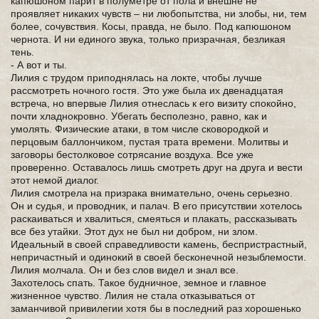
капюшоном парит в полуметре от пола и внешне не
проявляет никаких чувств – ни любопытства, ни злобы, ни, тем
более, сочувствия. Косы, правда, не было. Под капюшоном
чернота. И ни единого звука, только призрачная, безликая
тень.
- А вот и ты.
Лилия с трудом приподнялась на локте, чтобы лучше
рассмотреть ночного гостя. Это уже была их двенадцатая
встреча, но впервые Лилия отнеслась к его визиту спокойно,
почти хладнокровно. Убегать бесполезно, равно, как и
умолять. Физические атаки, в том числе сковородкой и
перцовым баллончиком, пустая трата времени. Молитвы и
заговоры бестолковое сотрясание воздуха. Все уже
проверенно. Оставалось лишь смотреть друг на друга и вести
этот немой диалог.
Лилия смотрела на призрака внимательно, очень серьезно.
Он и судья, и проводник, и палач. В его присутствии хотелось
раскаиваться и хвалиться, смеяться и плакать, рассказывать
все без утайки. Этот дух не был ни добром, ни злом.
Идеальный в своей справедливости камень, беспристрастный,
непричастный и одинокий в своей бесконечной незыблемости.
Лилия молчала. Он и без слов видел и знал все.
Захотелось спать. Такое будничное, земное и главное
жизненное чувство. Лилия не стала отказываться от
заманчивой привилегии хотя бы в последний раз хорошенько