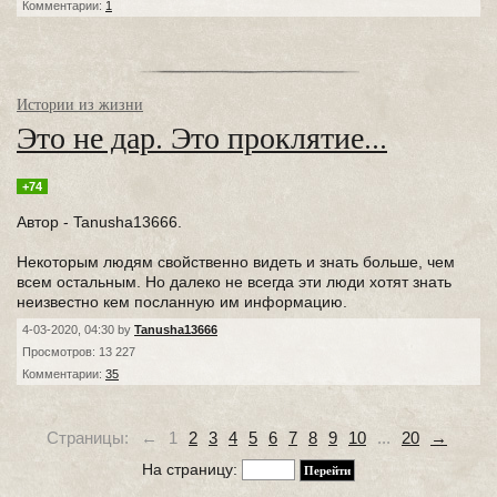
Комментарии:
1
Истории из жизни
Это не дар. Это проклятие...
+74
Автор - Tanusha13666.
Некоторым людям свойственно видеть и знать больше, чем
всем остальным. Но далеко не всегда эти люди хотят знать
неизвестно кем посланную им информацию.
4-03-2020, 04:30 by
Tanusha13666
Просмотров: 13 227
Комментарии:
35
Страницы:
←
1
2
3
4
5
6
7
8
9
10
...
20
→
На страницу: