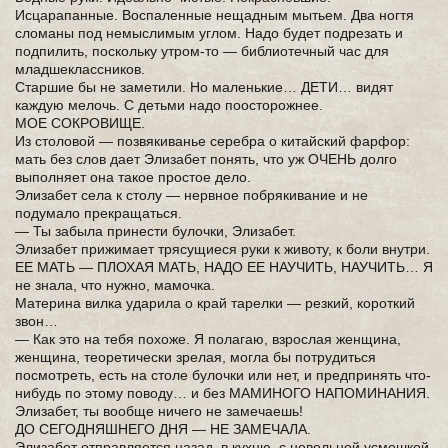
Исцарапанные. Воспаленные нещадным мытьем. Два ногтя
сломаны под немыслимым углом. Надо будет подрезать и
подпилить, поскольку утром-то — библиотечный час для
младшеклассников.
Старшие бы не заметили. Но маленькие… ДЕТИ… видят
каждую мелочь. С детьми надо поосторожнее.
МОЕ СОКРОВИЩЕ.
Из столовой — позвякиванье серебра о китайский фарфор:
мать без слов дает Элизабет понять, что уж ОЧЕНЬ долго
выполняет она такое простое дело.
Элизабет села к столу — нервное побрякивание и не
подумало прекращаться.
— Ты забыла принести булочки, Элизабет.
Элизабет прижимает трясущиеся руки к животу, к боли внутри.
ЕЕ МАТЬ — ПЛОХАЯ МАТЬ, НАДО ЕЕ НАУЧИТЬ, НАУЧИТЬ… Я
не знала, что нужно, мамочка.
Материна вилка ударила о край тарелки — резкий, короткий
звон…
— Как это на тебя похоже. Я полагаю, взрослая женщина,
женщина, теоретически зрелая, могла бы потрудиться
посмотреть, есть на столе булочки или нет, и предпринять что-
нибудь по этому поводу… и без МАМИНОГО НАПОМИНАНИЯ.
Элизабет, ты вообще ничего не замечаешь!
ДО СЕГОДНЯШНЕГО ДНЯ — НЕ ЗАМЕЧАЛА.
Элизабет отправляется назад, в кухню, с невольной усмешкой.