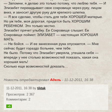
— Запомни, я делаю это только потому, что люблю тебя. — И
Элизабет перекидывает свое сокровище через руку, лицом
вниз, и заносит другую руку для крепкого шлепка.
— Я все сделаю, чтобы стать для тебя ХОРОШЕЙ матерью.
Но уж тебе, моя дорогая, придется быть ХОРОШИМ
РЕБЕНКОМ. Это только честно.
Элизабет прячет улыбку. Ее Сокровище слышит. Ее
Сокровище поймет. ЭЛИЗАБЕТ — настоящая ХОРОШАЯ
МАТЬ.
— Не бойся. — И ее занесенная рука опускается. — Мне
сейчас будет гораздо больнее, чем тебе.
Не было. Потому что Элизабет уверяла, утешала себя —
впереди у нее столько возможностей показать, какая она
хорошая мать!
Сколько еще возможностей доказать…
Новость отредактировал
Адель
- 11-12-2011, 16:38
11-12-2011, 16:38 by
tiktak
Просмотров: 2 367
Комментарии: 2
+5