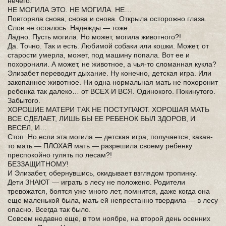
нечего.
НЕ МОГИЛА ЭТО. НЕ МОГИЛА. НЕ…
Повторяла снова, снова и снова. Открыла осторожно глаза.
Слов не осталось. Надежды — тоже.
Ладно. Пусть могила. Но может, могила животного?!
Да. Точно. Так и есть. Любимой собаки или кошки. Может, от
старости умерла, может, под машину попала. Вот ее и
похоронили. А может, не животное, а чья-то сломанная кукла?
Элизабет переводит дыхание. Ну конечно, детская игра. Или
закопанное животное. Ни одна нормальная мать не похоронит
ребенка так далеко… от ВСЕХ И ВСЯ. Одинокого. Покинутого.
Забытого.
ХОРОШИЕ МАТЕРИ ТАК НЕ ПОСТУПАЮТ. ХОРОШАЯ МАТЬ
ВСЕ СДЕЛАЕТ, ЛИШЬ БЫ ЕЕ РЕБЕНОК БЫЛ ЗДОРОВ, И
ВЕСЕЛ, И…
Стоп. Но если эта могила — детская игра, получается, какая-
то мать — ПЛОХАЯ мать — разрешила своему ребенку
преспокойно гулять по лесам?!
БЕЗЗАЩИТНОМУ!
И Элизабет, обернувшись, окидывает взглядом тропинку.
Дети ЗНАЮТ — играть в лесу не положено. Родители
тревожатся, боятся уже много лет, помнится, даже когда она
еще маленькой была, мать ей непрестанно твердила — в лесу
опасно. Всегда так было.
Совсем недавно еще, в том ноябре, на второй день осенних