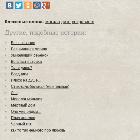
Ключевые слова:
могила
дите
сокровище
Другие, подобные истории:
Без названия
Безымянная могила
Умирающий ребёнок
Во власти страха
Ты видишь?
Всадники
Плохо на душе...
Стих-колыбельная (мой первый)
Лес
Монолог маньяка
Мёртвый дом
Оно уже рядом...
Плач ангелов
Чёрный кот
как то так немного про любовь