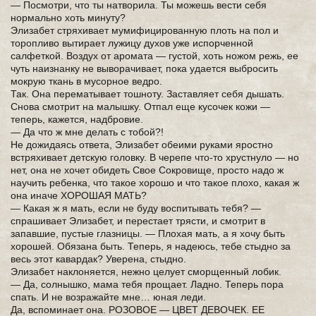
— Посмотри, что ты натворила. Ты можешь вести себя
нормально хоть минуту?
Элизабет стряхивает мумифицированную плоть на пол и
торопливо вытирает лужицу духов уже испорченной
салфеткой. Воздух от аромата — густой, хоть ножом режь, ее
чуть наизнанку не выворачивает, пока удается выбросить
мокрую ткань в мусорное ведро.
Так. Она перематывает тошноту. Заставляет себя дышать.
Снова смотрит на малышку. Отпал еще кусочек кожи —
теперь, кажется, надбровие.
— Да что ж мне делать с тобой?!
Не дожидаясь ответа, Элизабет обеими руками яростно
встряхивает детскую головку. В черепе что-то хрустнуло — но
нет, она не хочет обидеть Свое Сокровище, просто надо ж
научить ребенка, что такое хорошо и что такое плохо, какая ж
она иначе ХОРОШАЯ МАТЬ?
— Какая ж я мать, если не буду воспитывать тебя? —
спрашивает Элизабет, и перестает трясти, и смотрит в
запавшие, пустые глазницы. — Плохая мать, а я хочу быть
хорошей. Обязана быть. Теперь, я надеюсь, тебе стыдно за
весь этот кавардак? Уверена, стыдно.
Элизабет наклоняется, нежно целует сморщенный лобик.
— Да, солнышко, мама тебя прощает. Ладно. Теперь пора
спать. И не возражайте мне… юная леди.
Да, вспоминает она. РОЗОВОЕ — ЦВЕТ ДЕВОЧЕК. ЕЕ