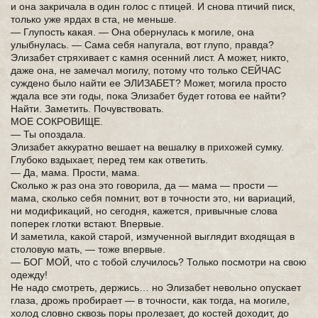
и она закричала в один голос с птицей. И снова птичий писк,
только уже ярдах в ста, не меньше.
— Глупость какая. — Она обернулась к могиле, она
улыбнулась. — Сама себя напугала, вот глупо, правда?
Элизабет стряхивает с камня осенний лист. А может, никто,
даже она, не замечал могилу, потому что только СЕЙЧАС
суждено было найти ее ЭЛИЗАБЕТ? Может, могила просто
ждала все эти годы, пока Элизабет будет готова ее найти?
Найти. Заметить. Почувствовать.
МОЕ СОКРОВИЩЕ.
— Ты опоздала.
Элизабет аккуратно вешает на вешалку в прихожей сумку.
Глубоко вздыхает, перед тем как ответить.
— Да, мама. Прости, мама.
Сколько ж раз она это говорила, да — мама — прости —
мама, сколько себя помнит, вот в точности это, ни вариаций,
ни модификаций, но сегодня, кажется, привычные слова
поперек глотки встают. Впервые.
И заметила, какой старой, измученной выглядит входящая в
столовую мать, — тоже впервые.
— БОГ МОЙ, что с тобой случилось? Только посмотри на свою
одежду!
Не надо смотреть, держись… но Элизабет невольно опускает
глаза, дрожь пробирает — в точности, как тогда, на могиле,
холод словно сквозь поры пролезает, до костей доходит, до