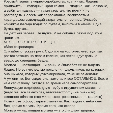
Розовый гранит в черно-серебристых крапинках. Ладонь
приложить — холодный, края камня — гладкие, как шелковые,
а выбитая надпись — такая стертая, что почти и не
разглядеть. Совсем как первоклашка, великоватым
карандашом выводящий старательно пропись, Элизабет
кончиком пальца водит по буквам, выбитым в камне. Одна
буква, другая…
Не детская забава. Не шутка. И не собачка лежит под этим
гранитом.
М. О. Е. С. О. К. Р. О. В. И. Щ. Е.
«Мое сокровище».
Элизабет опускает руку. Садится на корточки, чувствуя, как
рвется затяжка на левом колене, как петли идут дальше —
вверх, до середины бедра.
Могила — настоящая… и раньше Элизабет ее не видела.
Ладно. Но вот что целые поколения школьников, на которых
она шикала, которых утихомиривала, тоже не замечали!
А уж они-то, Бог свидетель, замечали все ОСТАЛЬНОЕ. Все, о
чем стоит пошушукаться во время часа самоподготовки.
Лопнувшую водопроводную трубу в игрушечном магазине
(надо же, все заметила), автокатастрофу (не очень-то),
смешное облачко (все миленькое, розовенькое — красиво).
Новый светофор, старые скамейки. Как падает с неба снег.
Все, кроме могилы. Кроме того, что стоило.
Могила — настоящая могила — это слишком здорово.