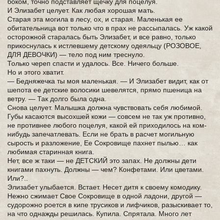
боком, точно подставляет щечку для поцелуя.
И Элизабет целует. Как любая хорошая мать.
Старая эта могила в лесу, ох, и старая. Маленькая ее
обитательница вот только что в прах не рассыпалась. Уж какой
осторожной старалась быть Элизабет, и все равно, только
прикоснулась к истлевшему детскому одеяльцу (РОЗОВОЕ,
ДЛЯ ДЕВОЧКИ) — тело под ним треснуло.
Только череп спасти и удалось. Все. Ничего больше.
Но и этого хватит.
— Бедняжечка ты моя маленькая. — И Элизабет видит, как от
шепота ее детские волосики шевелятся, прямо пшеница на
ветру. — Так долго была одна.
Снова целует. Малышка должна чувствовать себя любимой.
Губы касаются высохшей кожи — совсем не так уж противно,
не противнее любого поцелуя, какой ей приходилось на ком-
нибудь запечатлевать. Если не брать в расчет могильную
сырость и разложение, Ее Сокровище пахнет пылью… как
любимая старинная книга.
Нет, все ж таки — не ДЕТСКИЙ это запах. Не должны дети
книгами пахнуть. Должны — чем? Конфетами. Или цветами.
Или?..
Элизабет улыбается. Встает. Несет дитя к своему комодику.
Нежно сжимает Свое Сокровище в одной ладони, другой —
судорожно роется в кипе трусиков и лифчиков, разыскивает то,
на что однажды решилась. Купила. Спрятала. Много лет