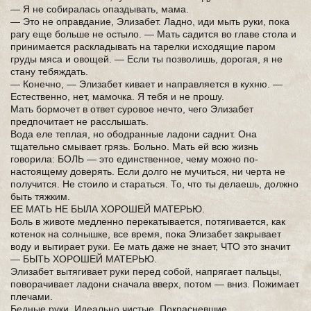
— Я не собиралась опаздывать, мама.
— Это не оправдание, Элизабет. Ладно, иди мыть руки, пока
рагу еще больше не остыло. — Мать садится во главе стола и
принимается раскладывать на тарелки исходящие паром
груды мяса и овощей. — Если ты позволишь, дорогая, я не
стану тебяждать.
— Конечно, — Элизабет кивает и направляется в кухню. —
Естественно, нет, мамочка. Я тебя и не прошу.
Мать бормочет в ответ суровое нечто, чего Элизабет
предпочитает не расслышать.
Вода еле теплая, но ободранные ладони саднит. Она
тщательно смывает грязь. Больно. Мать ей всю жизнь
говорила: БОЛЬ — это единственное, чему можно по-
настоящему доверять. Если долго не мучиться, ни черта не
получится. Не стоило и стараться. То, что ты делаешь, должно
быть тяжким.
ЕЕ МАТЬ НЕ БЫЛА ХОРОШЕЙ МАТЕРЬЮ.
Боль в животе медленно перекатывается, потягивается, как
котенок на солнышке, все время, пока Элизабет закрывает
воду и вытирает руки. Ее мать даже не знает, ЧТО это значит
— БЫТЬ ХОРОШЕЙ МАТЕРЬЮ.
Элизабет вытягивает руки перед собой, напрягает пальцы,
поворачивает ладони сначала вверх, потом — вниз. Пожимает
плечами.
Бедные руки. Идеально чистые. Покрасневшие.