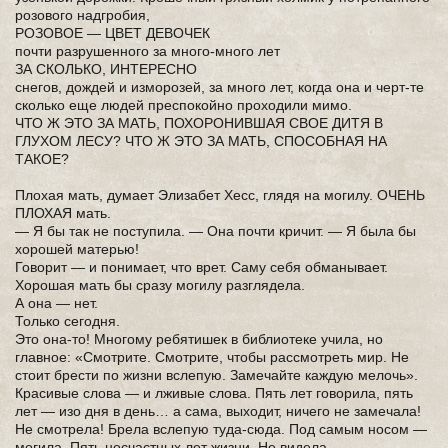
розового надгробия,
РОЗОВОЕ — ЦВЕТ ДЕВОЧЕК
почти разрушенного за много-много лет
ЗА СКОЛЬКО, ИНТЕРЕСНО
снегов, дождей и изморозей, за много лет, когда она и черт-те
сколько еще людей преспокойно проходили мимо.
ЧТО Ж ЭТО ЗА МАТЬ, ПОХОРОНИВШАЯ СВОЕ ДИТЯ В
ГЛУХОМ ЛЕСУ? ЧТО Ж ЭТО ЗА МАТЬ, СПОСОБНАЯ НА
ТАКОЕ?
Плохая мать, думает Элизабет Хесс, глядя на могилу. ОЧЕНЬ
ПЛОХАЯ мать.
— Я бы так не поступила. — Она почти кричит. — Я была бы
хорошей матерью!
Говорит — и понимает, что врет. Саму себя обманывает.
Хорошая мать бы сразу могилу разглядела.
А она — нет.
Только сегодня.
Это она-то! Многому ребятишек в библиотеке учила, но
главное: «Смотрите. Смотрите, чтобы рассмотреть мир. Не
стоит брести по жизни вслепую. Замечайте каждую мелочь».
Красивые слова — и лживые слова. Пять лет говорила, пять
лет — изо дня в день… а сама, выходит, ничего не замечала!
Не смотрела! Брела вслепую туда-сюда. Под самым носом —
могила. Пять несчастных лет жизни. Не видела.