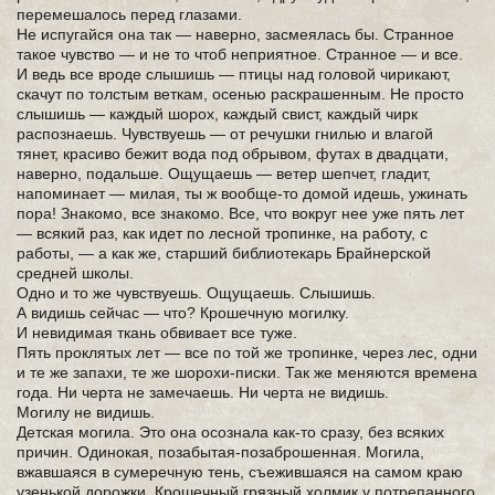
перемешалось перед глазами.
Не испугайся она так — наверно, засмеялась бы. Странное
такое чувство — и не то чтоб неприятное. Странное — и все.
И ведь все вроде слышишь — птицы над головой чирикают,
скачут по толстым веткам, осенью раскрашенным. Не просто
слышишь — каждый шорох, каждый свист, каждый чирк
распознаешь. Чувствуешь — от речушки гнилью и влагой
тянет, красиво бежит вода под обрывом, футах в двадцати,
наверно, подальше. Ощущаешь — ветер шепчет, гладит,
напоминает — милая, ты ж вообще-то домой идешь, ужинать
пора! Знакомо, все знакомо. Все, что вокруг нее уже пять лет
— всякий раз, как идет по лесной тропинке, на работу, с
работы, — а как же, старший библиотекарь Брайнерской
средней школы.
Одно и то же чувствуешь. Ощущаешь. Слышишь.
А видишь сейчас — что? Крошечную могилку.
И невидимая ткань обвивает все туже.
Пять проклятых лет — все по той же тропинке, через лес, одни
и те же запахи, те же шорохи-писки. Так же меняются времена
года. Ни черта не замечаешь. Ни черта не видишь.
Могилу не видишь.
Детская могила. Это она осознала как-то сразу, без всяких
причин. Одинокая, позабытая-позаброшенная. Могила,
вжавшаяся в сумеречную тень, съежившаяся на самом краю
узенькой дорожки. Крошечный грязный холмик у потрепанного