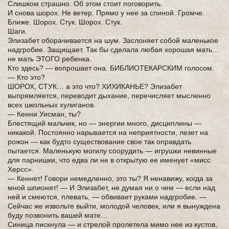
Слишком страшно. Об этом стоит поговорить.
И снова шорох. Не ветер. Прямо у нее за спиной. Громче.
Ближе. Шорох. Стук. Шорох. Стук.
Шаги.
Элизабет оборачивается на шум. Заслоняет собой маленькое
надгробие. Защищает. Так бы сделала любая хорошая мать…
не мать ЭТОГО ребенка.
Кто здесь? — вопрошает она. БИБЛИОТЕКАРСКИМ голосом.
— Кто это?
ШОРОХ, СТУК… а это что? ХИХИКАНЬЕ? Элизабет
выпрямляется, переводит дыхание, перечисляет мысленно
всех школьных хулиганов.
— Кенни Уисман, ты?
Блестящий мальчик, но — энергии много, дисциплины —
никакой. Постоянно нарывается на неприятности, лезет на
рожон — как будто существование свое так оправдать
пытается. Маленькую могилу соорудить — игрушки невинные
для парнишки, что едва ли не в открытую ее именует «мисс
Херсс».
— Кеннет! Говори немедленно, это ты? Я ненавижу, когда за
мной шпионят! — И Элизабет, не думая ни о чем — если над
ней и смеются, плевать, — обвивает руками надгробие. —
Сейчас же извольте выйти, молодой человек, или я вынуждена
буду позвонить вашей мате…
Синица пискнула — и стрелой пролетела мимо нее из кустов,