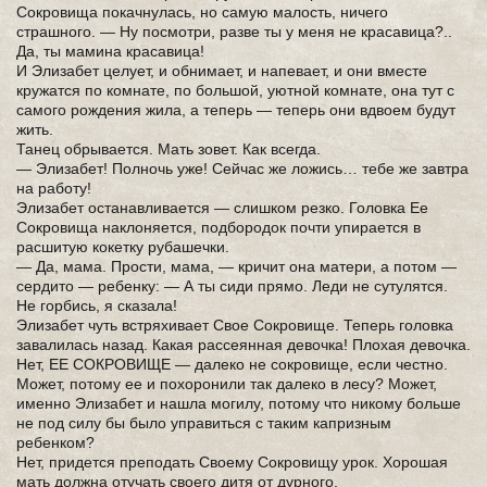
Сокровища покачнулась, но самую малость, ничего
страшного. — Ну посмотри, разве ты у меня не красавица?..
Да, ты мамина красавица!
И Элизабет целует, и обнимает, и напевает, и они вместе
кружатся по комнате, по большой, уютной комнате, она тут с
самого рождения жила, а теперь — теперь они вдвоем будут
жить.
Танец обрывается. Мать зовет. Как всегда.
— Элизабет! Полночь уже! Сейчас же ложись… тебе же завтра
на работу!
Элизабет останавливается — слишком резко. Головка Ее
Сокровища наклоняется, подбородок почти упирается в
расшитую кокетку рубашечки.
— Да, мама. Прости, мама, — кричит она матери, а потом —
сердито — ребенку: — А ты сиди прямо. Леди не сутулятся.
Не горбись, я сказала!
Элизабет чуть встряхивает Свое Сокровище. Теперь головка
завалилась назад. Какая рассеянная девочка! Плохая девочка.
Нет, ЕЕ СОКРОВИЩЕ — далеко не сокровище, если честно.
Может, потому ее и похоронили так далеко в лесу? Может,
именно Элизабет и нашла могилу, потому что никому больше
не под силу бы было управиться с таким капризным
ребенком?
Нет, придется преподать Своему Сокровищу урок. Хорошая
мать должна отучать своего дитя от дурного.