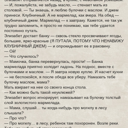
— И, пожалуйста, не забудь масло, — стенает мать из
столовой. — Ты знаешь, я люблю булочки с маслом. И джем
принеси. Клубничный. А не мармелад, как вчера. На обед —
клубничный джем. Мармелад — к завтраку. Кажется, не так уж
трудно запомнить, я просто не понимаю, как тебе удается
постоянно путать.
Элизабет достает банку — сквозь стекло просвечивают ягоды,
большие, ярко-красные (Я ПУТАЛА, ПОТОМУ ЧТО НЕНАВИЖУ
КЛУБНИЧНЫЙ ДЖЕМ) — и опрокидывает ее в раковину.
— Ой!
— Что случилось?
— Мамочка, банка перевернулась, прости! — Банка
мармелада приятно холодит ладонь. На поднос, вместе с
булочками и маслом. — Я завтра новую куплю. И насчет кухни
— не беспокойся, я после обеда все уберу. Намазать тебе
булочку маслом, мама?
Мать взирает на нее со своего конца стола.
— Как можно быть такой неуклюжей?
Элизабет вопрос игнорирует, намазывает на булочку толстый
слой золотистого мармелада.
— Мама, слушай… ты когда-нибудь про могилу в лесу
слышала?
— Про что?
— Про могилу… в лесу, ребенок там похоронен. Возле реки.