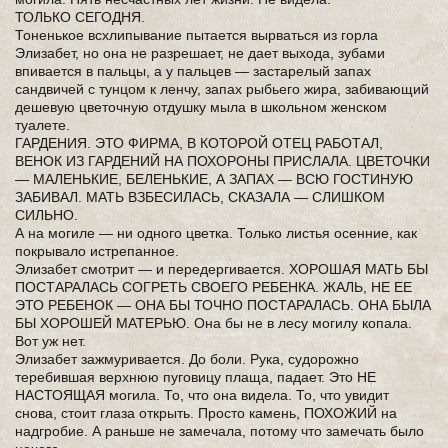
ТОЛЬКО СЕГОДНЯ.
Тоненькое всхлипывание пытается вырваться из горла
Элизабет, но она не разрешает, не дает выхода, зубами
впивается в пальцы, а у пальцев — застарелый запах
сандвичей с тунцом к ленчу, запах рыбьего жира, забивающий
дешевую цветочную отдушку мыла в школьном женском
туалете.
ГАРДЕНИЯ. ЭТО ФИРМА, В КОТОРОЙ ОТЕЦ РАБОТАЛ,
ВЕНОК ИЗ ГАРДЕНИЙ НА ПОХОРОНЫ ПРИСЛАЛА. ЦВЕТОЧКИ
— МАЛЕНЬКИЕ, БЕЛЕНЬКИЕ, А ЗАПАХ — ВСЮ ГОСТИНУЮ
ЗАБИВАЛ. МАТЬ ВЗБЕСИЛАСЬ, СКАЗАЛА — СЛИШКОМ
СИЛЬНО.
А на могиле — ни одного цветка. Только листья осенние, как
покрывало истрепанное.
Элизабет смотрит — и передергивается. ХОРОШАЯ МАТЬ БЫ
ПОСТАРАЛАСЬ СОГРЕТЬ СВОЕГО РЕБЕНКА. ЖАЛЬ, НЕ ЕЕ
ЭТО РЕБЕНОК — ОНА БЫ ТОЧНО ПОСТАРАЛАСЬ. ОНА БЫЛА
БЫ ХОРОШЕЙ МАТЕРЬЮ. Она бы не в лесу могилу копала.
Вот уж нет.
Элизабет зажмуривается. До боли. Рука, судорожно
теребившая верхнюю пуговицу плаща, падает. Это НЕ
НАСТОЯЩАЯ могила. То, что она видела. То, что увидит
снова, стоит глаза открыть. Просто камень, ПОХОЖИЙ на
надгробие. А раньше не замечала, потому что замечать было