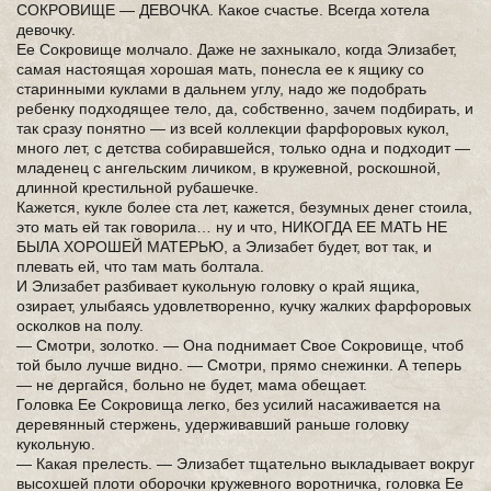
СОКРОВИЩЕ — ДЕВОЧКА. Какое счастье. Всегда хотела
девочку.
Ее Сокровище молчало. Даже не захныкало, когда Элизабет,
самая настоящая хорошая мать, понесла ее к ящику со
старинными куклами в дальнем углу, надо же подобрать
ребенку подходящее тело, да, собственно, зачем подбирать, и
так сразу понятно — из всей коллекции фарфоровых кукол,
много лет, с детства собиравшейся, только одна и подходит —
младенец с ангельским личиком, в кружевной, роскошной,
длинной крестильной рубашечке.
Кажется, кукле более ста лет, кажется, безумных денег стоила,
это мать ей так говорила… ну и что, НИКОГДА ЕЕ МАТЬ НЕ
БЫЛА ХОРОШЕЙ МАТЕРЬЮ, а Элизабет будет, вот так, и
плевать ей, что там мать болтала.
И Элизабет разбивает кукольную головку о край ящика,
озирает, улыбаясь удовлетворенно, кучку жалких фарфоровых
осколков на полу.
— Смотри, золотко. — Она поднимает Свое Сокровище, чтоб
той было лучше видно. — Смотри, прямо снежинки. А теперь
— не дергайся, больно не будет, мама обещает.
Головка Ее Сокровища легко, без усилий насаживается на
деревянный стержень, удерживавший раньше головку
кукольную.
— Какая прелесть. — Элизабет тщательно выкладывает вокруг
высохшей плоти оборочки кружевного воротничка, головка Ее