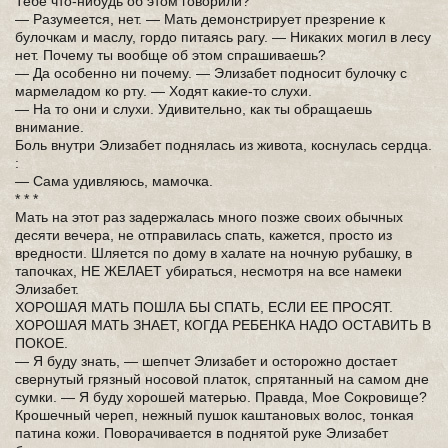
Тебе что-нибудь об этом говорили?
— Разумеется, нет. — Мать демонстрирует презрение к
булочкам и маслу, гордо питаясь рагу. — Никаких могил в лесу
нет. Почему ты вообще об этом спрашиваешь?
— Да особенно ни почему. — Элизабет подносит булочку с
мармеладом ко рту. — Ходят какие-то слухи.
— На то они и слухи. Удивительно, как ты обращаешь
внимание.
Боль внутри Элизабет поднялась из живота, коснулась сердца.
:
— Сама удивляюсь, мамочка.
* * *
Мать на этот раз задержалась много позже своих обычных
десяти вечера, не отправилась спать, кажется, просто из
вредности. Шляется по дому в халате на ночную рубашку, в
тапочках, НЕ ЖЕЛАЕТ убираться, несмотря на все намеки
Элизабет.
ХОРОШАЯ МАТЬ ПОШЛА БЫ СПАТЬ, ЕСЛИ ЕЕ ПРОСЯТ.
ХОРОШАЯ МАТЬ ЗНАЕТ, КОГДА РЕБЕНКА НАДО ОСТАВИТЬ В
ПОКОЕ.
— Я буду знать, — шепчет Элизабет и осторожно достает
свернутый грязный носовой платок, спрятанный на самом дне
сумки. — Я буду хорошей матерью. Правда, Мое Сокровище?
Крошечный череп, нежный пушок каштановых волос, тонкая
патина кожи. Поворачивается в поднятой руке Элизабет