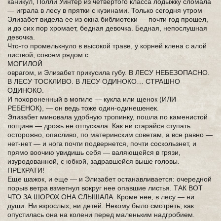
каникул, Полли Уинтер из четвертого класса лодыжку сломала
— играла в лесу в прятки с кузинами. Только сегодня утром
Элизабет видела ее из окна библиотеки — почти год прошел,
и до сих пор хромает, бедная девочка. Бедная, непослушная
девочка.
Что-то промелькнуло в высокой траве, у корней клена с алой
листвой, совсем рядом с
МОГИЛОЙ
оврагом, и Элизабет прикусила губу. В ЛЕСУ НЕБЕЗОПАСНО.
В ЛЕСУ ТОСКЛИВО. В ЛЕСУ ОДИНОКО… СТРАШНО
ОДИНОКО.
И похороненный в могиле — кукла или щенок (ИЛИ
РЕБЕНОК), — он ведь тоже один-одинешенек.
Элизабет миновала удобную тропинку, пошла по каменистой
лощине — дрожь не отпускала. Как ни старайся ступать
осторожно, опасливо, по материнским советам, а все равно —
нет-нет — и нога почти подвернется, почти соскользнет, и
прямо воочию увидишь себя — валяющейся в грязи,
изуродованной, с юбкой, задравшейся выше головы.
ПРЕКРАТИ!
Еще шажок, и еще — и Элизабет останавливается: очередной
порыв ветра взметнул вокруг нее опавшие листья. ТАК ВОТ
ЧТО ЗА ШОРОХ ОНА СЛЫШАЛА. Кроме нее, в лесу — ни
души. Ни взрослых, ни детей. Некому было смотреть, как
опустилась она на колени перед маленьким надгробием.