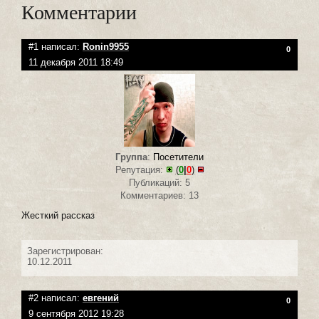
Комментарии
#1 написал:
Ronin9955
0
11 декабря 2011 18:49
Группа
:
Посетители
Репутация:
(
0
|
0
)
Публикаций: 5
Комментариев: 13
Жесткий рассказ
Зарегистрирован:
10.12.2011
#2 написал:
евгений
0
9 сентября 2012 19:28