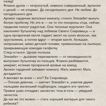
назад!
Флакон духов — нетронутый, невинно совершенный, ярлычок
с ценой — не оторван. До сегодняшнего дня. Не любим. До
сегодняшнего дня.
Аромат гардении заполнил комнату, стоило Элизабет вынуть
белую пробочку. Но это ж — не то что похороны отца, сейчас
гардении пахнут радостью. Она тихонько мурлычет. Она
наклоняет бутылочку над лобиком Своего Сокровища — и
одна прозрачная капля падает, висит на сухих волосах, как
хрусталинка, а потом вдруг — вторая капля, большая,
непрошеная, мимо детской головки, прямехонько на льняную,
прикрывающую комодик салфетку.
След остался. Целая полоска.
Элизабет — дыхание перехватило — от неожиданности
выпускает бутылочку из пальцев. Флакон разбивается,
умирает, истекая прозрачной кровью на комод.
Аромат гардений забивает комнату. Мать заметит. Мать
догадается.
А виноват во всем — кто? Ее Сокровище.
— Плохая девочка, — шепчет Элизабет и, ухватив двумя
пальцами маленький подбородок, сердито его треплет.
Правое ушко отпадает, шелестит, точь-в-точь — увядший
лепесток.
Да как же это можно — стать хорошей матерью для такого
ребенка?