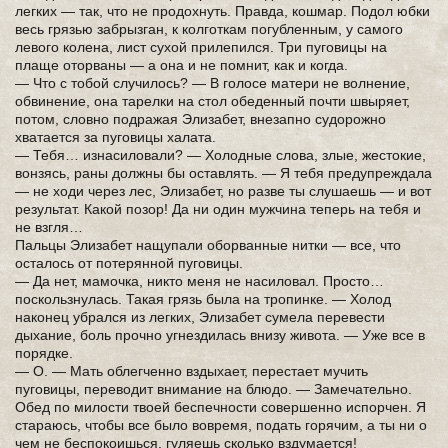
легких — так, что не продохнуть. Правда, кошмар. Подол юбки
весь грязью забрызган, к колготкам погубленным, у самого
левого колена, лист сухой прилепился. Три пуговицы на
плаще оторваны — а она и не помнит, как и когда.
— Что с тобой случилось? — В голосе матери не волнение,
обвинение, она тарелки на стол обеденный почти швыряет,
потом, словно подражая Элизабет, внезапно судорожно
хватается за пуговицы халата.
— Тебя… изнасиловали? — Холодные слова, злые, жестокие,
вонзясь, раны должны бы оставлять. — Я тебя предупреждала
— не ходи через лес, Элизабет, но разве ты слушаешь — и вот
результат. Какой позор! Да ни один мужчина теперь на тебя и
не взгля…
Пальцы Элизабет нащупали оборванные нитки — все, что
осталось от потерянной пуговицы.
— Да нет, мамочка, никто меня не насиловал. Просто…
поскользнулась. Такая грязь была на тропинке. — Холод
наконец убрался из легких, Элизабет сумела перевести
дыхание, боль прочно угнездилась внизу живота. — Уже все в
порядке.
— О. — Мать облегченно вздыхает, перестает мучить
пуговицы, переводит внимание на блюдо. — Замечательно.
Обед по милости твоей беспечности совершенно испорчен. Я
стараюсь, чтобы все было вовремя, подать горячим, а ты ни о
чем не беспокоишься, гуляешь сколько вздумается!