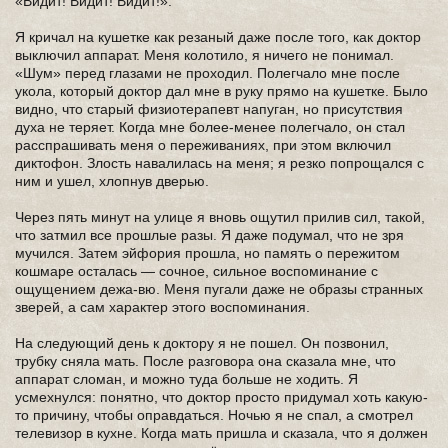
«Видит! Видит! Видит!».
Я кричал на кушетке как резаный даже после того, как доктор
выключил аппарат. Меня колотило, я ничего не понимал.
«Шум» перед глазами не проходил. Полегчало мне после
укола, который доктор дал мне в руку прямо на кушетке. Было
видно, что старый физиотерапевт напуган, но присутствия
духа не теряет. Когда мне более-менее полегчало, он стал
расспрашивать меня о переживаниях, при этом включил
диктофон. Злость навалилась на меня; я резко попрощался с
ним и ушел, хлопнув дверью.
Через пять минут на улице я вновь ощутил прилив сил, такой,
что затмил все прошлые разы. Я даже подумал, что не зря
мучился. Затем эйфория прошла, но память о пережитом
кошмаре осталась — сочное, сильное воспоминание с
ощущением дежа-вю. Меня пугали даже не образы странных
зверей, а сам характер этого воспоминания.
На следующий день к доктору я не пошел. Он позвонил,
трубку сняла мать. После разговора она сказала мне, что
аппарат сломан, и можно туда больше не ходить. Я
усмехнулся: понятно, что доктор просто придумал хоть какую-
то причину, чтобы оправдаться. Ночью я не спал, а смотрел
телевизор в кухне. Когда мать пришла и сказала, что я должен