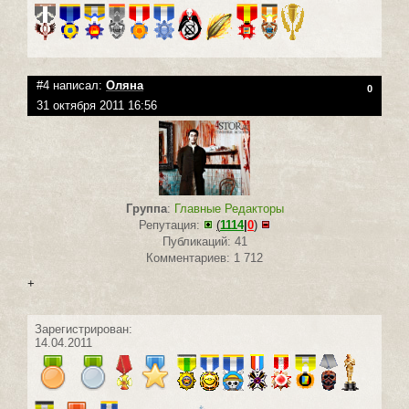
#4 написал:
Оляна
0
31 октября 2011 16:56
Группа
:
Главные Редакторы
Репутация:
(
1114
|
0
)
Публикаций: 41
Комментариев: 1 712
+
Зарегистрирован:
14.04.2011