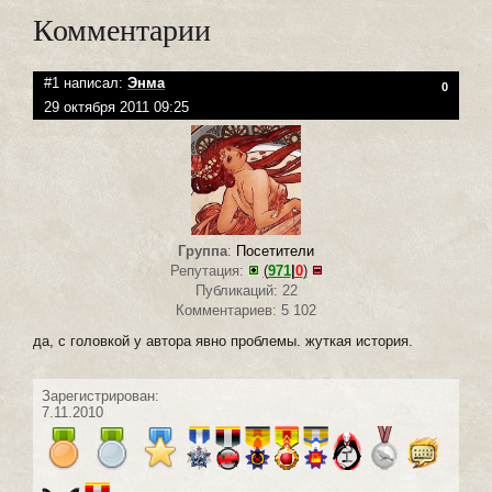
Комментарии
#1 написал:
Энма
0
29 октября 2011 09:25
Группа
:
Посетители
Репутация:
(
971
|
0
)
Публикаций: 22
Комментариев: 5 102
да, с головкой у автора явно проблемы. жуткая история.
Зарегистрирован:
7.11.2010