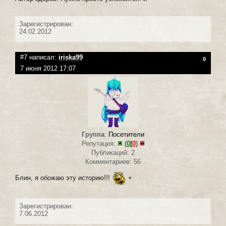
Зарегистрирован:
24.02.2012
#7 написал:
iriska99
0
7 июня 2012 17:07
Группа
:
Посетители
Репутация:
(
0
|
0
)
Публикаций: 2
Комментариев: 56
Блин, я обожаю эту историю!!!
+
Зарегистрирован:
7.06.2012