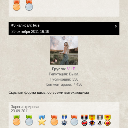
#3 написал:
kusi
0
29 октября 2011 16:19
Группа
:
V.I.P.
Репутация: Выкл.
Публикаций: 358
Комментариев: 7 436
Скрытая форма шизы,со всеми вытекающими
Зарегистрирован:
23.09.2011