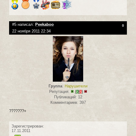
#5 написал:
Peekaboo
0
22 ноября 2011 22:34
Группа
:
Нарушители
Репутация:
(
0
|
0
)
Публикаций: 12
Комментариев: 397
???????+
Зарегистрирован:
17.11.2011