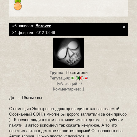
#6 написал:
Bnrovec
0
24 февраля 2012 13:48
Группа
:
Посетители
Репутация:
(
0
|
0
)
Публикаций: 0
Комментариев: 1
Да .... Тёмные вы.
С помощью Электросна , доктор вводил в так называемый
Осознанный СОН. ( многие бы дорого заплатили за сей прибор
) . Конечно люди в этом состоянии имеют доступ к глубинам
памяти. и автор вспомнил так сказать ненужное. А то что
пережил автор в детстве является формой Осознанного сна.
Автор здоров. Нужно просто успокойтся. и