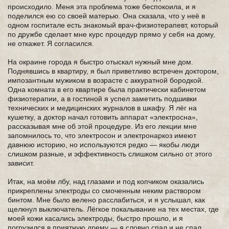
происходило. Меня эта проблема тоже беспокоила, и я
поделился ею со своей матерью. Она сказала, что у неё в
одном госпитале есть знакомый врач-физиотерапевт, который
по дружбе сделает мне курс процедур прямо у себя на дому,
не откажет. Я согласился.
На окраине города я быстро отыскал нужный мне дом.
Поднявшись в квартиру, я был приветливо встречен доктором,
импозантным мужиком в возрасте с аккуратной бородкой.
Одна комната в его квартире была практически кабинетом
физиотерапии, а в гостиной я успел заметить подшивки
технических и медицинских журналов в шкафу. Я лёг на
кушетку, а доктор начал готовить аппарат «электросна»,
рассказывая мне об этой процедуре. Из его лекции мне
запомнилось то, что электросон и электронаркоз имеют
давнюю историю, но используются редко — якобы люди
слишком разные, и эффективность слишком сильно от этого
зависит.
Итак, на моём лбу, над глазами и под копчиком оказались
прикреплены электроды со смоченным неким раствором
бинтом. Мне было велено расслабиться, и я услышал, как
щелкнул выключатель. Лёгкое покалывание на тех местах, где
моей кожи касались электроды, быстро прошло, и я
погрузился в приятную дрему — я словно спал и не спал