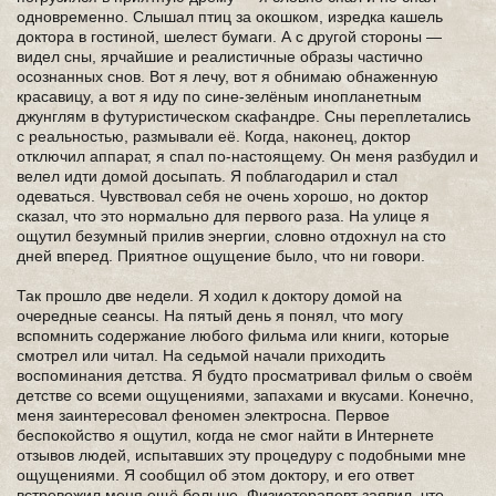
одновременно. Слышал птиц за окошком, изредка кашель
доктора в гостиной, шелест бумаги. А с другой стороны —
видел сны, ярчайшие и реалистичные образы частично
осознанных снов. Вот я лечу, вот я обнимаю обнаженную
красавицу, а вот я иду по сине-зелёным инопланетным
джунглям в футуристическом скафандре. Сны переплетались
с реальностью, размывали её. Когда, наконец, доктор
отключил аппарат, я спал по-настоящему. Он меня разбудил и
велел идти домой досыпать. Я поблагодарил и стал
одеваться. Чувствовал себя не очень хорошо, но доктор
сказал, что это нормально для первого раза. На улице я
ощутил безумный прилив энергии, словно отдохнул на сто
дней вперед. Приятное ощущение было, что ни говори.
Так прошло две недели. Я ходил к доктору домой на
очередные сеансы. На пятый день я понял, что могу
вспомнить содержание любого фильма или книги, которые
смотрел или читал. На седьмой начали приходить
воспоминания детства. Я будто просматривал фильм о своём
детстве со всеми ощущениями, запахами и вкусами. Конечно,
меня заинтересовал феномен электросна. Первое
беспокойство я ощутил, когда не смог найти в Интернете
отзывов людей, испытавших эту процедуру с подобными мне
ощущениями. Я сообщил об этом доктору, и его ответ
встревожил меня ещё больше. Физиотерапевт заявил, что