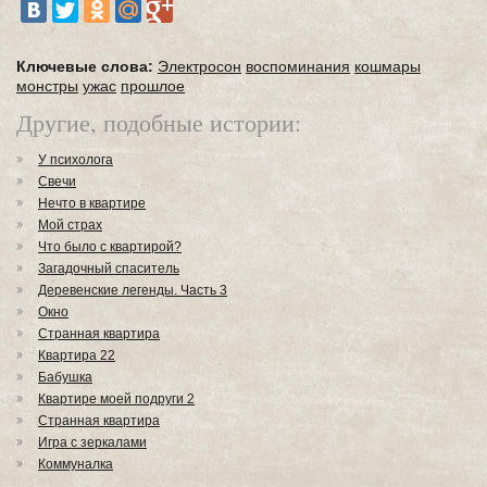
Ключевые слова:
Электросон
воспоминания
кошмары
монстры
ужас
прошлое
Другие, подобные истории:
У психолога
Свечи
Нечто в квартире
Мой страх
Что было с квартирой?
Загадочный спаситель
Деревенские легенды. Часть 3
Окно
Странная квартира
Квартира 22
Бабушка
Квартире моей подруги 2
Странная квартира
Игра с зеркалами
Коммуналка