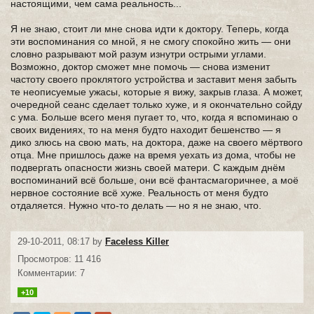
настоящими, чем сама реальность...
Я не знаю, стоит ли мне снова идти к доктору. Теперь, когда
эти воспоминания со мной, я не смогу спокойно жить — они
словно разрывают мой разум изнутри острыми углами.
Возможно, доктор сможет мне помочь — снова изменит
частоту своего проклятого устройства и заставит меня забыть
те неописуемые ужасы, которые я вижу, закрыв глаза. А может,
очередной сеанс сделает только хуже, и я окончательно сойду
с ума. Больше всего меня пугает то, что, когда я вспоминаю о
своих видениях, то на меня будто находит бешенство — я
дико злюсь на свою мать, на доктора, даже на своего мёртвого
отца. Мне пришлось даже на время уехать из дома, чтобы не
подвергать опасности жизнь своей матери. С каждым днём
воспоминаний всё больше, они всё фантасмагоричнее, а моё
нервное состояние всё хуже. Реальность от меня будто
отдаляется. Нужно что-то делать — но я не знаю, что.
29-10-2011, 08:17 by
Faceless Killer
Просмотров: 11 416
Комментарии: 7
+10