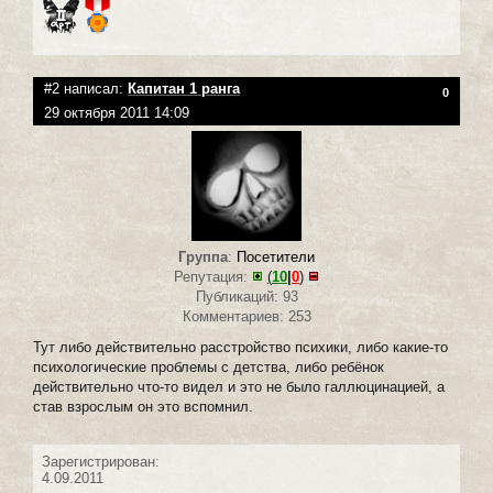
#2 написал:
Капитан 1 ранга
0
29 октября 2011 14:09
Группа
:
Посетители
Репутация:
(
10
|
0
)
Публикаций: 93
Комментариев: 253
Тут либо действительно расстройство психики, либо какие-то
психологические проблемы с детства, либо ребёнок
действительно что-то видел и это не было галлюцинацией, а
став взрослым он это вспомнил.
Зарегистрирован:
4.09.2011