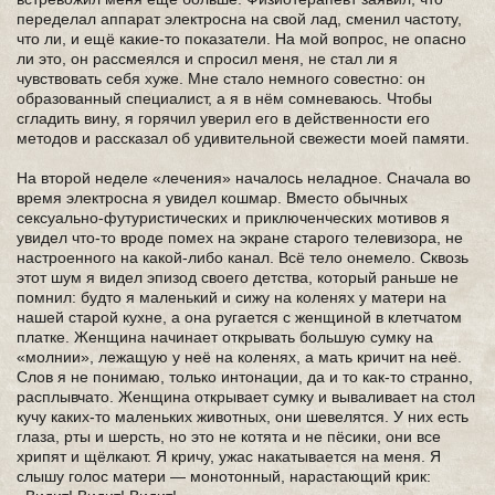
переделал аппарат электросна на свой лад, сменил частоту,
что ли, и ещё какие-то показатели. На мой вопрос, не опасно
ли это, он рассмеялся и спросил меня, не стал ли я
чувствовать себя хуже. Мне стало немного совестно: он
образованный специалист, а я в нём сомневаюсь. Чтобы
сгладить вину, я горячил уверил его в действенности его
методов и рассказал об удивительной свежести моей памяти.
На второй неделе «лечения» началось неладное. Сначала во
время электросна я увидел кошмар. Вместо обычных
сексуально-футуристических и приключенческих мотивов я
увидел что-то вроде помех на экране старого телевизора, не
настроенного на какой-либо канал. Всё тело онемело. Сквозь
этот шум я видел эпизод своего детства, который раньше не
помнил: будто я маленький и сижу на коленях у матери на
нашей старой кухне, а она ругается с женщиной в клетчатом
платке. Женщина начинает открывать большую сумку на
«молнии», лежащую у неё на коленях, а мать кричит на неё.
Слов я не понимаю, только интонации, да и то как-то странно,
расплывчато. Женщина открывает сумку и вываливает на стол
кучу каких-то маленьких животных, они шевелятся. У них есть
глаза, рты и шерсть, но это не котята и не пёсики, они все
хрипят и щёлкают. Я кричу, ужас накатывается на меня. Я
слышу голос матери — монотонный, нарастающий крик: