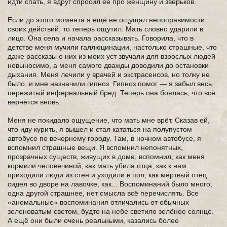
идти спать, я вдруг спросил её про женщину и зверьков.
Если до этого момента я ещё не ощущал непоправимости
своих действий, то теперь ощутил. Мать словно ударили в
лицо. Она села и начала рассказывать. Говорила, что в
детстве меня мучили галлюцинации, настолько страшные, что
даже рассказы о них из моих уст звучали для взрослых людей
невыносимо, а меня самого дважды доводили до остановки
дыхания. Меня лечили у врачей и экстрасенсов, но толку не
было, и мне назначили гипноз. Гипноз помог — я забыл весь
пережитый инфернальный бред. Теперь она боялась, что всё
вернётся вновь.
Меня не покидало ощущение, что мать мне врёт. Сказав ей,
что иду курить, я вышел и стал кататься на полупустом
автобусе по вечернему городу. Там, в ночном автобусе, я
вспомнил страшные вещи. Я вспомнил непонятных,
прозрачных существ, живущих в доме; вспомнил, как меня
кормили человечиной; как мать убила отца; как к нам
приходили люди из стен и уходили в пол; как мёртвый отец
сидел во дворе на лавочке, как... Воспоминаний было много,
одна другой страшнее, нет смысла всё перечислять. Все
«аномальные» воспоминания отличались от обычных
зеленоватым светом, будто на небе светило зелёное солнце.
А ещё они были очень реальными, казались более