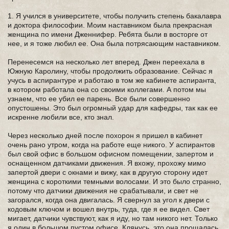
1. Я учился в университете, чтобы получить степень бакалавра
и доктора философии. Моим наставником была прекрасная
женщина по имени Дженнифер. Ребята были в восторге от
нее, и я тоже любил ее. Она была потрясающим наставником.
Перенесемся на несколько лет вперед. Джен переехала в
Южную Каролину, чтобы продолжить образование. Сейчас я
учусь в аспирантуре и работаю в том же кабинете аспиранта,
в котором работала она со своими коллегами. А потом мы
узнаем, что ее убил ее парень. Все были совершенно
опустошены. Это был огромный удар для кафедры, так как ее
искренне любили все, кто знал.
Через несколько дней после похорон я пришел в кабинет
очень рано утром, когда на работе еще никого. У аспирантов
был свой офис в большом офисном помещении, запертом и
оснащенном датчиками движения. Я вхожу, прохожу мимо
запертой двери с окнами и вижу, как в другую сторону идет
женщина с короткими темными волосами. И это было странно,
потому что датчики движения не срабатывали, и свет не
загорался, когда она двигалась. Я свернул за угол к двери с
кодовым ключом и вошел внутрь, туда, где я ее видел. Свет
мигает, датчики чувствуют, как я иду, но там никого нет. Только
я один в большом пустом офисе. Клянусь, это она прощалась