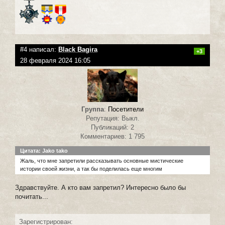
#4 написал:
Black Bagira
+3
28 февраля 2024 16:05
Группа
:
Посетители
Репутация: Выкл.
Публикаций: 2
Комментариев: 1 795
Цитата: Jako tako
Жаль, что мне запретили рассказывать основные мистические
истории своей жизни, а так бы поделилась еще многим
Здравствуйте. А кто вам запретил? Интересно было бы
почитать...
Зарегистрирован: