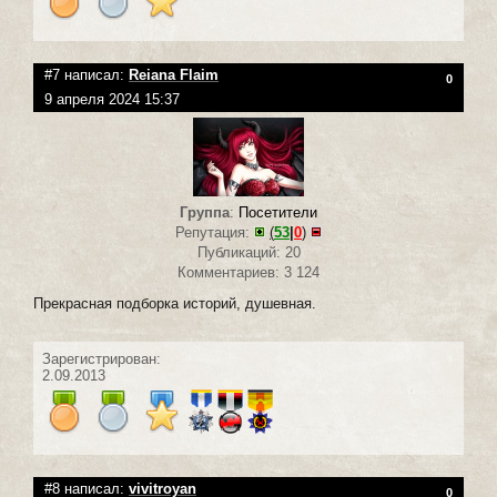
#7 написал:
Reiana Flaim
0
9 апреля 2024 15:37
Группа
:
Посетители
Репутация:
(
53
|
0
)
Публикаций: 20
Комментариев: 3 124
Прекрасная подборка историй, душевная.
Зарегистрирован:
2.09.2013
#8 написал:
vivitroyan
0