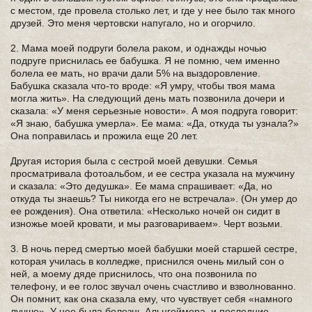
с местом, где провела столько лет, и где у нее было так много
друзей. Это меня чертовски напугало, но и огорчило.
2. Мама моей подруги болела раком, и однажды ночью
подруге приснилась ее бабушка. Я не помню, чем именно
болела ее мать, но врачи дали 5% на выздоровление.
Бабушка сказала что-то вроде: «Я умру, чтобы твоя мама
могла жить». На следующий день мать позвонила дочери и
сказала: «У меня серьезные новости». А моя подруга говорит:
«Я знаю, бабушка умерла». Ее мама: «Да, откуда ты узнала?»
Она поправилась и прожила еще 20 лет.
Другая история была с сестрой моей девушки. Семья
просматривала фотоальбом, и ее сестра указала на мужчину
и сказала: «Это дедушка». Ее мама спрашивает: «Да, но
откуда ты знаешь? Ты никогда его не встречала». (Он умер до
ее рождения). Она ответила: «Несколько ночей он сидит в
изножье моей кровати, и мы разговариваем». Черт возьми.
3. В ночь перед смертью моей бабушки моей старшей сестре,
которая училась в колледже, приснился очень милый сон о
ней, а моему дяде приснилось, что она позвонила по
телефону, и ее голос звучал очень счастливо и взволнованно.
Он помнит, как она сказала ему, что чувствует себя «намного
лучше». У нее была болезнь Альцгеймера, и последние