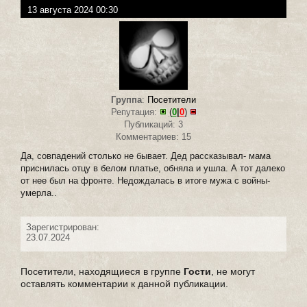
13 августа 2024 00:30
Группа
:
Посетители
Репутация:
(
0
|
0
)
Публикаций: 3
Комментариев: 15
Да, совпадений столько не бывает. Дед рассказывал- мама
приснилась отцу в белом платье, обняла и ушла. А тот далеко
от нее был на фронте. Недождалась в итоге мужа с войны-
умерла..
Зарегистрирован:
23.07.2024
Посетители, находящиеся в группе
Гости
, не могут
оставлять комментарии к данной публикации.