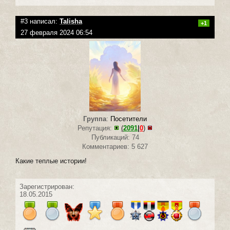
#3 написал:
Talisha
+1
27 февраля 2024 06:54
Группа
:
Посетители
Репутация:
(
2091
|
0
)
Публикаций: 74
Комментариев: 5 627
Какие теплые истории!
Зарегистрирован:
18.05.2015