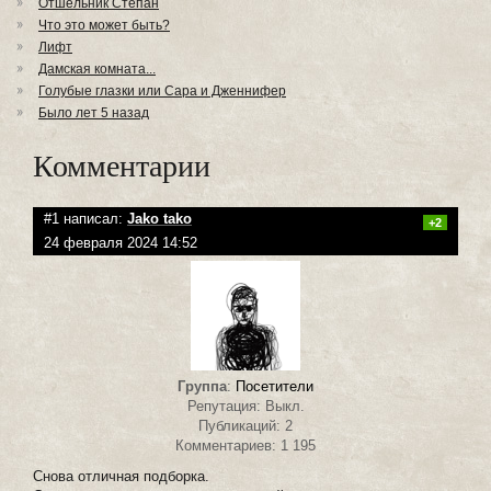
Отшельник Степан
Что это может быть?
Лифт
Дамская комната...
Голубые глазки или Сара и Дженнифер
Было лет 5 назад
Комментарии
#1 написал:
Jako tako
+2
24 февраля 2024 14:52
Группа
:
Посетители
Репутация: Выкл.
Публикаций: 2
Комментариев: 1 195
Снова отличная подборка.