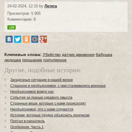
24-02-2024, 12:15 by
Летяга
Просмотров: 5 905
Комментарии: 8
+29
Ключевые слова:
Убийство
датчик движения
бабушка
дедушка
прощание
популярное
Другие, подобные истории:
Загадочные ситуации в нашей жизни
Странное и необъяснимое, с чем сталкивались военные
Необъяснимое вокруг нас⁠⁠
События за гранью здравого смысла⁠⁠
Странные вещи, которые с нами происходят
Необъяснимое, что с нами случается⁠⁠
Истории, которые трудно объяснить логически
Портал в параллель
Особенная. Часть 1