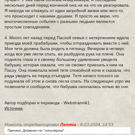
несколько дней перед кончиной она ни на что не реагировала.
Я никогда не откажусь от идеи загробной жизни или чего-то,
что происходит с нашими душами. Я просто не верю, что
многочисленные события с разными людьми являются
простым совпадением.
4. Много лет назад перед Пасхой семья с нетерпением ждала
приезда моей прабабушки, чтобы отпраздновать вместе с ней.
Моя тетя должна была родить в пятницу. Вечером в четверг,
когда все уже легли спать, ее разбудила рука на плече. Она
подняла глаза и к своему большому удивлению увидела
бабушку, которая сказала, что не сможет приехать к ним на
Пасху. Она пожелала моей тете спокойной ночи и сказала, что
рада увидеть ее перед отъездом. Тетя ничего плохого не
подумала об этом и снова легла спать. На следующее утро им
позвонили и сообщили, что бабушка скончалась ночью во сне.
Автор подборки и перевода - Webstrannik1.
Источник
.
Новость отредактировал
Летяга
- 8-03-2024, 14:53
Причина: Добавлен тег "популярное"