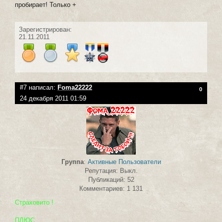
пробирает! Только +
Зарегистрирован:
21.11.2011
#7 написал:
Foma22222
0
24 декабря 2011 01:59
Группа
:
Активные Пользователи
Репутация: Выкл.
Публикаций: 52
Комментариев: 1 131
Страховито !
ПЛЮС