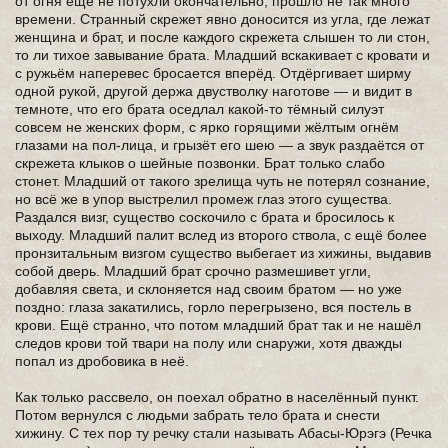
от огня ещё не потухли окончательно, прошло не так много
времени. Странный скрежет явно доносится из угла, где лежат
женщина и брат, и после каждого скрежета слышен то ли стон,
то ли тихое завывание брата. Младший вскакивает с кровати и
с ружьём наперевес бросается вперёд. Отдёргивает ширму
одной рукой, другой держа двустволку наготове — и видит в
темноте, что его брата оседлал какой-то тёмный силуэт
совсем не женских форм, с ярко горящими жёлтым огнём
глазами на пол-лица, и грызёт его шею — а звук раздаётся от
скрежета клыков о шейные позвонки. Брат только слабо
стонет. Младший от такого зрелища чуть не потерял сознание,
но всё же в упор выстрелил промеж глаз этого существа.
Раздался визг, существо соскочило с брата и бросилось к
выходу. Младший палит вслед из второго ствола, с ещё более
пронзитальным визгом существо выбегает из хижины, выдавив
собой дверь. Младший брат срочно размешивет угли,
добавляя света, и склоняется над своим братом — но уже
поздно: глаза закатились, горло перегрызено, вся постель в
крови. Ещё странно, что потом младший брат так и не нашёл
следов крови той твари на полу или снаружи, хотя дважды
попал из дробовика в неё.
Как только рассвело, он поехал обратно в населённый пункт.
Потом вернулся с людьми забрать тело брата и снести
хижину. С тех пор ту речку стали называть Абасы-Юрэгэ (Речка