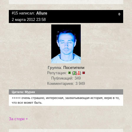
#15 написал:
Allure
0
2 марта 2012 23:58
Группа
:
Посетители
Репутация:
(
2
|
-1
)
Публикаций: 349
Комментариев: 3 949
Цитата: Мурик
+++++ очень страшно, интересная, захватывающая история, верю в то,
что все может быть.
За стори +