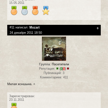
15.05.2011
#11 написал:
Mozart
0
24 декабря 2011 18:50
Группа
:
Посетители
Репутация:
(
0
|
0
)
Публикаций: 3
Комментариев: 411
Милая жэншына. +
Зарегистрирован:
23.11.2011