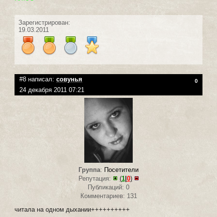
Зарегистрирован:
19.03.2011
#8 написал:
совунья
0
24 декабря 2011 07:21
Группа
:
Посетители
Репутация:
(
1
|
0
)
Публикаций: 0
Комментариев: 131
читала на одном дыхании++++++++++