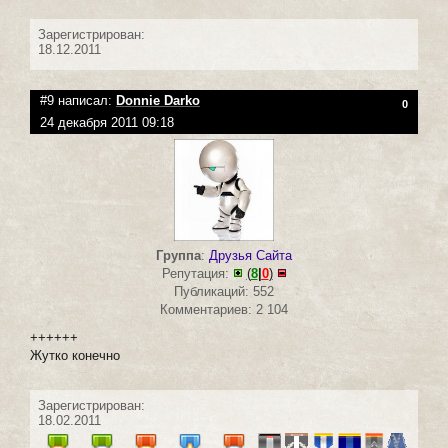
Зарегистрирован:
18.12.2011
#9 написал:
Donnie Darko
0
24 декабря 2011 09:18
Группа
:
Друзья Сайта
Репутация:
(
8
|
0
)
Публикаций: 552
Комментариев: 2 104
++++++
Жутко конечно
Зарегистрирован:
18.02.2011