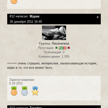
#12 написал:
Мурик
0
26 декабря 2011 16:45
Группа
:
Посетители
Репутация:
(
25
|
0
)
Публикаций: 0
Комментариев: 1 055
+++++ очень страшно, интересная, захватывающая история,
верю в то, что все может быть.
Зарегистрирован:
5.10.2011
#13 написал:
Tavadze