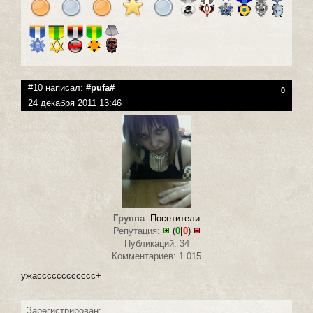
#10 написал:
#pufa#
0
24 декабря 2011 13:46
Группа
:
Посетители
Репутация:
(
0
|
0
)
Публикаций: 34
Комментариев: 1 015
ужасссссссссссс+
Зарегистрирован: