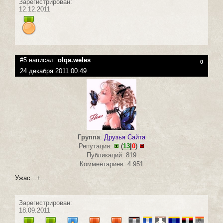
Зарегистрирован:
12.12.2011
#5 написал:
olqa.weles
0
24 декабря 2011 00:49
Группа
:
Друзья Сайта
Репутация:
(
13
|
0
)
Публикаций: 819
Комментариев: 4 951
Ужас...+...
Зарегистрирован:
18.09.2011