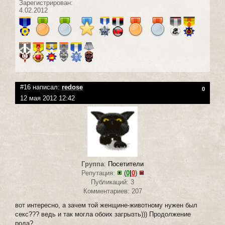
Зарегистрирован:
4.02.2012
#16 написал:
redose
0
12 мая 2012 12:42
Группа
:
Посетители
Репутация:
(
0
|
0
)
Публикаций: 3
Комментариев: 207
вот интересно, а зачем той женщине-животному нужен был
секс??? ведь и так могла обоих загрызть))) Продолжение
рода?