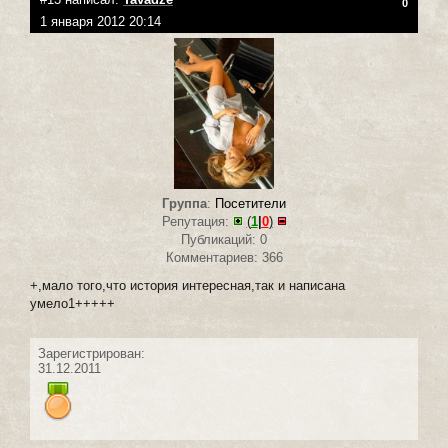
0
1 января 2012 20:14
Группа
:
Посетители
Репутация:
(
1
|
0
)
Публикаций: 0
Комментариев: 366
+,мало того,что история интересная,так и написана
умело1+++++
Зарегистрирован:
31.12.2011