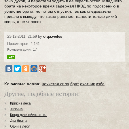
злых духов) и перестали ходить в её окрестностях. Младшего
брата на некоторое время задержал НКВД по подозрению в
убийстве брата, но потом отпустил, так как следователи
пришли к выводу, что такие раны мог нанести только дикий
зверь, а не человек.
23-12-2011, 21:59 by
olqa.weles
Просмотров: 4 141
Комментарии: 17
+47
Ключевые слова:
нечистая сила
брат
охотник
изба
Другие, подобные истории:
Крик из леса
Хижина
Когда духи обижаются
Два брата
Одни в лесу