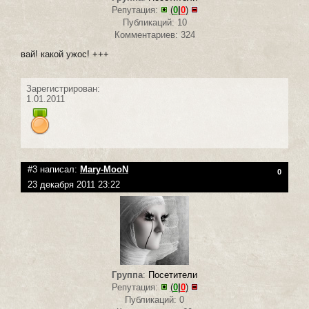
Репутация:
(
0
|
0
)
Публикаций: 10
Комментариев: 324
вай! какой ужос! +++
Зарегистрирован:
1.01.2011
#3 написал:
Mary-MooN
0
23 декабря 2011 23:22
Группа
:
Посетители
Репутация:
(
0
|
0
)
Публикаций: 0