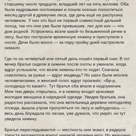
старшему около тридцати, младший лет на пять моложе. Оба
были кадровыми охотниками и пошли осенью поохотиться
месяц-другой в дремучие леса, где дичь ещё не распугана
человеком. У них это был не первый совместный дальний
поход, так что они уже были привыкшие, лес для них — что
дом родной. Устроились возле какой-то безымянной речки в
лесу, быстро построили временную хижину и приступили к
охоте. Дичи было много — за пару-тройку дней настреляли
немало.
Где-то на четвёртый или пятый день пошёл первый снег. В тот
вечер братья сидели в хижине после охоты и ужинали, когда
вдруг услышали, что возле хижины кто-то ходит. Сначала
схватились за ружья — вдруг медведь? Но шаги были вполне
человеческими, и женский голос вдруг произнёс: «Бр-р,
холодища-то какая!». Тут братья оба впали в недоумение.
Меж тем дверь открылась, и в хижину входит красивая
молодая женщина в нарядной одежде. Увидев братьев, она
радостно рассказала, что она жительница деревни неподалёку
отсюда, вышла утром прогуляться по лесу и заблудилась —
весь день блуждала по лесам, уже думала, что умрёт, но тут
увидела хижину.
Братья переглядываются — местность они знают, в радиусе
трехста километров вокруг никакой деревни нету. Но женщина