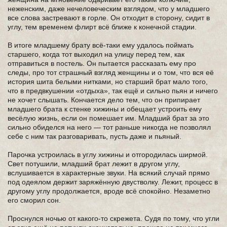
неженским, даже нечеловеческим взглядом, что у младшего
все слова застревают в горле. Он отходит в сторону, сидит в
углу, тем временем флирт всё ближе к конечной стадии.
В итоге младшему брату всё-таки ему удалось поймать
старшего, когда тот выходил на улицу перед тем, как
отправиться в постель. Он пытается рассказать ему про
следы, про тот страшный взгляд женщины и о том, что вся её
история шита белыми нитками, но старший брат мало того,
что в предвкушении «отдыха», так ещё и сильно пьян и ничего
не хочет слышать. Кончается дело тем, что он припирает
младшего брата к стенке хижины и обещает устроить ему
весёлую жизнь, если он помешает им. Младший брат за это
сильно обиделся на него — тот раньше никогда не позволял
себе с ним так разговаривать, пусть даже и пьяный.
Парочка устроилась в углу хижины и отгородилась ширмой.
Свет потушили, младший брат лежит в другом углу,
вслушивается в характерные звуки. На всякий случай прямо
под одеялом держит заряжённую двустволку. Лежит, процесс в
другому углу продолжается, вроде всё спокойно. Незаметно
его сморил сон.
Проснулся ночью от какого-то скрежета. Судя по тому, что угли