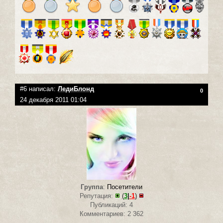
#6 написал:
ЛедиБлонд
0
24 декабря 2011 01:04
Группа
:
Посетители
Репутация:
(
3
|
-1
)
Публикаций: 4
Комментариев: 2 362