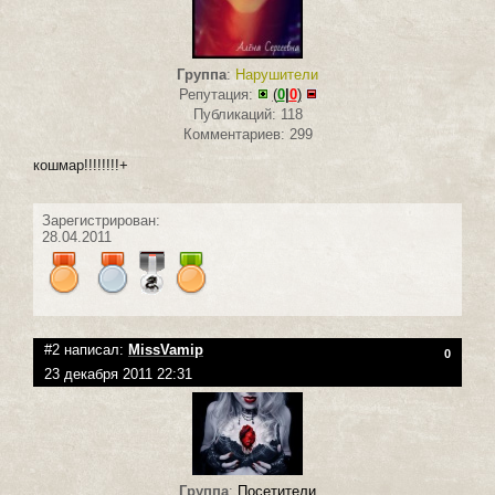
Группа
:
Нарушители
Репутация:
(
0
|
0
)
Публикаций: 118
Комментариев: 299
кошмар!!!!!!!!+
Зарегистрирован:
28.04.2011
#2 написал:
MissVamip
0
23 декабря 2011 22:31
Группа
:
Посетители