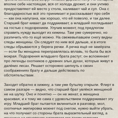
вполне себе настоящая, вся от холода дрожит, и они учтиво
предоставляют ей место у стола, наливают чай и суп. Она с
благодарностью всё это принимает и рассказывает про себя
— как она напугана, как хорошо, что ей повезло, и так далее.
Старший брат кивает да поддакивает, а младший поглядывает
на гостью с подозрением. Улучив момент, под предлогом
справить нужду выходит из хижины. Там уже сумеречно, но
различить что-то ещё можно. На свежевыпавшем снегу видны
следы женщины. Он следует по ним всё дальше, и в итоге
следы обрываются у берега речки. А речка ещё не замёрзла
— если бы женщина переправлялась вплавь, то была бы вся
мокрая. Подозрения младшего брата растут; он вспоминает
про легенды охотников о древних злых духах, которые живут в
далёких лесах. Решает осторожно шепнуть о своих
соображениях брату и дальше действовать по
обстоятельствам.
Заходит обратно в хижину, а там уже бутылку открыли. Флирт в
самом разгаре — видно, что старший брат увлёкся женщиной
не на шутку. Оно и понятно — он не женат, а женщина
красивая, и к тому же сама с удовольствием поддерживает эту
игру. Младший брат пытается вклиниться в разговор, мол,
охотничья экипировка мокнет под снегом, нужно выйти убрать,
на что получает со стороны брата выразительный взгляд, а
женщина на мгновение одаривает его таким колючим,