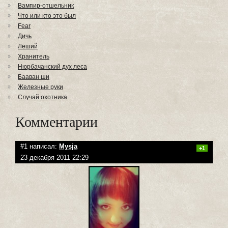
Вампир-отшельник
Что или кто это был
Fear
Дичь
Леший
Хранитель
Нюрбачанский дух леса
Бааван ши
Железные руки
Случай охотника
Комментарии
#1 написал:
Mysja
+1
23 декабря 2011 22:29