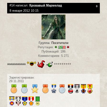
#14 написал:
Кровавый Мармелад
0
8 января 2012 10:15
Группа
:
Посетители
Репутация:
(
26
|
0
)
Публикаций: 186
Комментариев: 5 271
ааааааааааа
+++++++++
Зарегистрирован:
29.11.2011