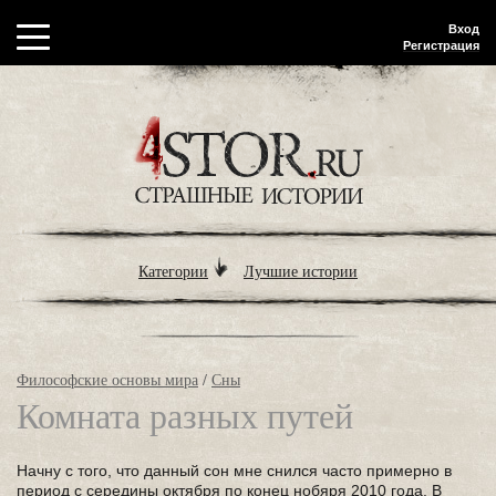
Вход
Регистрация
Категории
Лучшие истории
Философские основы мира
/
Сны
Комната разных путей
Начну с того, что данный сон мне снился часто примерно в
период с середины октября по конец нобяря 2010 года. В