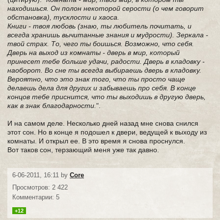
находишься. Он полон некоторой серости (о чем говорит
обстановка), тусклости и хаоса.
Книги - твоя любовь (знаю, ты любитель почитать, и
всегда хранишь вычитанные знания и мудрости). Зеркала -
твой страх. То, чего ты боишься. Возможно, что себя.
Дверь на выход из комнаты - дверь в мир, который
принесет тебе больше удачи, радости. Дверь в кладовку -
наоборот. Во сне ты всегда выбираешь дверь в кладовку.
Вероятно, что это знак того, что ты просто чаще
делаешь дела для других и забываешь про себя. В конце
концов тебе приснится, что ты выходишь в другую дверь,
как в знак благодарности.
".
И на самом деле. Несколько дней назад мне снова снился
этот сон. Но в конце я подошел к двери, ведущей к выходу из
комнаты. И открыл ее. В это время я снова проснулся.
Вот таков сон, терзающий меня уже так давно.
6-06-2011, 16:11 by
Core
Просмотров: 2 422
Комментарии: 5
+12