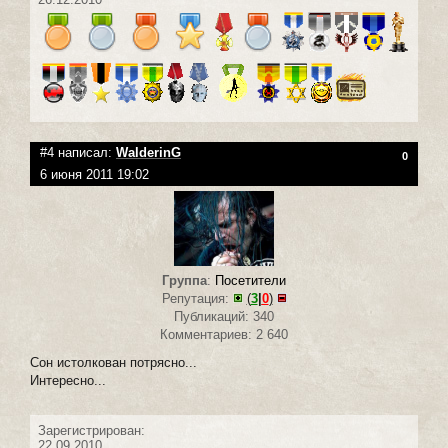
#4 написал:
WalderinG
0
6 июня 2011 19:02
Группа
:
Посетители
Репутация:
(
3
|
0
)
Публикаций: 340
Комментариев: 2 640
Сон истолкован потрясно...
Интересно...
Зарегистрирован:
22.09.2010