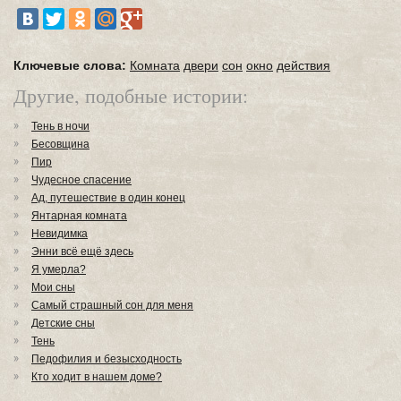
Ключевые слова:
Комната
двери
сон
окно
действия
Другие, подобные истории:
Тень в ночи
Бесовщина
Пир
Чудесное спасение
Ад, путешествие в один конец
Янтарная комната
Невидимка
Энни всё ещё здесь
Я умерла?
Мои сны
Самый страшный сон для меня
Детские сны
Тень
Педофилия и безысходность
Кто ходит в нашем доме?