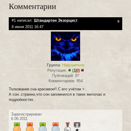
Комментарии
#1 написал:
Штандартен Экзорцист
0
6 июня 2011 16:47
Группа
:
Нарушители
Репутация:
(
1
|
0
)
Публикаций: 87
Комментариев: 854
Толкование сна красмвое!!.С его учётом +..
А сон..странно,что сон запомнился в таких мелочах и
подробностях..
Зарегистрирован:
6.06.2011