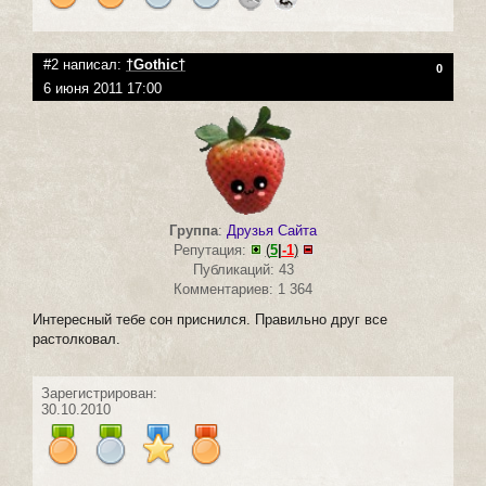
#2 написал:
†Gothic†
0
6 июня 2011 17:00
Группа
:
Друзья Сайта
Репутация:
(
5
|
-1
)
Публикаций: 43
Комментариев: 1 364
Интересный тебе сон приснился. Правильно друг все
растолковал.
Зарегистрирован:
30.10.2010