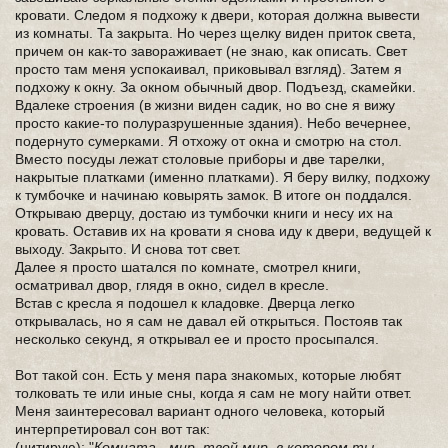
кровати. Следом я подхожу к двери, которая должна вывести
из комнаты. Та закрыта. Но через щелку виден приток света,
причем он как-то завораживает (не знаю, как описать. Свет
просто там меня успокаивал, приковывал взгляд). Затем я
подхожу к окну. За окном обычный двор. Подъезд, скамейки.
Вдалеке строения (в жизни виден садик, но во сне я вижу
просто какие-то полуразрушенные здания). Небо вечернее,
подернуто сумерками. Я отхожу от окна и смотрю на стол.
Вместо посуды лежат столовые приборы и две тарелки,
накрытые платками (именно платками). Я беру вилку, подхожу
к тумбочке и начинаю ковырять замок. В итоге он поддался.
Открываю дверцу, достаю из тумбочки книги и несу их на
кровать. Оставив их на кровати я снова иду к двери, ведущей к
выходу. Закрыто. И снова тот свет.
Далее я просто шатался по комнате, смотрел книги,
осматривал двор, глядя в окно, сидел в кресле.
Встав с кресла я подошел к кладовке. Дверца легко
открывалась, но я сам не давал ей открыться. Постояв так
несколько секунд, я открывал ее и просто просыпался.
Вот такой сон. Есть у меня пара знакомых, которые любят
толковать те или иные сны, когда я сам не могу найти ответ.
Меня заинтересовал вариант одного человека, который
интерпретировал сон вот так:
(цитирую): "
Комната - мир, твой мир, в котором ты