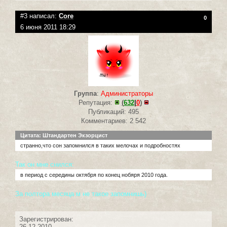
#3 написал:
Core
0
6 июня 2011 18:29
Группа
:
Администраторы
Репутация:
(
632
|
0
)
Публикаций: 495
Комментариев: 2 542
Цитата: Штандартен Экзорцист
странно,что сон запомнился в таких мелочах и подробностях
Так он мне снился:
в период с середины октября по конец нобяря 2010 года.
За полтора месяца м не такое запомнишь)
Зарегистрирован:
26.12.2010