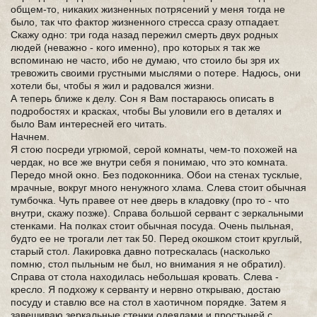
общем-то, никаких жизненных потрясений у меня тогда не
было, так что фактор жизненного стресса сразу отпадает.
Скажу одно: три года назад пережил смерть двух родных
людей (неважно - кого именно), про которых я так же
вспоминаю не часто, ибо не думаю, что стоило бы зря их
тревожить своими грустными мыслями о потере. Надюсь, они
хотели бы, чтобы я жил и радовался жизни.
А теперь ближе к делу. Сон я Вам постараюсь описать в
подробостях и красках, чтобы Вы уловили его в деталях и
было Вам интересней его читать.
Начнем.
Я стою посреди угрюмой, серой комнаты, чем-то похожей на
чердак, но все же внутри себя я понимаю, что это комната.
Передо мной окно. Без подоконника. Обои на стенах тусклые,
мрачные, вокруг много ненужного хлама. Слева стоит обычная
тумбочка. Чуть правее от нее дверь в кладовку (про то - что
внутри, скажу позже). Справа большой сервант с зеркальными
стенками. На полках стоит обычная посуда. Очень пыльная,
будто ее не трогали лет так 50. Перед окошком стоит круглый,
старый стол. Лакировка давно потрескалась (насколько
помню, стол пыльным не был, но внимания я не обратил).
Справа от стола находилась небольшая кровать. Слева -
кресло. Я подхожу к серванту и нервно открываю, достаю
посуду и ставлю все на стол в хаотичном порядке. Затем я
завешиваю зеркальные стенки одеялами и простыней с