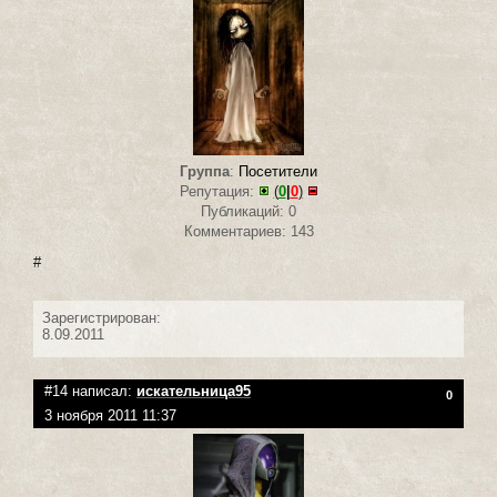
Группа
:
Посетители
Репутация:
(
0
|
0
)
Публикаций: 0
Комментариев: 143
#
Зарегистрирован:
8.09.2011
#14 написал:
искательница95
0
3 ноября 2011 11:37