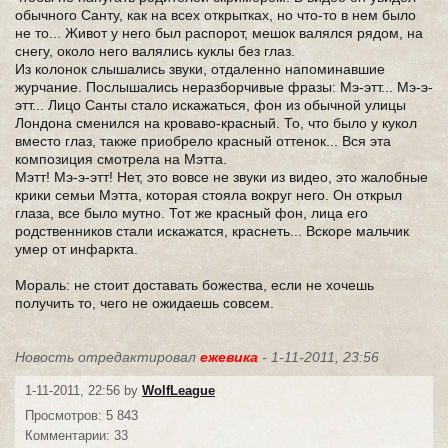
обычного Санту, как на всех открытках, но что-то в нем было
не то... Живот у него был распорот, мешок валялся рядом, на
снегу, около него валялись куклы без глаз.
Из колонок слышались звуки, отдаленно напоминавшие
журчание. Послышались неразборчивые фразы: Мэ-этт... Мэ-э-
этт... Лицо Санты стало искажаться, фон из обычной улицы
Лондона сменился на кроваво-красный. То, что было у кукол
вместо глаз, также приобрело красный оттенок... Вся эта
композиция смотрела на Мэтта.
Мэтт! Мэ-э-этт! Нет, это вовсе не звуки из видео, это жалобные
крики семьи Мэтта, которая стояла вокруг него. Он открыл
глаза, все было мутно. Тот же красный фон, лица его
родственников стали искажатся, краснеть... Вскоре мальчик
умер от инфаркта.
Мораль: не стоит доставать божества, если не хочешь
получить то, чего не ожидаешь совсем.
Новость отредактировал
ежевика
- 1-11-2011, 23:56
1-11-2011, 22:56 by
WolfLeague
Просмотров: 5 843
Комментарии: 33