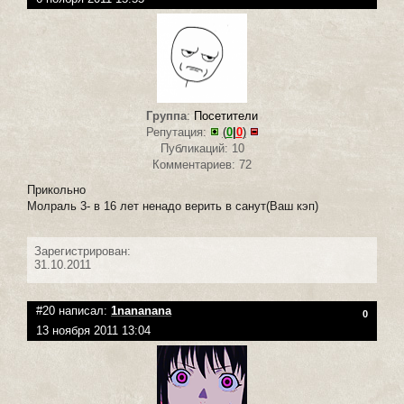
Группа
:
Посетители
Репутация:
(
0
|
0
)
Публикаций: 10
Комментариев: 72
Прикольно
Молраль 3- в 16 лет ненадо верить в санут(Ваш кэп)
Зарегистрирован:
31.10.2011
#20 написал:
1nananana
0
13 ноября 2011 13:04