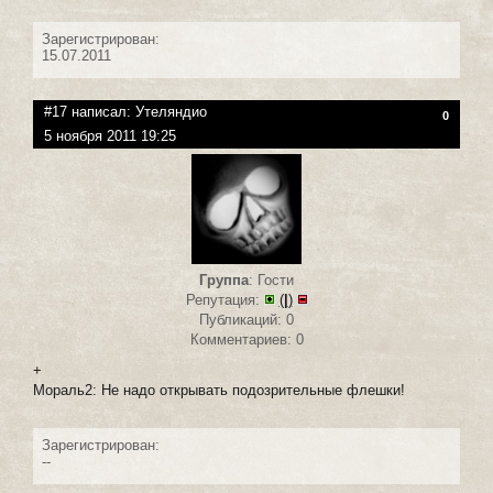
Зарегистрирован:
15.07.2011
#17 написал:
Утеляндио
0
5 ноября 2011 19:25
Группа
: Гости
Репутация:
(
|
)
Публикаций: 0
Комментариев: 0
+
Мораль2: Не надо открывать подозрительные флешки!
Зарегистрирован:
--