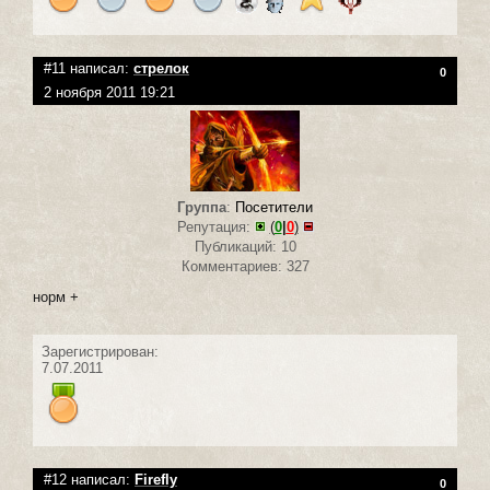
#11 написал:
стрелок
0
2 ноября 2011 19:21
Группа
:
Посетители
Репутация:
(
0
|
0
)
Публикаций: 10
Комментариев: 327
норм +
Зарегистрирован:
7.07.2011
#12 написал:
Firefly
0