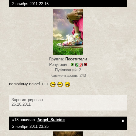
2 ноября 2011 22:15
Группа
:
Посетители
Репутация:
(
0
|
0
)
Публикаций: 2
Комментариев: 240
полюбому плюс! +++
Зарегистрирован:
26.10.2011
#13 написал:
Angel_Suicide
0
2 ноября 2011 23:25