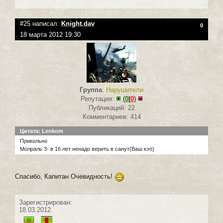
#25 написал:
Knight.dav
0
18 марта 2012 19:30
Группа
:
Нарушители
Репутация:
(
0
|
0
)
Публикаций: 22
Комментариев: 414
Цитата: Lenkom
Прикольно
Молраль 3- в 16 лет ненадо верить в санут(Ваш кэп)
Спасибо, Капитан Очевидность!
Зарегистрирован:
18.03.2012