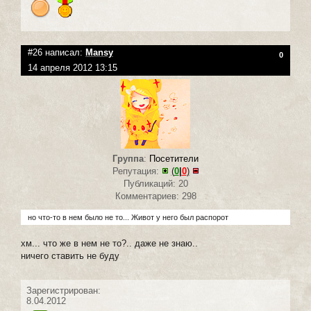
#26 написал:
Mansy
0
14 апреля 2012 13:15
Группа
:
Посетители
Репутация:
(
0
|
0
)
Публикаций: 20
Комментариев: 298
но что-то в нем было не то... Живот у него был распорот
хм... что же в нем не то?.. даже не знаю..
ничего ставить не буду
Зарегистрирован:
8.04.2012