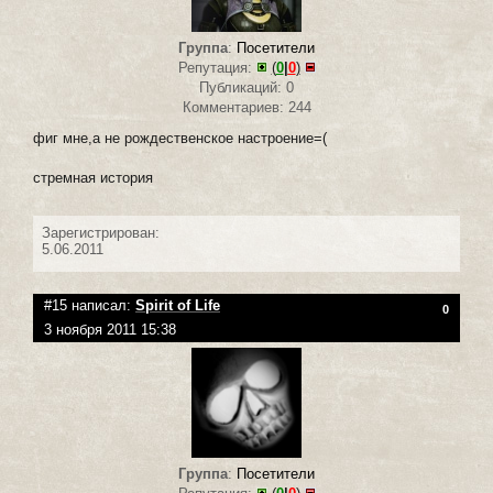
Группа
:
Посетители
Репутация:
(
0
|
0
)
Публикаций: 0
Комментариев: 244
фиг мне,а не рождественское настроение=(
стремная история
Зарегистрирован:
5.06.2011
#15 написал:
Spirit of Life
0
3 ноября 2011 15:38
Группа
:
Посетители