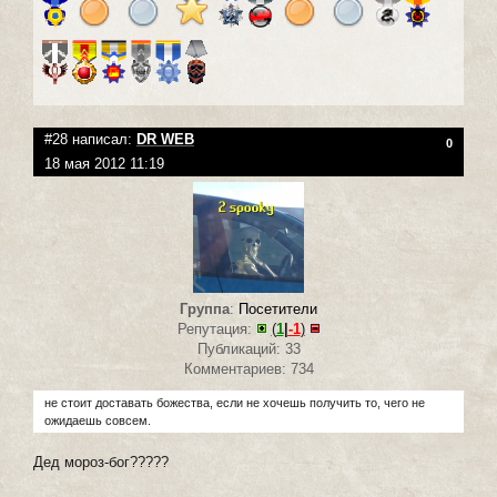
#28 написал:
DR WEB
0
18 мая 2012 11:19
Группа
:
Посетители
Репутация:
(
1
|
-1
)
Публикаций: 33
Комментариев: 734
не стоит доставать божества, если не хочешь получить то, чего не
ожидаешь совсем.
Дед мороз-бог?????