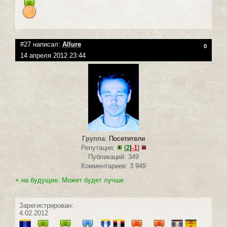
#27 написал:
Allure
0
14 апреля 2012 23:44
Группа
:
Посетители
Репутация:
(
2
|
-1
)
Публикаций: 349
Комментариев: 3 949
+ на будущее. Может будет лучше
Зарегистрирован:
4.02.2012