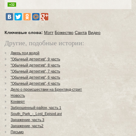
+32
Ключевые слова:
Мэтт
Божество
Санта
Видео
Другие, подобные истории:
Дверь под водой
"Обычный детектив", 9 часть
"Обычный детектив", 8 часть
"Обычный детектив", 7 часть
"Обычный детектив", 6 часть
"Обычный детектив", 4 часть
Дело о происшествии на Брентвуд-стрит
Новость
Конверт
Заброшенный район, часть 1
South_Park_-_Lost_Episod.avi
Заражение, часть 3
Заражение, часть2
Письмо