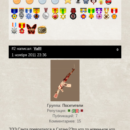
#2 написал:
Valll
0
1 ноября 2011 23:36
Группа
:
Посетители
Репутация:
(
0
|
0
)
Публикаций: 7
Комментариев: 15
ЭЭЭ Санта превратился в Сатану?Это что то новенькое,что