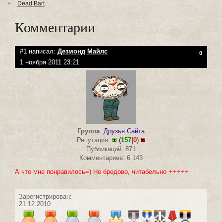
Dead Bart
Комментарии
#1 написал:
Дезмонд Майлс
0
1 ноября 2011 23:21
Группа
:
Друзья Сайта
Репутация:
(
157
|
0
)
Публикаций: 871
Комментариев: 6 143
А что мне понравилось=) Не бредово, читабельно +++++
Зарегистрирован:
21.12.2010