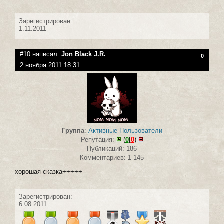
Зарегистрирован:
1.11.2011
#10 написал:
Jon Black J.R.
0
2 ноября 2011 18:31
Группа
:
Активные Пользователи
Репутация:
(
0
|
0
)
Публикаций: 186
Комментариев: 1 145
хорошая сказка+++++
Зарегистрирован:
6.08.2011