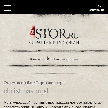
Вход
Регистрация
Категории
Лучшие истории
Смертельные файлы
/
Творческие истории
christmas.mp4
Мэтт, худощавый парнишка шестнадцати лет, все никак не мог
перестать верить в Санту. Он писал ему и писал. Видимо,