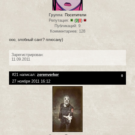
Группа
:
Посетители
Репутация:
(
0
|
0
)
Публикаций: 9
Комментариев: 128
ооо, злобный сант? плюсану)
Зарегистрирован:
11.09.2011
#21 написал:
zerenverker
0
27 ноября 2011 16:12