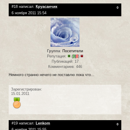
#18 написал:
Круасанчик
0
6 ноября 2011 15:54
Группа
:
Посетители
Репутация:
(
0
|
0
)
Публикаций: 17
Комментариев: 446
Немного странно нечего не поставлю пока что...
Зарегистрирован:
15.01.2011
#19 написал:
Lenkom
0
6 ноября 2011 15:55