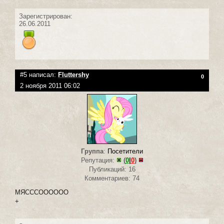
Зарегистрирован:
26.06.2011
#5 написал:
Fluttershy
0
2 ноября 2011 06:02
Группа
:
Посетители
Репутация:
(
0
|
0
)
Публикаций: 16
Комментариев: 74
МЯСССОООООО
+