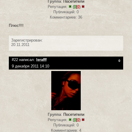
Группа
:
Посетители
Репутация:
(
0
|
0
)
Публикаций: 0
Комментариев: 36
Плюс!!!!
Зарегистрирован:
20.11.2011
#22 написал:
lerafff
0
9 декабря 2011 14:10
Группа
:
Посетители
Репутация:
(
0
|
0
)
Публикаций: 0
Комментариев: 4