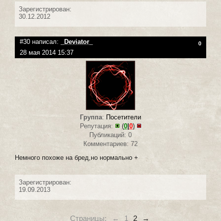
Зарегистрирован:
30.12.2012
#30 написал:
_Deviator_
0
28 мая 2014 15:37
Группа
:
Посетители
Репутация:
(
0
|
0
)
Публикаций: 0
Комментариев: 72
Немного похоже на бред,но нормально +
Зарегистрирован:
19.09.2013
Страницы:
←
1
2
→