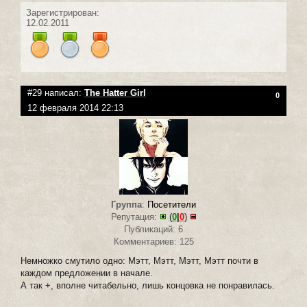
Зарегистрирован:
12.02.2011
#29 написал:
The Hatter Girl
0
12 февраля 2014 22:13
Группа
:
Посетители
Репутация:
(
0
|
0
)
Публикаций: 6
Комментариев: 125
Немножко смутило одно: Мэтт, Мэтт, Мэтт, Мэтт почти в
каждом предложении в начале.
А так +, вполне читабельно, лишь концовка не понравилась.