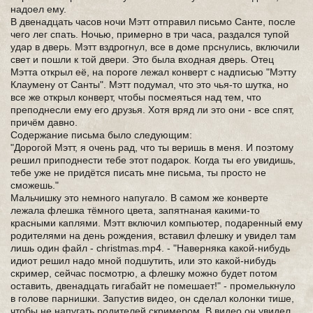
надоел ему.
В двенадцать часов ночи Мэтт отправил письмо Санте, после
чего лег спать. Ночью, примерно в три часа, раздался тупой
удар в дверь. Мэтт вздрогнул, все в доме прснулись, включили
свет и пошли к той двери. Это была входная дверь. Отец
Мэтта открыл её, на пороге лежал конверт с надписью "Мэтту
Клаумену от Санты". Мэтт подумал, что это чья-то шутка, но
все же открыл конверт, чтобы посмеяться над тем, что
преподнесли ему его друзья. Хотя вряд ли это они - все спят,
причём давно.
Содержание письма было следующим:
"Дорогой Мэтт, я очень рад, что ты веришь в меня. И поэтому
решил приподнести тебе этот подарок. Когда ты его увидишь,
тебе уже не придётся писать мне письма, ты просто не
сможешь."
Мальчишку это немного напугало. В самом же конверте
лежала флешка тёмного цвета, запятнаная какими-то
красными каплями. Мэтт включил компьютер, подаренный ему
родителями на день рождения, вставил флешку и увидел там
лишь один файл - christmas.mp4. - "Наверняка какой-нибудь
идиот решил надо мной подшутить, или это какой-нибудь
скример, сейчас посмотрю, а флешку можно будет потом
оставить, двенадцать гигабайт не помешает!" - промелькнуло
в голове парнишки. Запустив видео, он сделал колонки тише,
чтобы не напугать родителей скримером. В видео он увидел