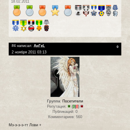
18.02.2011
#4 написал:
АнГeL
0
2 ноября 2011 03:13
Группа
:
Посетители
Репутация:
(
0
|
0
)
Публикаций: 0
Комментариев: 560
Мэ-э-э-э-тт Лови +