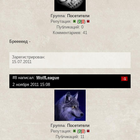
Группа
:
Посетители
Репутация:
(
0
|
0
)
Публикаций: 0
Комментариев: 41
Брееееед -
Зарегистрирован:
15.07.2011
#8 написал:
WolfLeague
-1
2 ноября 2011 15:08
Группа
:
Посетители
Репутация:
(
0
|
0
)
Публикаций: 11