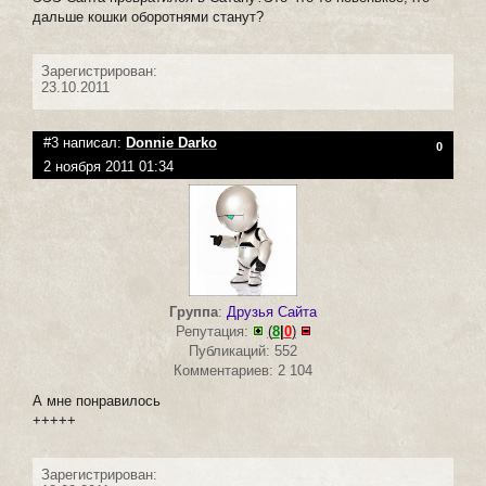
дальше кошки оборотнями станут?
Зарегистрирован:
23.10.2011
#3 написал:
Donnie Darko
0
2 ноября 2011 01:34
Группа
:
Друзья Сайта
Репутация:
(
8
|
0
)
Публикаций: 552
Комментариев: 2 104
А мне понравилось
+++++
Зарегистрирован: