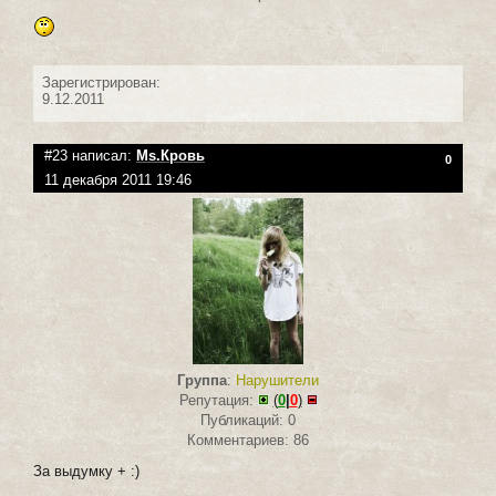
Зарегистрирован:
9.12.2011
#23 написал:
Ms.Кровь
0
11 декабря 2011 19:46
Группа
:
Нарушители
Репутация:
(
0
|
0
)
Публикаций: 0
Комментариев: 86
За выдумку + :)