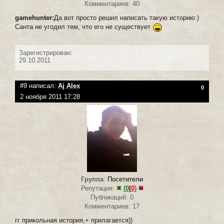
Комментариев: 40
gamehunter:
Да вот просто решил написать такую историю:)
Cанта не угодил тем, что его не существует
Зарегистрирован:
29.10.2011
#9 написал:
Aj Alex
0
2 ноября 2011 17:28
Группа
:
Посетители
Репутация:
(
0
|
0
)
Публикаций: 0
Комментариев: 17
гг прикольная история,+ прилагается))