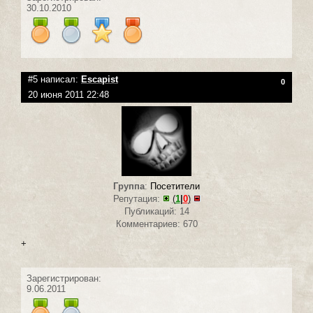
30.10.2010
#5 написал:
Escapist
0
20 июня 2011 22:48
Группа
:
Посетители
Репутация:
(
1
|
0
)
Публикаций: 14
Комментариев: 670
+
Зарегистрирован:
9.06.2011