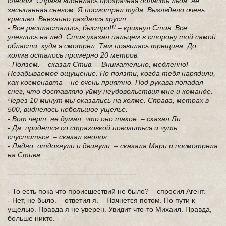
следом. Справа виднелась прозрачная область льда, не
засыпанная снегом. Я посмотрел туда. Выглядело очень
красиво. Внезапно раздался хруст.
- Все распластались, быстро!!! – крикнул Стив. Все
улеглись на лед. Стив указал пальцем в сторону той самой
области, куда я смотрел. Там появилась трещина. До
холма осталось примерно 20 метров.
- Ползем. – сказал Стив. – Внимательно, медленно!
Незабываемое ощущение. Но ползти, когда тебя нарядили,
как космонавта – не очень приятно. Под рукава попадал
снег, что доставляло уйму неудовольствия мне и команде.
Через 10 минут мы оказались на холме. Справа, метрах в
500, виднелось небольшое ущелье.
- Вот черт, не думал, что оно такое. – сказал Ли.
- Да, придется со страховкой повозиться и чуть
спуститься. – сказал геолог.
- Ладно, отдохнули и двинули. – сказала Мари и посмотрела
на Стива.
---------------------------------------------------
- То есть пока что происшествий не было? – спросил Агент.
- Нет, не было. – ответил я. – Начнется потом. По пути к
ущелью. Правда я не уверен. Увидит что-то Михаил. Правда,
больше никто.