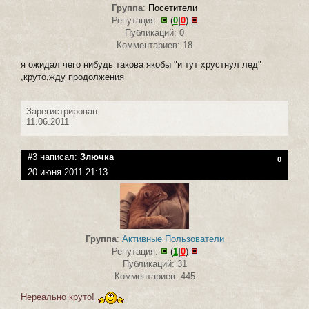
Группа
:
Посетители
Репутация:
(
0
|
0
)
Публикаций: 0
Комментариев: 18
я ожидал чего нибудь такова якобы "и тут хрустнул лед"
,круто,жду продолжения
Зарегистрирован:
11.06.2011
#3 написал:
Злючка
0
20 июня 2011 21:13
Группа
:
Активные Пользователи
Репутация:
(
1
|
0
)
Публикаций: 31
Комментариев: 445
Нереально круто!