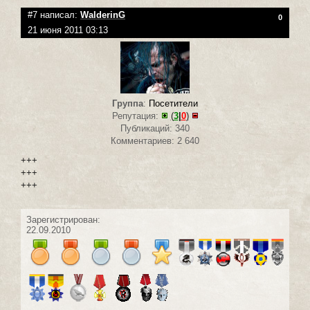
#7 написал:
WalderinG
0
21 июня 2011 03:13
Группа
:
Посетители
Репутация:
(
3
|
0
)
Публикаций: 340
Комментариев: 2 640
+++
+++
+++
Зарегистрирован:
22.09.2010