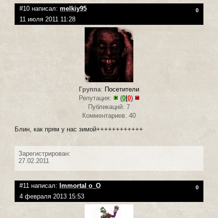
#10 написал:
melkiy95
0
11 июля 2011 11:28
Группа
:
Посетители
Репутация:
(
0
|
0
)
Публикаций: 7
Комментариев: 40
Блин, как прям у нас зимой++++++++++++
Зарегистрирован:
27.02.2011
#11 написал:
Immortal o_O
0
4 февраля 2013 15:53