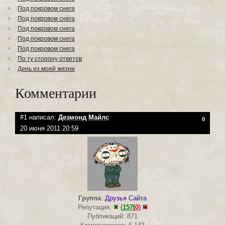
Под покровом снега
Под покровом снега
Под покровом снега
Под покровом снега
Под покровом снега
По ту сторону ответов
День из моей жизни
Комментарии
#1 написал:
Дезмонд Майлс
0
20 июня 2011 20:59
Группа
:
Друзья Сайта
Репутация:
(
157
|
0
)
Публикаций: 871