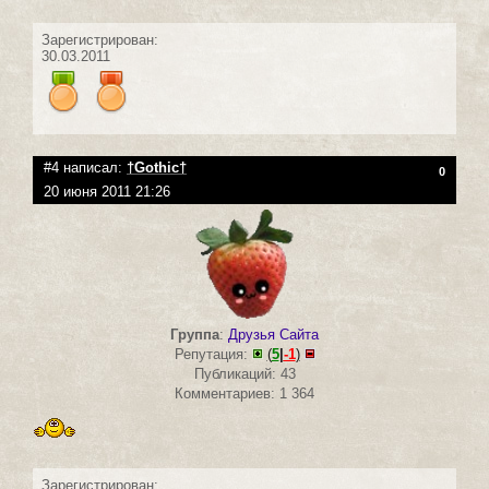
Зарегистрирован:
30.03.2011
#4 написал:
†Gothic†
0
20 июня 2011 21:26
Группа
:
Друзья Сайта
Репутация:
(
5
|
-1
)
Публикаций: 43
Комментариев: 1 364
Зарегистрирован: