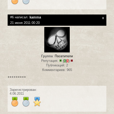
#6 написал:
kamma
0
21 июня 2011 00:20
Группа
:
Посетители
Репутация:
(
0
|
0
)
Публикаций: 2
Комментариев: 965
+++++++++
Зарегистрирован:
4.06.2011