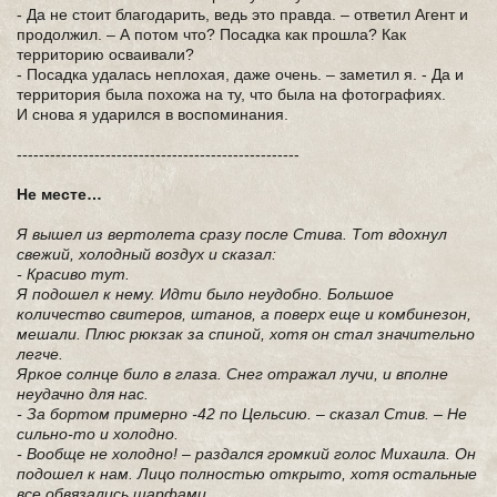
- Да не стоит благодарить, ведь это правда. – ответил Агент и
продолжил. – А потом что? Посадка как прошла? Как
территорию осваивали?
- Посадка удалась неплохая, даже очень. – заметил я. - Да и
территория была похожа на ту, что была на фотографиях.
И снова я ударился в воспоминания.
---------------------------------------------------
Не месте…
Я вышел из вертолета сразу после Стива. Тот вдохнул
свежий, холодный воздух и сказал:
- Красиво тут.
Я подошел к нему. Идти было неудобно. Большое
количество свитеров, штанов, а поверх еще и комбинезон,
мешали. Плюс рюкзак за спиной, хотя он стал значительно
легче.
Яркое солнце било в глаза. Снег отражал лучи, и вполне
неудачно для нас.
- За бортом примерно -42 по Цельсию. – сказал Стив. – Не
сильно-то и холодно.
- Вообще не холодно! – раздался громкий голос Михаила. Он
подошел к нам. Лицо полностью открыто, хотя остальные
все обвязались шарфами.