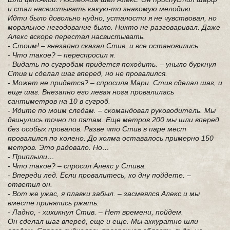
и стал насвистывать какую-то знакомую мелодию.
Идти было довольно нудно, усталости я не чувствовал, но
моральное негодование было. Никто не разговаривал. Даже
Алекс вскоре перестал насвистывать.
- Стоим! – внезапно сказал Стив, и все остановились.
- Что такое? – переспросил я.
- Видать по сугробам придется походить. – уныло буркнул
Стив и сделал шаг вперед, но не провалился.
- Может не придется? – спросила Мари. Стив сделал шаг, и
еще шаг. Внезапно его левая нога провалилась
сантиметров на 10 в сугроб.
- Идите по моим следам. – скомандовал руководитель. Мы
двинулись точно по пятам. Еще метров 200 мы шли вперед
без особых провалов. Разве что Стив в паре мест
провалился по колено. До холма оставалось примерно 150
метров. Это радовало. Но…
- Приплыли…
- Что такое? – спросил Алекс у Стива.
- Впереди лед. Если провалитесь, ко дну пойдете. –
ответил он.
- Вот же ужас, я плавки забыл. – засмеялся Алекс и мы
вместе принялись ржать.
- Ладно, - хихикнул Стив. – Нет времени, пойдем.
Он сделал шаг вперед, еще и еще. Мы аккуратно шли