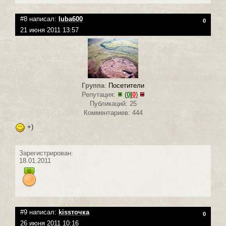
#8 написал:
luba600
0
21 июня 2011 13:57
Группа
:
Посетители
Репутация:
(
0
|
0
)
Публикаций: 25
Комментариев: 444
+)
Зарегистрирован:
18.01.2011
#9 написал:
kissточка
0
26 июня 2011 10:16