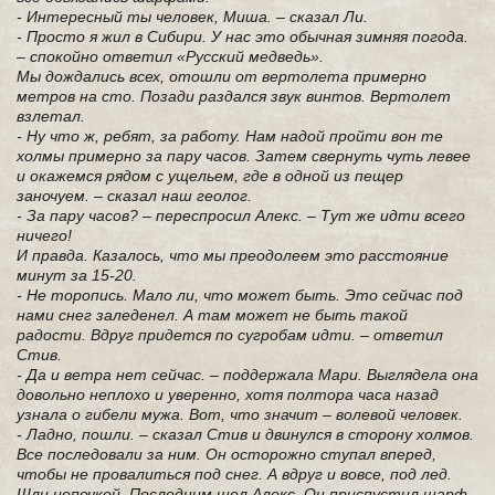
- Интересный ты человек, Миша. – сказал Ли.
- Просто я жил в Сибири. У нас это обычная зимняя погода.
– спокойно ответил «Русский медведь».
Мы дождались всех, отошли от вертолета примерно
метров на сто. Позади раздался звук винтов. Вертолет
взлетал.
- Ну что ж, ребят, за работу. Нам надой пройти вон те
холмы примерно за пару часов. Затем свернуть чуть левее
и окажемся рядом с ущельем, где в одной из пещер
заночуем. – сказал наш геолог.
- За пару часов? – переспросил Алекс. – Тут же идти всего
ничего!
И правда. Казалось, что мы преодолеем это расстояние
минут за 15-20.
- Не торопись. Мало ли, что может быть. Это сейчас под
нами снег заледенел. А там может не быть такой
радости. Вдруг придется по сугробам идти. – ответил
Стив.
- Да и ветра нет сейчас. – поддержала Мари. Выглядела она
довольно неплохо и уверенно, хотя полтора часа назад
узнала о гибели мужа. Вот, что значит – волевой человек.
- Ладно, пошли. – сказал Стив и двинулся в сторону холмов.
Все последовали за ним. Он осторожно ступал вперед,
чтобы не провалиться под снег. А вдруг и вовсе, под лед.
Шли цепочкой. Последним шел Алекс. Он приспустил шарф