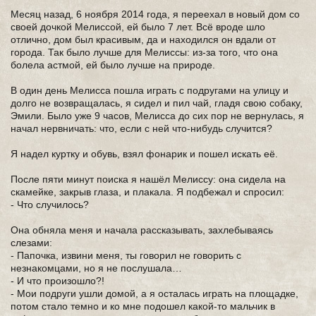
Месяц назад, 6 ноября 2014 года, я переехал в новый дом со
своей дочкой Мелиссой, ей было 7 лет. Всё вроде шло
отлично, дом был красивым, да и находился он вдали от
города. Так было лучше для Мелиссы: из-за того, что она
болела астмой, ей было лучше на природе.
В один день Мелисса пошла играть с подругами на улицу и
долго не возвращалась, я сидел и пил чай, гладя свою собаку,
Эмили. Было уже 9 часов, Мелисса до сих пор не вернулась, я
начал нервничать: что, если с ней что-нибудь случится?
Я надел куртку и обувь, взял фонарик и пошел искать её.
После пяти минут поиска я нашёл Мелиссу: она сидела на
скамейке, закрыв глаза, и плакала. Я подбежал и спросил:
- Что случилось?
Она обняла меня и начала рассказывать, захлебываясь
слезами:
- Папочка, извини меня, ты говорил не говорить с
незнакомцами, но я не послушала…
- И что произошло?!
- Мои подруги ушли домой, а я осталась играть на площадке,
потом стало темно и ко мне подошел какой-то мальчик в