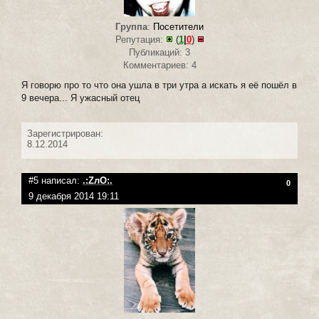
Группа
:
Посетители
Репутация:
(
1
|
0
)
Публикаций: 3
Комментариев: 4
Я говорю про то что она ушла в три утра а искать я её пошёл в
9 вечера... Я ужасный отец
Зарегистрирован:
8.12.2014
#5 написал:
.:ZлO:.
0
9 декабря 2014 19:11