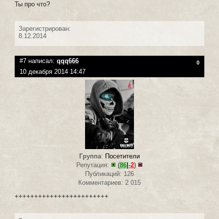
Ты про что?
Зарегистрирован:
8.12.2014
#7 написал:
qqq666
0
10 декабря 2014 14:47
Группа
:
Посетители
Репутация:
(
86
|
-2
)
Публикаций: 126
Комментариев: 2 015
++++++++++++++++++++++++