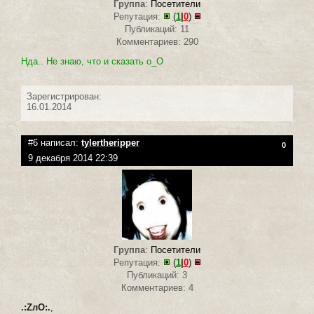
Группа
:
Посетители
Репутация:
(
1
|
0
)
Публикаций: 11
Комментариев: 290
Нда.. Не знаю, что и сказать о_О
Зарегистрирован:
16.01.2014
#6 написал:
tylertheripper
0
9 декабря 2014 22:39
Группа
:
Посетители
Репутация:
(
1
|
0
)
Публикаций: 3
Комментариев: 4
.:ZлO:.
,