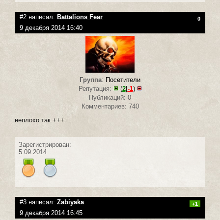
#2 написал:
Battalions Fear
0
9 декабря 2014 16:40
Группа
:
Посетители
Репутация:
(
2
|
-1
)
Публикаций: 0
Комментариев: 740
неплохо так +++
Зарегистрирован:
5.09.2014
#3 написал:
Zabiyaka
+1
9 декабря 2014 16:45