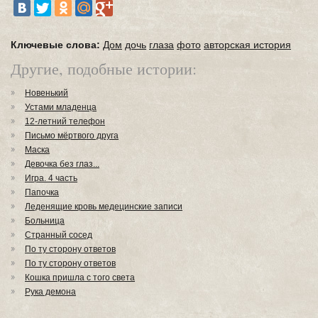
Ключевые слова:
Дом
дочь
глаза
фото
авторская история
Другие, подобные истории:
Новенький
Устами младенца
12-летний телефон
Письмо мёртвого друга
Маска
Девочка без глаз...
Игра. 4 часть
Папочка
Леденящие кровь медецинские записи
Больница
Странный сосед
По ту сторону ответов
По ту сторону ответов
Кошка пришла с того света
Рука демона