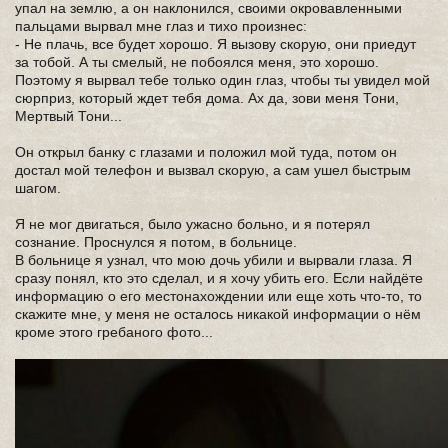
упал на землю, а он наклонился, своими окровавленными
пальцами вырвал мне глаз и тихо произнес:
- Не плачь, все будет хорошо. Я вызову скорую, они приедут
за тобой. А ты смелый, не побоялся меня, это хорошо.
Поэтому я вырвал тебе только один глаз, чтобы ты увидел мой
сюрприз, который ждет тебя дома. Ах да, зови меня Тони,
Мертвый Тони...
Он открыл банку с глазами и положил мой туда, потом он
достал мой телефон и вызвал скорую, а сам ушел быстрым
шагом.
Я не мог двигаться, было ужасно больно, и я потерял
сознание. Проснулся я потом, в больнице.
В больнице я узнал, что мою дочь убили и вырвали глаза. Я
сразу понял, кто это сделал, и я хочу убить его. Если найдёте
информацию о его местонахождении или еще хоть что-то, то
скажите мне, у меня не осталось никакой информации о нём
кроме этого гребаного фото...