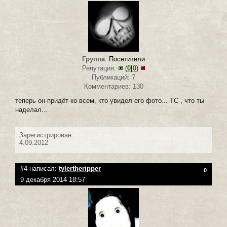
Группа
:
Посетители
Репутация:
(
0
|
0
)
Публикаций: 7
Комментариев: 130
теперь он придёт ко всем, кто увидел его фото... TC , что ты
наделал...
Зарегистрирован:
4.09.2012
#4 написал:
tylertheripper
0
9 декабря 2014 18:57