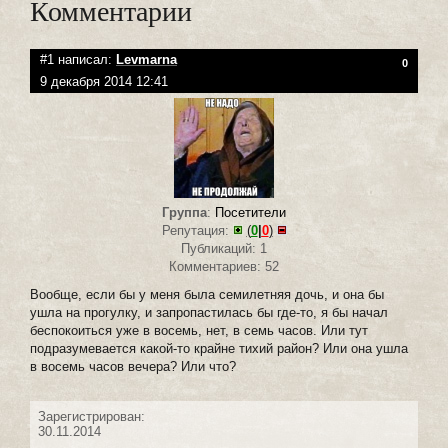
Комментарии
#1 написал:
Levmarna
0
9 декабря 2014 12:41
Группа
:
Посетители
Репутация:
(
0
|
0
)
Публикаций: 1
Комментариев: 52
Вообще, если бы у меня была семилетняя дочь, и она бы
ушла на прогулку, и запропастилась бы где-то, я бы начал
беспокоиться уже в восемь, нет, в семь часов. Или тут
подразумевается какой-то крайне тихий район? Или она ушла
в восемь часов вечера? Или что?
Зарегистрирован:
30.11.2014