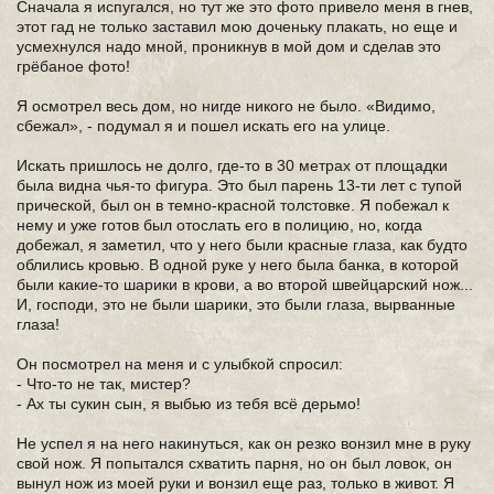
Сначала я испугался, но тут же это фото привело меня в гнев,
этот гад не только заставил мою доченьку плакать, но еще и
усмехнулся надо мной, проникнув в мой дом и сделав это
грёбаное фото!
Я осмотрел весь дом, но нигде никого не было. «Видимо,
сбежал», - подумал я и пошел искать его на улице.
Искать пришлось не долго, где-то в 30 метрах от площадки
была видна чья-то фигура. Это был парень 13-ти лет с тупой
прической, был он в темно-красной толстовке. Я побежал к
нему и уже готов был отослать его в полицию, но, когда
добежал, я заметил, что у него были красные глаза, как будто
облились кровью. В одной руке у него была банка, в которой
были какие-то шарики в крови, а во второй швейцарский нож...
И, господи, это не были шарики, это были глаза, вырванные
глаза!
Он посмотрел на меня и с улыбкой спросил:
- Что-то не так, мистер?
- Ах ты сукин сын, я выбью из тебя всё дерьмо!
Не успел я на него накинуться, как он резко вонзил мне в руку
свой нож. Я попытался схватить парня, но он был ловок, он
вынул нож из моей руки и вонзил еще раз, только в живот. Я