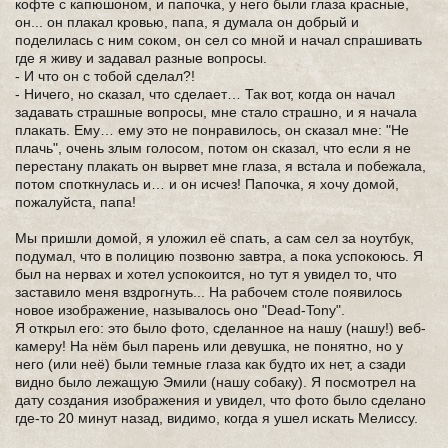
кофте с капюшоном, и папочка, у него были глаза красные,
он... он плакал кровью, папа, я думала он добрый и
поделилась с ним соком, он сел со мной и начал спрашивать
где я живу и задавал разные вопросы.
- И что он с тобой сделал?!
- Ничего, но сказал, что сделает… Так вот, когда он начал
задавать страшные вопросы, мне стало страшно, и я начала
плакать. Ему… ему это не понравилось, он сказал мне: "Не
плачь", очень злым голосом, потом он сказал, что если я не
перестану плакать он вырвет мне глаза, я встала и побежала,
потом споткнулась и… и он исчез! Папочка, я хочу домой,
пожалуйста, папа!
Мы пришли домой, я уложил её спать, а сам сел за ноутбук,
подумал, что в полицию позвоню завтра, а пока успокоюсь. Я
был на нервах и хотел успокоится, но тут я увидел то, что
заставило меня вздрогнуть... На рабочем столе появилось
новое изображение, называлось оно "Dead-Tony".
Я открыл его: это было фото, сделанное на нашу (нашу!) веб-
камеру! На нём был парень или девушка, не понятно, но у
него (или неё) были темные глаза как будто их нет, а сзади
видно было лежащую Эмили (нашу собаку). Я посмотрел на
дату создания изображения и увидел, что фото было сделано
где-то 20 минут назад, видимо, когда я ушел искать Мелиссу.