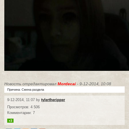
Новость отредактировал
Mordecai
- 9-12-2014, 10:08
Причина: Смена раздела
9-12-2014, 11:07 by
tylertheripper
Просмотров: 4 506
Комментарии: 7
+3