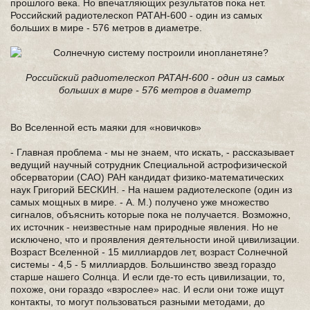
прошлого века. Но впечатляющих результатов пока нет.
Российский радиотелескоп РАТАН-600 - один из самых
больших в мире - 576 метров в диаметре.
Российский радиотелескоп РАТАН-600 - один из самых
больших в мире - 576 метров в диаметр
Во Вселенной есть маяки для «новичков»
- Главная проблема - мы не знаем, что искать, - рассказывает
ведущий научный сотрудник Специальной астрофизической
обсерватории (САО) РАН кандидат физико-математических
наук Григорий БЕСКИН. - На нашем радиотелескопе (один из
самых мощных в мире. - А. М.) получено уже множество
сигналов, объяснить которые пока не получается. Возможно,
их источник - неизвестные нам природные явления. Но не
исключено, что и проявления деятельности иной цивилизации.
Возраст Вселенной - 15 миллиардов лет, возраст Солнечной
системы - 4,5 - 5 миллиардов. Большинство звезд гораздо
старше нашего Солнца. И если где-то есть цивилизации, то,
похоже, они гораздо «взрослее» нас. И если они тоже ищут
контакты, то могут пользоваться разными методами, до