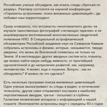
Российские ученые обсуждали, как искать следы «братьев по
разуму». Разговор состоялся на научной конференции
«Горизонты астрономии: поиск внеземных цивилизаций», где
побывал наш корреспондент.
Сразу оговорюсь, что энтузиасты «инопланетного дела» не
изучали таинственных фотографий «летающих тарелок» и не
анализировали воспоминаний многочисленных свидетелей
появления НЛО. В Cпециальной астрофизической
обсерватории Российской академии наук на Северном Кавказе
собрались астрономы и физики, которые, оказывается, твердо
уверены, что жизнь во Вселенной появилась не только на
Земле. И в миллиардах других звездных систем есть планеты,
где можно найти какую-нибудь живность: от простейшей
одноклеточной и до неприличия развитой, как, например,
человечество. А может, еще и поумнее. Вопрос - как их
обнаружить? И можно ли это сделать?
Есть несколько программ поиска внеземных цивилизаций.
Одни ученые высматривают их следы в радио- и оптические
телескопы, другие сами отправляют послания к наиболее
перспективным звездам, третьи - посылают в глубины
Галактики космические аппараты с информацией о нашей
планете. Инопланетян астрономы ищут с середины 60-х годов