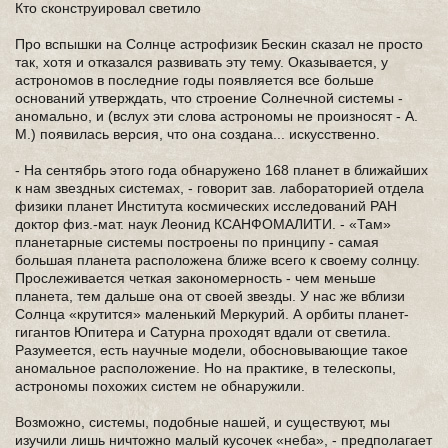
Кто сконструировал светило
Про вспышки на Солнце астрофизик Бескин сказал не просто
так, хотя и отказался развивать эту тему. Оказывается, у
астрономов в последние годы появляется все больше
оснований утверждать, что строение Солнечной системы -
аномально, и (вслух эти слова астрономы не произносят - А.
М.) появилась версия, что она создана... искусственно.
- На сентябрь этого года обнаружено 168 планет в ближайших
к нам звездных системах, - говорит зав. лабораторией отдела
физики планет Института космических исследований РАН
доктор физ.-мат. наук Леонид КСАНФОМАЛИТИ. - «Там»
планетарные системы построены по принципу - самая
большая планета расположена ближе всего к своему солнцу.
Прослеживается четкая закономерность - чем меньше
планета, тем дальше она от своей звезды. У нас же вблизи
Солнца «крутится» маленький Меркурий. А орбиты планет-
гигантов Юпитера и Сатурна проходят вдали от светила.
Разумеется, есть научные модели, обосновывающие такое
аномальное расположение. Но на практике, в телескопы,
астрономы похожих систем не обнаружили.
Возможно, системы, подобные нашей, и существуют, мы
изучили лишь ничтожно малый кусочек «неба», - предполагает