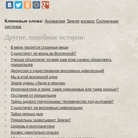
Ключевые слова:
Аномалии
Земля
космос
Солнечная
система
Другие, подобные истории:
В мире творятся странные вещи
Существует ли жизнь во Вселенной?
Ученые объяснили, почему нам пока сложно обнаружить
пришельцев
Дискуссии о существовании внеземных цивилизаций
Мы в этой вселенной одни
Земле нужны «Люди в черном»
Инопланетяне и люди: такие одинаковые или такие разные?
Послания от пришельцев
Тайны адского треугольника: Человечество под колпаком?
Существуют ли внеземные цивилизации
Тайна черных дыр
Пришельцы захватывают Землю?
Церковь и инопланетяне
Космос смертельно опасен