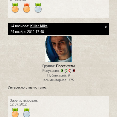
#4 написал:
Killer Mike
0
24 ноября 2012 17:40
Группа
:
Посетители
Репутация:
(
0
|
0
)
Публикаций: 9
Комментариев: 775
Интересно стпвлю плюс
Зарегистрирован:
12.07.2012