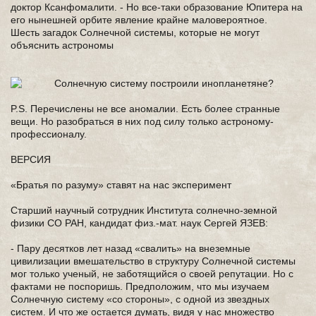
доктор Ксанфомалити. - Но все-таки образование Юпитера на
его нынешней орбите явление крайне маловероятное.
Шесть загадок Солнечной системы, которые не могут
объяснить астрономы
P.S. Перечислены не все аномалии. Есть более странные
вещи. Но разобраться в них под силу только астроному-
профессионалу.
ВЕРСИЯ
«Братья по разуму» ставят на нас эксперимент
Старший научный сотрудник Института солнечно-земной
физики СО РАН, кандидат физ.-мат. наук Сергей ЯЗЕВ:
- Пару десятков лет назад «свалить» на внеземные
цивилизации вмешательство в структуру Солнечной системы
мог только ученый, не заботящийся о своей репутации. Но с
фактами не поспоришь. Предположим, что мы изучаем
Солнечную систему «со стороны», с одной из звездных
систем. И что же остается думать, видя у нас множество