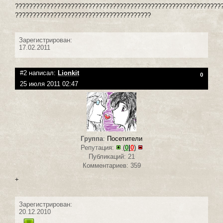
???????????????????????????????????????????????????????????
???????????????????????????????????????
Зарегистрирован:
17.02.2011
#2 написал:
Lionkit
0
25 июля 2011 02:47
Группа
:
Посетители
Репутация:
(
0
|
0
)
Публикаций: 21
Комментариев: 359
+
Зарегистрирован:
20.12.2010