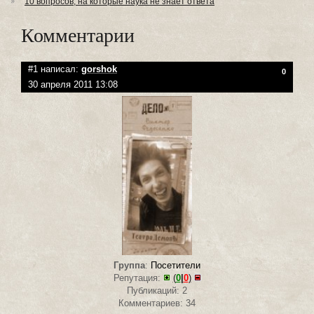
10 вопросов, на которые наука не знает ответа
Комментарии
#1 написал:
gorshok
0
30 апреля 2011 13:08
Группа
:
Посетители
Репутация:
(
0
|
0
)
Публикаций: 2
Комментариев: 34