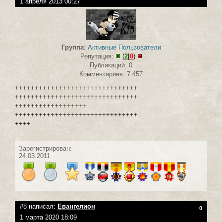
1 апреля 2013 00:27
Группа
:
Активные Пользователи
Репутация:
(
2
|
0
)
Публикаций: 0
Комментариев: 7 457
+++++++++++++++++++++++++++++++
+++++++++++++++++++++++++++++++
++++++++++++++++++
+++++++++++++++++++++++++++++++
++++
Зарегистрирован:
24.03.2011
#8 написал:
Евангелион
0
1 марта 2020 18:09