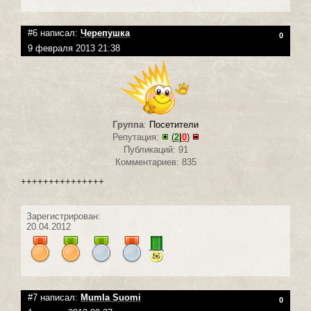
#6 написал:
Черепушка
0
9 февраля 2013 21:38
Группа
:
Посетители
Репутация:
(
2
|
0
)
Публикаций: 91
Комментариев: 835
+++++++++++++++
Зарегистрирован:
20.04.2012
#7 написал:
Mumla Suomi
0