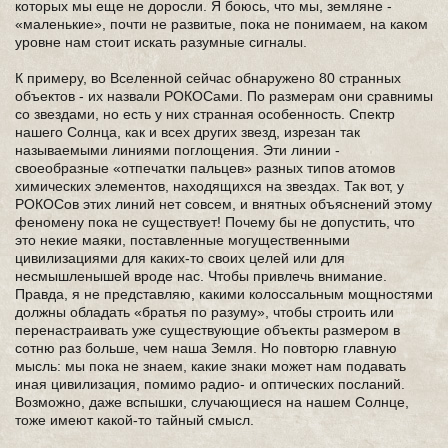
которых мы еще не доросли. Я боюсь, что мы, земляне -
«маленькие», почти не развитые, пока не понимаем, на каком
уровне нам стоит искать разумные сигналы.
К примеру, во Вселенной сейчас обнаружено 80 странных
объектов - их назвали РОКОСами. По размерам они сравнимы
со звездами, но есть у них странная особенность. Спектр
нашего Солнца, как и всех других звезд, изрезан так
называемыми линиями поглощения. Эти линии -
своеобразные «отпечатки пальцев» разных типов атомов
химических элементов, находящихся на звездах. Так вот, у
РОКОСов этих линий нет совсем, и внятных объяснений этому
феномену пока не существует! Почему бы не допустить, что
это некие маяки, поставленные могущественными
цивилизациями для каких-то своих целей или для
несмышленышей вроде нас. Чтобы привлечь внимание.
Правда, я не представляю, какими колоссальным мощностями
должны обладать «братья по разуму», чтобы строить или
перенастраивать уже существующие объекты размером в
сотню раз больше, чем наша Земля. Но повторю главную
мысль: мы пока не знаем, какие знаки может нам подавать
иная цивилизация, помимо радио- и оптических посланий.
Возможно, даже вспышки, случающиеся на нашем Солнце,
тоже имеют какой-то тайный смысл.