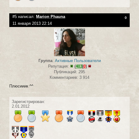
#5 написал:
Marion Phauna
0
11 января 2013 22:14
Группа
:
Активные Пользователи
Репутация:
(
403
|
0
)
Публикаций: 295
Комментариев: 3 914
Плюсииик ^^
Зарегистрирован:
2.01.2012