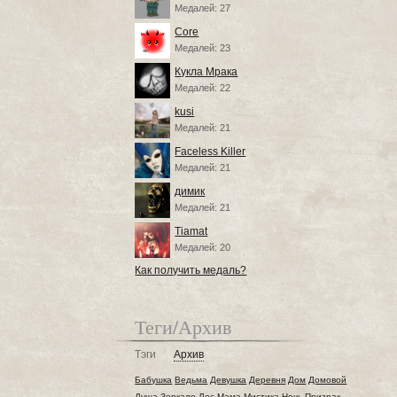
Медалей: 27
Core
Медалей: 23
Кукла Мрака
Медалей: 22
kusi
Медалей: 21
Faceless Killer
Медалей: 21
димик
Медалей: 21
Tiamat
Медалей: 20
Как получить медаль?
Теги/Архив
Тэги
Архив
Бабушка
Ведьма
Девушка
Деревня
Дом
Домовой
Душа
Зеркало
Лес
Мама
Мистика
Ночь
Призрак