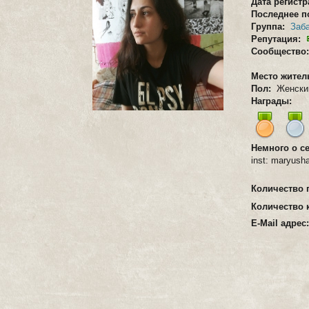
Дата регист
Последнее п
Группа:
Заб
Репутация:
Сообществ
Место жител
Пол:
Женски
Награды:
Немного о с
inst: maryush
Количество 
Количество 
E-Mail адрес