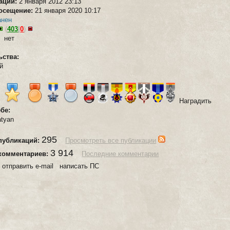
рации:
2 января 2012 23:13
осещение:
21 января 2020 10:17
анен
(
403
|
0
)
о:
нет
ьства:
й
Наградить
ебе:
atyan
295
публикаций:
Просмотреть все публикации
3 914
комментариев:
Последние комментарии
:
отправить e-mail написать ПС