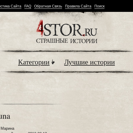
стика Сайта
FAQ
Обратная Связь
Правила Сайта
Поиск
Категории
Лучшие истории
una
:
Марина