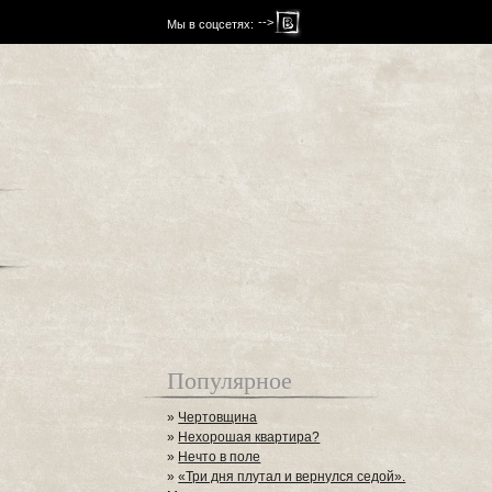
-->
Мы в соцсетях:
Популярное
»
Чертовщина
»
Нехорошая квартира?
»
Нечто в поле
»
«Три дня плутал и вернулся седой».