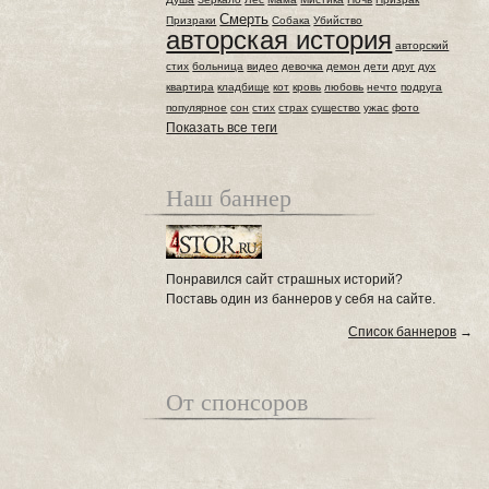
Смерть
Призраки
Собака
Убийство
авторская история
авторский
стих
больница
видео
девочка
демон
дети
друг
дух
квартира
кладбище
кот
кровь
любовь
нечто
подруга
популярное
сон
стих
страх
существо
ужас
фото
Показать все теги
Наш баннер
Понравился сайт страшных историй?
Поставь один из баннеров у себя на сайте.
Список баннеров
→
От спонсоров