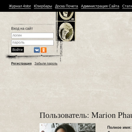
Журнал 4stor
Юзербары
Доска Почета
Администрация Сайта
Стати
Вход на сайт
Регистрация
Забыли пароль
Пользователь: Marion Pha
Полное имя