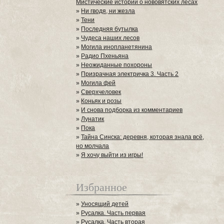
Мистические истории о нововятских лесах
»
Ни гводя, ни жезла
»
Тени
»
Последняя бутылка
»
Чудеса наших лесов
»
Могила инопланетянина
»
Радио Пхеньяна
»
Неожиданные похороны
»
Призрачная электричка 3. Часть 2
»
Могила фей
»
Сверхчеловек
»
Коньяк и розы
»
И снова подборка из комментариев
»
Лунатик
»
Пока
»
Тайна Синска: деревня, которая знала всё,
но молчала
»
Я хочу выйти из игры!
Избранное
»
Уносящий детей
»
Русалка. Часть первая
»
Русалка. Часть вторая