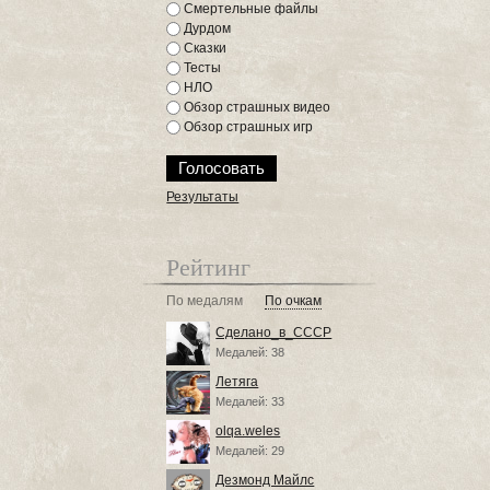
Смертельные файлы
Дурдом
Сказки
Тесты
НЛО
Обзор страшных видео
Обзор страшных игр
Результаты
Рейтинг
По медалям
По очкам
Сделано_в_СССР
Медалей: 38
Летяга
Медалей: 33
olqa.weles
Медалей: 29
Дезмонд Майлс