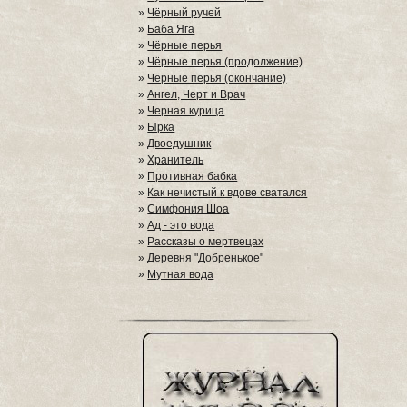
»
Чёрный ручей
»
Баба Яга
»
Чёрные перья
»
Чёрные перья (продолжение)
»
Чёрные перья (окончание)
»
Ангел, Черт и Врач
»
Черная курица
»
Ырка
»
Двоедушник
»
Хранитель
»
Противная бабка
»
Как нечистый к вдове сватался
»
Симфония Шоа
»
Ад - это вода
»
Рассказы о мертвецах
»
Деревня "Добренькое"
»
Мутная вода