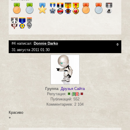
#4 написал:
Donnie Darko
0
31 августа 2011 01:30
Группа
:
Друзья Сайта
Репутация:
(
8
|
0
)
Публикаций: 552
Комментариев: 2 104
Красиво
+