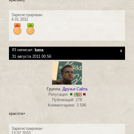
Зарегистрирован:
4.01.2011
#3 написал:
kana
0
31 августа 2011 00:56
Группа
:
Друзья Сайта
Репутация:
(
4
|
0
)
Публикаций: 278
Комментариев: 3 596
красота+
Зарегистрирован:
13.07.2010