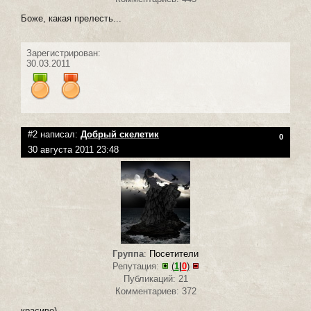
Боже, какая прелесть...
Зарегистрирован:
30.03.2011
#2 написал:
Добрый скелетик
0
30 августа 2011 23:48
Группа
:
Посетители
Репутация:
(
1
|
0
)
Публикаций: 21
Комментариев: 372
красиво)