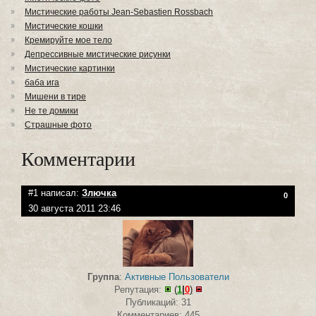
Мистические работы Jean-Sebastien Rossbach
Мистические кошки
Кремируйте мое тело
Депрессивные мистические рисунки
Мистические картинки
баба ига
Мишени в тире
Не те домики
Страшные фото
Комментарии
#1 написал:
Злючка
0
30 августа 2011 23:46
Группа
:
Активные Пользователи
Репутация:
(
1
|
0
)
Публикаций: 31
Комментариев: 445