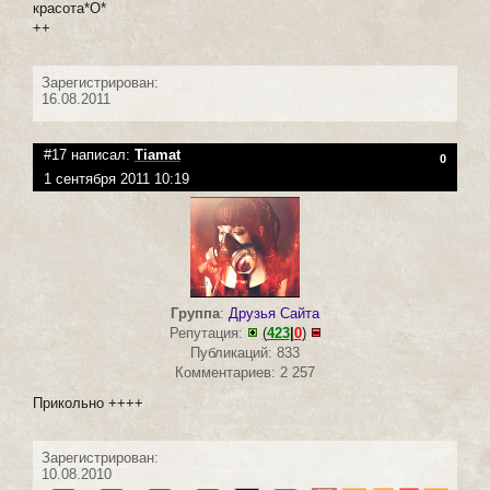
красота*О*
++
Зарегистрирован:
16.08.2011
#17 написал:
Tiamat
0
1 сентября 2011 10:19
Группа
:
Друзья Сайта
Репутация:
(
423
|
0
)
Публикаций: 833
Комментариев: 2 257
Прикольно ++++
Зарегистрирован:
10.08.2010