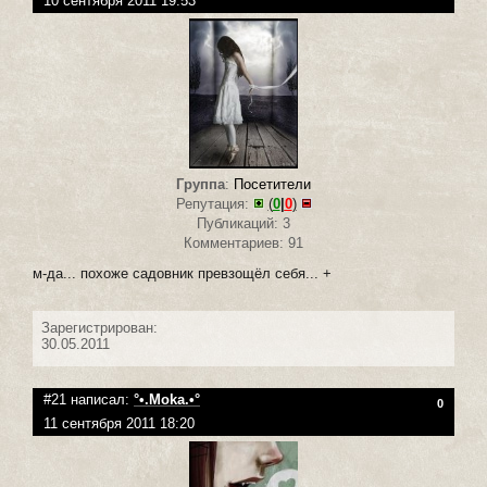
10 сентября 2011 19:53
Группа
:
Посетители
Репутация:
(
0
|
0
)
Публикаций: 3
Комментариев: 91
м-да... похоже садовник превзощёл себя... +
Зарегистрирован:
30.05.2011
#21 написал:
°•.Moka.•°
0
11 сентября 2011 18:20