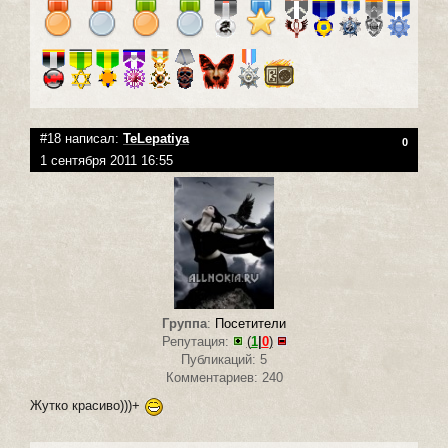
#18 написал:
TeLepatiya
0
1 сентября 2011 16:55
Группа
:
Посетители
Репутация:
(
1
|
0
)
Публикаций: 5
Комментариев: 240
Жутко красиво)))+