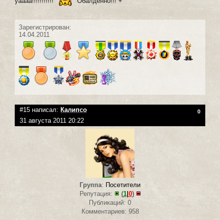
уаааа!!!!!!!!!!!
Обалденно!!! +
Зарегистрирован:
14.04.2011
#15 написал:
Калипсо
0
31 августа 2011 20:22
Группа
:
Посетители
Репутация:
(
1
|
0
)
Публикаций: 0
Комментариев: 958