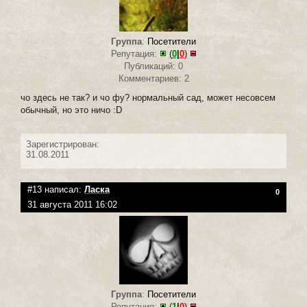
Группа
:
Посетители
Репутация:
(
0
|
0
)
Публикаций: 0
Комментариев: 2
чо здесь не так? и чо фу? нормальный сад, может несовсем
обычный, но это ничо :D
Зарегистрирован:
31.08.2011
#13 написал:
Ласка
0
31 августа 2011 16:02
Группа
:
Посетители
Репутация:
(
1
|
0
)