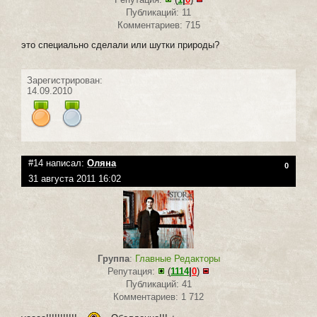
Публикаций: 11
Комментариев: 715
это специально сделали или шутки природы?
Зарегистрирован:
14.09.2010
#14 написал:
Оляна
0
31 августа 2011 16:02
Группа
:
Главные Редакторы
Репутация:
(
1114
|
0
)
Публикаций: 41
Комментариев: 1 712