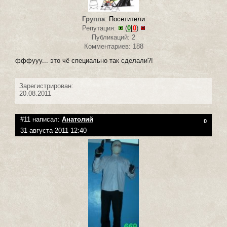
Группа
:
Посетители
Репутация:
(
0
|
0
)
Публикаций: 2
Комментариев: 188
фффууу... это чё специально так сделали?!
Зарегистрирован:
20.08.2011
#11 написал:
Анатолий
0
31 августа 2011 12:40