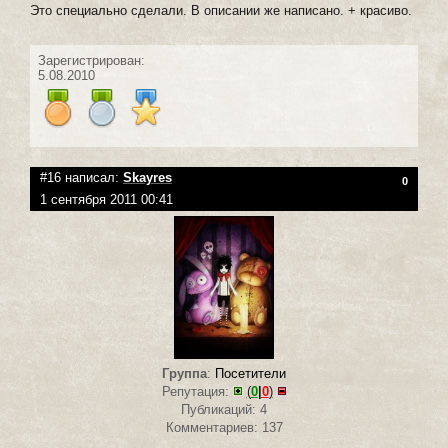
Это специально сделали. В описании же написано. + красиво.
Зарегистрирован:
5.08.2010
#16 написал:
Skayres
0
1 сентября 2011 00:41
Группа
:
Посетители
Репутация:
(
0
|
0
)
Публикаций: 4
Комментариев: 137