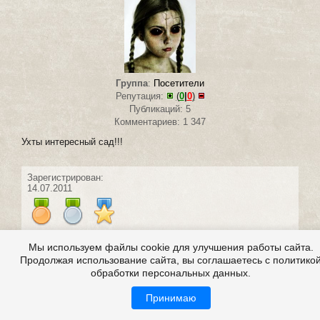
Группа
:
Посетители
Репутация:
(
0
|
0
)
Публикаций: 5
Комментариев: 1 347
Ухты интересный сад!!!
Зарегистрирован:
14.07.2011
Мы используем файлы cookie для улучшения работы сайта.
Продолжая использование сайта, вы соглашаетесь с политико
#23 написал:
Nochka
0
обработки персональных данных.
13 сентября 2011 11:34
Принимаю