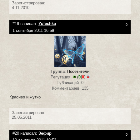
Зарегистрирован:
4.11.2010
#19 написал:
Yulechka
0
1 сентября 2011 16:59
Группа
:
Посетители
Репутация:
(
0
|
0
)
Публикаций: 0
Комментариев: 135
Красиво и жутко
Зарегистрирован:
25.05.2011
#20 написал:
Зефир
0