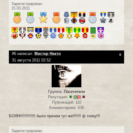
Зарегистрирован:
15.03.2011
#6 написал:
Мистер Никто
0
31 августа 2011 02:52
Группа
:
Посетители
Репутация:
(
0
|
0
)
Публикаций: 110
Комментариев: 638
БОЯН!!!!!!!!!!!!! было причем тут же!!!!!!! ф топку!!!
Зарегистрирован: