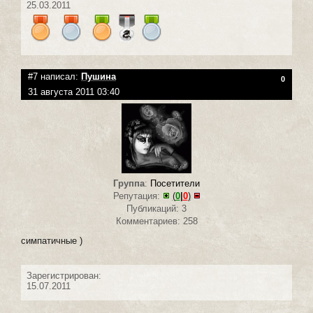
25.03.2011
#7 написал:
Пушина
0
31 августа 2011 03:40
Группа
:
Посетители
Репутация:
(
0
|
0
)
Публикаций: 3
Комментариев: 258
симпатичные )
Зарегистрирован:
15.07.2011