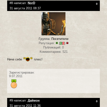
#8 написал:
NorD
0
31 августа 2011 08:37
Группа
:
Посетители
Репутация:
(
0
|
0
)
Публикаций: 0
Комментариев: 521
Ниче себе
плюс!
Зарегистрирован:
9.07.2011
#9 написал:
Даймон
0
31 августа 2011 11:36