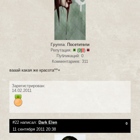
Группа
:
Посетители
Репутация:
(
0
|
0
)
Публикаций: 0
Комментариев: 311
вааай какая же красота^^+
Зарегистрирован:
14.02.2011
#22 написал:
Dark Elen
0
11 сентября 2011 20:38