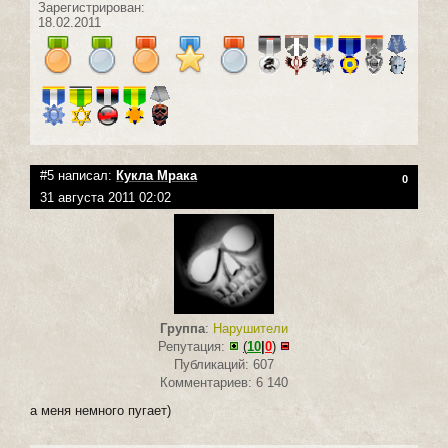
Зарегистрирован:
18.02.2011
#5 написал:
Кукла Мрака
0
31 августа 2011 02:02
Группа
:
Нарушители
Репутация:
(
10
|
0
)
Публикаций: 607
Комментариев: 6 140
а меня немного пугает)