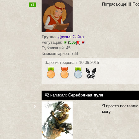
Потрясающе!!!! По
+1
Группа
:
Друзья Сайта
Репутация:
(
536
|
0
)
Публикаций: 45
Комментариев: 788
Зарегистрирован: 10.06.2015
#2 написал:
Серебряная пуля
Я просто поставлю 
0
могу.