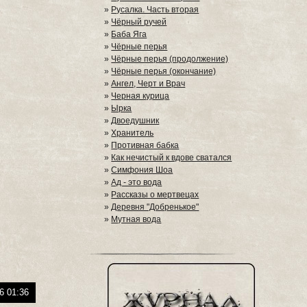
»
Русалка. Часть вторая
»
Чёрный ручей
»
Баба Яга
»
Чёрные перья
»
Чёрные перья (продолжение)
»
Чёрные перья (окончание)
»
Ангел, Черт и Врач
»
Черная курица
»
Ырка
»
Двоедушник
»
Хранитель
»
Противная бабка
»
Как нечистый к вдове сватался
»
Симфония Шоа
»
Ад - это вода
»
Рассказы о мертвецах
»
Деревня "Добренькое"
»
Мутная вода
6 01:36