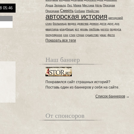
Душа
Зеркало
Лес
Мама
Мистика
Ночь
Призрак
8 05:46
Смерть
Призраки
Собака
Убийство
авторская история
авторский
стих
больница
видео
девочка
демон
дети
друг
дух
квартира
кладбище
кот
кровь
любовь
нечто
подруга
популярное
сон
стих
страх
существо
ужас
фото
Показать все теги
Наш баннер
Понравился сайт страшных историй?
Поставь один из баннеров у себя на сайте.
Список баннеров
→
От спонсоров