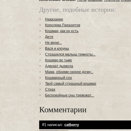
Другие, подобные истории:
Наказание
Королева Паразитов
Кошмар, как он есть
Дитя
Не верю...
Вася и клоуны
Страшился малыш темноты...
Кошмар во тьме
Адвокат дьявола
Мама, обними скорее дочку...
Кошмарный сон
Твой самый страшный кошмар
Страх
Беспокойные сны тревожат...
Комментарии
#1 написал:
catberry