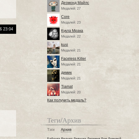
Дезмонд Майлс
Медалей: 27
Core
Медалей: 23
6 23:04
Кукла Мрака
Медалей: 22
kusi
Медалей: 21
Faceless Killer
Медалей: 21
димик
Медалей: 21
Tiamat
Медалей: 20
Как получить медаль?
Теги/Архив
Тэги
Архив
Бабушка
Ведьма
Девушка
Деревня
Дом
Домовой