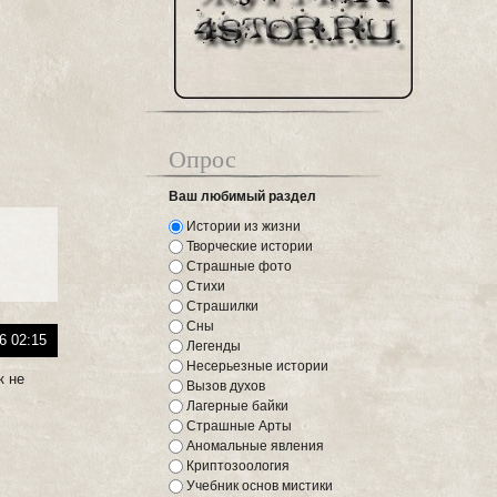
Опрос
Ваш любимый раздел
Истории из жизни
Творческие истории
Страшные фото
Стихи
Страшилки
Сны
6 02:15
Легенды
Несерьезные истории
к не
Вызов духов
Лагерные байки
Страшные Арты
Аномальные явления
Криптозоология
Учебник основ мистики