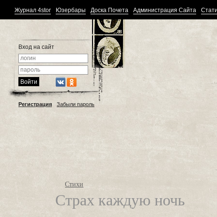
Журнал 4stor
Юзербары
Доска Почета
Администрация Сайта
Стати
Вход на сайт
Регистрация
Забыли пароль
Стихи
Страх каждую ночь