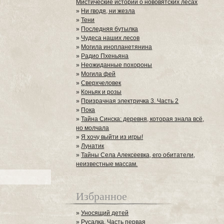
Мистические истории о нововятских лесах
»
Ни гводя, ни жезла
»
Тени
»
Последняя бутылка
»
Чудеса наших лесов
»
Могила инопланетянина
»
Радио Пхеньяна
»
Неожиданные похороны
»
Могила фей
»
Сверхчеловек
»
Коньяк и розы
»
Призрачная электричка 3. Часть 2
»
Пока
»
Тайна Синска: деревня, которая знала всё,
но молчала
»
Я хочу выйти из игры!
»
Лунатик
»
Тайны Села Алексеевка, его обитатели,
неизвестные массам.
Избранное
»
Уносящий детей
»
Русалка. Часть первая