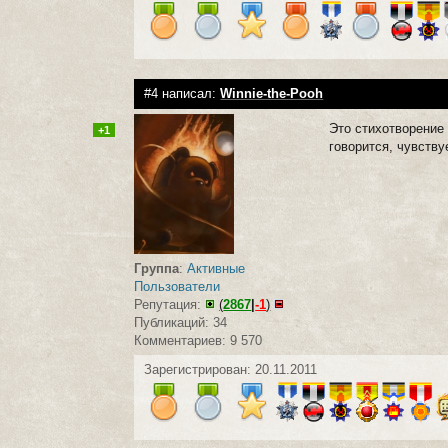
#4 написал:
Winnie-the-Pooh
Это стихотворение 
+1
говорится, чувству
Группа
:
Активные
Пользователи
Репутация:
(
2867
|
-1
)
Публикаций: 34
Комментариев: 9 570
Зарегистрирован: 20.11.2011