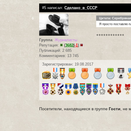
#5 написал:
Сделано_в_СССР
Цитата: Серебряна
0
Я просто поставлю пл
++++++++++++
Группа
:
Журналисты
Репутация:
(
3682
|
-1
)
Публикаций: 2 685
Комментариев: 13 745
Зарегистрирован: 19.08.2017
Посетители, находящиеся в группе
Гости
, не 