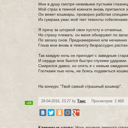
Мне в душу смотря неживыми пустыми глазни
Мой страх в темной комнате вновь притаился з
Он вяжет кошмары, проворно работая спицами
Из сумрака ужас мой ткет темноты гобеленами
Я прячу за шторкой свои пустоту и отчаянье,
Но страху плевать: он меня обнаружит по запа
По запаху снов. Преднамеренно или нечаянно
Глаза мои вновь в темноту безрассудно распах
Так каждую ночь он приходит с завидным стар
И сердце мое бьется быстро глухими ударам
Смирился давно, но опять я с немым ожидани
Глотками пью ночь, не боясь подавиться кош
На конкурс "Твой самый страшный кошмар".
28-04-2016, 23:27 by
Таис
Просмотров: 2 469
+10
Ключевые слова:
Ночь
кошмар
темнота
стра