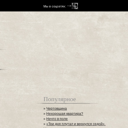
-->
Мы в соцсетях:
Популярное
»
Чертовщина
»
Нехорошая квартира?
»
Нечто в поле
»
«Три дня плутал и вернулся седой».