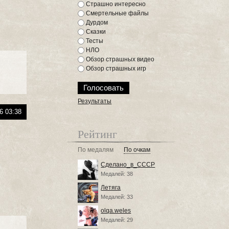
Страшно интересно
Смертельные файлы
Дурдом
Сказки
Тесты
НЛО
Обзор страшных видео
Обзор страшных игр
Результаты
6 03:38
Рейтинг
По медалям
По очкам
Сделано_в_СССР
Медалей: 38
Летяга
Медалей: 33
olqa.weles
Медалей: 29