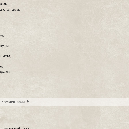
цами,
а стенами.
,
.
ху,
нуты.
анием,
и…
ем
марами…
Комментарии: 5
х
авторский стих