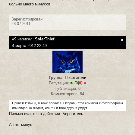
больно много минусов
Зарегистрирован:
28.07.2011
#9 написал:
SolarThief
0
4 марта 2012 22:49
Группа
:
Посетители
Репутация:
(
0
|
0
)
Публикаций: 0
Комментариев: 84
Привет! Извини, я тоже попался. Отправь этот коммент к фотографиям
или видео 10 людям, или ты и твои друзья умрут!
Письма счастья в действии. Берегитесь.
А так, минус