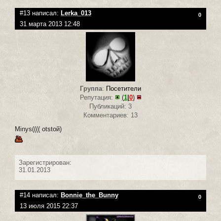
#13 написал:
Lerka_013
0
31 марта 2013 12:48
Группа
:
Посетители
Репутация:
(
1
|
0
)
Публикаций: 3
Комментариев: 13
Minys(((( otstoй)
Зарегистрирован:
31.01.2013
#14 написал:
Bonnie_the_Bunny
0
13 июля 2015 22:37