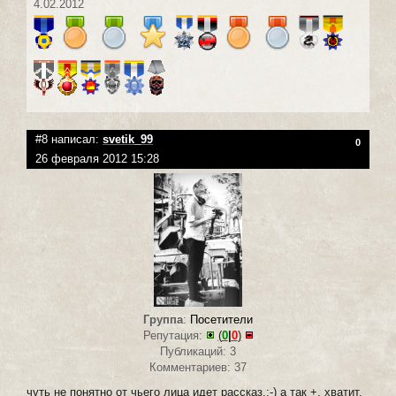
4.02.2012
#8 написал:
svetik_99
0
26 февраля 2012 15:28
Группа
:
Посетители
Репутация:
(
0
|
0
)
Публикаций: 3
Комментариев: 37
чуть не понятно от чьего лица идет рассказ.:-) а так +, хватит,