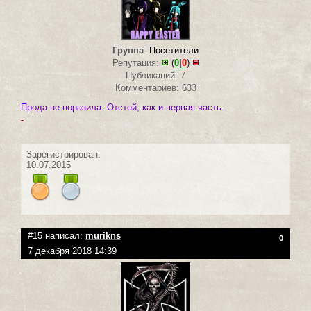
Группа
:
Посетители
Репутация:
(
0
|
0
)
Публикаций: 7
Комментариев: 633
Прода не поразила. Отстой, как и первая часть.
-
Зарегистрирован:
10.07.2015
#15 написал:
murikns
0
7 декабря 2018 14:39