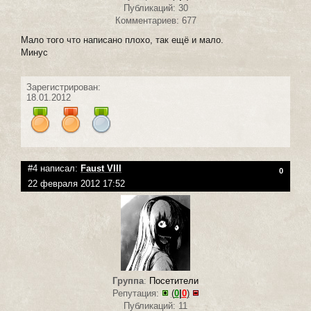
Публикаций: 30
Комментариев: 677
Мало того что написано плохо, так ещё и мало.
Минус
Зарегистрирован:
18.01.2012
#4 написал:
Faust VIII
0
22 февраля 2012 17:52
Группа
:
Посетители
Репутация:
(
0
|
0
)
Публикаций: 11