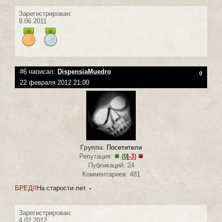
Зарегистрирован:
9.06.2011
#6 написал:
DispensiaMuedro
0
22 февраля 2012 21:00
Группа
:
Посетители
Репутация:
(
0
|
-3
)
Публикаций: 24
Комментариев: 481
БРЕД!!
На старости лет.
-
Зарегистрирован:
4.02.2012