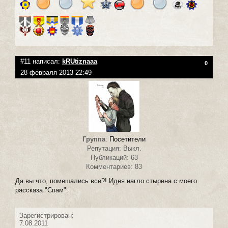
#11 написал:
kRUtiznaaa
0
28 февраля 2013 22:49
Группа
:
Посетители
Репутация: Выкл.
Публикаций: 63
Комментариев: 83
Да вы что, помешались все?! Идея нагло стырена с моего
рассказа "Спам".
Зарегистрирован:
7.08.2011