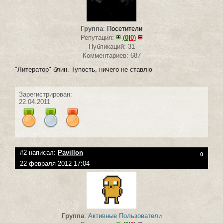
Группа
:
Посетители
Репутация:
(
0
|
0
)
Публикаций: 31
Комментариев: 687
"Литератор" блин. Тупость, ничего не ставлю
Зарегистрирован:
22.04.2011
#2 написал:
Pavillon
0
22 февраля 2012 17:04
Группа
:
Активные Пользователи