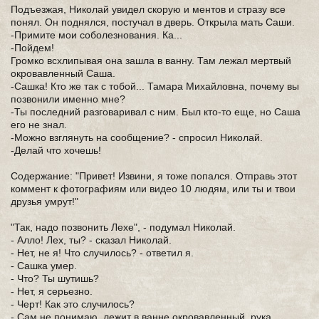
Подъезжая, Николай увидел скорую и ментов и стразу все
понял. Он поднялся, постучал в дверь. Открыла мать Саши.
-Примите мои соболезнования. Ка...
-Пойдем!
Громко всхлипывая она зашла в ванну. Там лежал мертвый
окровавленный Саша.
-Сашка! Кто же так с тобой... Тамара Михайловна, почему вы
позвонили именно мне?
-Ты последний разговаривал с ним. Был кто-то еще, но Саша
его не знал.
-Можно взглянуть на сообщение? - спросил Николай.
-Делай что хочешь!
Содержание: "Привет! Извини, я тоже попался. Отправь этот
коммент к фотографиям или видео 10 людям, или ты и твои
друзья умрут!"
"Так, надо позвонить Лехе", - подумал Николай.
- Алло! Лех, ты? - сказал Николай.
- Нет, не я! Что случилось? - ответил я.
- Сашка умер.
- Что? Ты шутишь?
- Нет, я серьезно.
- Черт! Как это случилось?
- Сам не понимаю, лежит в ванне окровавленный, рука