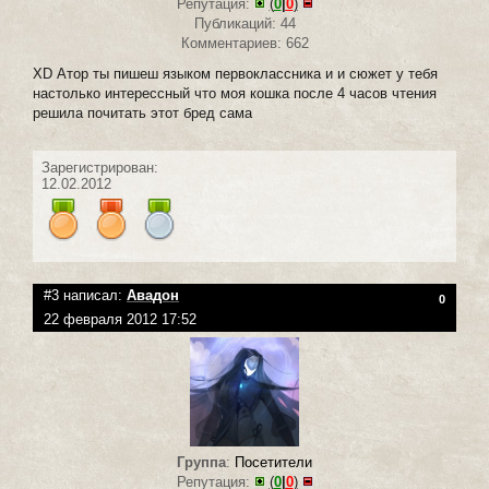
Репутация:
(
0
|
0
)
Публикаций: 44
Комментариев: 662
XD Атор ты пишеш языком первоклассника и и сюжет у тебя
настолько интерессный что моя кошка после 4 часов чтения
решила почитать этот бред сама
Зарегистрирован:
12.02.2012
#3 написал:
Авадон
0
22 февраля 2012 17:52
Группа
:
Посетители
Репутация:
(
0
|
0
)