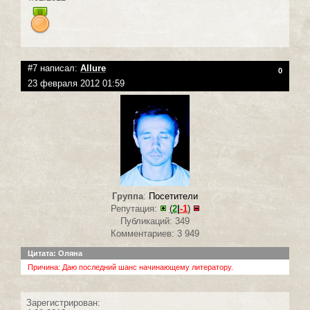
#7 написал:
Allure
0
23 февраля 2012 01:59
Группа
:
Посетители
Репутация:
(
2
|
-1
)
Публикаций: 349
Комментариев: 3 949
Цитата: Оляна
Причина: Даю последний шанс начинающему литератору.
Зарегистрирован: