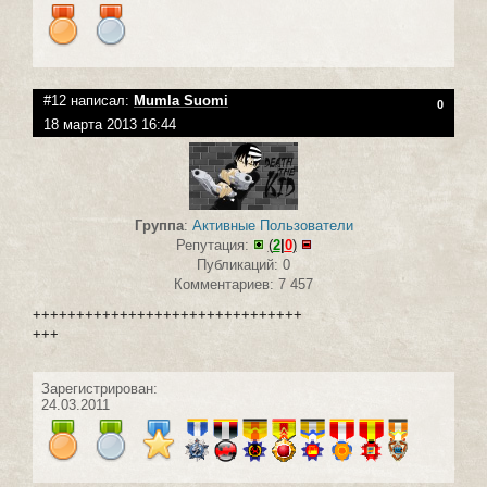
#12 написал:
Mumla Suomi
0
18 марта 2013 16:44
Группа
:
Активные Пользователи
Репутация:
(
2
|
0
)
Публикаций: 0
Комментариев: 7 457
+++++++++++++++++++++++++++++++
+++
Зарегистрирован:
24.03.2011