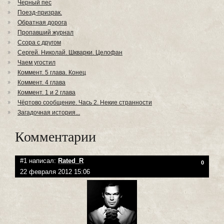
Черный пес
Поезд-призрак.
Обратная дорога
Пропавший журнал
Ссора с другом
Сергей. Николай. Шкварки. Целофан
Чаем угостил
Коммент. 5 глава. Конец
Коммент. 4 глава
Коммент. 1 и 2 глава
Чёртово сообщение. Чась 2. Некие странности
Загадочная история...
Комментарии
#1 написал:
Rated_R
0
22 февраля 2012 15:06