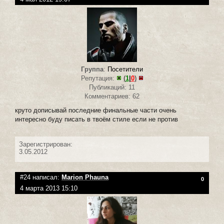
Группа
:
Посетители
Репутация:
(
1
|
0
)
Публикаций: 11
Комментариев: 62
круто дописывай последние финальные части очень
интересно буду писать в твоём стиле если не против
Зарегистрирован:
3.05.2012
#24 написал:
Marion Phauna
0
4 марта 2013 15:10