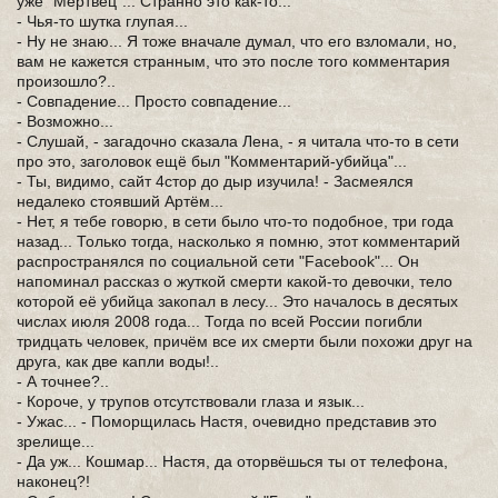
уже "Мертвец"... Странно это как-то...
- Чья-то шутка глупая...
- Ну не знаю... Я тоже вначале думал, что его взломали, но,
вам не кажется странным, что это после того комментария
произошло?..
- Совпадение... Просто совпадение...
- Возможно...
- Слушай, - загадочно сказала Лена, - я читала что-то в сети
про это, заголовок ещё был "Комментарий-убийца"...
- Ты, видимо, сайт 4стор до дыр изучила! - Засмеялся
недалеко стоявший Артём...
- Нет, я тебе говорю, в сети было что-то подобное, три года
назад... Только тогда, насколько я помню, этот комментарий
распространялся по социальной сети "Facebook"... Он
напоминал рассказ о жуткой смерти какой-то девочки, тело
которой её убийца закопал в лесу... Это началось в десятых
числах июля 2008 года... Тогда по всей России погибли
тридцать человек, причём все их смерти были похожи друг на
друга, как две капли воды!..
- А точнее?..
- Короче, у трупов отсутствовали глаза и язык...
- Ужас... - Поморщилась Настя, очевидно представив это
зрелище...
- Да уж... Кошмар... Настя, да оторвёшься ты от телефона,
наконец?!