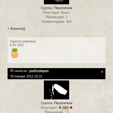
Группа
:
Посетители
Репутация: Выкл.
Публикаций: 1
Комментариев: 420
+ Конечно))
Зарегистрирован:
4.01.2011
#5 написал:
putilostepan
0
19 января 2012 16:21
Группа
:
Посетители
Репутация:
(
0
|
0
)
Публикаций: 13