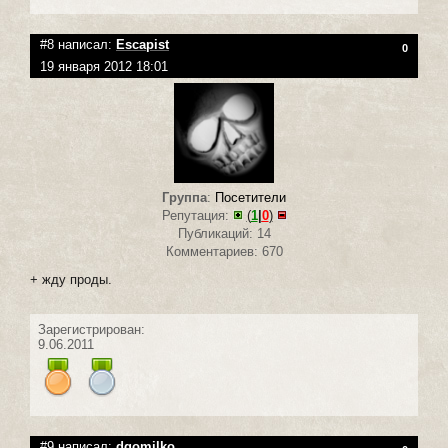
#8 написал:
Escapist
0
19 января 2012 18:01
Группа
:
Посетители
Репутация:
(
1
|
0
)
Публикаций: 14
Комментариев: 670
+ жду проды.
Зарегистрирован:
9.06.2011
#9 написал:
dgomilko