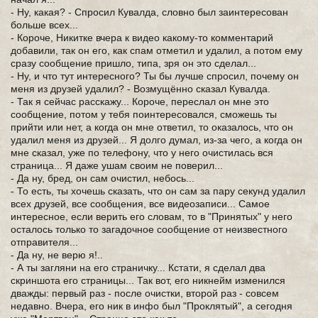
- Ну, какая? - Спросил Кувалда, словно был заинтересован
больше всех...
- Короче, Никитке вчера к видео какому-то комментарий
добавили, так он его, как спам отметил и удалил, а потом ему
сразу сообщение пришло, типа, зря он это сделал...
- Ну, и что тут интересного? Ты бы лучше спросил, почему он
меня из друзей удалил? - Возмущённо сказал Кувалда.
- Так я сейчас расскажу... Короче, переслал он мне это
сообщение, потом у тебя поинтересовался, сможешь ты
прийти или нет, а когда он мне ответил, то оказалось, что он
удалил меня из друзей... Я долго думал, из-за чего, а когда он
мне сказал, уже по телефону, что у него очистилась вся
страница... Я даже ушам своим не поверил...
- Да ну, бред, он сам очистил, небось...
- То есть, ты хочешь сказать, что он сам за пару секунд удалил
всех друзей, все сообщения, все видеозаписи... Самое
интересное, если верить его словам, то в "Принятых" у него
осталось только то загадочное сообщение от неизвестного
отправителя...
- Да ну, не верю я!..
- А ты загляни на его страничку... Кстати, я сделал два
скриншота его страницы... Так вот, его никнейм изменился
дважды: первый раз - после очистки, второй раз - совсем
недавно. Вчера, его ник в инфо был "Проклятый", а сегодня