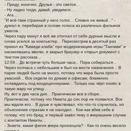
- Приду, конечно. Друзья - это святое...
- Ну ладно тогда, давай, увидимся...
- Ага...
"И всё-таки странный у него голос... Словно не живой..." -
думал я, перебирая в голове голоса из различных фильмов
ужасов...
Через пару минут я всё же отогнал от себя дурные мысли и
снова уселся за компьютер... Пересмотрев в десятый раз
прикол из "Камеди клаба" про модернизацию игры "Танчики" и
насмеявшись вволю, я закрыл браузер и открыл документ с
текстом рассказа...
12:59... До встречи чуть больше часа... Пора собираться...
Через полчаса с небольшим я был на месте назначения... В
парке людей было не много, потому что жара была просто
ужасной... Все сидели по домам и офисам, блаженно
охлаждаясь под кондиционерами... Только нас чёрт понёс в
такую жару на улицу...
Ну, вот и два часа дня... Практически все в сборе...
Практически, потому что Никита до сих пор не появился. Все
мы ждали его... В душе я чувствовал, что что-то случилось, но
объяснения страхам я не находил... Кое-как вбив себе в
голову, что это бред, я первый завёл тему о вчерашнем случае
с контактом Никиты...
- Знаете, какая фигня вчера произошла? - Как-то очень весело
начал я...