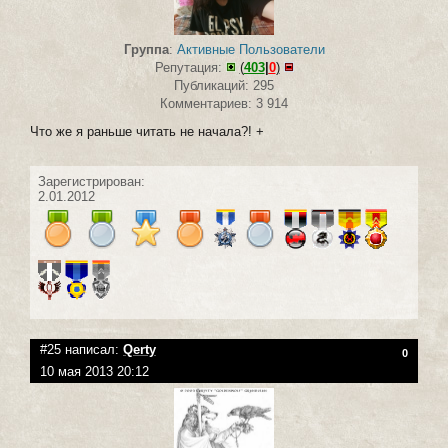
Группа
:
Активные Пользователи
Репутация:
(
403
|
0
)
Публикаций: 295
Комментариев: 3 914
Что же я раньше читать не начала?! +
Зарегистрирован:
2.01.2012
#25 написал:
Qerty
0
10 мая 2013 20:12