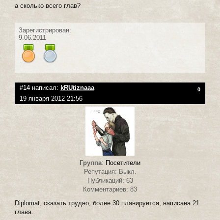
а сколько всего глав?
Зарегистрирован:
9.06.2011
#14 написал:
kRUtiznaaa
0
19 января 2012 21:56
Группа
:
Посетители
Репутация: Выкл.
Публикаций: 63
Комментариев: 83
Diplomat, сказать трудно, более 30 планируется, написана 21
глава.