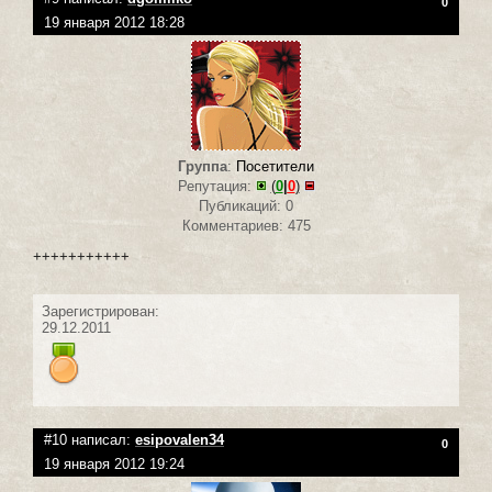
0
19 января 2012 18:28
Группа
:
Посетители
Репутация:
(
0
|
0
)
Публикаций: 0
Комментариев: 475
+++++++++++
Зарегистрирован:
29.12.2011
#10 написал:
esipovalen34
0
19 января 2012 19:24