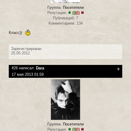
Группа
:
Посетители
Репутация:
(
0
|
0
)
Публикаций: 7
Комментариев: 134
Класс))
Зарегистрирован:
25.05.2012
#26 написал:
Dara
0
17 мая 2013 01:59
Группа
:
Посетители
Репутация:
(
0
|
0
)