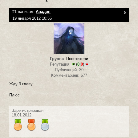
#1 написал:
Авадон
0
19 января 2012 10:55
Группа
:
Посетители
Репутация:
(
0
|
0
)
Публикаций: 30
Комментариев: 677
Жду 3 главу.
Плюс
Зарегистрирован:
18.01.2012