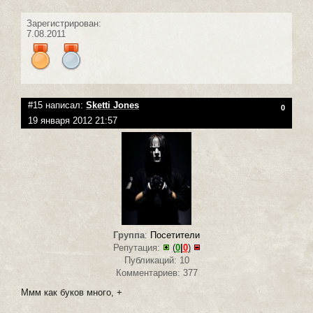
Зарегистрирован:
7.08.2011
#15 написал:
Sketti Jones
0
19 января 2012 21:57
Группа
:
Посетители
Репутация:
(
0
|
0
)
Публикаций: 10
Комментариев: 377
Ммм как буков много, +