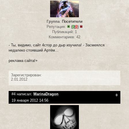
Группа
:
Посетители
Репутация:
(
0
|
0
)
Публикаций: 1
Комментариев: 42
- Ты, видимо, сайт 4стор до дыр изучила! - Засмеялся
недалеко стоявший Артём...
реклама сайта!+
Зарегистрирован:
2.01.2012
#4 написал:
MarinaDragon
0
19 января 2012 14:56