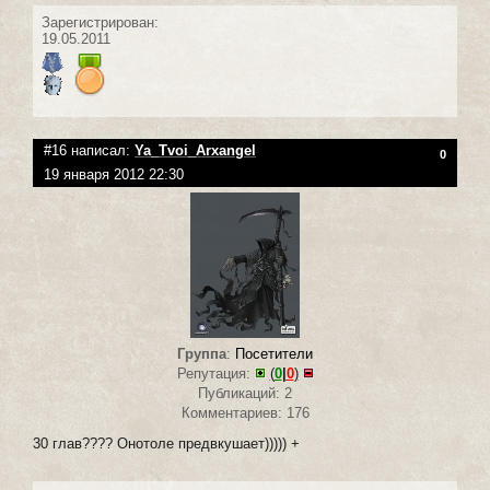
Зарегистрирован:
19.05.2011
#16 написал:
Ya_Tvoi_Arxangel
0
19 января 2012 22:30
Группа
:
Посетители
Репутация:
(
0
|
0
)
Публикаций: 2
Комментариев: 176
30 глав???? Онотоле предвкушает))))) +