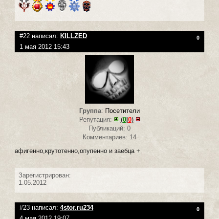
#22 написал:
KILLZED
0
1 мая 2012 15:43
Группа
:
Посетители
Репутация:
(
0
|
0
)
Публикаций: 0
Комментариев: 14
афигенно,крутотенно,опупенно и заебца +
Зарегистрирован:
1.05.2012
#23 написал:
4stor.ru234
0
4 мая 2012 19:07