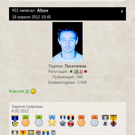
#21 написал:
Allure
0
19 апреля 2012 19:45
Группа
:
Посетители
Репутация:
(
2
|
-1
)
Публикаций: 349
Комментариев: 3 949
Классно )))
Зарегистрирован:
4.02.2012