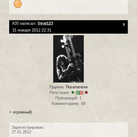
#20 написал:
Strat123
0
31 января 2012 22:31
Группа
:
Посетители
Репутация:
(
0
|
0
)
Публикаций: 1
Комментариев: 68
+ огромный)
Зарегистрирован:
27.01.2012