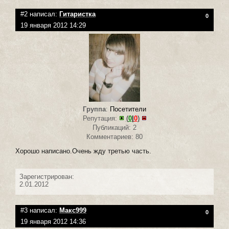
#2 написал:
Гитаристка
0
19 января 2012 14:29
Группа
:
Посетители
Репутация:
(
0
|
0
)
Публикаций: 2
Комментариев: 80
Хорошо написано.Очень жду третью часть.
Зарегистрирован:
2.01.2012
#3 написал:
Макс999
0
19 января 2012 14:36