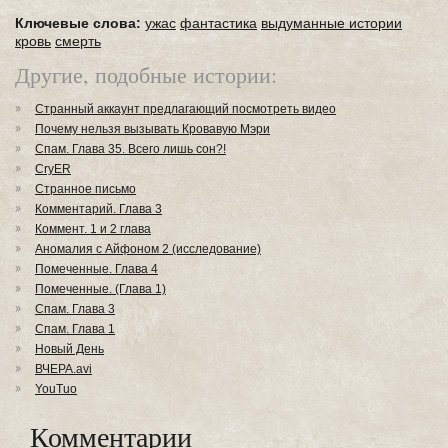
Ключевые слова:
ужас
фантастика
выдуманные истории
кровь
смерть
Другие, подобные истории:
Странный аккаунт предлагающий посмотреть видео
Почему нельзя вызывать Кровавую Мэри
Спам. Глава 35. Всего лишь сон?!
CryER
Странное письмо
Комментарий. Глава 3
Коммент. 1 и 2 глава
Аномалия с Айфоном 2 (исследование)
Помеченные. Глава 4
Помеченные. (Глава 1)
Спам. Глава 3
Спам. Глава 1
Новый День
ВЧЕРА.avi
YouTuo
Комментарии