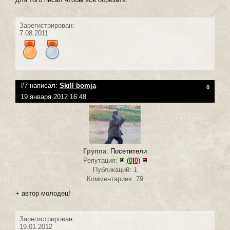
Зарегистрирован:
7.08.2011
#7 написал:
Skill bomja
0
19 января 2012 16:48
Группа
:
Посетители
Репутация:
(
0
|
0
)
Публикаций: 1
Комментариев: 79
+ автор молодец!
Зарегистрирован:
19.01.2012