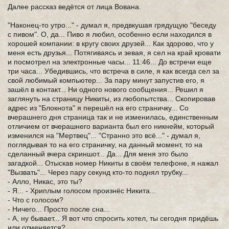
Далее рассказ ведётся от лица Вована.
"Наконец-то утро..." - думал я, предвкушая грядущую "беседу
с пивом". О, да... Пиво я любил, особенно если находился в
хорошей компании: в кругу своих друзей... Как здорово, что у
меня есть друзья... Потягиваясь и зевая, я сел на край кровати
и посмотрел на электронные часы... 11:46... До встречи еще
три часа... Убедившись, что встреча в силе, я как всегда сел за
свой любимый компьютер... За пару минут запустив его, я
зашёл в контакт... Ни одного нового сообщения... Решил я
заглянуть на страницу Никиты, из любопытства... Скопировав
адрес из "Блокнота" я перешёл на его страничку... Со
вчерашнего дня страница так и не изменилась, единственным
отличием от вчерашнего варианта был его никнейм, который
изменился на "Мертвец"... "Странно это всё..." - думал я,
поглядывая то на его страничку, на данный момент, то на
сделанный вчера скриншот... Да... Для меня это было
загадкой... Отыскав номер Никиты в своём телефоне, я нажал
"Вызвать"... Через пару секунд кто-то поднял трубку...
- Алло, Никас, это ты?
- Я... - Хриплым голосом произнёс Никита...
- Что с голосом?
- Ничего... Просто после сна...
- А, ну бывает... Я вот что спросить хотел, ты сегодня придёшь
или отменяется?