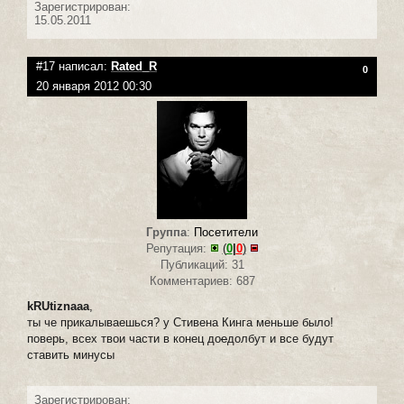
Зарегистрирован:
15.05.2011
#17 написал:
Rated_R
0
20 января 2012 00:30
Группа
:
Посетители
Репутация:
(
0
|
0
)
Публикаций: 31
Комментариев: 687
kRUtiznaaa
,
ты че прикалываешься? у Стивена Кинга меньше было!
поверь, всех твои части в конец до
е
долбут и все будут
ставить минусы
Зарегистрирован: