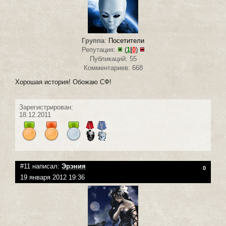
Группа
:
Посетители
Репутация:
(
1
|
0
)
Публикаций: 55
Комментариев: 668
Хорошая история! Обожаю СФ!
Зарегистрирован:
18.12.2011
#11 написал:
Эрэния
0
19 января 2012 19:36