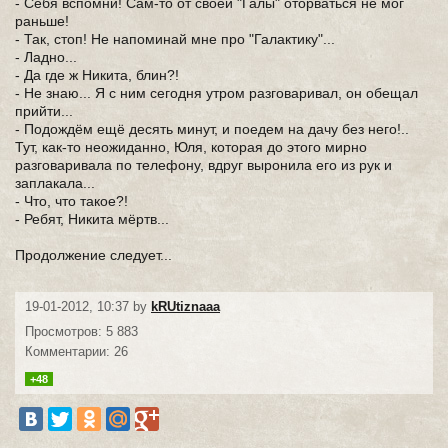
- Себя вспомни! Сам-то от своей "Галы" оторваться не мог
раньше!
- Так, стоп! Не напоминай мне про "Галактику"...
- Ладно...
- Да где ж Никита, блин?!
- Не знаю... Я с ним сегодня утром разговаривал, он обещал
прийти...
- Подождём ещё десять минут, и поедем на дачу без него!..
Тут, как-то неожиданно, Юля, которая до этого мирно
разговаривала по телефону, вдруг выронила его из рук и
заплакала...
- Что, что такое?!
- Ребят, Никита мёртв...
Продолжение следует...
19-01-2012, 10:37 by
kRUtiznaaa
Просмотров: 5 883
Комментарии: 26
+48