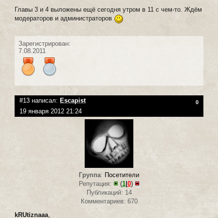
Главы 3 и 4 выложены ещё сегодня утром в 11 с чем-то. Ждём
модераторов и администраторов
Зарегистрирован:
7.08.2011
#13 написал:
Escapist
0
19 января 2012 21:24
Группа
:
Посетители
Репутация:
(
1
|
0
)
Публикаций: 14
Комментариев: 670
kRUtiznaaa
,