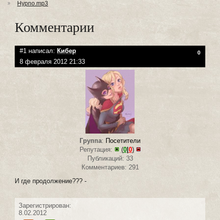
Hypno.mp3
Комментарии
#1 написал:
Кибер
0
8 февраля 2012 21:33
Группа
:
Посетители
Репутация:
(
0
|
0
)
Публикаций: 33
Комментариев: 291
И где продолжение??? -
Зарегистрирован:
8.02.2012