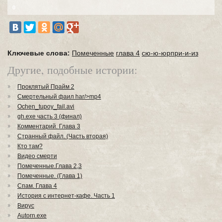
0
Ключевые слова:
Помеченные
глава 4
сю-ю-юрпри-и-из
Другие, подобные истории:
Проклятый Прайм 2
Смертельный фаил har/>mp4
Ochen_tupoy_fail.avi
gh.exe часть 3 (финал)
Комментарий. Глава 3
Странный файл. (Часть вторая)
Кто там?
Видео смерти
Помеченные.Глава 2,3
Помеченные. (Глава 1)
Спам. Глава 4
История с интернет-кафе. Часть 1
Вирус
Аutorn.exe