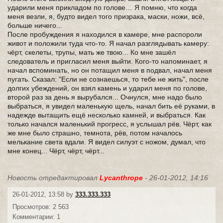
ударили меня прикладом по голове… Я помню, что когда
меня везли, я, будто видел того призрака, маски, ножи, всё,
больше ничего...
После пробуждения я находился в камере, мне распороли
живот и положили туда что-то. Я начал разглядывать камеру:
чёрт, скелеты, трупы, мать же твою... Ко мне зашёл
следователь и пригласил меня выйти. Кого-то напоминает, я
начал вспоминать, но он потащил меня в подвал, начал меня
пугать. Сказал: "Если не сознаешься, то тебе не жить", после
долгих убеждений, он взял камень и ударил меня по голове,
второй раз за день я вырубался... Очнулся, мне надо было
выбраться, я увидел маленькую щель, начал бить её руками, в
надежде вытащить ещё несколько камней, и выбраться. Как
только начался маленький прогресс, я услышал рёв. Чёрт, как
же мне было страшно, темнота, рёв, потом началось
мелькание света вдали. Я видел силуэт с ножом, думал, что
мне конец... Чёрт, чёрт, чёрт...
Новость отредактировал
Lycanthrope
- 26-01-2012, 14:16
26-01-2012, 13:58 by
333.333.333
Просмотров: 2 563
Комментарии: 1