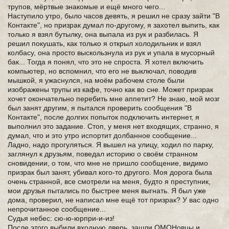
трупов, мёртвые знакомые и ещё много чего...
Наступило утро, было часов девять, я решил не сразу зайти "В
Контакте", но призрак думал по-другому, я захотел выпить, как
только я взял бутылку, она выпала из рук и разбилась. Я
решил покушать, как только я открыл холодильник и взял
колбасу, она просто выскользнула из рук и упала в мусорный
бак... Тогда я понял, что это не спроста. Я хотел включить
компьютер, но вспомнил, что его не выключал, поводив
мышкой, я ужаснулся, на моём рабочем столе были
изображены трупы из кафе, точно как во сне. Может призрак
хочет окончательно перебить мне аппетит? Не знаю, мой мозг
был занят другим, я пытался проверить сообщения "В
Контакте", после долгих попыток подключить интернет, я
выполнил это задание. Стоп, у меня нет входящих, странно, я
думал, что и это утро испортит долбанное сообщение...
Ладно, надо прогуляться. Я вышел на улицу, ходил по парку,
заглянул к друзьям, поведал историю о своём странном
сновидении, о том, что мне не пришло сообщение, видимо
призрак был занят, убивал кого-то другого. Моя дорога была
очень странной, все смотрели на меня, будто я преступник,
мои друзья пытались по быстрее меня выгнать. Я был уже
дома, проверил, не написал мне ещё тот призрак? У вас одно
непрочитанное сообщение...
Судья небес: сю-ю-юрпри-и-из!
После этого выбили входную дверь, зашли ОМОНовцы и