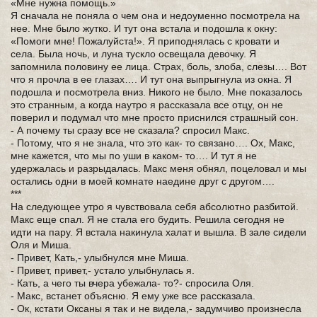
«Мне нужна помощь.»
Я сначала не поняла о чем она и недоуменно посмотрела на
нее. Мне было жутко. И тут она встала и подошла к окну:
«Помоги мне! Пожалуйста!». Я приподнялась с кровати и
села. Была ночь, и луна тускло освещала девочку. Я
запомнила половину ее лица. Страх, боль, злоба, слезы…. Вот
что я прочла в ее глазах…. И тут она выпрыгнула из окна. Я
подошла и посмотрела вниз. Никого не было. Мне показалось
это странным, а когда наутро я рассказала все отцу, он не
поверил и подумал что мне просто приснился страшный сон.
- А почему ты сразу все не сказала? спросил Макс.
- Потому, что я не знала, что это как- то связано…. Ох, Макс,
мне кажется, что мы по уши в каком- то…. И тут я не
удержалась и разрыдалась. Макс меня обнял, поцеловал и мы
остались одни в моей комнате наедине друг с другом….
***
На следующее утро я чувствовала себя абсолютно разбитой.
Макс еще спал. Я не стала его будить. Решила сегодня не
идти на пару. Я встала накинула халат и вышла. В зале сидели
Оля и Миша.
- Привет, Кать,- улыбнулся мне Миша.
- Привет, привет,- устало улыбнулась я.
- Кать, а чего ты вчера убежала- то?- спросила Оля.
- Макс, встанет объясню. Я ему уже все рассказала.
- Ок, кстати Оксаны я так и не видела,- задумчиво произнесла