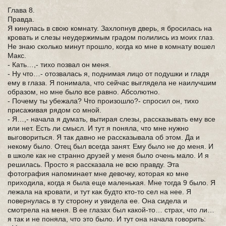
Глава 8.
Правда.
Я кинулась в свою комнату. Захлопнув дверь, я бросилась на
кровать и слезы неудержимым градом полились из моих глаз.
Не знаю сколько минут прошло, когда ко мне в комнату вошел
Макс.
- Кать…,- тихо позвал он меня.
- Ну что…- отозвалась я, поднимая лицо от подушки и гладя
ему в глаза. Я понимала, что сейчас выглядела не наилучшим
образом, но мне было все равно. Абсолютно.
- Почему ты убежала? Что произошло?- спросил он, тихо
присаживая рядом со мной.
- Я…,- начала я думать, вытирая слезы, рассказывать ему все
или нет. Есть ли смысл. И тут я поняла, что мне нужно
выговориться. Я так давно не рассказывала об этом. Да и
некому было. Отец был всегда занят. Ему было не до меня. И
в школе как не странно друзей у меня было очень мало. И я
решилась. Просто я рассказала не всю правду. Эта
фотография напоминает мне девочку, которая ко мне
приходила, когда я была еще маленькая. Мне тогда 9 было. Я
лежала на кровати, и тут как будто кто-то сел на нее. Я
повернулась в ту сторону и увидела ее. Она сидела и
смотрела на меня. В ее глазах был какой-то… страх, что ли…
я так и не поняла, что это было. И тут она начала говорить: