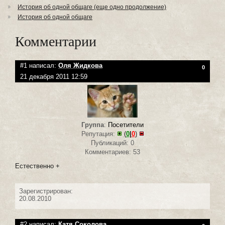
История об одной общаге (еще одно продолжение)
История об одной общаге
Комментарии
#1 написал:
Оля Жидкова
0
21 декабря 2011 12:59
Группа
:
Посетители
Репутация:
(
0
|
0
)
Публикаций: 0
Комментариев: 53
Естественно +
Зарегистрирован:
20.08.2010
#2 написал:
Катя Соколова