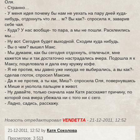
Оля.
- Странно…
- У меня идея почему бы нам не уехать на пару дней куда-
нибудь, отдохнуть что ли… м? Вы как?- спросила я, заварив
себе чая.
- Куда? У нас вообще- то пара, а мы не пошли. Расклеились
мы…
- Ну вот. Сегодня будет выходной. Сходим куда нибудь.
- Вы о чем? вышел Макс.
- Мы думаем, как бы сегодня отдохнуть, отвлечься, мне
кажется мы и так достаточно настрадались вчера. Подошла я к
Максу, поцеловала и дала ему кружку кофе.
- Я не против, мы давно уже никуда не выбирались, а вы как?-
сделав глоток, спросил Максим.
- Да я не против, а ты как, Миш?- спросила Оля, повернувшись
к Мише и уколола пальцем в живот.
- Ну давайте, только сначала нам Катя расскажет причину, по
которой она вчера убежала ни с того ни с сего.
- Ладно, садись, расскажу.
Новость отредактировал
VENDETTA
- 21-12-2011, 12:52
21-12-2011, 12:52 by
Катя Соколова
Просмотров: 3 513