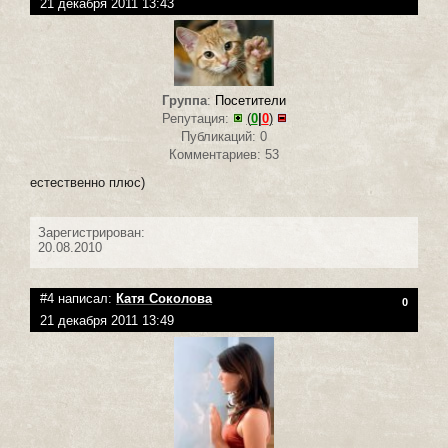
21 декабря 2011 13:43
Группа
:
Посетители
Репутация:
(
0
|
0
)
Публикаций: 0
Комментариев: 53
естественно плюс)
Зарегистрирован:
20.08.2010
#4 написал:
Катя Соколова
0
21 декабря 2011 13:49