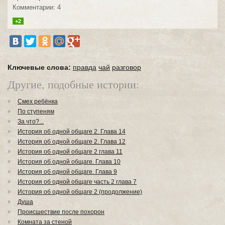
Комментарии: 4
+2
Ключевые слова:
правда
чай
разговор
Другие, подобные истории:
Смех ребёнка
По ступеням
За что?...
История об одной общаге 2. Глава 14
История об одной общаге 2. Глава 12
История об одной общаге 2 глава 11
История об одной общаге. Глава 10
История об одной общаге. Глава 9
История об одной общаге часть 2 глава 7
История об одной общаге 2 (продолжение)
Душа
Происшествие после похорон
Комната за стеной