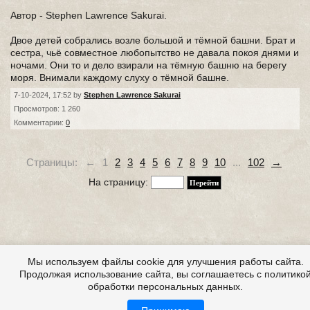
Автор - Stephen Lawrence Sakurai.
Двое детей собрались возле большой и тёмной башни. Брат и
сестра, чьё совместное любопытство не давала покоя днями и
ночами. Они то и дело взирали на тёмную башню на берегу
моря. Внимали каждому слуху о тёмной башне.
7-10-2024, 17:52 by
Stephen Lawrence Sakurai
Просмотров: 1 260
Комментарии:
0
Страницы:
←
1
2
3
4
5
6
7
8
9
10
...
102
→
На страницу:
Мы используем файлы cookie для улучшения работы сайта.
Продолжая использование сайта, вы соглашаетесь с политико
обработки персональных данных.