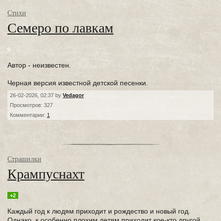
Стихи
Семеро по лавкам
0
Автор - неизвестен.
Черная версия известной детской песенки.
26-02-2026, 02:37 by
Vedagor
Просмотров: 327
Комментарии:
1
Страшилки
Крампуснахт
+2
Каждый год к людям приходит и рождество и новый год.
Однако, к особенно плохим детям приходит кое-кто другой...